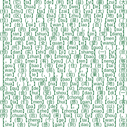
【le】(它)【ta】(的)【de】(利)【li】(益)【yi】(最)【zui】(大)
【da】(化)【hua】(，)【，】(为)【wei】(了)【le】(保)【bao】
(住)【zhu】(它)【ta】(在)【zai】(亚)【ya】(太)【tai】(地)
【di】(区)【qu】(霸)【ba】(主)【zhu】(的)【de】(地)【di】
(位)【wei】(，)【，】(不)【bu】(是)【shi】(为)【wei】(了)
【le】(台)【tai】(湾)【wan】(老)【lao】(百)【bai】(姓)
【xing】(的)【de】(利)【li】(益)【yi】(。)【。】(虽)【sui】
(然)【ran】(说)【shuo】(民)【min】(进)【jin】(党)【dang】
(当)【dang】(局)【ju】(把)【ba】(他)【ta】(们)【men】(的)
【de】(安)【an】(全)【quan】(希)【xi】(望)【wang】(寄)
【ji】(托)【tuo】(于)【yu】(美)【mei】(国)【guo】(，)【，】
(但)【dan】(实)【shi】(际)【ji】(上)【shang】(一)【yi】(旦)
【dan】(战)【zhan】(争)【zheng】(爆)【bao】(发)【fa】(，)
【，】(没)【mei】(有)【you】(人)【ren】(能)【neng】(够)
【gou】(保)【bao】(得)【de】(住)【zhu】(台)【tai】(湾)
【wan】(当)【dang】(局)【ju】(。)【。】(当)【dang】(然)
【ran】(了)【le】(，)【，】(如)【ru】(果)【guo】(战)
【zhan】(争)【zheng】(爆)【bao】(发)【fa】(的)【de】(话)
【hua】(，)【，】(那)【na】(台)【tai】(湾)【wan】(地)【di】
(区)【qu】(的)【de】(民)【min】(众)【zhong】(肯)【ken】(定)
【ding】(会)【hui】(受)【shou】(到)【dao】(第)【di】(一)
【yi】(波)【bo】(的)【de】(冲)【chong】(击)【ji】(，)【，】
(他)【ta】(们)【men】(会)【hui】(感)【gan】(到)【dao】(害)
【hai】(怕)【pa】(的)【de】(。)【。】(所)【suo】(以)【yi】
(说)【shuo】(这)【zhe】(种)【zhong】(消)【xiao】(息)【xi】
(传)【chuan】(出)【chu】(来)【lai】(以)【yi】(后)【hou】(，)
【，】(整)【zheng】(个)【ge】(台)【tai】(湾)【wan】(社)
【she】(会)【hui】(感)【gan】(到)【dao】(焦)【jiao】(虑)