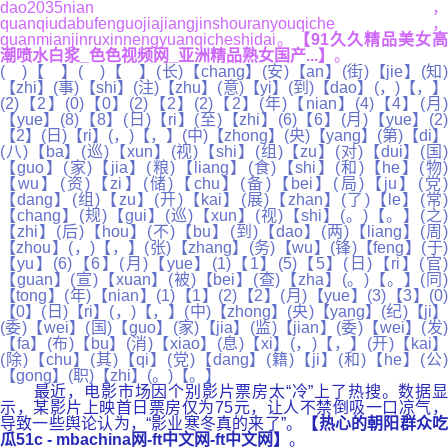
dao2035nian，
quanqiudabufenguojiajiangjinshouranyouqiche，
quanmianjinruxinnengyuanqicheshidai。
【91久久精品美女高
潮喷水白浆_色色视频网_亚洲精品熟女国产...】
。
( )【 】( )【 】(长)【chang】(安)【an】(街)【jie】(知)
【zhi】(事)【shi】(注)【zhu】(意)【yi】(到)【dao】(，)【，】
(2)【2】(0)【0】(2)【2】(2)【2】(年)【nian】(4)【4】(月)
【yue】(8)【8】(日)【ri】(至)【zhi】(6)【6】(月)【yue】(2)
【2】(日)【ri】(，)【，】(中)【zhong】(央)【yang】(第)【di】
(八)【ba】(巡)【xun】(视)【shi】(组)【zu】(对)【dui】(国)
【guo】(家)【jia】(粮)【liang】(食)【shi】(和)【he】(物)
【wu】(资)【zi】(储)【chu】(备)【bei】(局)【ju】(党)
【dang】(组)【zu】(开)【kai】(展)【zhan】(了)【le】(常)
【chang】(规)【gui】(巡)【xun】(视)【shi】(。)【。】(之)
【zhi】(后)【hou】(不)【bu】(到)【dao】(两)【liang】(周)
【zhou】(，)【，】(张)【zhang】(务)【wu】(锋)【feng】(于)
【yu】(6)【6】(月)【yue】(1)【1】(5)【5】(日)【ri】(官)
【guan】(宣)【xuan】(被)【bei】(查)【zha】(。)【。】(同)
【tong】(年)【nian】(1)【1】(2)【2】(月)【yue】(3)【3】(0)
【0】(日)【ri】(，)【，】(中)【zhong】(央)【yang】(纪)【ji】
(委)【wei】(国)【guo】(家)【jia】(监)【jian】(委)【wei】(发)
【fa】(布)【bu】(消)【xiao】(息)【xi】(，)【，】(开)【kai】
(除)【chu】(其)【qi】(党)【dang】(籍)【ji】(和)【he】(公)
【gong】(职)【zhi】(。)【。】
最近，电影市场因个别影片票房太“冷”上了热搜。数据显
示，某影片上映首日票房仅为75元，让人不禁倒吸一口凉气，
导致一些舆论认为，“影业寒冬真的来了”。
【热心的朝阳群众
瓜51c - mbachina网-ft中文网-ft中文网】
。