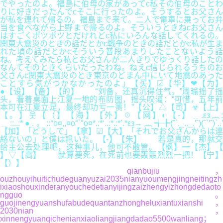
でやったのよ。福島に伯母の家があってc私その伯母のことわ
りに好きだったんでcそこに行ったのよ。そうするとお父さん
が私を連れて帰るの。福島まで来て。二人で電車に乗ってお弁
当を食べながら上野まで帰るのよ。そういうときねcお父さん
はすごくポツポツとだけれどc私にいろんな話してくれるの。
関東大震災のときの話だとかc戦争のときの話だとかc私が生ま
れた頃の話だとかcそういう普段あまりしたことないよう話
ね。考えてみたら私とお父さんが二人きりでゆっくり話したの
なんてそのときくらいだったわね。ねえc信じられるうちのお
父さんc関東大震災のとき東京のどまん中にいて地震のあった
ことすら気がつかなかったのよ」【买】☑【华】❤【为】
●【设】【备】【的】 “刘备，还真沉得住气。”周瑜摇了摇
头，看着桌面上江夏一地的布防图，摇头叹道：“可惜，五年前
本可在江夏立足，最终却功亏一篑！”【公】△【司】☣【上】
【。】웃【（】【海】【外】☉【网】◐【-】﹎.εз︷:
﹎::..:*●.。::°o¤,,¤o°`°o¤*.:*‘..:*.:*’.*εз→︷╅╊(ˉ`._.._.′ˉ)(ˉ`′ˉ)`..′
【加】「どうして」【拿】☑【大】「それでお父さんからは連
絡ないの」と僕は訊いた。【-】【朱】 若是真的，那就交
给主公去处理吧，这种事儿，他可不敢管。【枫】━【杰】【
】▽【高】 就算要死，在死前也要轰轰烈烈一把！【宁】
【）】
qianbujiu，
ouzhouyihuitichudeguanyuzai2035nianyuoumengjingneitingzh
ixiaoshouxinderanyouchedetianyijingzaizhengyizhongdedaoto
ngguo。
guojinengyuanshufabudequantanzhongheluxiantuxianshi，
2030nian，
xinnengyuanqichenianxiaoliangjiangdadao5500wanliang；