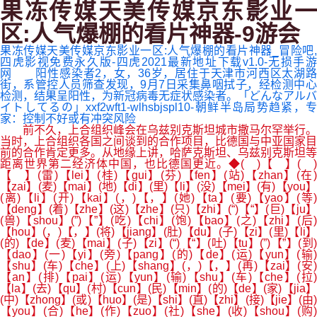
果冻传媒天美传媒京东影业一
区:人气爆棚的看片神器-9游会
果冻传媒天美传媒京东影业一区:人气爆棚的看片神器_冒险吧,
四虎影视免费永久版-四虎2021最新地址下载v1.0-无损手游
网 阳性感染者2，女，36岁，居住于天津市河西区太湖路
街，系管控人员筛查发现，9月7日采集鼻咽拭子，经检测中心
检测，结果呈阳性，为新冠病毒无症状感染者。「どんなアルバ
イトしてるの」xxf2wft1-wlhsbjspl10-朝鲜半岛局势趋紧，专
家：控制不好或有冲突风险
前不久，上合组织峰会在乌兹别克斯坦城市撒马尔罕举行。
当时，上合组织各国之间谈到的合作项目，比德国与中亚国家目
前的合作肯定更多。从地缘上讲，哈萨克斯坦、乌兹别克斯坦等
距离世界第二经济体中国，也比德国更近。◆( )【 】( )
【 】(雷)【lei】(桂)【gui】(芬)【fen】(站)【zhan】(在)
【zai】(麦)【mai】(地)【di】(里)【li】(没)【mei】(有)【you】
(离)【li】(开)【kai】(，)【，】(她)【ta】(要)【yao】(等)
【deng】(着)【zhe】(这)【zhe】(只)【zhi】(“)【“】(巨)【ju】
(兽)【shou】(”)【”】(吃)【chi】(饱)【bao】(之)【zhi】(后)
【hou】(，)【，】(将)【jiang】(肚)【du】(子)【zi】(里)【li】
(的)【de】(麦)【mai】(子)【zi】(“)【“】(吐)【tu】(”)【”】(到)
【dao】(一)【yi】(旁)【pang】(的)【de】(运)【yun】(输)
【shu】(车)【che】(上)【shang】(，)【，】(再)【zai】(安)
【an】(排)【pai】(运)【yun】(输)【shu】(车)【che】(拉)
【la】(去)【qu】(村)【cun】(民)【min】(的)【de】(家)【jia】
(中)【zhong】(或)【huo】(是)【shi】(直)【zhi】(接)【jie】(由)
【you】(合)【he】(作)【zuo】(社)【she】(收)【shou】(购)