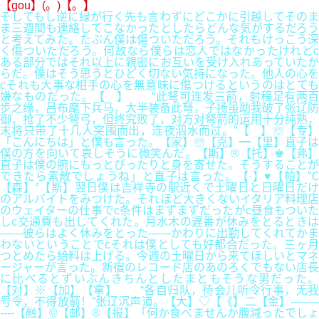
【gou】(。)【。】
そしてもし逆に緑が行く先も言わずにどこかに引越してそのま
ま三週間も連絡してこなかったとしたらどんな気がするだろう
と考えてみた。たぶん僕は傷ついただろう。それもけっこう深
く傷ついただろう。何故なら僕らは恋人ではなかったけれどc
ある部分ではそれ以上に親密にお互いを受け入れあっていたか
らだ。僕はそう思うとひどく切ない気持になった。他人の心を
cそれも大事な相手の心を無意味に傷つけるというのはとても
嫌なものだった。【 】 “此弩可连发三箭，射程足有两百
步之缘，吕布麾下兵马，大半装备此弩，子扬虽助我破了张辽防
御，抢了不少弩弓，但终究败了，对方对弩箭的运用十分纯熟，
末将只带了十几人突围而出，连夜泅水而过。”【 】☏【专】
「こんにちは」と僕も言った。【家】☏【克】━【里】直子は
僕の方を向いて哀しそうに微笑んだ。【斯】®【托】♚【弗】
直子は僕の腕にもっとぴったりと身を寄せた。そうすることが
できたら素敵でしょうね」と直子は言った。【·】♥【帕】℃
【森】°【斯】翌日僕は吉祥寺の駅近くで土曜日と日曜日だけ
のアルバイトをみつけた。それほど大きくないイタリア料理店
のウェイターの仕事でc条件はまずまずだったがc昼食もついた
しc交通費も出してくれた。月水木の遅番が休みをとるときは
――彼らはよく休みをとった――かわりに出勤してくれてかま
わないということでcそれは僕としても好都合だった。三ヶ月
つとめたら給料は上げる。今週の土曜日から来てほしいとマネ
ージャーが言った。新宿のレコード店のあのろくでもない店長
に比べるとずいぶんきちんとしたまともそうな男だった。
【对】※【加】【拿】 “各自归队，待会儿听令行事，无我
号令，不得放箭！”张辽沉声道。【大】♡【《】二【金】--------
----【融】©【邮】®【报】「何か食べませんか腹減ったでしょ