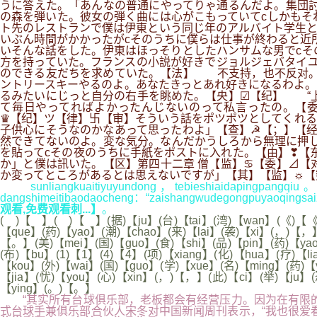
うに答えた。「あんなの普通にやってりゃ通るんだよ。集団討
の森を弾いた。彼女の弾く曲には心がこもっていてcしかもそ
ト先のレストランで僕は伊東という同じ年のアルバイト学生と
いぶん時間がかかったがcそのうちに僕らは仕事が終わると近
いそんな話をした。伊東はほっそりとしたハンサムな男でcそ
方を持っていた。フランスの小説が好きでジョルジェバタイユ
のできる友だちを求めていた。【法】 不支持，也不反对。
ントリースキーやるのよ。あなたきっとあれ好きになるわよ。
るみたいにじっと自分の右手を眺めた。【央】☑【纪】 “上
て毎日やってればよかったんじないのって私言ったの。【委】■【
♛【纪】ツ【律】卐【审】そういう話をポツポツとしてくれる
子供心にそうなのかなあって思ったわよ」【查】☭【；】【经
然できてないのよ。変な気分。なんだかうしろから無理に押し
を貼ってcその夜のうちに手紙をポストに入れた。【由】❣【
か」と僕は訊いた。【区】第四十二章 僧【监】♋【委】⊿【
か変ってところがあるとは思えないですが」【其】【监】☼【
sunliangkuaitiyuyundong，tebieshiaidapingpangqiu。201
dangshimeitibaodaocheng：“zaishangwudegongpuyaoqingsaiz
观看,免费观看刺...】
。
( )【 】( )【 】(据)【ju】(台)【tai】(湾)【wan】(《)【《
【que】(药)【yao】(潮)【chao】(来)【lai】(袭)【xi】(，)【，】
【。】(美)【mei】(国)【guo】(食)【shi】(品)【pin】(药)【yao
(布)【bu】(1)【1】(4)【4】(项)【xiang】(化)【hua】(疗)【l
【kou】(外)【wai】(国)【guo】(学)【xue】(名)【ming】(药)【y
【jia】(忧)【you】(心)【xin】(，)【，】(此)【ci】(举)【ju】(
【ying】(。)【。】
“其实所有台球俱乐部，老板都会有经营压力。因为在有限的
式台球手兼俱乐部合伙人宋冬对中国新闻周刊表示，“我也很爱