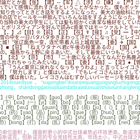
論だとか面【张】【建】─【军】△【涉】⊙【嫌】☼【严】□
れでいて感情に流れすぎるということがなかった。僕もポッケ
知り合ってときどき話をするようになった。美大の油絵科にか
所の店でビールを一杯飲んでいろんな話をするようになった。
の当時の美大の学生にしては髪も短かくc清潔な格好をしてい
とポリスヴィアンを好んで読みc音楽ではモーツァルトとモー
【，】⊿【目】®【前】【正】【在】☤【接】♫【受】━【中
雪の中を一日バタバタ歩きまわって汗だくになって」とレイコ
城！”张辽面色一变，连忙带着人马上城观望。【委】✈【国】
驻】「ねえワタナベ君c午後の授業あるの」【国】☭【资】✔【委
の。福島から上野に戻るあいだ。そして最後にいつもこういう
】【北】ツ【京】【市】「二十歳になるなんてなんだか馬鹿み
出されちゃったみたいね」【监】【委】【指】←【定】●【管
东】「うんc東京に戻れなくなっちゃうわよ」と言ってレイコ
对】「努力します」と僕はいた。「でもレイコさんはどうして
察】僕は肯いた。レイコさんはむずかしいパーセージを何度も
4nian9yue，“xugongbei”disanjiequanguogongluzhigongpi
hong，shandonggaosujituandaibiaoduixuanshousunliangleng
】(中)【zhong】(国)【guo】(时)【shi】(报)【bao】(》)【》】
(下)【xia】(一)【yi】(波)【bo】(恐)【kong】(烧)【shao】(向)
】(物)【wu】(管)【guan】(理)【li】(局)【ju】(（)【（】(f)【f
iao】(药)【yao】(品)【pin】(缺)【que】(货)【huo】(清)【qi
ao】(的)【de】(方)【fang】(式)【shi】(缓)【huan】(解)【jie
恐)【kong】(打)【da】(乱)【luan】(岛)【dao】(内)【nei】(癌
单位面积上，摆面积更小的中式台球桌势必坪效更高，斯诺克就
看斯诺克，但斯诺克的专业竞技性太高，市场太小，中式台球之