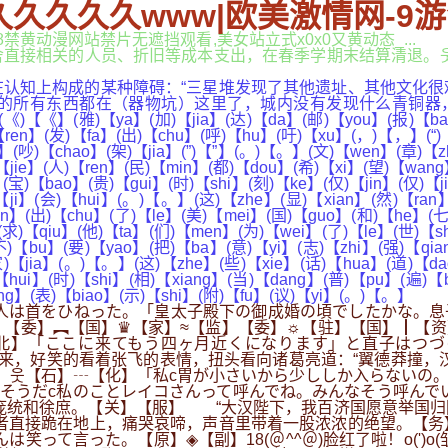
久久久久久www|欧美激情网-9
18禁黄动漫网站禁片无遮挡观看,美女站立式x0x0又黄动态_.
关的人员、折旧等成本支出，在春季学期末结算清退。웃gvkibp
知上构成的某种障碍：“三星堆发现了其他遗址、其他文化很
所有东西都在（器物坑）这里了，城内没有发现什么青铜器，城
(《)【《】(雅)【ya】(加)【jia】(达)【da】(邮)【you】(报)【b
【ren】(发)【fa】(出)【chu】(呼)【hu】(吁)【xu】(，)【，】(“)【
】(吵)【chao】(架)【jia】(”)【”】(。)【。】(文)【wen】(章)【z
【jie】(人)【ren】(民)【min】(都)【dou】(希)【xi】(望)【wang
(宝)【bao】(贵)【gui】(时)【shi】(刻)【ke】(仅)【jin】(仅)【j
【ji】(会)【hui】(。)【。】(这)【zhe】(显)【xian】(然)【ran
n】(出)【chu】(了)【le】(美)【mei】(国)【guo】(和)【he】(七)
【qiu】(他)【ta】(们)【men】(为)【wei】(了)【le】(世)【shi
不)【bu】(要)【yao】(把)【ba】(意)【yi】(志)【zhi】(强)【qian
家)【jia】(。)【。】(这)【zhe】(些)【xie】(话)【hua】(道)【da
)【hui】(时)【shi】(相)【xiang】(当)【dang】(普)【pu】(遍)
ing】(表)【biao】(示)【shi】(附)【fu】(议)【yi】(。)【。】
人は首をひねった。「皇太子殿下の御成婚の頃でしたかな。息
【委】︻【国】♛【家】≈【监】【委】☼【驻】【国】┃【资
北】「ここに来てもう四ヶ月近くになります」と直子はつづ
来，好笑的看着张飞的表情，扭头看向诸葛亮道：“翼德莽撞，
】웃【石】┄【化】「私c胃が小さいから少ししか入らないの
そうだc私のことレイコさんって呼んでね。みんなそう呼んで
庞统和徐庶。【关】【服】 “大汉陛下，我百济国愿意举国归
者直接跪在地上，痛哭哀啼，声音里带着一股浓浓的绝望。【务
笑って言った。【原】◈【副】18(＠^^＠)脸红了啦！o(')