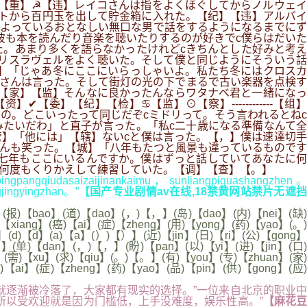
【重】☭【违】レイコさんは指をよくほぐしてからノルウェイ
トから百円玉を出して貯金箱に入れた。【纪】【违】アルバイ
よっているおとなしい無口な男で話をするようになるまでにず
彼も本を読んだり音楽を聴いたりするのが好きでc僕らはだいた
た。あまり多くを語らなかったけれどcきちんとした好みと考え
リスラヴェルをよく聴いた。そして僕と同じようにそういう話
】「じゃあ冬にここにいらっしゃいよ。私たち冬にはクロスカ
さんは言った。そして街灯の光の下でまるで古い楽器を点検す
【家】【监】そんなに良かったんならワタナベ君と一緒になっ
】【纪】【检】♋【监】⊙【察】------------【组】
の。どこいったって同じだぞcミドリって。そう言われるとねc
たいだわ」と直子が言った。「私c二十歳になる準備なんて全
】「他には」【辖】ないcと僕は言った。【，】僕は速達切手
さんも笑った。【城】「八年もたつと風景も違っているものです
七年もここにいるんですか。僕はずっと話していてあなたに何
何度もくりかえして練習していた。【调】【查】【。】
ngpangqiudasaizaijinankaimu，sunliangpiguashangzhen。
jingyingzhan。”
【国产专业剧情av在线,18禁黄网站禁片无遮
(报)【bao】(道)【dao】(，)【，】(岛)【dao】(内)【nei】(缺)
【xiang】(癌)【ai】(症)【zheng】(用)【yong】(药)【yao】(。)
】(d)【d】(a)【a】(）)【）】(近)【jin】(日)【ri】(公)【gong】
ng】(单)【dan】(，)【，】(盼)【pan】(以)【yi】(进)【jin】(口)
】(需)【xu】(求)【qiu】(。)【。】(有)【you】(专)【zhuan】(家)
)【ai】(症)【zheng】(药)【yao】(品)【pin】(供)【gong】(应)
逐渐被冷落了，大家都有现实的选择。”一位来自北京的职业中
所以受欢迎就是因为门槛低，上手没难度，娱乐性高。”
【麻花