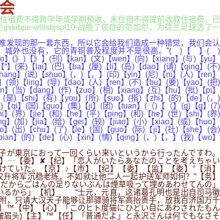
游会
.. 住宿费不得跨学年或学期预收，未住宿不得提前收取住宿费。已
e-wlhsbjspl10-战胜了癌症的范加尔，为荷兰足球选了一
难发现的那一套东西，所以它会给我们造成一种错觉，我们会认
外也没有，它的青铜普及程度并不是很高。”( )【 】( )
ao】(》)【》】(刊)【kan】(文)【wen】(向)【xiang】(与)【yu】
“】(来)【lai】(巴)【ba】(厘)【li】(岛)【dao】(请)【qing】(不)
hang】(说)【shuo】(，)【，】(印)【yin】(尼)【ni】(人)【ren】
】(领)【ling】(导)【dao】(人)【ren】(不)【bu】(要)【yao】(把)
in】(当)【dang】(作)【zuo】(相)【xiang】(互)【hu】(批)【pi】
】(是)【shi】(有)【you】(所)【suo】(指)【zhi】(的)【de】(，)
【qi】(国)【guo】(集)【ji】(团)【tuan】(（)【（】(g)【g】(7)
】(界)【jie】(和)【he】(平)【ping】(和)【he】(世)【shi】(界)
g】(加)【jia】(给)【gei】(较)【jiao】(小)【xiao】(或)【huo】
o】(出)【chu】(了)【le】(国)【guo】(际)【ji】(社)【she】(会)
【bian】(的)【de】(心)【xin】(情)【qing】(，)【，】(我)【wo】
子が東京におって一回くらい来いというから行ったんですわ。
】┄【委】✘【纪】「恋人がいたらあなたのことを考えちゃい
けていた。【京】♪【市】【纪】【委】【监】【委】°【消】
汉升将军沉稳老练，不如就让他二人一起护送军师如何？”【务】
。だからごはんの足りないぶんは煙草吸って埋めあわせてんの」
いるから」【机】 “士元，元直，这诸葛孔明也是出自司马徽
附，只请大汉天子能够让那骠骑将军高抬贵手，放我百济国万千
】™【中】【心】「このヒト度猫にひどい目にあわされたもん
o(皱眉头)【主】™【任】「普通だよ」と永沢さんは何でもなさそ