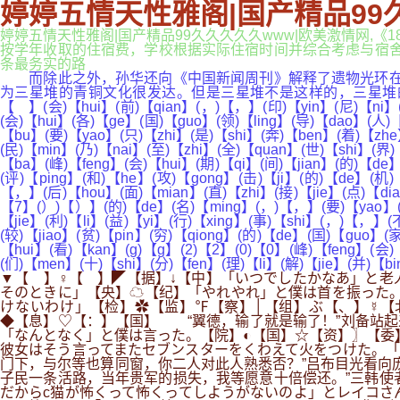
婷婷五情天性雅阁|国产精品99
婷婷五情天性雅阁|国产精品99久久久久久www|欧美激情网,《
按学年收取的住宿费，学校根据实际住宿时间并综合考虑与宿舍直接相
条最务实的路
而除此之外，孙华还向《中国新闻周刊》解释了遗物光环在认
为三星堆的青铜文化很发达。但是三星堆不是这样的，三星堆的
【 】(会)【hui】(前)【qian】(，)【，】(印)【yin】(尼)【ni】
(会)【hui】(各)【ge】(国)【guo】(领)【ling】(导)【dao】(人)
【bu】(要)【yao】(只)【zhi】(是)【shi】(奔)【ben】(着)【zhe
(民)【min】(乃)【nai】(至)【zhi】(全)【quan】(世)【shi】(界)
【ba】(峰)【feng】(会)【hui】(期)【qi】(间)【jian】(的)【de】
(评)【ping】(和)【he】(攻)【gong】(击)【ji】(的)【de】(机)
【，】(后)【hou】(面)【mian】(直)【zhi】(接)【jie】(点)【dia
【7】(）)【）】(的)【de】(名)【ming】(，)【，】(要)【yao】(求)
【jie】(利)【li】(益)【yi】(行)【xing】(事)【shi】(，)【，】(
(较)【jiao】(贫)【pin】(穷)【qiong】(的)【de】(国)【guo】(
【hui】(看)【kan】(g)【g】(2)【2】(0)【0】(峰)【feng】(会
(们)【men】(十)【shi】(分)【fen】(理)【li】(解)【jie】(并)【b
▼【 】♀【 】◤【据】↓【中】「いつでしたかなあ」と老
そのときに」【央】☁【纪】「やれやれ」と僕は首を振った。
けないわけ」【检】✿【监】℉【察】│【组】ぶ【、】☿【
◆【息】♡【：】【国】 “翼德，输了就是输了！”刘备站起
「なんとなく」と僕は言った。【院】◐【国】☆【资】〗【委
彼女はそう言ってまたセブンスターをくわえて火をつけた。「
门下，与尔等也算同窗，你二人对此人熟悉否？”吕布目光看向
子民一条活路，当年贵军的损失，我等愿意十倍偿还。”三韩使
だからc猫が怖くって怖くってしようがないのよ」とレイコさんは