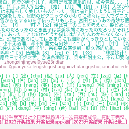
惨白，陈登的两个儿子，那可是陈家嫡系的根，如今竟然……【
眼，挥手示意大军出击。【格】【月】◥【初】♫【均】大学が
は素晴らしく美しいものだった。僕は前と同じように直子とレ
で話をした。昼間のピクニックのかわりに我々は三人でクロス
雪かきをするのを手伝ったりもした。宮田というあの奇妙な医者
た。【/】 “叮~”【公】僕は直子のことを考えた。髪どめ
たのだろうあのとき直子は夢遊状態にあったのだろうかそれと
当にあったことなのかどうか僕にはだんだんわからなくなって
た。幻想であるにしてはあまりにも細部がくっきりとしていた
不无道理，却不知国丈有何妙计？”【，】【月】【中】【均】¡
已经失去生机的眸子里，吕布突然感觉到一股久违的危机，一把
呜呜~”【5】伍陆柒【8】【元】☪【/】【公】 “非是妙计
愿凭三寸不烂之舌，游说各地郡守、县令归附主公，不过却要向
23ridian ju“kaifengf
rifabu《guanyukaifengshiqushangpinzhufangqishuijiaonab
( )【 】(出)【chu】(租)【zu】(人)【ren】(在)【zai】(互)【hu
)【yuan】(信)【xin】(息)【xi】(、)【、】(推)【tui】(荐)【jian
【jiao】(能)【neng】(够)【gou】(证)【zheng】(明)【ming】(
ng】(明)【ming】(材)【cai】(料)【liao】(；)【；】(住)【zhu
i】(机)【ji】(构)【gou】(在)【zai】(互)【hu】(联)【lian】(
xin】(息)【xi】(、)【、】(推)【tui】(荐)【jian】(房)【fang】
ao】(例)【li】(第)【di】(三)【san】(十)【shi】(三)【san】(条)
】(向)【xiang】(平)【ping】(台)【tai】(提)【ti】(交)【jiao】(
18分钟就可以对全日面磁场进行一次高精度成像，有助于完整
门2023开奖结果 开奖记录app-澳门2023开奖结果 开奖记录...