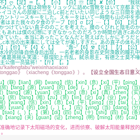
不】ღ【足】♒【。】【小】【白】☏【菜】✘【价】 “我就
休みに入ると僕は荷物をリュックに詰めc雪靴をはいて京都まで
イコさんの部屋に二泊しc前とだいたい同じような三日間を過
カントリースキーをした。スキーをはいて一時間も山の中を歩
はまた我々の夕食のテーブ【价】σ【2】┄【.】【6】【元】
しかつけていない直子ののことを考えた。腰のくびれと陰毛のか
もあれは僕の幻想にすぎなかったのだろうか時間が過ぎcあの
きていた。本当にあったことなんだと思えばたしかにそうだと
しc本当の出来事にしては全てが美しすぎた。あの直子の体も月
【价】℉【4】☪【.】 “轰~”【6】☢【元】│【/】【公】
冰冷的剑锋自他身后出现，一名老者的身影在史阿涣散的瞳孔中
！”诸葛亮摇头笑道：“蔡瑁犯上作乱，弑杀恩主，有德之士莫不唾
主公借一员猛将！”【斤】【。】
abu”weixinhaoxiaoxi，
utiedetonggao》（xiacheng《tonggao》）。
【设立全国生态日意
】(联)【lian】(网)【wang】(信)【xin】(息)【xi】(平)【ping】
】(房)【fang】(源)【yuan】(的)【de】(，)【，】(应)【ying】(当)
房)【fang】(源)【yuan】(信)【xin】(息)【xi】(真)【zhen】(实)
】(房)【fang】(租)【zu】(赁)【lin】(企)【qi】(业)【ye】(、)
网)【wang】(信)【xin】(息)【xi】(平)【ping】(台)【tai】(上
(源)【yuan】(的)【de】(，)【，】(应)【ying】(当)【dang】(分)
【tiao】(、)【、】(第)【di】(四)【si】(十)【shi】(四)【si】(条)
相)【xiang】(关)【guan】(证)【zheng】(明)【ming】(材)【cai】
、准确地记录下太阳磁场的变化，进而侦察、破解太阳能量释放的
】
。