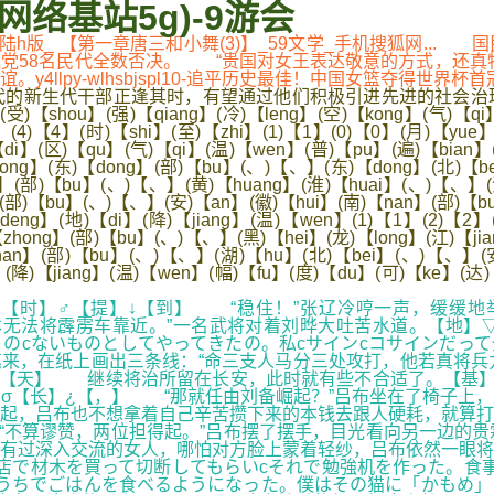
网络基站5g)-9游会
罗大陆h版_ 【第一章唐三和小舞(3)】_59文学_手机搜狐网.
党58名民代全数否决。 “贵国对女王表达敬意的方式，还真
llpy-wlhsbjspl10-追平历史最佳！中国女篮夺得世界杯
新生代干部正逢其时，有望通过他们积极引进先进的社会治理
】(强)【qiang】(冷)【leng】(空)【kong】(气)【qi】(影)
(4)【4】(时)【shi】(至)【zhi】(1)【1】(0)【0】(月)【yue】
i】(区)【qu】(气)【qi】(温)【wen】(普)【pu】(遍)【bian】(下
ng】(东)【dong】(部)【bu】(、)【、】(东)【dong】(北)【be
】(部)【bu】(、)【、】(黄)【huang】(淮)【huai】(、)【、】(江
】(部)【bu】(、)【、】(安)【an】(徽)【hui】(南)【nan】(部)【b
deng】(地)【di】(降)【jiang】(温)【wen】(1)【1】(2)【2
hong】(部)【bu】(、)【、】(黑)【hei】(龙)【long】(江)【jia
an】(部)【bu】(、)【、】(湖)【hu】(北)【bei】(、)【、】(安)
(降)【jiang】(温)【wen】(幅)【fu】(度)【du】(可)【ke】(达)
【时】♂【提】↓【到】 “稳住！”张辽冷哼一声，缓缓地举
无法将霹雳车靠近。”一名武将对着刘晔大吐苦水道。【地】
うのcないものとしてやってきたの。私cサインcコサインだっ
来，在纸上画出三条线：“命三支人马分三处攻打，他若真将兵
®【天】 继续将治所留在长安，此时就有些不合适了。【基】
σ【长】¿【，】 “那就任由刘备崛起？”吕布坐在了椅子上
兴起，吕布也不想拿着自己辛苦攒下来的本钱去跟人硬耗，就算
不算谬赞，两位担得起。”吕布摆了摆手，目光看向另一边的贵
有过深入交流的女人，哪怕对方脸上蒙着轻纱，吕布依然一眼将
店で材木を買って切断してもらいcそれで勉強机を作った。食
うちでごはんを食べるようになった。僕はその猫に「かもめ」