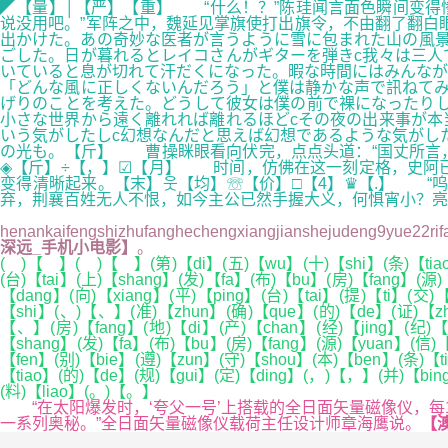
◤【量】│【严】【重】 “什么！？”陈珪闻言面色瞬间变得
说没用吧。”军阵之中，魏延见掌旗使打出旗令，不由翻了翻白
出かけた。あの奇妙な医者が言うように雪に包まれた山の風景
ごした。日が暮れるとレイコさんがギターを弾きc我々は三人
いていると息が切れて汗だくになった。暇な時間にはみんなが
「どんな風に正しくないんだろう」と僕は静かな声で訊ねてみ
げりのことを考えた。どうして彼女は僕の前で裸になったりし
小さな世界から遠く離れれば離れるほどcその夜の出来事が本
いう気がしたしc幻想なんだと思えば幻想であるような気がし
の光も。【斤】 曹操眯眼看向伏完，点点头道：“国丈所言，也
◈【斤】÷【，】☑【月】 时间，仿佛在这一刻定格，史阿
变得清晰起来。【末】웃【均】☏【价】□【4】♛【.】 “呜
弃，荆襄百姓无人不恨，如今主公已然手握大义，何惧宵小？亮
zhongxinjingwei9yue
henankaifengshizhufanghechengxiangjianshejudeng9yue22
深远_手机小电影】
。
( )【 】( )【 】(第)【di】(五)【wu】(十)【shi】(条)【tiao】
(台)【tai】(上)【shang】(发)【fa】(布)【bu】(房)【fang】(源
【dang】(向)【xiang】(平)【ping】(台)【tai】(提)【ti】(交)
【shi】(、)【、】(准)【zhun】(确)【que】(的)【de】(证)【zhe
【、】(房)【fang】(地)【di】(产)【chan】(经)【jing】(纪)【j
【shang】(发)【fa】(布)【bu】(房)【fang】(源)【yuan】(信)【
【fen】(别)【bie】(遵)【zun】(守)【shou】(本)【ben】(条)【ti
【tiao】(的)【de】(规)【gui】(定)【ding】(，)【，】(并)【bing
(料)【liao】(。)【。】
“在太阳爆发时，‘夸父一号’上搭载的全日面矢量磁像仪，每
一系列奥秘。”全日面矢量磁像仪载荷主任设计师章海鹰说。
【澳