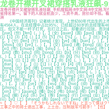
龙卷开襟开叉裙穿搭乳液狂飙-
龙卷开襟开叉裙穿搭乳液狂飙_手机搜狐网-ft中文网-ft中文
省排名第一。留下的人就业机会少，工资不高，房价却不低。看似安逸的
洲
《中国经济周刊》记者统计发现，上世纪60年代出生的上市公司董
有4564人，在总经理中占比95%；已经超过60岁的总经理
压，但又不能一杆子打死，在打过之后，却要进行拉拢，而刘备在
【yue】(份)【fen】(，)【，】(全)【quan】(国)【guo】(服)【fu
(1)【1】(3)【3】(.)【.】(5)【5】(%)【%】(，)【，】(比)【bi】
【。】(分)【fen】(行)【xing】(业)【ye】(看)【kan】(，)【，】(
【shou】(业)【ye】(，)【，】(交)【jiao】(通)【tong】(运)【
【xi】(传)【chuan】(输)【shu】(、)【、】(软)【ruan】(件)【j
【zhi】(数)【shu】(同)【tong】(比)【bi】(分)【fen】(别)【bi
(、)【、】(1)【1】(7)【7】(.)【.】(6)【6】(%)【%】(、)【、】(
【kuai】(1)【1】(8)【8】(.)【.】(8)【8】(、)【、】(7)【7】
【dian】(。)【。】(1)【1】(-)【-】(4)【4】(月)【yue】(份)【
【tong】(比)【bi】(增)【zeng】(长)【chang】(8)【8】(.)【.】(
【7】(个)【ge】(百)【bai】(分)【fen】(点)【dian】(。)【。】(
(业)【ye】(企)【qi】(业)【ye】(营)【ying】(业)【ye】(收)【s
【yue】(份)【fen】(，)【，】(服)【fu】(务)【wu】(业)【ye】(商
(，)【，】(业)【ye】(务)【wu】(活)【huo】(动)【dong】(预)
【zhong】(，)【，】(铁)【tie】(路)【lu】(运)【yun】(输)【s
【xin】(广)【guang】(播)【bo】(电)【dian】(视)【shi】(及)
【yu】(娱)【yu】(乐)【le】(等)【deng】(行)【xing】(业)【ye
(以)【yi】(上)【shang】(高)【gao】(位)【wei】(景)【jing】(
≈【 】♡【 】「そうかもしれないですね」と言って僕はク
工事之中的将士退出工事，上土台，压制敌军弓箭手！”【也】