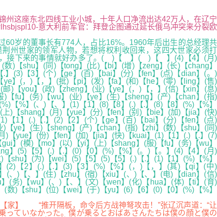
. 锦州这座东北四线工业小城，十年人口净流出达42万人，在辽宁
sbjspl10-意大利前军官：拜登企图通过延长俄乌冲突来分裂欧
岁的董事长有774人，占比16%。1960年后出生的总经理共
都是荆州世家的领军人物，若想将权利收回来，这四大世家必须打
的事情就好办多了。( )【 】( )【 】(4)【4】(月)
(数)【shu】(同)【tong】(比)【bi】(增)【zeng】(长)【chang】
【.】(3)【3】(个)【ge】(百)【bai】(分)【fen】(点)【dian】(。)
ye】(，)【，】(批)【pi】(发)【fa】(和)【he】(零)【ling】(售)
(邮)【you】(政)【zheng】(业)【ye】(，)【，】(信)【xin】(息)
服)【fu】(务)【wu】(业)【ye】(生)【sheng】(产)【chan】(指)
7】(%)【%】(、)【、】(1)【1】(8)【8】(.)【.】(8)【8】(%)【%】
上)【shang】(月)【yue】(分)【fen】(别)【bie】(加)【jia】(快)
1)【1】(.)【.】(2)【2】(个)【ge】(百)【bai】(分)【fen】(点)
)【ye】(生)【sheng】(产)【chan】(指)【zhi】(数)【shu】(同)
【yue】(份)【fen】(加)【jia】(快)【kuai】(1)【1】(.)【.】(7)
【gui】(模)【mo】(以)【yi】(上)【shang】(服)【fu】(务)【wu】
ang】(5)【5】(.)【.】(0)【0】(%)【%】(。)【。】(4)【4】(月)
【shu】(为)【wei】(5)【5】(5)【5】(.)【.】(1)【1】(%)【%】
】(2)【2】(.)【.】(3)【3】(%)【%】(，)【，】(其)【qi】(中)
u】(、)【、】(住)【zhu】(宿)【xiu】(、)【、】(电)【dian】(信)
【fu】(务)【wu】(、)【、】(文)【wen】(化)【hua】(体)【ti】(育)
】(数)【shu】(位)【wei】(于)【yu】(6)【6】(0)【0】(%)【%】
【家】 “推开隔板，命令后方战神弩攻击！”张辽沉声道：“让
乗っていなかった。僕が乗るとおばあさんたちは僕の顔と僕の