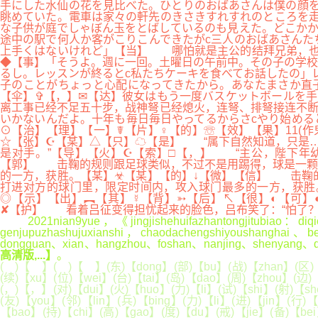
手にした水仙の花を見比べた。ひとりのおばあさんは僕の顔を
眺めていた。電車は家々の軒先のきさきすれすれのところを走
な子供が庭でしゃぼん玉をとばしているのも見えた。どこかか
途中の駅で何人か客がこりこんできたがc三人のおばあさんた
上手くはないけれど」【当】 哪怕就是主公的结拜兄弟，也不
◆【事】「そうよ。週に一回。土曜日の午前中。その子の学校
るし。レッスンが終るとc私たちケーキを食べてお話したの」
子のことがちょっと心配になってきたから。あなたまさか直
【伞】✞【，】✉【达】彼女はもう一度バスケットボールを
离工事已经不足五十步，战神弩已经熄火，连弩、排弩接连不断
いかないんだよ。十年も毎日毎日やってるからさcやり始めると
⊙【治】【理】【一】☤【片】♀【的】☏【效】【果】11(作鬼
☆【张】☪【某】△【只】☁【是】 “属下自然知道，只是…
是对手。”【导】【火】☪【索】□【，】 “主公，陛下年
【郭】 击鞠的规则跟足球类似，不过不是用踢得，球是一颗
的一方，获胜。【某】☣【某】【的】↓【微】【信】 击鞠
打进对方的球门里，限定时间内，攻入球门最多的一方，获胜
◎【示】【出】︻【其】☿【背】➳【后】↖【很】◐【可】
✘【护】 看着吕征变得担忧起来的脸色，吕布笑了：“怕了？
2021nian9yue，《jingjishehuifazhantongjitubiao：diqic
genjupuzhashujuxianshi，chaodachengshiyoushanghai
dongguan、xian、hangzhou、foshan、nanjing、shenyang、q
高清版,...】
。
( )【 】( )【 】(东)【dong】(部)【bu】(战)【zhan】(区)【q
(续)【xu】(位)【wei】(台)【tai】(岛)【dao】(周)【zhou】(边)【
(，)【，】(对)【dui】(火)【huo】(力)【li】(试)【shi】(射)【sh
(友)【you】(邻)【lin】(兵)【bing】(力)【li】(进)【jin】(行
【bao】(持)【chi】(高)【gao】(度)【du】(戒)【jie】(备)【be