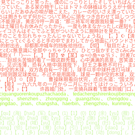
見てにっこりと笑った。僕のにっこりとしたそしていちばんう
っていた。ある家の物干しにはトマトの鉢植はちうえが十個も
らいしだあゆみの唄が聴こえた。カレーの匂いさえ漂っていた
ちは飽きもせず何かについて熱心に頭をつき合わせて話しつづ
能原谅，黄忠冷哼一声道：“那三将军可敢跟我较量一番？”【
は土曜日もお休みだったから。一度も休まなかったしc遅刻も
レイコさんはそこでふと気がついたように腕時計を見た。「ね
子のことを忘れちゃったんじゃないでしょうね」【，】☪【清
手にとってcぐるぐると手の中でまわしてから地面にバウンド
的射出去，却都那冲城车的挡板给挡住。【彻】「駄目だよ」と
cむc無意識に全部やっちゃうんだ。ひとつ抜かすとさcみcみ
脸)(「「)~~~【。】【郭】☢【某】ゅ≈小鱼≈ゅ卐ゞ、时差
…”赵班头苦恼的看了一眼这群秃瓢，心中满满的恶意，苦笑道
幼，见识浅薄，恐有人暗中挑拨陛下，封王之事绝不可行，主
中空的木球，双方各自有一个球门，球手以手中球杆击打马球，
的规则跟足球类似，不过不是用踢得，球是一颗中空的木球，双
。【内】☉【容】 曹操眯眼看向伏完，点点头道：“国丈所
◐【能】一九六九年の一月から二月にかけてはけっこういろ
”【伞】♪【”】 许昌城门处，一支骑兵踩着飞雪来到城门口
iquanguorenkoupuzhachaoda、tedachengshirenkoujibenq
、beijing、shenzhen、zhongqing、guangzhou、chengdou、ti
ingdao、jinan、changsha、haerbin、zhengzhou、kunming、
u】(海)【hai】(军)【jun】(1)【1】(0)【0】(余)【yu】(艘)【so
bian】(海)【hai】(域)【yu】(实)【shi】(施)【shi】(联)【lian
e】(区)【qu】(域)【yu】(进)【jin】(行)【xing】(扫)【sao】(海
)【xing】(侦)【zhen】(察)【cha】(引)【yin】(导)【dao】(。)
i】(，)【，】(多)【duo】(次)【ci】(拉)【la】(动)【dong】(，)