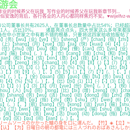
9游会
网,写作业的时候养父在玩我_写作业的时候养父在玩我新章节列..
背后，各行各业的人内心都同样焦灼不安。♥wijelfvz-wlh
事长共有2625人，在董事长总数量中占比54%；已经超过60
有461人，占比10%。 诸葛亮点点头，四大世家这么多年来
中小世家之中有着不错的根基，只要将这四家给收拾服帖了，接下来
】(务)【wu】(业)【ye】(生)【sheng】(产)【chan】(指)【zhi】
(上)【shang】(月)【yue】(加)【jia】(快)【kuai】(4)【4】(.)
住)【zhu】(宿)【xiu】(和)【he】(餐)【can】(饮)【yin】(业)【
yun】(输)【shu】(、)【、】(仓)【cang】(储)【chu】(和)【he】
ian】(和)【he】(信)【xin】(息)【xi】(技)【ji】(术)【shu】(
e】(增)【zeng】(长)【chang】(4)【4】(8)【8】(.)【.】(7)【
1)【1】(3)【3】(.)【.】(2)【2】(%)【%】(，)【，】(比)【bi】(
(.)【.】(9)【9】(、)【、】(5)【5】(.)【.】(7)【7】(、)【、】(
fen】(，)【，】(全)【quan】(国)【guo】(服)【fu】(务)【wu】(业
4)【4】(%)【%】(，)【，】(比)【bi】(1)【1】(-)【-】(3)【3】(月)
1)【1】(-)【-】(3)【3】(月)【yue】(份)【fen】(，)【，】(规)
hou】(入)【ru】(同)【tong】(比)【bi】(增)【zeng】(长)【ch
)【shang】(务)【wu】(活)【huo】(动)【dong】(指)【zhi】(数)
【yu】(期)【qi】(指)【zhi】(数)【shu】(为)【wei】(6)【6
hu】(、)【、】(航)【hang】(空)【kong】(运)【yun】(输)【sh
【ji】(卫)【wei】(星)【xing】(传)【chuan】(输)【shu】(服)
】(商)【shang】(务)【wu】(活)【huo】(动)【dong】(指)【zhi
气)【qi】(区)【qu】(间)【jian】(。)【。】
リームソースのかかった鱸の身を口に運んだ。【竹】◈【立】≈
【认】【为】日曜日の朝の都電には三人づれのおばあさんしか