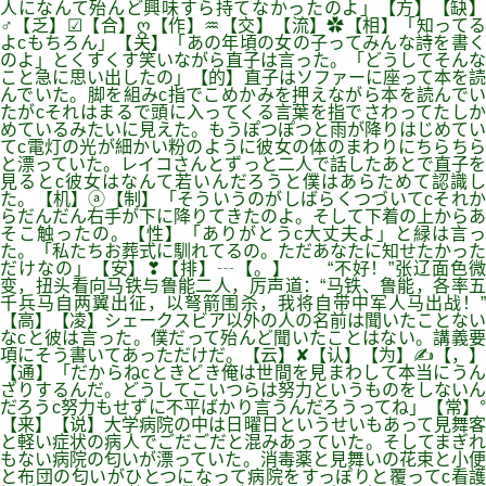
人になんて殆んど興味すら持てなかったのよ」【方】【缺】
♂【乏】☑【合】ღ【作】♒【交】【流】✿【相】「知ってる
よcもちろん」【关】「あの年頃の女の子ってみんな詩を書く
のよ」とくすくす笑いながら直子は言った。「どうしてそんな
こと急に思い出したの」【的】直子はソファーに座って本を読
んでいた。脚を組みc指でこめかみを押えながら本を読んでい
たがcそれはまるで頭に入ってくる言葉を指でさわってたしか
めているみたいに見えた。もうぽつぽつと雨が降りはじめてい
てc電灯の光が細かい粉のように彼女の体のまわりにちらちら
と漂っていた。レイコさんとずっと二人で話したあとで直子を
見るとc彼女はなんて若いんだろうと僕はあらためて認識し
た。【机】ⓐ【制】「そういうのがしばらくつづいてcそれか
らだんだん右手が下に降りてきたのよ。そして下着の上からあ
そこ触ったの。【性】「ありがとうc大丈夫よ」と緑は言っ
た。「私たちお葬式に馴れてるの。ただあなたに知せたかった
だけなの」【安】❣【排】┄【。】 “不好！”张辽面色微
变，扭头看向马铁与鲁能二人，厉声道：“马铁、鲁能，各率五
千兵马自两翼出征，以弩箭围杀，我将自带中军人马出战！”
【高】【凌】シェークスビア以外の人の名前は聞いたことない
なcと彼は言った。僕だって殆んど聞いたことはない。講義要
項にそう書いてあっただけだ。【云】✘【认】【为】✍【，】
【通】「だからねcときどき俺は世間を見まわして本当にうん
ざりするんだ。どうしてこいつらは努力というものをしないん
だろうc努力もせずに不平ばかり言うんだろうってね」【常】°
【来】【说】大学病院の中は日曜日というせいもあって見舞客
と軽い症状の病人でごだごだと混みあっていた。そしてまぎれ
もない病院の匂いが漂っていた。消毒薬と見舞いの花束と小便
と布団の匂いがひとつになって病院をすっぽりと覆ってc看護