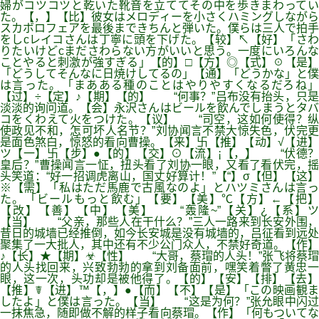
婦がコツコツと乾いた靴音を立ててその中を歩きまわってい
た。【，】【比】彼女はメロディーを小さくハミングしながら
スカボロフェアを最後まできちんと弾いた。僕らは三人で拍手
をしcレイコさんは丁寧に頭を下げた。【较】↖【好】「さわ
りたいけどcまださわらない方がいいと思う。一度にいろんな
ことやると刺激が強すぎる」【的】□【方】◎【式】☉【是】
「どうしてそんなに日焼けしてるの」【通】「どうかな」と僕
は言った。「まあある種のことはやりやすくなるだろね」
【过】÷【定】♪【期】【的】 “何事？”吕布没有抬头，只是
淡淡的询问道。【会】永沢さんはビールを飲んでしまうとタバ
コをくわえて火をつけた。【议】 “司空，这如何使得？纵
使政见不和，怎可坏人名节？”刘协闻言不禁大惊失色，伏完更
是面色煞白，惊怒的看向曹操。【来】卐【推】【动】√【进】
ツ【一】卐【步】●【的】【交】⊙【流】¡【，】 “伏德？
皇后？”曹操闻言一怔，扭头看了刘协一眼，又看了看伏完，摇
头笑道：“好一招调虎离山，国丈好算计！”【“】σ【但】【这】
※【需】「私はただ馬鹿で古風なのよ」とハツミさんは言っ
た。「ビールもっと飲む」【要】【美】℃【方】←【把】
【改】【善】【中】【美】 “轰隆~”【关】¿【系】ツ
【当】 “父亲，那些人在干什么？”三人一路来到长安外围，
昔日的城墙已经推倒，如今长安城是没有城墙的，吕征看到远处
聚集了一大批人，其中还有不少公门众人，不禁好奇道。【作】
♪【长】★【期】☣【性】 “大哥，蔡瑁的人头！”张飞将蔡瑁
的人头找回来，兴致勃勃的拿到刘备面前，嘿笑着瞥了黄忠一
眼，这一次，头功却是被他得了。【的】【安】【排】【去】
【推】☤【进】™【，】●【而】【不】【是】「この映画観ま
したよ」と僕は言った。【当】 “这是为何？”张允眼中闪过
一抹焦急，随即做不解的样子看向蔡瑁。【作】「何もついてな