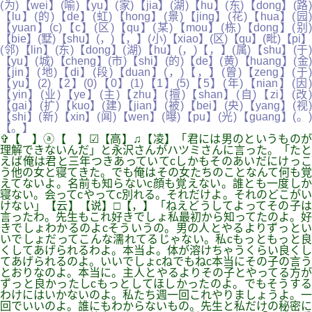
(为)【wei】(喻)【yu】(家)【jia】(湖)【hu】(东)【dong】(路)
【lu】(的)【de】(虹)【hong】(景)【jing】(花)【hua】(园)
【yuan】(c)【c】(区)【qu】(某)【mou】(栋)【dong】(别)
【bie】(墅)【shu】(，)【，】(小)【xiao】(区)【qu】(毗)【pi】
(邻)【lin】(东)【dong】(湖)【hu】(，)【，】(属)【shu】(于)
【yu】(城)【cheng】(市)【shi】(的)【de】(黄)【huang】(金)
【jin】(地)【di】(段)【duan】(，)【，】(曾)【zeng】(于)
【yu】(2)【2】(0)【0】(1)【1】(5)【5】(年)【nian】(因)
【yin】(业)【ye】(主)【zhu】(擅)【shan】(自)【zi】(改)
【gai】(扩)【kuo】(建)【jian】(被)【bei】(央)【yang】(视)
【shi】(新)【xin】(闻)【wen】(曝)【pu】(光)【guang】(。)
【。】
✞【 】ⓐ【 】☑【高】♫【凌】「君には男のというものが
理解できないんだ」と永沢さんがハツミさんに言った。「たと
えば俺は君と三年つきあっていてcしかもそのあいだにけっこ
う他の女と寝てきた。でも俺はその女たちのことなんて何も覚
えてないよ。名前も知らないc顔も覚えない。誰とも一度しか
寝ない。会ってcやってc別れる。それだけよ。それのどこがい
けない」【云】【说】□【，】「ねえどうしてよってその子は
言ったわ。先生もこれ好きでしょ私最初から知ってたのよ。好
きでしょわかるのよcそういうの。男の人とやるよりずっとい
いでしょだってこんな濡れてるじゃない。私cもっともっと良
くしてあげられるわよ。本当よ。体が溶けちゃうくらい良くし
てあげられるのよ。いいでしょcねでもねc本当にその子の言う
とおりなのよ。本当に。主人とやるよりその子とやってる方が
ずっと良かったしcもっとしてほしかったのよ。でもそうする
わけにはいかないのよ。私たち週一回これやりましょうよ。一
回でいいのよ。誰にもわからないもの。先生と私だけの秘密に