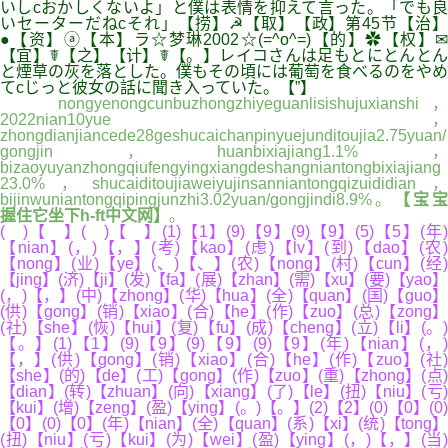
いしcおかしくないよ」と僕は表情を抑えて言った。「でも良
いセーターだねcそれ」【捞】☭【取】【政】第45节【治】
●【资】ⓐ【本】ラ☆梦琳2002☆(=^o^=)【的】✿【权】✉
【宜】☤【之】【计】☤【。】レイコさんは足もとにとんとん
と煙草の灰を落とした。僕もその頃には葡萄を食べるのをやめ
てcじっと彼女の話に聞き入っていた。【”】
nongyenongcunbuzhongzhiyeguanlisishujuxianshi，
2022nian10yue，
zhongdianjiancede28geshucaichanpinyuejunditoujia2.75yuan/
gongjin，huanbixiajiang1.1%，
bizaoyuyanzhongqiufengyingxiangdeshangniantongbixiajiang
23.0%，shucaiditoujiaweiyujinsanniantongqizuididian，
bijinwuniantongqipingjunzhi3.02yuan/gongjindi8.9%。
【宝宝
握住它坐下h-ft中文网】
。
( )【 】( )【 】(1)【1】(9)【9】(9)【9】(5)【5】(年)
【nian】(，)【，】(考)【kao】(虑)【lv】(到)【dao】(农)
【nong】(业)【ye】(、)【、】(农)【nong】(村)【cun】(经)
【jing】(济)【ji】(发)【fa】(展)【zhan】(需)【xu】(要)【yao】
(，)【，】(中)【zhong】(华)【hua】(全)【quan】(国)【guo】
(供)【gong】(销)【xiao】(合)【he】(作)【zuo】(总)【zong】
(社)【she】(恢)【hui】(复)【fu】(成)【cheng】(立)【li】(。)
【。】(1)【1】(9)【9】(9)【9】(9)【9】(年)【nian】(，)
【，】(供)【gong】(销)【xiao】(合)【he】(作)【zuo】(社)
【she】(的)【de】(工)【gong】(作)【zuo】(重)【zhong】(点)
【dian】(转)【zhuan】(向)【xiang】(了)【le】(扭)【niu】(亏)
【kui】(增)【zeng】(盈)【ying】(。)【。】(2)【2】(0)【0】(0)
【0】(0)【0】(年)【nian】(全)【quan】(系)【xi】(统)【tong】
(扭)【niu】(亏)【kui】(为)【wei】(盈)【ying】(，)【，】(当)