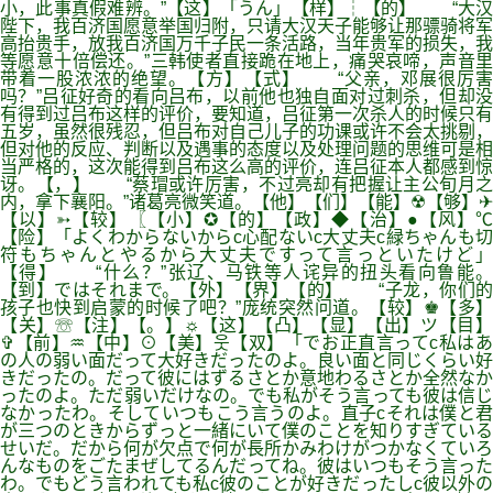
小，此事真假难辨。”【这】「うん」【样】┆【的】 “大汉
陛下，我百济国愿意举国归附，只请大汉天子能够让那骠骑将军
高抬贵手，放我百济国万千子民一条活路，当年贵军的损失，我
等愿意十倍偿还。”三韩使者直接跪在地上，痛哭哀啼，声音里
带着一股浓浓的绝望。【方】【式】 “父亲，邓展很厉害
吗？”吕征好奇的看向吕布，以前他也独自面对过刺杀，但却没
有得到过吕布这样的评价，要知道，吕征第一次杀人的时候只有
五岁，虽然很残忍，但吕布对自己儿子的功课或许不会太挑剔，
但对他的反应、判断以及遇事的态度以及处理问题的思维可是相
当严格的，这次能得到吕布这么高的评价，连吕征本人都感到惊
讶。【，】 “蔡瑁或许厉害，不过亮却有把握让主公旬月之
内，拿下襄阳。”诸葛亮微笑道。【他】【们】【能】☢【够】✈
【以】➳【较】〖【小】✪【的】【政】◆【治】●【风】℃
【险】「よくわからないからc心配ないc大丈夫c緑ちゃんも切
符もちゃんとやるから大丈夫ですって言っといたけど」
【得】 “什么？”张辽、马铁等人诧异的扭头看向鲁能。
【到】ではそれまで。【外】【界】【的】 “子龙，你们的
孩子也快到启蒙的时候了吧？”庞统突然问道。【较】♚【多】
【关】☏【注】【。】☼【这】【凸】【显】【出】ツ【目】
✞【前】♒【中】⊙【美】웃【双】「でお正直言ってc私はあ
の人の弱い面だって大好きだったのよ。良い面と同じくらい好
きだったの。だって彼にはずるさとか意地わるさとか全然なか
ったのよ。ただ弱いだけなの。でも私がそう言っても彼は信じ
なかったわ。そしていつもこう言うのよ。直子cそれは僕と君
が三つのときからずっと一緒にいて僕のことを知りすぎている
せいだ。だから何が欠点で何が長所かみわけがつかなくていろ
んなものをごたまぜしてるんだってね。彼はいつもそう言った
わ。でもどう言われても私c彼のことが好きだったしc彼以外の