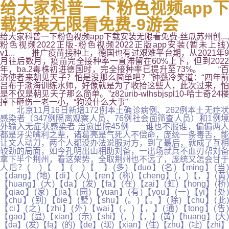
给大家科普一下粉色视频app下
载安装无限看免费-9游会
给大家科普一下粉色视频app下载安装无限看免费-丝瓜苏州创...,
粉色视频2022正版-粉色视频2022正版app安装(暂未上线)
v1... 推广疫苗接种上，德国也有过艰难平台期，从2021年9
月往后数月，疫苗完全接种率一直滞留在60%上下，但到2022
年，ba.2毒株初进德国时，完全接种率已提升至73%。 “百
济使者来朝见天子？怕是没那么简单吧？”钟繇冷笑道：“四年前
吕布于渤海训练水师，好像就是为了收拾这些人，此次过来，怕
是不仅是朝见天子那么简单。”z82urib-wlhsbjspl10-哈士奇24楼
掉下砸伤一老一小，“狗没什么大事”
北京11月16日新增172例本土确诊病例、262例本土无症状
感染者（347例隔离观察人员、76例社会面筛查人员）和1例境
外输入无症状感染者 治愈出院45例 谁也不服谁，偏偏两人
都是牙尖嘴利之辈，诸葛亮是气死人不偿命，庞统一条毒舌，能
让文人动刀，两个人都没办法说服对方，到了最后，就成了互相
较劲的局面，如今孔明出山相助刘备，一出场就兵不血刃帮刘备
拿下半个荆州，看这架势，全取荆州也不远了，庞统又怎会甘于
人后？( )【 】( )【 】(多)【duo】(名)【ming】(当)
【dang】(地)【di】(人)【ren】(称)【cheng】(，)【，】(黄)
【huang】(大)【da】(发)【fa】(在)【zai】(虹)【hong】(桥)
【qiao】(家)【jia】(园)【yuan】(有)【you】(一)【yi】(处)
【chu】(别)【bie】(墅)【shu】(。)【。】(除)【chu】(此)
【ci】(之)【zhi】(外)【wai】(，)【，】(通)【tong】(告)
【gao】(显)【xian】(示)【shi】(，)【，】(黄)【huang】(大)
【da】(发)【fa】(的)【de】(现)【xian】(住)【zhu】(址)【zhi】