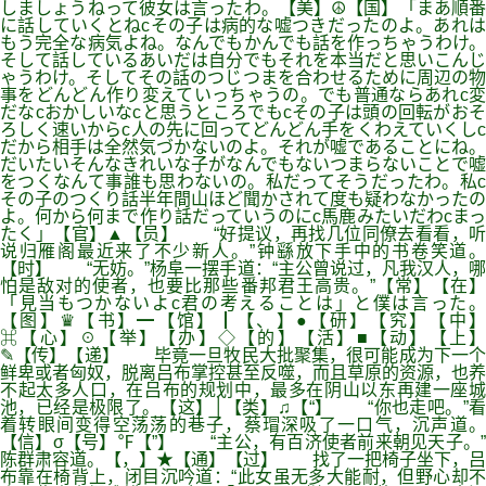
しましょうねって彼女は言ったわ。【美】☮【国】「まあ順番
に話していくとねcその子は病的な嘘つきだったのよ。あれは
もう完全な病気よね。なんでもかんでも話を作っちゃうわけ。
そして話しているあいだは自分でもそれを本当だと思いこんじ
ゃうわけ。そしてその話のつじつまを合わせるために周辺の物
事をどんどん作り変えていっちゃうの。でも普通ならあれc変
だなcおかしいなcと思うところでもcその子は頭の回転がおそ
ろしく速いからc人の先に回ってどんどん手をくわえていくしc
だから相手は全然気づかないのよ。それが嘘であることにね。
だいたいそんなきれいな子がなんでもないつまらないことで嘘
をつくなんて事誰も思わないの。私だってそうだったわ。私c
その子のつくり話半年間山ほど聞かされて度も疑わなかったの
よ。何から何まで作り話だっていうのにc馬鹿みたいだわcまっ
たく」【官】▲【员】 “好提议，再找几位同僚去看看，听
说归雁阁最近来了不少新人。”钟繇放下手中的书卷笑道。
【时】 “无妨。”杨阜一摆手道：“主公曾说过，凡我汉人，哪
怕是敌对的使者，也要比那些番邦君王高贵。”【常】【在】
「見当もつかないよc君の考えることは」と僕は言った。
【图】♛【书】━【馆】┃【、】●【研】【究】【中】
⌘【心】☉【举】【办】◇【的】【活】■【动】【上】
✎【传】【递】 毕竟一旦牧民大批聚集，很可能成为下一个
鲜卑或者匈奴，脱离吕布掌控甚至反噬，而且草原的资源，也养
不起太多人口，在吕布的规划中，最多在阴山以东再建一座城
池，已经是极限了。【这】│【类】♫【“】 “你也走吧。”看
着转眼间变得空荡荡的巷子，蔡瑁深吸了一口气，沉声道。
【信】σ【号】℉【”】 “主公，有百济使者前来朝见天子。”
陈群肃容道。【，】★【通】【过】 找了一把椅子坐下，吕
布靠在椅背上，闭目沉吟道：“此女虽无多大能耐，但野心却不