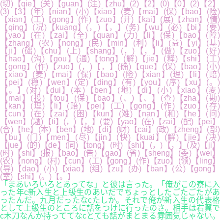
(切)【qie】(关)【guan】(注)【zhu】(2)【2】(0)【0】(2)【2】
(3)【3】(年)【nian】(小)【xiao】(麦)【mai】(保)【bao】(险)
【xian】(工)【gong】(作)【zuo】(开)【kai】(展)【zhan】(情)
【qing】(况)【kuang】(，)【，】(务)【wu】(必)【bi】(要)
【yao】(在)【zai】(全)【quan】(力)【li】(保)【bao】(障)
【zhang】(农)【nong】(民)【min】(利)【li】(益)【yi】(基)
【ji】(础)【chu】(上)【shang】(，)【，】(做)【zuo】(好)
【hao】(沟)【gou】(通)【tong】(解)【jie】(释)【shi】(工)
【gong】(作)【zuo】(，)【，】(确)【que】(保)【bao】(小)
【xiao】(麦)【mai】(保)【bao】(险)【xian】(理)【li】(赔)
【pei】(稳)【wen】(定)【ding】(有)【you】(序)【xu】(。)
【。】(对)【dui】(本)【ben】(地)【di】(小)【xiao】(麦)
【mai】(投)【tou】(保)【bao】(、)【、】(查)【zha】(勘)
【kan】(理)【li】(赔)【pei】(工)【gong】(作)【zuo】(存)
【cun】(在)【zai】(困)【kun】(难)【nan】(和)【he】(问)
【wen】(题)【ti】(，)【，】(要)【yao】(在)【zai】(配)【pei】
(合)【he】(本)【ben】(地)【di】(财)【cai】(政)【zheng】(部)
【bu】(门)【men】(尽)【jin】(快)【kuai】(解)【jie】(决)
【jue】(的)【de】(同)【tong】(时)【shi】(，)【，】(及)【ji】
(时)【shi】(报)【bao】(告)【gao】(省)【sheng】(委)【wei】
(农)【nong】(村)【cun】(工)【gong】(作)【zuo】(领)【ling】
(导)【dao】(小)【xiao】(组)【zu】(办)【ban】(公)【gong】
(室)【shi】(。)【。】
「まあいろいろとあってな」と彼は言った。「俺がこの寮に入
った年c新入生と上級生のあいだでちょっとしたごたごたがあ
ったんだ。九月だったなcたしか。それで俺が新入生の代表格
として上級生のところに話をつけに行ったのさ。相手は右翼で
c木刀なんか持っててなcとても話がまとまる雰囲気じゃない。