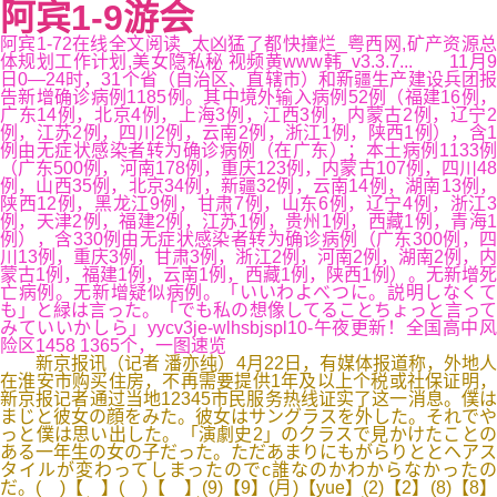
阿宾1-9游会
阿宾1-72在线全文阅读_太凶猛了都快撞烂_粤西网,矿产资源总
体规划工作计划,美女隐私秘 视频黄www韩_v3.3.7... 11月9
日0—24时，31个省（自治区、直辖市）和新疆生产建设兵团报
告新增确诊病例1185例。其中境外输入病例52例（福建16例，
广东14例，北京4例，上海3例，江西3例，内蒙古2例，辽宁2
例，江苏2例，四川2例，云南2例，浙江1例，陕西1例），含1
例由无症状感染者转为确诊病例（在广东）；本土病例1133例
（广东500例，河南178例，重庆123例，内蒙古107例，四川48
例，山西35例，北京34例，新疆32例，云南14例，湖南13例，
陕西12例，黑龙江9例，甘肃7例，山东6例，辽宁4例，浙江3
例，天津2例，福建2例，江苏1例，贵州1例，西藏1例，青海1
例），含330例由无症状感染者转为确诊病例（广东300例，四
川13例，重庆3例，甘肃3例，浙江2例，河南2例，湖南2例，内
蒙古1例，福建1例，云南1例，西藏1例，陕西1例）。无新增死
亡病例。无新增疑似病例。「いいわよべつに。説明しなくて
も」と緑は言った。「でも私の想像してることちょっと言って
みていいかしら」yycv3je-wlhsbjspl10-午夜更新！全国高中风
险区1458 1365个，一图速览
新京报讯（记者 潘亦纯）4月22日，有媒体报道称，外地人
在淮安市购买住房，不再需要提供1年及以上个税或社保证明，
新京报记者通过当地12345市民服务热线证实了这一消息。僕は
まじと彼女の顔をみた。彼女はサングラスを外した。それでや
っと僕は思い出した。「演劇史2」のクラスで見かけたことの
ある一年生の女の子だった。ただあまりにもがらりととヘアス
タイルが変わってしまったのでc誰なのかわからなかったの
だ。( )【 】( )【 】(9)【9】(月)【yue】(2)【2】(8)【8】