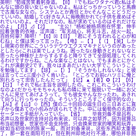
英明！”荀彧苦笑着躬身道。【8】「でもねcワタナベ君c私はそ
んなに頭の良い女じゃないのよ。私はどっちかっていうと馬鹿
で古風な女なの。システムとか責任とかcそんなことどうだっ
ていいの。結婚してc好きな人に毎晩抱かれてc子供を産めばそ
れでいいのよ。それだけなの。私が求めているのはそれだけな
のよ」【月】⊿【2】 “主公！”杨松被杨昂抱在怀里，伸手
拉着张鲁的衣袖，涩声道：“军无战心，将无斗志，战火一起，
百姓何辜？降吧！”【6】☒【日】「君にそう言われると心が和
むね」と僕は笑って言った。【电】←【 】【（】【吴】しか
し現実の世界にこういうデウウエクスマキナというのがあった
としたらcこれは楽でしょうね。困ったなc身動きとれないなと
思ったら神様が上からするすると降りてきて全部処理してくれ
るわけですからね。こんな楽なことはない。でもまあとにかく
これが演劇史2です。我々はまあだいたい大学でこういうこと
を勉強してます」【琼】→【）】「そうかもしれないな」と彼
は言ってニc三度小さく肯いた。「ところでお前cハツミに俺と
別れろって忠告したんだって」【记】▲【者】✪【2】【6】
【日】「それで私c主旨を説明したの。これこれこういうわけ
なのよcだからモモちゃんも私の隣に来て服脱いで一緒にお父
さんに見せてあげようって。でも彼女やんなかったわ。あきれ
て向うに行っちゃったの。そういうところすごく保守的なの」
【从】✌【山】☉【西】僕の二十回目の誕生日の三日あとに直
子から僕あての小包みが送られてきた。中には葡萄色の丸首の
セーターと手紙が入っていた。【省】 毕竟刘备不是吕布，
名声以及世家的支持对吕布来说，可以弃之如草芥，因为就算吕
布当初想要，世家也不会支持他，只会换来世家的嘲笑和玩弄，
就如当初徐州的陈家一般，而对刘备来说，这些东西却太重要
了，那一套在南阳可行，但在荆州却绝对行不通，哪怕并非照