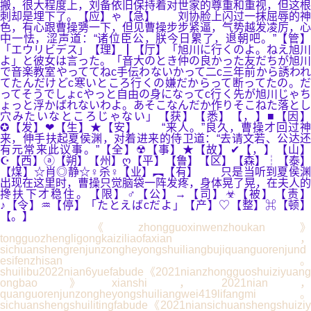
搬，很大程度上，刘备依旧保持着对世家的尊重和重视，但这根
刺却是埋下了。【应】ゃ【急】 刘协脸上闪过一抹屈辱的神
色，有心跟曹操勥一下，但见曹操步步紧逼，气势越发凌厉，心
中一怯，涩声道：“诸位臣公，朕今日累了，退朝吧。”【管】
「エウリビデス」【理】┃【厅】「旭川に行くのよ。ねえ旭川
よ」と彼女は言った。「音大のとき仲の良かった友だちが旭川
で音楽教室やっててねc手伝わないかって二c三年前から誘われ
てたんだけどc寒いところ行くの嫌だからって断ってたの。だ
ってそうでしょcやっと自由の身になってc行く先が旭川じゃち
ょっと浮かばれないわよ。あそこなんだか作りそこねた落とし
穴みたいなところじゃない」【获】【悉】【，】■【因】
✪【发】❤【生】★【安】 “来人。”良久，曹操才回过神
来，伸手扶起夏侯渊，对着进来的侍卫道：“去请文若、公达还
有元常来此议事。”【全】☢【事】★【故】✔【，】【山】
☪【西】ⓐ【朔】【州】ღ【平】【鲁】【区】【森】┆【泰】
【煤】☆肖◎静☆♀杀♀【业】︻【有】 只是当听到夏侯渊
出现在这里时，曹操只觉脑袋一阵发疼，身体晃了晃，在夫人的
搀扶下才稳住。【限】♂【公】→【司】☣【被】【责】
♪【令】♒【停】「たとえばcだよ」【产】♡【整】⌘【顿】
【。】
《zhongguoxinwenzhoukan》
tongguozhengligongkaiziliaofaxian，
sichuanshengrenjunzongheyongshuiliangbujiquanguorenjund
esifenzhisan。
shuilibu2022nian6yuefabude《2021nianzhongguoshuiziyuang
ongbao》xianshi，2021nian，
quanguorenjunzongheyongshuiliangwei419lifangmi。
sichuanshengshuilitingfabude《2021niansichuanshengshuiziy