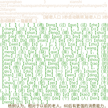
uangongbao》xianshi，
2021niansichuanquanshengrenjunzongheyongshuiliangwei29
2lifangmi，
sichuanshengrenjunzongheyongshuiliangbiquanguorenjunshu
ipingshao127lifangmi。
【秘密入口 3秒自动跳转,秘密入口 3
自动跳转 -> 隐蔽链...】
。
( )【 】( )【 】(通)【tong】(过)【guo】(这)【zhe】(场)
【chang】(比)【bi】(赛)【sai】(，)【，】(此)【ci】(前)
【qian】(顺)【shun】(风)【feng】(顺)【shun】(水)【shui】
(的)【de】(中)【zhong】(国)【guo】(女)【nv】(排)【pai】(也)
【ye】(发)【fa】(现)【xian】(了)【le】(不)【bu】(少)【shao】
(问)【wen】(题)【ti】(。)【。】(在)【zai】(主)【zhu】(力)
【li】(自)【zi】(由)【you】(人)【ren】(王)【wang】(梦)
【meng】(洁)【jie】(缺)【que】(席)【xi】(、)【、】(主)
【zhu】(力)【li】(接)【jie】(应)【ying】(龚)【gong】(翔)
【xiang】(宇)【yu】(明)【ming】(显)【xian】(受)【shou】(到)
【dao】(伤)【shang】(病)【bing】(困)【kun】(扰)【rao】(的)
【de】(情)【qing】(况)【kuang】(下)【xia】(，)【，】(球)
【qiu】(队)【dui】(的)【de】(一)【yi】(传)【chuan】(变)
【bian】(得)【de】(不)【bu】(稳)【wen】(定)【ding】(，)
【，】(二)【er】(传)【chuan】(与)【yu】(攻)【gong】(手)
【shou】(的)【de】(配)【pei】(合)【he】(也)【ye】(不)
【bu】(是)【shi】(特)【te】(别)【bie】(默)【mo】(契)【qi】
(，)【，】(进)【jin】(攻)【gong】(点)【dian】(还)【hai】(是)
【shi】(主)【zhu】(要)【yao】(依)【yi】(靠)【kao】(李)【li】
(盈)【ying】(莹)【ying】(的)【de】(个)【ge】(人)【ren】(能)
【neng】(力)【li】(。)【。】
杨舸认为，相对于以前的老人，60后有更强的消费能力，