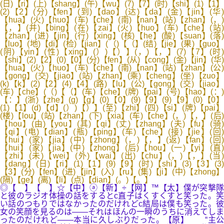
(日)【ri】(上)【shang】(午)【wu】(7)【7】(时)【shi】(1)【1】
(2)【2】(分)【fen】(到)【dao】(达)【da】(金)【jin】(华)
【hua】(火)【huo】(车)【che】(南)【nan】(站)【zhan】(，)
【，】(并)【bing】(在)【zai】(火)【huo】(车)【che】(站)
【zhan】(进)【jin】(行)【xing】(核)【he】(酸)【suan】(落)
【luo】(地)【di】(检)【jian】(（)【（】(结)【jie】(果)【guo】
(阴)【yin】(性)【xing】(）)【）】(，)【，】(7)【7】(时)
【shi】(2)【2】(0)【0】(分)【fen】(从)【cong】(金)【jin】(华)
【hua】(火)【huo】(车)【che】(南)【nan】(站)【zhan】(公)
【gong】(交)【jiao】(站)【zhan】(乘)【cheng】(坐)【zuo】
(k)【k】(2)【2】(4)【4】(路)【lu】(公)【gong】(交)【jiao】
(车)【che】(（)【（】(车)【che】(牌)【pai】(号)【hao】(：)
【：】(浙)【zhe】(g)【g】(0)【0】(9)【9】(9)【9】(0)【0】
(1)【1】(d)【d】(）)【）】(至)【zhi】(四)【si】(牌)【pai】
(楼)【lou】(站)【zhan】(下)【xia】(车)【che】(，)【，】(后)
【hou】(由)【you】(其)【qi】(丈)【zhang】(夫)【fu】(骑)
【qi】(电)【dian】(瓶)【ping】(车)【che】(接)【jie】(回)
【hui】(家)【jia】(中)【zhong】(，)【，】(返)【fan】(回)
【hui】(家)【jia】(中)【zhong】(后)【hou】(一)【yi】(直)
【zhi】(未)【wei】(外)【wai】(出)【chu】(，)【，】(当)
【dang】(日)【ri】(1)【1】(9)【9】(时)【shi】(3)【3】(3)
【3】(分)【fen】(进)【jin】(入)【ru】(集)【ji】(中)【zhong】
(隔)【ge】(离)【li】(点)【dian】(。)【。】
◎【 】【 】☆【中】ⓐ【新】÷【网】™【太】僕が突撃隊
と彼のラジオ体操の話をするとc直子はくすくすと笑った。笑
い話のつもりではなかったのだけれどc結局は僕も笑った。彼
女の笑顔を見るのは――それはほんの一瞬のうちに消えてしま
ったのだけれど――本当に久しぶりだった。【原】 “主公