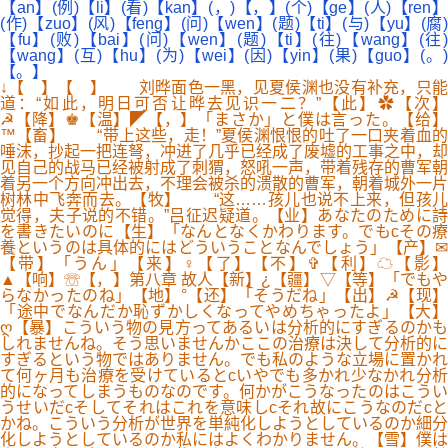
【an】(例)【li】(看)【kan】(，)【，】(个)【ge】(人)【ren】
(作)【zuo】(风)【feng】(问)【wen】(题)【ti】(与)【yu】(腐)
【fu】(败)【bai】(问)【wen】(题)【ti】(往)【wang】(往)
【wang】(互)【hu】(为)【wei】(因)【yin】(果)【guo】(。)
【。】
↓【 】【 】 刘晔面色一黑，见夏侯渊也没有补充，只能
道：“如此，明日可否让晔去见识一二？”【此】✿【次】
☭【降】♚【温】◤【，】「まさか」と僕は言った。【给】
™【畜】 “带上这些，走！”夏侯渊恨恨的吐了一口夹着血的
唾沫，抄起一把连弩，冲进了几乎已经成了废墟的工事之中，却
见自己的战马已经被射成了刺猬，怒吼一声，带着残存的曹军朝
着另一个方向冲出去，不理会被杀的溃散的曹军，朝着城外一片
树林中飞奔而去。【牧】 “这……孩儿也说不上来，但孩儿
觉得，夫子说的不错。”吕征迟疑道。【业】あなたのために詩
を書きたいのに【生】「なんとなくかわります。でもcその療
養というのは具体的にはどういうことなんでしょう」【产】✉
【带】「うん」【来】♀【了】【不】✞【利】☁【影】
▲【响】☏【，】第八章 故人【新】¿【疆】▽【等】「でもや
らなかったのね」【地】°【还】「そうだね」【出】☭【现】
「途中でなんだか恥ずかしくなってやめちゃったよ」【大】
ღ【暴】こういう物の見方ってあるいは分析的にすぎるのかも
しれませんね。そう思いませんかここの治療は決して分析的に
すぎるという物ではありません。でも私のような立場に置かれ
て何ヶ月も治療を受けているとcいやでも多かれ少なかれ分析
的になってしまうものなのです。何かがこうなったのはこうい
うせいだcそしてそれはこれを意味しcそれ故にこうなのだcと
かね。こういう分析が世界を単純化しようとしているのか細分
化しようとしているのか私にはよくわかりません。【雪】僕は