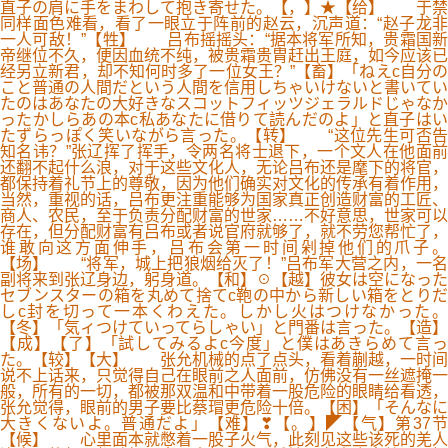
直子の肩に手をまわして抱き寄せた。【，】★【给】 于禁
同样面色难看，看了一眼立于阵前的赵云，沉声道：“赵子龙非
一人可敌！”【牲】 吕布摇摇头：“据本将军所知，贵霜国新
帝继位不久，便因血统不纯，被贵霜贵胄赶出王庭，如今应该已
经另立新君，却不知何时多了一位女王？”【畜】「ねえc自分の
こと普通の人間だという人間を信用しちゃいけないと書いてい
たのはあなたの大好きなスコットフィッツジェラルドじゃなか
ったかしらあの本c私あなたに借りて読んだのよ」と直子はい
たずらっぽく笑いながら言った。【转】 “这位先生可否告
知名讳？”张辽挥了挥手，令两名将士退下，一个文人在他面前
还翻不起什么浪，对于这些文化人，无论吕布还是麾下的将官，
都保持着礼节上的尊敬，因为他们确实对文化的传承有着作用，
当然，重视的话，吕布更注重能够为国家真正创造财富的工匠、
商人、农民，至于负责分配财富的世家……不好意思，世家可以
存在，但分配财富有吕布或者说官府就够了，就不劳您帮忙了，
谁敢向这方面伸手，吕布会第一时间剁掉他们的爪子。
【场】 “将军，城上把狼烟给灭了！”吕布军大营之内，一名
副将来到张辽身边，躬身道。【和】☉【越】彼女は空になった
セブンスターの箱を丸めて捨てc鞄の中から新しい箱をとりだ
しc封を切って一本くわえた。しかし火はつけなかった。
【冬】「気ィつけていってらしゃい」と門番は言った。【造】
【成】【了】「試してみるよc今度」と僕はあきらめて言っ
た。【较】【大】 张允机械的点了点头，看着蒯越，一时间
说不上话来，只觉得自己在眼前之人面前，仿佛没有一丝遮掩一
般，所有的一切，都被那双温和中带着一股危险的眼睛给看透，
张允觉得，眼前的男子要比蔡瑁更危险十倍。【困】「そんなに
大きくないよ。普通だよ」【难】❣【。】◤【气】第37节
【候】 心里面本就憋着一股子火气，此刻见这些该死的羌人