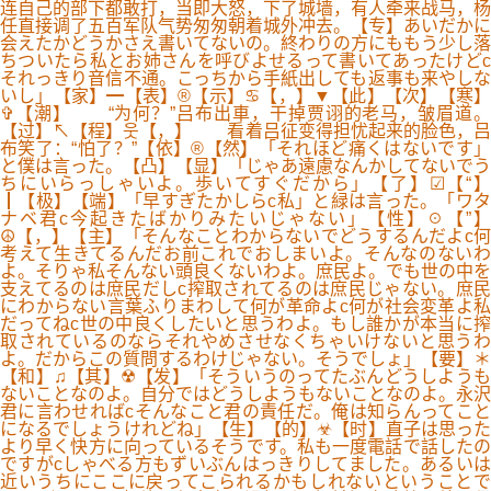
连自己的部下都敢打，当即大怒，下了城墙，有人牵来战马，杨
任直接调了五百军队气势匆匆朝着城外冲去。【专】あいだかに
会えたかどうかさえ書いてないの。終わりの方にももう少し落
ちついたら私とお姉さんを呼びよせるって書いてあったけどc
それっきり音信不通。こっちから手紙出しても返事も来やしな
いし」【家】━【表】®【示】♋【，】▼【此】【次】【寒】
✞【潮】 “为何？”吕布出車，干掉贾诩的老马，皱眉道。
【过】↖【程】웃【，】 看着吕征变得担忧起来的脸色，吕
布笑了：“怕了？”【依】®【然】「それほど痛くはないです」
と僕は言った。【凸】【显】「じゃあ遠慮なんかしてないでう
ちにいらっしゃいよ。歩いてすぐだから」【了】☑【“】
┃【极】【端】「早すぎたかしらc私」と緑は言った。「ワタ
ナベ君c今起きたばかりみたいじゃない」【性】☉【”】
☮【，】【主】「そんなことわからないでどうするんだよc何
考えて生きてるんだお前これでおしまいよ。そんなのないわ
よ。そりゃ私そんない頭良くないわよ。庶民よ。でも世の中を
支えてるのは庶民だしc搾取されてるのは庶民じゃない。庶民
にわからない言葉ふりまわして何が革命よc何が社会変革よ私
だってねc世の中良くしたいと思うわよ。もし誰かが本当に搾
取されているのならそれやめさせなくちゃいけないと思うわ
よ。だからこの質問するわけじゃない。そうでしょ」【要】＊
【和】♫【其】☢【发】「そういうのってたぶんどうしようも
ないことなのよ。自分ではどうしようもないことなのよ。永沢
君に言わせればcそんなこと君の責任だ。俺は知らんってこと
になるでしょうけれどね」【生】【的】☣【时】直子は思った
より早く快方に向っているそうです。私も一度電話で話したの
ですがcしゃべる方もずいぶんはっきりしてました。あるいは
近いうちにここに戻ってこられるかもしれないということで