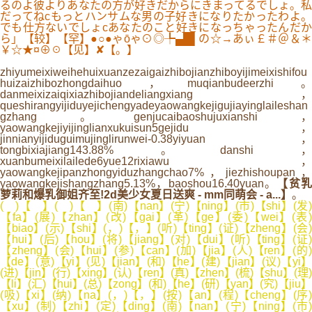
るのよ彼よりあなたの方が好きだからにきまってるでしょ。私
だってねcもっとハンサムな男の子好きになりたかったわよ。
でも仕方ないでしょcあなたのこと好きになっちゃったんだか
ら」【较】【罕】●○●ゃōゃ⊙◎╄▄█▌の☆→あぃ￡＃＠＆＊
￥☆★¤⊕☉【见】✘【。】
zhiyumeixiweihehuixuanzezaigaizhibojianzhiboyijimeixishifou
huizaizhibozhongdaihuo，muqianbudeerzhi。
danmeixizaiqixiazhibojiandeliangxiang，
queshirangyijiduyejichengyadeyaowangkejigujiayinglaileshan
gzhang。genjucaibaoshujuxianshi，
yaowangkejiyijinglianxukuisun5gejidu，
jinnianyijiduguimujinglirunwei-0.38yiyuan，
tongbixiajiang143.88%。danshi，
xuanbumeixilailede6yue12rixiawu，
yaowangkejipanzhongyiduzhangchao7%，jiezhishoupan，
yaowangkejishangzhang5.13%，baoshou16.40yuan。
【贫
萝莉和爆乳御姐齐至!2d美少女夏日送爽 - mm同萌会 - a...】
。
( )【 】( )【 】(南)【nan】(宁)【ning】(市)【shi】(发)
【fa】(展)【zhan】(改)【gai】(革)【ge】(委)【wei】(表)
【biao】(示)【shi】(，)【，】(听)【ting】(证)【zheng】(会)
【hui】(后)【hou】(将)【jiang】(对)【dui】(听)【ting】(证)
【zheng】(会)【hui】(参)【can】(加)【jia】(人)【ren】(的)
【de】(意)【yi】(见)【jian】(和)【he】(建)【jian】(议)【yi】
(进)【jin】(行)【xing】(认)【ren】(真)【zhen】(梳)【shu】(理)
【li】(汇)【hui】(总)【zong】(和)【he】(研)【yan】(究)【jiu】
(吸)【xi】(纳)【na】(，)【，】(按)【an】(程)【cheng】(序)
【xu】(制)【zhi】(定)【ding】(南)【nan】(宁)【ning】(市)