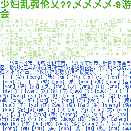
少妇乱强伦乂??乄乄乄乄-9游
会
少妇乱强伦乂??乄乄乄乄-mba中文智库 - mba智库百科,四影虎
影ww4hu32海外女星版-四影虎影ww4hu32海外免费观看...
在省级层面，福建疾控改革走在全国前列。2021年5月24日，福
建省发布了《关于进一步深化医药卫生体制改革的意见》，明确
了将依托同级卫健部门设置市、县级疾病预防控制局，福建也成
为国家疾病预防控制局成立后，率先公布省、市、县疾控局组建
总体框架的省份。2021年8月，福建省疾病预防控制局（筹）在
福州揭牌，为全国首个挂牌的省疾控局。◎dholsp-wlhsbjspl10-
马光远 ：我听到了央行印钞机轰鸣的声音
乌鲁木齐市、伊犁州伊宁市、巴州库尔勒市、吐鲁番市高昌
区、塔城地区乌苏市近日阳性感染者增加较多，个别地方疫情反
弹还相当严重，全区防控形势更趋严峻复杂。( )【 】( )
【 】(彭)【peng】(新)【xin】(林)【lin】(认)【ren】(为)
【wei】(，)【，】(郭)【guo】(某)【mou】(某)【mou】(言)
【yan】(语)【yu】(反)【fan】(映)【ying】(出)【chu】(的)
【de】(问)【wen】(题)【ti】(较)【jiao】(多)【duo】(，)【，】
(两)【liang】(人)【ren】(明)【ming】(显)【xian】(是)【shi】
(通)【tong】(奸)【jian】(行)【xing】(为)【wei】(，)【，】(属)
【shu】(于)【yu】(违)【wei】(反)【fan】(生)【sheng】(活)
【huo】(纪)【ji】(律)【lv】(的)【de】(行)【xing】(为)【wei】
(，)【，】(严)【yan】(重)【zhong】(损)【sun】(害)【hai】
(当)【dang】(地)【di】(党)【dang】(和)【he】(政)【zheng】
(府)【fu】(的)【de】(形)【xing】(象)【xiang】(。)【。】(从)
【cong】(诸)【zhu】(多)【duo】(腐)【fu】(败)【bai】(案)