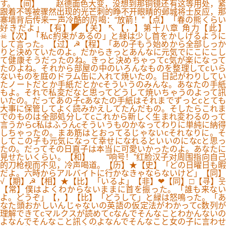
す。【间】 赵德面色大变，没想到那铜镜还有这等用处，紧
跟着不等被骤然出现的光芒刺的睁不开眼睛的邺城将士反应，那
寨墙背后传来一声冷酷的厉喝：“放箭！”【点】「春の熊くらい
好きだよ」【有】◤【关】↖【，】第十八章 角力【此】
☠【次】「私c約束があるの」と緑は少し首をかしげるように
して言った。【过】☭【程】「あの子もう始めから全部しっか
りと決めていたのよ。だからきっとあんなに元気でにこにこし
て健康そうだったのね。きっと決めちゃってc気が楽になって
たのよね。それから部屋の中のいろんなものを整理してcいら
ないものを庭のドラム缶に入れて焼いたの。日記がわりしてい
たノートだとか手紙だとかcそういうのみんな。あなたの手紙
もよ。それで私変だなと思ってどうして焼いちゃうのよって訊
いたの。だってあの子cあなたの手紙はそれまでずっとcとても
大事に保管してよく読みかえしてたんだもの。そしたらこれま
でのものは全部処分してcこれから新しく生まれ変わるのって
言うからc私はふうんcそういうものかなってわりに単純に納得
しちゃったの。まあ筋はとおってるじゃないcそれなりに。そ
してこの子も元気になって幸せになれるといいのになcと思っ
たの。だってその日直子は本当に可愛いかったのよ。あなたに
見せたいくらい。【和】 “响号！”红脸汉子对周围指向自己
的刀枪视而不见，冷声喝道。【历】★【史】「どの日曜日も暇
だよ。六時からアルバイトに行かなきゃならないけど」【同】
√【期】☭【相】★【比】「いるよ」【非】❤【同】□【寻】웃
【常】僕はよくわからないままに首を振った。「誰も来ない
よ。どうぞ」【，】【比】「どうして」と緑は怒鳴った。「あ
なた頭おかしいんじゃないの英語の仮定法がわかってc数列が
理解できてcマルクスが読めてcなんでそんなことわかんないの
よなんでそんなこと訊くのよなんでそんなこと女の子に言わせ