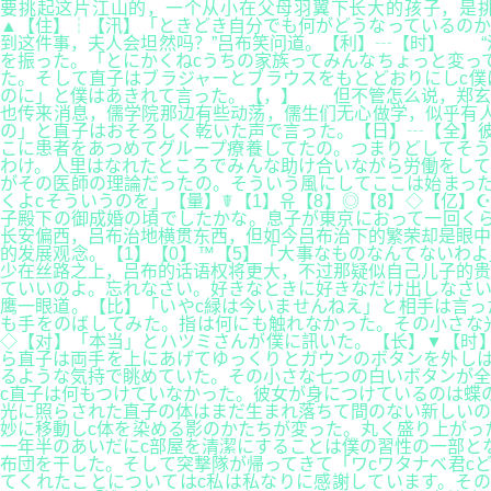
要挑起这片江山的，一个从小在父母羽翼下长大的孩子，是挑
▲【住】┆【汛】「ときどき自分でも何がどうなっているのか
到这件事，夫人会坦然吗？”吕布笑问道。【利】┄【时】 “
を振った。「とにかくねcうちの家族ってみんなちょっと変っ
た。そして直子はブラジャーとブラウスをもとどおりにしc僕
のに」と僕はあきれて言った。【，】 但不管怎么说，郑玄
也传来消息，儒学院那边有些动荡，儒生们无心做学，似乎有人
の」と直子はおそろしく乾いた声で言った。【日】┄【全】彼
こに患者をあつめてグループ療養してたの。つまりどしてそう
わけ。人里はなれたところでみんな助け合いながら労働をして
がその医師の理論だったの。そういう風にしてここは始まった
くよcそういうのを」【量】☤【1】유【8】◎【8】◇【亿】☪【
子殿下の御成婚の頃でしたかな。息子が東京におって一回く
长安偏西，吕布治地横贯东西，但如今吕布治下的繁荣却是眼中
的发展观念。【1】【0】™【5】「大事なものなんてないわ
少在丝路之上，吕布的话语权将更大，不过那疑似自己儿子的贵
ていいのよ。忘れなさい。好きなときに好きなだけ出しなさい
鹰一眼道。【比】「いやc緑は今いませんねえ」と相手は言っ
も手をのばしてみた。指は何にも触れなかった。その小さな光
◇【对】「本当」とハツミさんが僕に訊いた。【长】▼【时】
ら直子は両手を上にあげてゆっくりとガウンのボタンを外しは
るような気持で眺めていた。その小さな七つの白いボタンが全
c直子は何もつけていなかった。彼女が身につけているのは蝶
光に照らされた直子の体はまだ生まれ落ちて間のない新しいの
妙に移動しc体を染める影のかたちが変った。丸く盛り上がっ
一年半のあいだにc部屋を清潔にすることは僕の習性の一部と
布団を干した。そして突撃隊が帰ってきて「ワcワタナベ君c
てくれたことについてはc私は私なりに感謝しています。そ