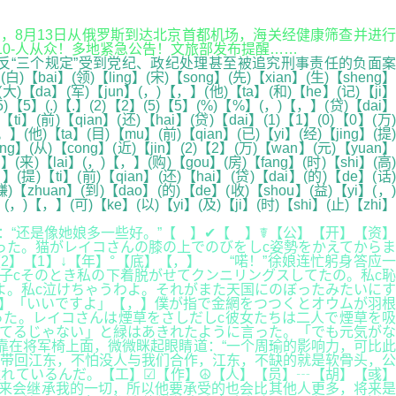
中国籍，8月13日从俄罗斯到达北京首都机场，海关经健康筛查并进行
pl10-人从众！多地紧急公告！文旅部发布提醒……
“三个规定”受到党纪、政纪处理甚至被追究刑事责任的负面案
】(领)【ling】(宋)【song】(先)【xian】(生)【sheng】
i】(大)【da】(军)【jun】(，)【，】(他)【ta】(和)【he】(记)【ji】
(5)【5】(.)【.】(2)【2】(5)【5】(%)【%】(，)【，】(贷)【dai】
ti】(前)【qian】(还)【hai】(贷)【dai】(1)【1】(0)【0】(万)
】(他)【ta】(目)【mu】(前)【qian】(已)【yi】(经)【jing】(提)
ng】(从)【cong】(近)【jin】(2)【2】(万)【wan】(元)【yuan】
n】(来)【lai】(，)【，】(购)【gou】(房)【fang】(时)【shi】(高)
，】(提)【ti】(前)【qian】(还)【hai】(贷)【dai】(的)【de】(话)
赚)【zhuan】(到)【dao】(的)【de】(收)【shou】(益)【yi】(，)
”】(，)【，】(可)【ke】(以)【yi】(及)【ji】(时)【shi】(止)【zhi】
“还是像她娘多一些好。”【 】✔【 】☤【公】【开】【资】
った。猫がレイコさんの膝の上でのびをしc姿勢をかえてからま
】【1】↓【年】°【底】【，】 “喏！”徐娘连忙躬身答应一
子cそのとき私の下着脱がせてクンニリングスしてたの。私c恥
よ。私c泣けちゃうわよ。それがまた天国にのぼったみたいにす
库】「いいですよ」【，】僕が指で金網をつつくとオウムが羽根
った。レイコさんは煙草をさしだしc彼女たちは二人で煙草を吸
ってるじゃない」と緑はあきれたように言った。「でも元気がな
靠在将军椅上面，微微眯起眼睛道：“一个周瑜的影响力，可比此
带回江东，不怕没人与我们合作，江东，不缺的就是软骨头，公
離れているんだ。【工】☑【作】☮【人】【员】┄【胡】【彧】
孩子，将来会继承我的一切，所以他要承受的也会比其他人更多，将来是