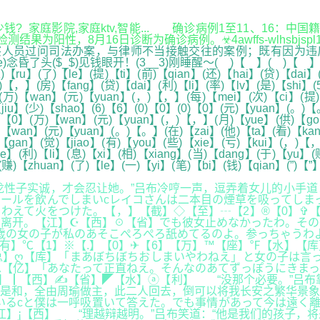
钱?_家庭影院,家庭ktv,智能... 确诊病例1至11、16：
果为阳性，8月16日诊断为确诊病例。☣4awffs-wlhsbjs
员过问司法办案，与律师不当接触交往的案例；既有因为违反
$_$)见钱眼开！(3__3)刚睡醒～( )【 】( )【 】(白)【bai
(入)【ru】(了)【le】(提)【ti】(前)【qian】(还)【hai】(贷)【da
)【，】(房)【fang】(贷)【dai】(利)【li】(率)【lv】(是)【shi】
(万)【wan】(元)【yuan】(，)【，】(每)【mei】(次)【ci】(提)【
u】(少)【shao】(6)【6】(0)【0】(0)【0】(元)【yuan】(。)【。
(0)【0】(万)【wan】(元)【yuan】(，)【，】(月)【yue】(供)【go
(万)【wan】(元)【yuan】(。)【。】(在)【zai】(他)【ta】(看)【ka
)【gan】(觉)【jiao】(有)【you】(些)【xie】(亏)【kui】(，)【
e】(利)【li】(息)【xi】(相)【xiang】(当)【dang】(于)【yu】(
(赚)【zhuan】(了)【le】(一)【yi】(笔)【bi】(钱)【qian】(”)【
子实诚，才会忍让她。”吕布冷哼一声，逗弄着女儿的小手道：
ールを飲んでしまいcレイコさんは二本目の煙草を吸ってしま
えて火をつけた。【，】【截】◇【至】┄【2】®【0】✞【2
离开。【江】☪【西】☉【省】でも彼女止めなかったわ。その
歳の女の子が私のあそこぺろぺろ舐めてるのよ。参っちゃうわ
有】℃【1】※【.】【0】✈【6】【万】™【座】℉【水】【
总】ღ【库】「まあぼちぼちおしまいやわねえ」と女の子は言
】△【亿】「あなたって正直ねえ。そんなのあてずっぽうにきま
】┃【西】✍【省】◤【水】ⓐ【利】 “没那个必要。”吕布
是和，全由周瑜做主，此二人回去，倒可以将我长安之繁华景象
いるcと僕は一呼吸置いて答えた。でも事情があって今は遠く
✪【，】【江】¡【西】 “理越辩越明。”吕布笑道：“他是我们的