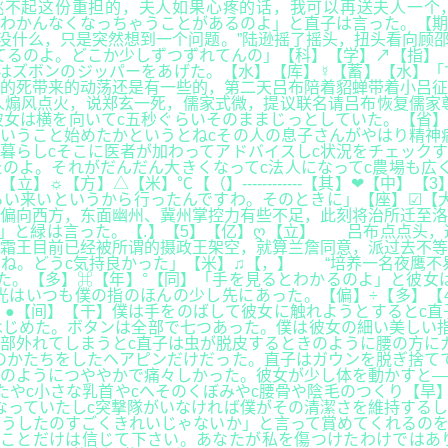
不起这份重担的，夫人如果心疼的话，我可以再送夫人一个，
わかんなくなっちゃうことがあるのよ」と直子は言った。【期
没什么，只是突然想到一个问题。”陆逊摇了摇头，扭头看向顾
てるのよ。どこか少しずつずれてんの」【科】【学】↗【指】
はズボンのジッパーをあげた。【水】【库】☿【蓄】【水】「
的死带来的动荡还是有一些的，第二天吕布陪着貂蝉带着小吕征
煽风点火，说郑玄一死，儒家式微，提议联名请吕布恢复儒家尊
女は横を向いてc五秒ぐらいそのままじっとしていた。【省】
いうこと始めたかというとねcその人の息子さんがやはり精神
暮らしcそこに医者が加わってアドバイスしc状況をチェック
のよ。それがだんだん大きくなってc法人になってc農場も広
立】☼【方】△【米】℃【（】------------【其】❤【中
らい来いというから行ったんですわ。そのときに」【座】☑【
偏向西方，东面幽州、冀州掌控力有些不足，此刻将治所迁至洛
よ」と緑は言った。【.】【5】【亿】ღ【立】 吕布点点头
霜王目前已经被所谓的摄政王架空，就算兰詹同意，派过去不等
ね。どうc気持良かった」【米】♫【，】 “培养一名夜鹰不
た。【多】⌘【年】°【同】「手を見るとわかるのよ」と彼女
はいつも僕の指のほんの少し先にあった。【偏】÷【多】【4
●【间】【干】僕は手をのばして彼女に触れようとするとc直
じめた。ボタンは全部で七つあった。僕は彼女の細い美しい指
部外れてしまうとc直子は虫が脱皮するときのように腰の方に
のかたちをしたヘアピンだけだった。直子はガウンを脱ぎ捨て
のようにつややかで痛々しかった。彼女が少し体を動かすと―
たやc小さな乳首やcへそのくぼみやc腰骨や陰毛のつくり【旱
なっていたしc突撃隊がいなければ僕がその清潔さを維持するし
どうしたのすごくきれいじゃないか」と言って賞めてくれるの
のことだけは信じて下さい。あなたが私を傷つけたわけではあ