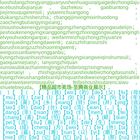
luoshidangzhongyangguanyushenhuaguoqigaigedezhongdaju
ecebushubujianjue，dazhekou、gaobiantong，
jiejimouqugerensili；yutarenchuangong，
duikangzuzhishenzha；changqijinxingmixinhuodong，
zaochengbuliangyingxiang；
shoushoukenengyingxianggongzhengzhixinggongwudelijin；
jieshoukenengyingxianggongzhengzhixinggongwudeyanqingh
elvyouhuodonganpai；weifanminzhujizhongzhiyuanze，
gerenjuedingzhongdawenti；zaizuzhihanxunshi，
burushixiangzuzhishuomingwenti；
weiguixuanbarenyongganbu；
liyongzhiquanhuozhiwushangdeyingxiangweiqinshumouli；
gaoquansejiaoyi；lanyongzhiquan、
xunsiwubikaizhanminglingjinzhiderongzixingmaoyi、
xujiamaoyi，zhishiguojialiyizaoshoutebiezhongdasunshi；
liyongzhiwushangdebianlijizhiquanhediweixingchengdebianliti
aojianweitarenmouquliyi，feifashoushoutarencaiwu，
shuetebiejuda。
【精品超市卖场-至腾商业展示】
。
( )【 】( )【 】(我)【wo】(的)【de】(父)【fu】(母)
【mu】(在)【zai】(1)【1】(9)【9】(4)【4】(9)【9】(年)
【nian】(离)【li】(乡)【xiang】(背)【bei】(井)【jing】(逃)
【tao】(到)【dao】(台)【tai】(湾)【wan】(，)【，】(当)
【dang】(年)【nian】(他)【ta】(们)【men】(非)【fei】(常)
【chang】(害)【hai】(怕)【pa】(，)【，】(颠)【dian】(沛)
【pei】(流)【liu】(离)【li】(的)【de】(生)【sheng】(活)
【huo】(成)【cheng】(为)【wei】(了)【le】(他)【ta】(们)
【men】(最)【zui】(难)【nan】(以)【yi】(磨)【mo】(灭)
【mie】(的)【de】(记)【ji】(忆)【yi】(。)【。】(那)【na】(时)