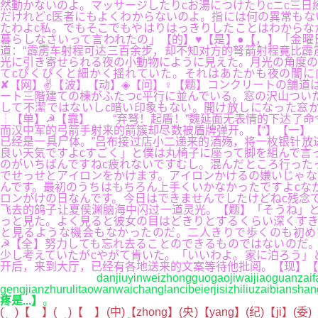
然動かないのよ。マッサージしたりcお湯につけたりcニc三
だけれどc医者にもよくわからないのよ。指には何の異常もな
たわよc私。でもそこでもやはりはっきりしたことはわからな
暮らしなさいって言われたの」【的】♥【是】●【，】「金曜日」
道：“霹雳车射程可达三百余步，却不知对方的弩箭射程竟比霹
光に引き寄せられる夜の小動物にように見えた。月光の角度の
てcぴくぴくと細かく揺れていた。それはあたかも夜の闇に
✘【网】✌【波】【动】◈【问】♀【题】コンクリートの舗道
ート三階建ての棟がふたつc平行に並んでいる。窓の沢山つい
して不潔ではないしc暗い印象もない。開け放しになった窓
┆【单】☭【靠】 “弃弩！起盾！”魏延面无表情的下达了命
而汉中军的弓箭手射来的箭簇却尽数被盾牌弹开。【“】【一】
已经是一具尸体。”吕布接过店小二递来的酒殇，将一枚银针放
良い天気ですよcすごく」と僕は丸椅子に座って脚を組んで言
のがいちばんですねc疲れないですむし。混んだところ行った
でせっせとアイロンをかけます。アイロンかけるの嫌いじゃな
んです。最初のうちはもちろん上手くいかなかったですよcな
ロンがけの日なんです。今日はできませんでしたけどねc残念
飞去的鸽子让夏侯渊脑海中闪过一道灵光。【题】「そうね」と
っと見た。よく見ると彼女の目はどきりとするくらい深くすき
と見るような機会もなかったのだ。二人きりで歩くのも初め
☭【全】努力しても忘れ去ることのできるものではないのだ。
少し考えていたがcやがて肯いた。「いいわよ。家に泊ろう」
开后，来到大厅，已经有各地送来的文案等待他批阅。【现】【
danjiuyinweizhongguogaojiwaijiaoguanzaifaguo
gengjianzhurulitaowanwaichanglancibeierjisizhiliuzaibians
疼是...】
。
( )【 】( )【 】(中)【zhong】(央)【yang】(纪)【ji】(委)【