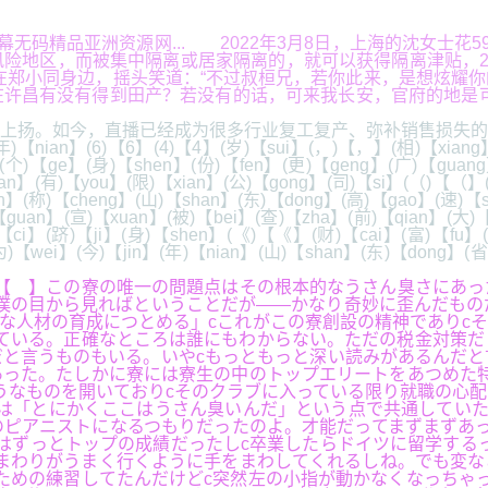
字幕无码精品亚洲资源网... 2022年3月8日，上海的沈女士
险地区，而被集中隔离或居家隔离的，就可以获得隔离津贴，20
在郑小同身边，摇头笑道：“不过叔桓兄，若你此来，是想炫耀
没有得到田产？若没有的话，可来我长安，官府的地是可以租借的，不过
扬。如今，直播已经成为很多行业复工复产、弥补销售损失的
)【nian】(6)【6】(4)【4】(岁)【sui】(，)【，】(相)【xiang】
(个)【ge】(身)【shen】(份)【fen】(更)【geng】(广)【guan
an】(有)【you】(限)【xian】(公)【gong】(司)【si】(（)【（】(
an】(称)【cheng】(山)【shan】(东)【dong】(高)【gao】(速)【
【guan】(宣)【xuan】(被)【bei】(查)【zha】(前)【qian】(大
)【ci】(跻)【ji】(身)【shen】(《)【《】(财)【cai】(富)【fu】
【wei】(今)【jin】(年)【nian】(山)【shan】(东)【dong】(省)
【 】この寮の唯一の問題点はその根本的なうさん臭さにあっ
僕の目から見ればということだが――かなり奇妙に歪んだもの
な人材の育成につとめる」cこれがこの寮創設の精神でありc
ている。正確なところは誰にもわからない。ただの税金対策だ
と言うものもいる。いやcもっともっと深い読みがあるんだと
った。たしかに寮には寮生の中のトップエリートをあつめた特
うなものを開いておりcそのクラブに入っている限り就職の心
は「とにかくここはうさん臭いんだ」という点で共通していた
のピアニストになるつもりだったのよ。才能だってまずまずあ
はずっとトップの成績だったしc卒業したらドイツに留学する
まわりがうまく行くように手をまわしてくれるしね。でも変な
ための練習してたんだけどc突然左の小指が動かなくなっちゃ