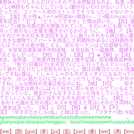
日練習休んだりしたんだけどcそれでも全然駄目なのよ。私真っ
いしc神経もちゃんとしているしc動かないわけがないってい
かったの。コンクール前のストレスでそうなったじゃないかっ
【发】龙※吻▲∧∞∧ж阿梁θo○朋友o○←①≯烟火≠≤c&c
雳车还远？”【厂】「どうしてですか」と僕は訊いた。【的】
せいでc彼女の唇の影が誇張されていた。そのいかにも傷つき
向って音のない言葉を囁きかけるかのように。【确】↗【有
はそのけやきの巨木を迂回するように曲りcそれから再び長い
た大きな建物でcアパートを改造した刑務所かあるいは刑務所
からはラジオの音が聴こえる。窓のカーテンはどの部屋も同じ
令，长安军迅速丢掉手中的连弩，从背后拆下一面盾牌，盾牌不
「おとなしかった」【劳】【永】↓【逸】【”】◈【解】ღ【决
进去，淡然道，三绝或许放在战场上微不足道，但如果是这种街
った。「秋でc日曜日でcお天気でcどこに行っても人でいっば
って疲れるだけだしc空気もわるいし。僕は日曜日だいたい洗濯
いですねc僕は。くしゃくしゃのものがまっすぐになるのってc
かなか。ほらc筋だらけになっちゃったりしてね。でも一か月
ですねcこんな絶好の洗濯日和なのにね。【纳】【问】 似乎
言って彼女は肯きcしばらく何かに思いをめぐらせているよう
とおっていた。彼女がそんなすきとおった目をしていることに
てだしcこんなに長く話をするのも初めてだった。【和】♀【
あの十七歳の五月の夜にキズキを捉えた死はcそのとき同時に
と彼女は言った。【有】♫【问】【题】♛【并】웃【不】 “
实】「早すぎたかしらc私」と緑は言った。「ワタナベ君c今
moudianshitaiyurenbianlunshishuolexieshenme，j
hangtianyoujiacubianpaizhongguo，daozhiwaijiepoweihuaiyiyid
wei】(国)【guo】(家)【jia】(监)【jian】(委)【wei】(通)【to