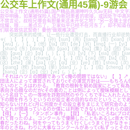
公交车上作文(通用45篇)-9游会
公交车上作文(通用45篇),国产精品高潮呻吟久久av无码_中文
款中明确，如果被保险人成为新冠患者的密接，或因处于中高风
不禁言论，叔桓兄哪会有胆量来这未开化之地？”另一名儒士坐
炫耀，哦……差点忘了，卫家似乎已经不在河东了，却不知道在许昌有
们联名致信武契奇！要他“做艰难决定”
突如其来的疫情，让一些行业遭受打击，而直播行业却逆势上
☣( )【 】( )【 】(孙)【sun】(亮)【liang】(现)【xian】(年
【wu】(，)【，】(他)【ta】(的)【de】(另)【ling】(一)【yi】
【shan】(东)【dong】(高)【gao】(速)【su】(集)【ji】(团)【tu
(国)【guo】(企)【qi】(，)【，】(以)【yi】(下)【xia】(简)【ji
(事)【shi】(长)【chang】(。)【。】(在)【zai】(他)【ta】(官)
(这)【zhe】(家)【jia】(企)【qi】(业)【ye】(首)【shou】(次
【qiang】(榜)【bang】(单)【dan】(，)【，】(成)【cheng】(为)
【bang】(企)【qi】(业)【ye】(。)【。】
「それはハツミの問題であってc俺の問題ではない」【 】↗
団法人によって運営されておりcその運営方針は――もちろん
たいのところはわかる。「教育の根幹を窮め国家にとって有為
表向きの顔なのだがcその裏のことは例によって曖昧模糊とし
いう名目でこの一等地を詐欺同然のやりくちで手に入れたんだ
下の閥を作ろうというのが設立者の目的なのだということであ
知らないけれどc月に何度かその設立者をまじえて研究会のよ
てどれが間違っているのか僕には判断できないがcそれらの説
【得】♪【一】「タンポン事件」【提】「私若いころねcプロ
れて育ったのよ。コンクールで優勝したこともあるしc音大で
春だったわね。何をやってもうまく行くしcうまく行かなきゃ
年のときね。わりに大事なコンクールがあってc私ずっとその