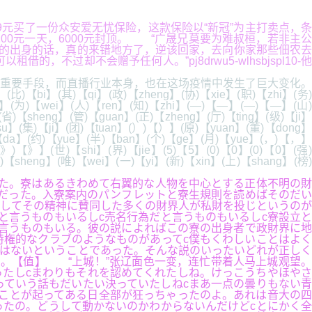
花59元买了一份众安爱无忧保险，这款保险以“新冠”为主打卖点，条
0元一天，6000元封顶。 “广晟兄莫要为难叔桓，若非主公
你的出身的话，真的来错地方了，逆该回家，去向你家那些佃农去
却不会赠予任何人。”pj8drwu5-wlhsbjspl10-他
重要手段，而直播行业本身，也在这场疫情中发生了巨大变化。
(比)【bi】(其)【qi】(政)【zheng】(协)【xie】(职)【zhi】(务)
g】(为)【wei】(人)【ren】(知)【zhi】(—)【—】(—)【—】(山)
省)【sheng】(管)【guan】(正)【zheng】(厅)【ting】(级)【ji】
su】(集)【ji】(团)【tuan】(）)【）】(原)【yuan】(董)【dong】
)【da】(约)【yue】(半)【ban】(个)【ge】(月)【yue】(，)【，】
(》)【》】(世)【shi】(界)【jie】(5)【5】(0)【0】(0)【0】(强
【sheng】(唯)【wei】(一)【yi】(新)【xin】(上)【shang】(榜)
た。寮はあるきわめて右翼的な人物を中心とする正体不明の財
だった。入寮案内のパンフレットと寮生規則を読めばそのだい
そしてその精神に賛同した多くの財界人が私財を投じというのが
と言うものもいるしc売名行為だと言うものもいるしc寮設立と
言うものもいる。彼の説によればこの寮の出身者で政財界に地
権的なクラブのようなものがあってc僕もくわしいことはよく
配はないということであった。そんな説のいったいどれが正しく
。【值】 “上城！”张辽面色一变，连忙带着人马上城观望。
ったしcまわりもそれを認めてくれたしね。けっこうちやほやさ
っていう話もだいたい決っていたしねcまあ一点の曇りもない青
ことが起ってある日全部が狂っちゃったのよ。あれは音大の四
ったの。どうして動かないのかわからないんだけどcとにかく全