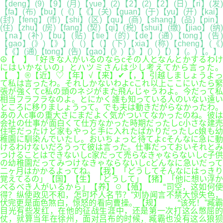
【deng】(9)【9】(月)【yue】(2)【2】(2)【2】(日)【ri】(发)
【fa】(布)【bu】(《)【《】(关)【guan】(于)【yu】(开)【kai】
(封)【feng】(市)【shi】(区)【qu】(商)【shang】(品)【pin】
(住)【zhu】(房)【fang】(契)【qi】(税)【shui】(缴)【jiao】(纳)
【na】(补)【bu】(贴)【tie】(的)【de】(通)【tong】(告)
【gao】(》)【》】(（)【（】(下)【xia】(称)【cheng】(《)
【《】(通)【tong】(告)【gao】(》)【》】(）)【）】(。)【。】
☮【 】「好きな人がいるのならcその人となんとかするわけ
にはいかないの」とハツミさんは少し考えてから言った。
【 】®【近】♡【年】√【来】✔【，】引越しましょうよっ
て私は言ったわ。それしかないわよcこれ以上ここにいたら緊
張が強くてc私の頭のネジがまた飛んじゃうわよ。今だって私
相当フラフラなのよ。とにかく誰も知っている人のいない遠い
ところに移りましょうって。でも夫は動きだがらなかったわ。
あの人c事の重大さにまだよく気がついてなかったのね。彼は
会社の仕事が面白くて仕方なかった時期だったしc小さな建売
住宅だったけど家もやっと手に入れたばかりだったしc娘も幼
稚園に馴染んでいたし。おいちょっと待てよcそんなに急に動
けるわけないだろうって彼は言った。仕事だっておいそれとみ
つけることはできないしc家だって売らなきゃならないしc子供
の幼稚園だってみつけなきゃならないしcどんなに急いだって
二ヶ月はかかるよってね。【我】「どうしてそんなにはっきり
覚えてるの」【国】【生】「どうして」【猪】「他に想い浮か
べるべき人がいるから」【养】☉【殖】 “司空，这如何使
得？纵使政见不和，怎可坏人名节？”刘协闻言不禁大惊失色，
伏完更是面色煞白，惊怒的看向曹操。【规】 “该死！”臧霸
目光有些发红，在他的征战生涯中，还是第一次打这么憋屈的
仗，就算当年在徐州，面对吕布的时候，臧霸也没有这么狼狈