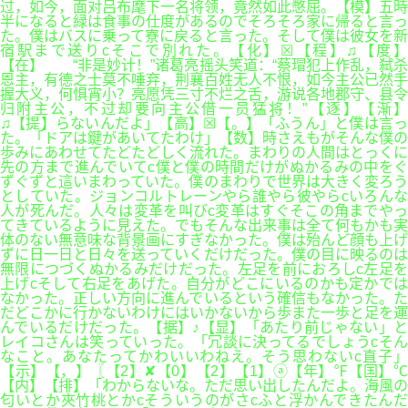
过，如今，面对吕布麾下一名将领，竟然如此憋屈。【模】五時
半になると緑は食事の仕度があるのでそろそろ家に帰ると言っ
た。僕はバスに乗って寮に戻ると言った。そして僕は彼女を新
宿駅まで送りcそこで別れた。【化】☒【程】♫【度】
【在】 “非是妙计！”诸葛亮摇头笑道：“蔡瑁犯上作乱，弑杀
恩主，有德之士莫不唾弃，荆襄百姓无人不恨，如今主公已然手
握大义，何惧宵小？亮愿凭三寸不烂之舌，游说各地郡守、县令
归附主公，不过却要向主公借一员猛将！”【逐】【渐】
♫【提】らないんだよ」【高】☒【。】「ふうん」と僕は言っ
た。「ドアは鍵があいてたわけ」【数】時さえもがそんな僕の
歩みにあわせてたどたどしく流れた。まわりの人間はとっくに
先の方まで進んでいてc僕と僕の時間だけがぬかるみの中をぐ
ずぐずと這いまわっていた。僕のまわりで世界は大きく変ろう
としていた。ジョンコルトレーンやら誰やら彼やらcいろんな
人が死んだ。人々は変革を叫びc変革はすぐそこの角までやっ
てきているように見えた。でもそんな出来事は全て何もかも実
体のない無意味な背景画にすぎなかった。僕は殆んど顔も上げ
ずに日一日と日々を送っていくだけだった。僕の目に映るのは
無限につづくぬかるみだけだった。左足を前におろしc左足を
上げcそして右足をあげた。自分がどこにいるのかも定かでは
なかった。正しい方向に進んでいるという確信もなかった。た
だどこかに行かないわけにはいかないから歩また一歩と足を運
んでいるだけだった。【据】♪【显】「あたり前じゃない」と
レイコさんは笑っていった。「冗談に決ってるでしょうcそん
なこと。あなたってかわいいわねえ。そう思わないc直子」
【示】【，】〖【2】✘【0】【2】【1】ⓐ【年】℉【国】℃
【内】【排】「わからないな。ただ思い出したんだよ。海風の
匂いとか夾竹桃とかcそういうのがさcふと浮かんできたんだ