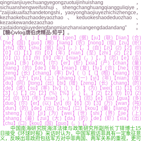
qingnianjiuyechuangyegongzuotuijinhuishang，
sichuanshengweifushuji、shengchanghuangqiangguliqiye，
“zaijiakuaifazhandetongshi，yaoyonghaojiuyezhichizhengce，
kezhaokebuzhaodeyaozhao、keduokeshaodeduozhao、
kezaokewandezaozhao，
zaidaidongjiuyedengfangmianzhanxiangengdadandang”。
【糖心vlog唐伯虎精品-知乎】
。
( )【 】( )【 】(根)【gen】(据)【ju】(联)【lian】(合)
【he】(国)【guo】(粮)【liang】(农)【nong】(组)【zu】(织)
【zhi】(数)【shu】(据)【ju】(，)【，】(自)【zi】(2)【2】(0)
【0】(1)【1】(0)【0】(年)【nian】(至)【zhi】(2)【2】(0)
【0】(1)【1】(9)【9】(年)【nian】(，)【，】(厄)【e】(瓜)
【gua】(多)【duo】(尔)【er】(虾)【xia】(产)【chan】(量)
【liang】(的)【de】(年)【nian】(复)【fu】(合)【he】(增)
【zeng】(长)【chang】(率)【lv】(（)【（】(相)【xiang】(较)
【jiao】(于)【yu】(上)【shang】(一)【yi】(年)【nian】(度)
【du】(同)【tong】(比)【bi】(增)【zeng】(长)【chang】(的)
【de】(速)【su】(率)【lv】(）)【）】(为)【wei】(1)【1】(3)
【3】(.)【.】(2)【2】(%)【%】(。)【。】(2)【2】(0)【0】(2)
【2】(0)【0】(年)【nian】(，)【，】(厄)【e】(瓜)【gua】(多)
【duo】(尔)【er】(以)【yi】(6)【6】(3)【3】(万)【wan】(吨)
【dun】(的)【de】(出)【chu】(口)【kou】(量)【liang】(升)
【sheng】(级)【ji】(为)【wei】(世)【shi】(界)【jie】(上)
【shang】(最)【zui】(大)【da】(的)【de】(虾)【xia】(出)
【chu】(口)【kou】(国)【guo】(。)【。】
中国南海研究院海洋法律与政策研究所副所长丁铎博士15
日接受《环球时报》采访时认为，中国军舰访菲具有一定象征意
义，反映出菲政府包括军方对中菲两国、两军关系的重视，更可