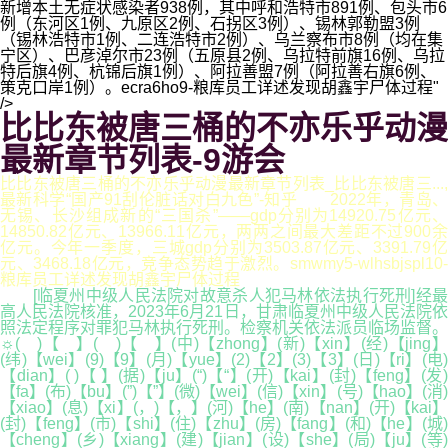
新增本土无症状感染者938例，其中呼和浩特市891例、包头市6
例（东河区1例、九原区2例、石拐区3例）、锡林郭勒盟3例
（锡林浩特市1例、二连浩特市2例）、乌兰察布市8例（均在集
宁区）、巴彦淖尔市23例（五原县2例、乌拉特前旗16例、乌拉
特后旗4例、杭锦后旗1例）、阿拉善盟7例（阿拉善右旗6例、
策克口岸1例）。ecra6ho9-粮库员工详述发现胡鑫宇尸体过程"
/>
比比东被唐三桶的不亦乐乎动漫
最新章节列表-9游会
比比东被唐三桶的不亦乐乎动漫最新章节列表_比比东被唐三...,
最新科学“国产91刮伦脏话对白九色”-知乎 2022年，青岛、
无锡、长沙组成新的“三国杀”——gdp分别为14920.75亿元、
14850.82亿元、13966.11亿元，两两之间最大差距不过900余
亿元。今年一季度，三城gdp分别为3503.87亿元、3391.79亿
元、3468.18亿元，竞争态势趋于激烈。smwmy5-wlhsbjspl10-
粮库员工详述发现胡鑫宇尸体过程
[临夏州中级人民法院对故意杀人犯马林依法执行死刑]经最
高人民法院核准，2023年6月21日，甘肃临夏州中级人民法院依
照法定程序对罪犯马林执行死刑。检察机关依法派员临场监督。
☼( )【 】( )【 】(中)【zhong】(新)【xin】(经)【jing】
(纬)【wei】(9)【9】(月)【yue】(2)【2】(3)【3】(日)【ri】(电)
【dian】( )【 】(据)【ju】(“)【“】(开)【kai】(封)【feng】(发)
【fa】(布)【bu】(”)【”】(微)【wei】(信)【xin】(号)【hao】(消)
【xiao】(息)【xi】(，)【，】(河)【he】(南)【nan】(开)【kai】
(封)【feng】(市)【shi】(住)【zhu】(房)【fang】(和)【he】(城)
【cheng】(乡)【xiang】(建)【jian】(设)【she】(局)【ju】(等)