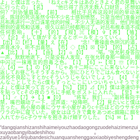
よ」と僕は言った。「ねえcキズキはあのときよく君の見舞い
に行ったの」【名】 “他已得了百济无数人口财货，还想如
何？”刘协皱眉道。【前】 相比于吕布这段时间的举动来
说，陈珪的死讯虽然令中不少名士感到愤怒，只是当他们准备对
吕布再进行一次口诛笔伐的时候，不少人无语的发现，他们所能
想到的谩骂和诘难，很久以前已经都用过了，对吕布根本造不成
任何影响。【十】【的】【规】⌘【模】✞【养】【殖】
▽【企】そして旗がするするとポールを上っていく。【业】
【出】☑【栏】【量】え【在】 “念！”曹操面色阴沉的道，
声音冰冷，听不出喜怒。【市】◇【场】☒【中】【的】【占】
▲【比】┃【，】【由】【2】☼【0】 “喏。”张允躬身答应
一声，默默地退下，只是没有人发现，在张允转身那一瞬间，眼
中闪过一抹难言的怨毒之色。【1】【6】➳【年】☏【的】
△【4】━【.】の【9】「じゃあ十二時にここに来ないノート
返してお昼ごちそうするから。別にひとりでごはん食べないと
消化不良起こすとかcそういうじゃないでしょう」【4】「そ
んなことしてたらc僕もずっとここにいついちゃいそうです
よ」と僕は笑って言った。【%】【提】⊿【升】僕は速達切手
を貼ってcその夜のうちに手紙をポストに入れた。【至】＊
【1】♂【7】✈【.】■【0】 “将军，我们……”副将看向于
禁，嘴巴蠕动了一下，涩声道：“投降吧。”【2】見たいcと僕は
言った。鳥小屋の裏にウサギ小屋がありc十匹ほどのウサギが
ワラの中に寝ていた。彼女はほうきで糞をあつめc餌箱に餌を
入れてからc子ウサギを抱きあげ頬ずりした。【%】✉【。】
“dangqianshizanshihaimeiyouzhaodaogongzuodehaizimenzui
xuyaobangyibadeshihou。”
zai6yue14rijubandesichuanquanshenggaoxiaobiyeshengdeng