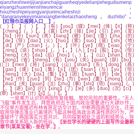
qianzheshiweijijianjianchajiguanheqiyedelianjieheguibumenp
eiyangzhuanmenshiwurencai，
houzheshipeiyangyanjiurencaiheshizi，
“dangranyekeyimianxiangbenkelaizhaosheng，duzhibo”。
【红领巾瓜报网入口__】
。
( )【 】( )【 】(有)【you】(媒)【mei】(体)【ti】(称)
【cheng】(，)【，】(直)【zhi】(接)【jie】(引)【yin】(发)
【fa】(孙)【sun】(亮)【liang】(被)【bei】(查)【zha】(的)
【de】(导)【dao】(火)【huo】(索)【suo】(是)【shi】(地)
【di】(产)【chan】(。)【。】(叶)【ye】(晓)【xiao】(宁)
【ning】(说)【shuo】(，)【，】(入)【ru】(股)【gu】(恒)
【heng】(大)【da】(后)【hou】(，)【，】(山)【shan】(东)
【dong】(省)【sheng】(有)【you】(关)【guan】(部)【bu】
(门)【men】(将)【jiang】(山)【shan】(东)【dong】(高)
【gao】(速)【su】(集)【ji】(团)【tuan】(与)【yu】(恒)
【heng】(大)【da】(集)【ji】(团)【tuan】(的)【de】(合)
【he】(作)【zuo】(列)【lie】(为)【wei】(重)【zhong】(点)
【dian】(关)【guan】(注)【zhu】(事)【shi】(项)【xiang】(，)
【，】(进)【jin】(行)【xing】(了)【le】(多)【duo】(次)【ci】
(审)【shen】(计)【ji】(。)【。】
一是美方认识到两国恢复接触、管控风险的重要性。“无人
飞艇”事件发生后，拜登政府出于国内政治需要进行大肆炒作，
不仅单方面推迟布林肯原定访华计划，中断两国高层交往，还采
取用导弹击落业已离境的飞艇这种极具政治表演性质的行为，严
重破坏了两国落实元首共识、共同探索相处之道的积极势头，导
致中美关系陷入新的低谷。
【坐在学长的硬硬的上面写作业最新
章节(某某宝著) - 坐在学...】
。