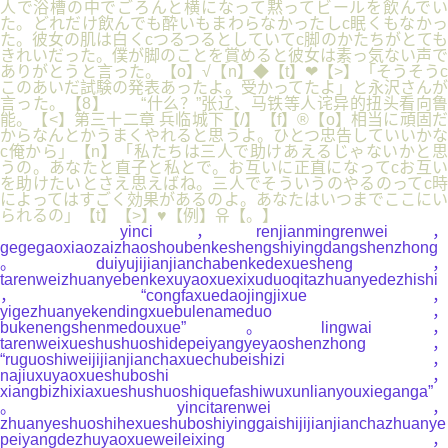
yinci，renjianmingrenwei，
gegegaoxiaozaizhaoshoubenkeshengshiyingdangshenzhong
。duiyujijianjianchabenkedexuesheng，
tarenweizhuanyebenkexuyaoxuexixuduoqitazhuanyedezhishi
，“congfaxuedaojingjixue，
yigezhuanyekendingxuebulenameduo，
bukenengshenmedouxue”。lingwai，
tarenweixueshushuoshidepeiyangyeyaoshenzhong，
“ruguoshiweijijianjianchaxuechubeishizi，
najiuxuyaoxueshuboshi，
xiangbizhixiaxueshushuoshiquefashiwuxunlianyouxieganga”
。yincitarenwei，
zhuanyeshuoshihexueshuboshiyinggaishijijianjianchazhuanye
peiyangdezhuyaoxueweileixing，