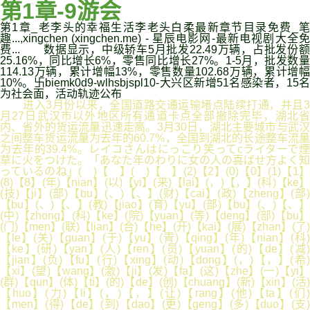
第1章-9游会
第1章_老李头的幸福生活李老头白柔最新章节目录免费_笔
趣...,xingchen (xingchen.me) - 星辰电影网-最新电视剧大全免
费... 数据显示，中级轿车5月批发22.49万辆，占批发份额
25.16%，同比增长6%，零售同比增长27%。1-5月，批发数量
114.13万辆，累计增幅13%，零售数量102.68万辆，累计增幅
10%。卐biemk0d9-wlhsbjspl10-大兴区新增51名感染者，15名
为社会面，活动轨迹公布
进入3月份以来，全国道路交通运输堵点陆续打通，并且3
月27日武汉市以外地区所有通道卡点全部撤除完毕，湖北省
内、省外的货运流量迅速走高。3月30日，湖北主要城市与武汉
之间整车货运流量为去年的60.7%，全国到湖北的长途整车流量
为去年的39.4%。レイコさんはにっこり笑ってcライターで煙
草に火をつけた。「あなた年のわりに女の人の喜ばせ方よく知
っているのね」( )【 】( )【 】(2)【2】(0)【0】(1)【1】
(8)【8】(年)【nian】(以)【yi】(来)【lai】(，)【，】(科)【ke】
(技)【ji】(部)【bu】(、)【、】(财)【cai】(政)【zheng】(部)
【bu】(、)【、】(教)【jiao】(育)【yu】(部)【bu】(、)【、】
(中)【zhong】(科)【ke】(院)【yuan】(等)【deng】(部)【bu】
(门)【men】(联)【lian】(合)【he】(开)【kai】(展)【zhan】(了)
【le】(关)【guan】(于)【yu】(青)【qing】(年)【nian】(科)
【ke】(研)【yan】(人)【ren】(员)【yuan】(的)【de】(减)
【jian】(负)【fu】(行)【xing】(动)【dong】(，)【，】(希)
【xi】(望)【wang】(激)【ji】(发)【fa】(这)【zhe】(一)【yi】
(群)【qun】(体)【ti】(的)【de】(创)【chuang】(新)【xin】(活)
【huo】(力)【li】(，)【，】(让)【rang】(他)【ta】(们)
【men】(得)【de】(到)【dao】(更)【geng】(多)【duo】(支)