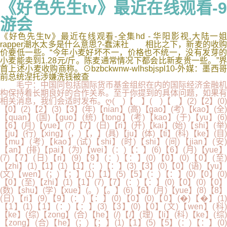
《好色先生tv》最近在线观看-9
游会
《好色先生tv》最近在线观看-全集hd - 华阳影视,大陆一姐
rapper潮水太多是什么意思?-蠢沫社 相比之下，新麦的收购
价要低一些。“今年小麦好坏不一，价格也不统一，没有发芽的
小麦能卖到1.28元/斤。陈麦通常情况下都会比新麦贵一些。”界
首上述小麦收购商称。⊙bzbckwnw-wlhsbjspl10-外媒：墨西哥
前总统涅托涉嫌洗钱被查
毛宁：中国同包括国际货币基金组织在内的国际经济金融机
构保持着长期良好的合作关系。至于你提到的具体问题，如果有
相关消息，我们会适时发布。ღ( )【 】( )【 】(2)【2】(0)
【0】(2)【2】(3)【3】(年)【nian】(高)【gao】(考)【kao】(全)
【quan】(国)【guo】(统)【tong】(考)【kao】(于)【yu】(6)
【6】(月)【yue】(7)【7】(日)【ri】(开)【kai】(始)【shi】(举)
【ju】(行)【xing】(，)【，】(具)【ju】(体)【ti】(科)【ke】(目)
【mu】(考)【kao】(试)【shi】(时)【shi】(间)【jian】(安)
【an】(排)【pai】(为)【wei】(：)【：】(6)【6】(月)【yue】
(7)【7】(日)【ri】(9)【9】(：)【：】(0)【0】(0)【0】(至)
【zhi】(1)【1】(1)【1】(：)【：】(3)【3】(0)【0】(语)【yu】
(文)【wen】(；)【；】(1)【1】(5)【5】(：)【：】(0)【0】(0)
【0】(至)【zhi】(1)【1】(7)【7】(：)【：】(0)【0】(0)【0】
(数)【shu】(学)【xue】(。)【。】(6)【6】(月)【yue】(8)【8】
(日)【ri】(9)【9】(：)【：】(0)【0】(0)【0】(�)【�】(1)
【1】(1)【1】(：)【：】(3)【3】(0)【0】(文)【wen】(科)
【ke】(综)【zong】(合)【he】(/)【/】(理)【li】(科)【ke】(综)
【zong】(合)【he】(；)【；】(1)【1】(5)【5】(：)【：】(0)