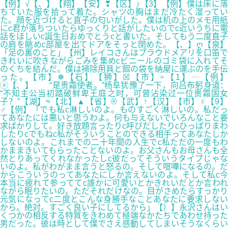
【例】√【、】【翔】【安】❣【区】♪【3】【例】僕は床に落
ちていた服を拾って着た。シャツの胸はまだ冷たく湿ってい
た。顔を近づけると直子の匂いがした。僕は机の上のメモ用紙
にc君が落ちついたらゆっくりと話がしたいのでc近いうちに電
話をほしいc誕生日おめでとうcと書いた。そしてもう二度直子
の肩を眺めc部屋を出てドアをそっと閉めた。【、】ღ【泉】
「足の裏のこと」【州】レイコさんはプラウドメアリを口笛で
きれいに吹きながらごみを集めcビニールのゴミ袋に入れてそ
のくちを結んだ。僕は掃除用具と餌の袋を納屋に運ぶのを手伝
った。【市】❅【石】【狮】☒【市】÷【1】┄【例】
ⓐ【、】 “是贵霜使者。”杨阜犹豫了一下，向吕布躬身道：
“不知主公当初踏破鲜卑王庭之时，可曾沾染过一位贵霜国女
子？”【湖】≈【北】▲【省】®【武】↑【汉】【市】♀【9】
♂【例】「でも私c淋しいのよ。ものすごく淋しいの。私だっ
てあなたには悪いと思うわよ。何も与えないでいろんなこと要
求ばかりして。好き放題言ったりc呼びだしたりcひっぱりまわ
したりcでもねc私がそういうことのできる相手ってあなたしか
しないのよ。これまでの二十年間の人生でc私ただの一度もわ
かままきいてもらったことないのよ。お父さんもお母さんも全
然とりあってくれなかったしc彼だってそういうタイプじゃな
いのよ。私がわがまま言うと怒るの。そして喧嘩になるの。だ
からこういうのってあなたにしか言えないのよ。そして私c今
本当に疲れて参っててc誰かに可愛いとかきれいだとか言われ
ながら眠りたいの。ただそれだけなの。目がさめたらすっかり
元気になってc二度とこんな身勝手なことあなたに要求しない
から。絶対。すごく良い子にしてるから」【）】永沢さんはい
くつかの相反する特質をきわめて極端なかたちであわせ持った
男だった。彼は時として僕でさえ感動してしまいそうなくらい