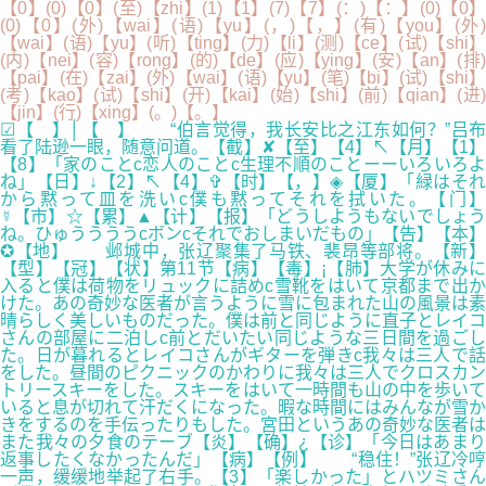
【0】(0)【0】(至)【zhi】(1)【1】(7)【7】(：)【：】(0)【0】
(0)【0】(外)【wai】(语)【yu】(，)【，】(有)【you】(外)
【wai】(语)【yu】(听)【ting】(力)【li】(测)【ce】(试)【shi】
(内)【nei】(容)【rong】(的)【de】(应)【ying】(安)【an】(排)
【pai】(在)【zai】(外)【wai】(语)【yu】(笔)【bi】(试)【shi】
(考)【kao】(试)【shi】(开)【kai】(始)【shi】(前)【qian】(进)
【jin】(行)【xing】(。)【。】
☑【 】│【 】 “伯言觉得，我长安比之江东如何？”吕布
看了陆逊一眼，随意问道。【截】✘【至】【4】↖【月】【1】
【8】「家のことc恋人のことc生理不順のことーーいろいろよ
ね」【日】↓【2】↖【4】✞【时】【，】◈【厦】「緑はそれ
から黙って皿を洗いc僕も黙ってそれを拭いた。【门】
☿【市】☆【累】▲【计】【报】「どうしようもないでしょう
ね。ひゅううううcボンcそれでおしまいだもの」【告】【本】
✪【地】 邺城中，张辽聚集了马铁、裴昂等部将。【新】
【型】【冠】【状】第11节【病】【毒】¡【肺】大学が休みに
入ると僕は荷物をリュックに詰めc雪靴をはいて京都まで出か
けた。あの奇妙な医者が言うように雪に包まれた山の風景は素
晴らしく美しいものだった。僕は前と同じように直子とレイコ
さんの部屋に二泊しc前とだいたい同じような三日間を過ごし
た。日が暮れるとレイコさんがギターを弾きc我々は三人で話
をした。昼間のピクニックのかわりに我々は三人でクロスカン
トリースキーをした。スキーをはいて一時間も山の中を歩いて
いると息が切れて汗だくになった。暇な時間にはみんなが雪か
きをするのを手伝ったりもした。宮田というあの奇妙な医者は
また我々の夕食のテーブ【炎】【确】¿【诊】「今日はあまり
返事したくなかったんだ」【病】【例】 “稳住！”张辽冷哼
一声，缓缓地举起了右手。【3】「楽しかった」とハツミさん