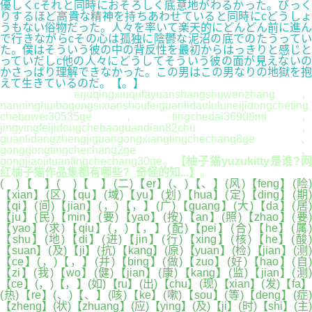
優しくcそれと同時におそろしく底意地がわるかった。びっく
りするほど高貴な精神を持ちあわせていると同時にcどうしょ
うもない俗物だった。人々を率いて楽天的にどんどん前に進ん
で行きながらcその心は孤独に陰鬱な泥沼の底でのたうってい
た。僕はそういう彼の中の背反性を最初からはっきりと感じと
っていだしc他の人々にどうしてそういう彼の面が見えないの
かさっぱり理解できなかった。この男はこの男なりの地獄を抱
えて生きているのだ。【。】
erjuqingxiuqufayuanshangshuwenzhang，
nanninghuibogongsixianshoufeiguanlidaoluluneijidongcheting
chebowei30535ge，tingchedai36908mi，
jingyingfeijidongchebaoguandian82chu，
guanlidangzhengjiguangongxiangtingchechang8ge、
gonggongtingchechang2ge、
gongjiaojituantingchechang30ge。
【柚子猫yuzukitty是谁?
红柚子猫作品集都有哪些?_奇怪的知...】
。
( )【 】( )【 】(二)【er】(、)【、】(风)【feng】(险)
【xian】(区)【qu】(域)【yu】(划)【hua】(定)【ding】(期)
【qi】(间)【jian】(，)【，】(广)【guang】(大)【da】(居)
【ju】(民)【min】(要)【yao】(按)【an】(照)【zhao】(要)
【yao】(求)【qiu】(，)【，】(配)【pei】(合)【he】(属)
【shu】(地)【di】(进)【jin】(行)【xing】(核)【he】(酸)
【suan】(及)【ji】(抗)【kang】(原)【yuan】(检)【jian】(测)
【ce】(，)【，】(并)【bing】(做)【zuo】(好)【hao】(自)
【zi】(我)【wo】(健)【jian】(康)【kang】(监)【jian】(测)
【ce】(，)【，】(如)【ru】(出)【chu】(现)【xian】(发)【fa】
(热)【re】(、)【、】(咳)【ke】(嗽)【sou】(等)【deng】(症)
【zheng】(状)【zhuang】(应)【ying】(及)【ji】(时)【shi】(主)