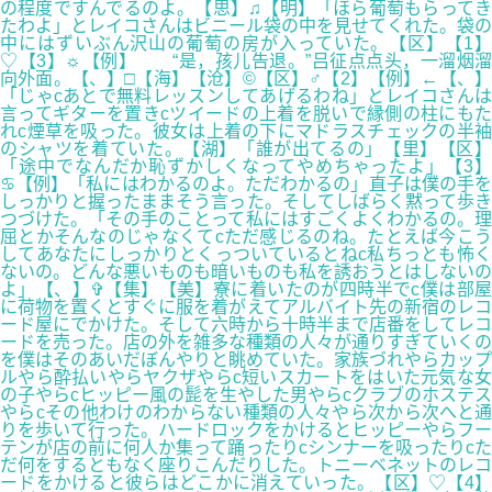
の程度ですんでるのよ。【思】♫【明】「ほら葡萄もらってき
たわよ」とレイコさんはビニール袋の中を見せてくれた。袋の
中にはずいぶん沢山の葡萄の房が入っていた。【区】【1】
♡【3】☼【例】 “是，孩儿告退。”吕征点点头，一溜烟溜
向外面。【、】□【海】【沧】©【区】♂【2】【例】←【、】
「じゃcあとで無料レッスンしてあげるわね」とレイコさんは
言ってギターを置きcツイードの上着を脱いで縁側の柱にもた
れc煙草を吸った。彼女は上着の下にマドラスチェックの半袖
のシャツを着ていた。【湖】「誰が出てるの」【里】【区】
「途中でなんだか恥ずかしくなってやめちゃったよ」【3】
♋【例】「私にはわかるのよ。ただわかるの」直子は僕の手を
しっかりと握ったままそう言った。そしてしばらく黙って歩き
つづけた。「その手のことって私にはすごくよくわかるの。理
屈とかそんなのじゃなくてcただ感じるのね。たとえば今こう
してあなたにしっかりとくっついているとねc私ちっとも怖く
ないの。どんな悪いものも暗いものも私を誘おうとはしないの
よ」【、】✞【集】【美】寮に着いたのが四時半でc僕は部屋
に荷物を置くとすぐに服を着がえてアルバイト先の新宿のレコ
ード屋にでかけた。そして六時から十時半まで店番をしてレコ
ードを売った。店の外を雑多な種類の人々が通りすぎていくの
を僕はそのあいだぼんやりと眺めていた。家族づれやらカップ
ルやら酔払いやらヤクザやらc短いスカートをはいた元気な女
の子やらcヒッピー風の髭を生やした男やらcクラブのホステス
やらcその他わけのわからない種類の人々やら次から次へと通
りを歩いて行った。ハードロックをかけるとヒッピーやらフー
テンが店の前に何人か集って踊ったりcシンナーを吸ったりcた
だ何をするともなく座りこんだりした。トニーベネットのレコ
ードをかけると彼らはどこかに消えていった。【区】♡【4】