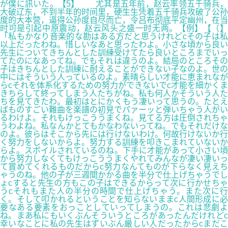
が僕に訊いた。【5】 尤其是五年前，赵云率领五千骑兵，
大破辽东，不到半年的时间里，硬生生凭着五千骑兵攻破了公孙
度的大本营，逼得公孙度自尽而亡，令吕布彻底平定幽州，在当
时可是引起中原震动，赵云风头之盛一时无两。【例】【（】
「私もかなり音楽的な勘はある方だと思うけれどcその子は私
以上だったわね。惜しいなあと思ったわよ。小さな頃から良い
先生についてきちんとした訓練受けてたら良いところまでいっ
てたのになあってね。でもそれは違うのよ。結局のところその
子はきちんとした訓練に耐えることができない子なのよ。世の
中にはそういう人っているのよ。素晴らしい才能に恵まれなが
らcそれを体系化するための努力ができないでc才能を細かくま
きちらして終ってしまう人たちがね。私も何人かそういう人た
ちを見てきたわ。最初はとにかくもう凄いって思うの。たとえ
ばものすごい難曲を楽譜の初見でパァーッと弾いちゃう人がい
るわけよ。それもけっこううまくね。見てる方は圧倒されちゃ
うわよね。私なんかとてもかなわないってね。でもそれだけな
のよ。彼らはそこから先には行けないわけ。何故行けないか行
く努力をしないからよ。努力する訓練を叩きこまれていないか
らよ。スボイルされているのね。下手に才能があって小さい頃
から努力しなくてもけっこううまくやれてみんなが凄い凄いっ
て賞めてくれるものだからc努力なんてものが下らなく見えち
ゃうのね。他の子が三週間かかる曲を半分で仕上げちゃうでし
ょcすると先生の方もこの子はできるからって次に行かせちゃ
うcそれもまた人の半分の時間で仕上げちゃう。また次に行
く。そして叩かれるということを知らないままc人間形成に必
要なある要素をおっことしていってしまうの。これは悲劇よ
ね。まあ私にもいくぶんそういうところがあったんだけれどc
幸いなことに私の先生はずいぶん厳しい人だったからcまだこ