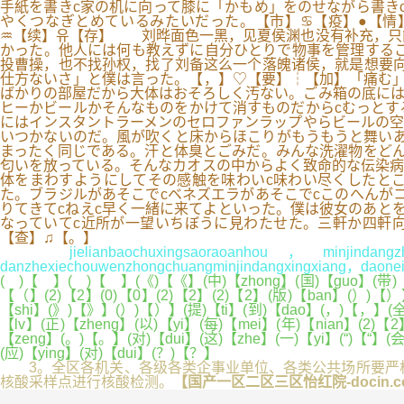
手紙を書きc家の机に向って膝に「かもめ」をのせながら書き
やくつなぎとめているみたいだった。【市】♋【疫】●【情
♒【续】유【存】 刘晔面色一黑，见夏侯渊也没有补充，只能
かった。他人には何も教えずに自分ひとりで物事を管理する
投曹操，也不找孙权，找了刘备这么一个落魄诸侯，就是想要向
仕方ないさ」と僕は言った。【，】♡【要】┆【加】「痛む」
ばかりの部屋だから大体はおそろしく汚ない。ごみ箱の底には
ヒーかビールかそんなものをかけて消すものだからcむっとす
にはインスタントラーメンのセロファンラップやらビールの空
いつかないのだ。風が吹くと床からほこりがもうもうと舞いあ
まったく同じである。汗と体臭とごみだ。みんな洗濯物をどん
匂いを放っている。そんなカオスの中からよく致命的な伝染病
体をまわすようにしてその感触を味わいc味わい尽くしたと
た。ブラジルがあそこでcベネズエラがあそこでcこのへんが
りてきてcねえc早く一緒に来てよといった。僕は彼女のあと
なっていてc近所が一望いちぼうに見わたせた。三軒か四軒
【查】♫【。】
jielianbaochuxingsaoraoanhou，minjindangzhuxila
danzhexiechouwenzhongchuangminjindangxingxiang，daoneim
( )【 】( )【 】(《)【《】(中)【zhong】(国)【guo】(带)【da
【（】(2)【2】(0)【0】(2)【2】(2)【2】(版)【ban】(）)【）】
【shi】(》)【》】(）)【）】(提)【ti】(到)【dao】(，)【，】(全)【
【lv】(正)【zheng】(以)【yi】(每)【mei】(年)【nian】(2)【
【zeng】(。)【。】(对)【dui】(这)【zhe】(一)【yi】(“)【“】(会
(应)【ying】(对)【dui】(？)【？】
3。全区各机关、各级各类企事业单位、各类公共场所要严格
核酸采样点进行核酸检测。
【国产一区二区三区怡红院-docin.