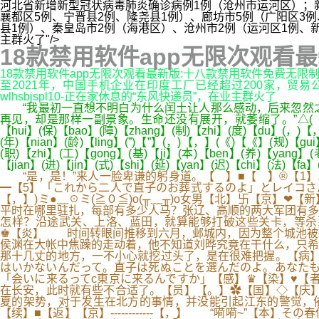
河北省新增新型冠状病毒肺炎确诊病例1例（沧州市运河区）；
襄都区5例、宁晋县2例、隆尧县1例）、廊坊市5例（广阳区3例
县1例）、秦皇岛市2例（海港区）、沧州市2例（运河区1例、新
主群火了"/>
18款禁用软件app无限次观看
18款禁用软件app无限次观看最新版:十八款禁用软件免费无限
至2021年，中国手机企业在印度工厂已经超过200家，贸易公
wlhsbjspl10-正在家休息的“东风快递员”，在业主群火了
“我最初一直想不明白为什么闰土让人那么感动，后来忽然之
再见，却是那样一副景象。生命还没有展开，就萎缩了。”△( )【 】( )【
【hui】(保)【bao】(障)【zhang】(制)【zhi】(度)【du】(，)【，】
(年)【nian】(龄)【ling】(”)【”】(，)【，】(《)【《】(规)【gu
(职)【zhi】(工)【gong】(基)【ji】(本)【ben】(养)【yang】(
【jian】(进)【jin】(式)【shi】(延)【yan】(迟)【chi】(法)【fa
“是，是！”来人一脸卑谦的躬身道。【 】■【 】®【1】☭【0
━【5】「これから二人で直子のお葬式するのよ」とレイコさ
【，】)ミ●﹏☉ミ(≧０≦)o(╥﹏╥)o女男【北】卐【京
平时在哪里驻扎，每部有多少人马？张辽、高顺的两大军团有多
怎样？沿途武关、上洛、蓝田，就算能够打破这些关卡，等杀
♚【炎】 时间转眼间推移到六月，邺城内，因为整个城池被
侯渊在大帐中焦躁的走动着，他不知道刘晔究竟在干什么，只希
那十几丈的地方，一不小心就挖过头了，是在很难把握。【病】
はいかないんだって。直子は死ぬことを選んだのよ。あなたも
「会いに来るってc東京に来るんですか」【感】♛【染】♥【
在长安，此时就有些不合适了。【员】【。】✿【国】◇【庆
夏的架势，对于发生在北方的事情，并没能引起江东的警觉，依
【续】■【返】【京】------------【，】 “嗬嗬~”