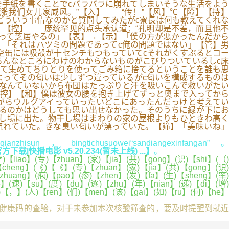
で手紙を書くことでcバラバラに崩れてしまいそうな生活をよう
涨我们女儿家威风。”【入】 “传！”【风】℃【险】【持】
どういう事情なのかと質問してみたがc寮長は何も教えてくれな
】【控】 庞统罕见的点头承认道：“孔明却是不差，而且他不
って芝居やるの」【表】→【示】「僕の方が悪かったんだから
】「それはハツミの問題であってc俺の問題ではない」【管】男
空缶には吸殻が十センチもつもっていてcそれがくすぶるとコー
ろんなところにわけのわからないものがこびりついているしc床
て集めてちりとりを使ってごみ箱に捨てるということを誰も思
ってその匂いは少しずつ違っているがc匂いを構成するものは
なんていないから布団はたっぷりと汗を吸いこんで救いがたい
控】【和】僕は彼女の腰を抱き上げてずっと奥まで入ってから
がらウルグアイっていったいどこにあったんだっけと考えてい
あるのかはどうしても思い出せなかった。そのうちに緑が下にお
干し場に出た。物干し場はまわりの家の屋根よりもひときわ高く
流れていた。きな臭い匂いが漂っていた。【筛】「美味いね」
qianzhisun，bingtichusuowei“sandiangexinfangan”。
|快播电影 v5.20.234(暂未上线) ...】
。
liao】(专)【zhuan】(家)【jia】(共)【gong】(识)【shi】(（)
heng】(《)【《】(专)【zhuan】(家)【jia】(共)【gong】(识)
huang】(疱)【pao】(疹)【zhen】(发)【fa】(生)【sheng】(率)
e】(速)【su】(度)【du】(逐)【zhu】(年)【nian】(递)【di】(增)
，)【，】(人)【ren】(们)【men】(该)【gai】(如)【ru】(何)【he】
健康码的查验，对于未参加本次核酸筛查的，要及时提醒到就近