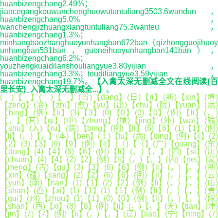
huanbizengchang2.49%；
jiancegangkouwanchenghuowutuntuliang3503.6wandun，
huanbizengchang5.0%，
wanchengjizhuangxiangtuntuliang75.3wanteu，
huanbizengchang1.3%；
minhangbaozhanghuoyunhangban672ban（qizhongguojihuoy
unhangban531ban，guoneihuoyunhangban141ban），
huanbizengchang6.2%；
youzhengkuaidilanshouliangyue3.80yijian，
huanbizengchang3.3%；toudiliangyue3.59yijian，
huanbizengchang19.7%。
【入禽太深无删减全文在线阅读(
里长安)_入禽太深无删减全...】
。
( )【 】( )【 】(当)【dang】(日)【ri】(新)【xin】(增)
【zeng】(治)【zhi】(愈)【yu】(出)【chu】(院)【yuan】(病)
【bing】(例)【li】(3)【3】(0)【0】(0)【0】(例)【li】(，)
【，】(其)【qi】(中)【zhong】(境)【jing】(外)【wai】(输)
【shu】(入)【ru】(病)【bing】(例)【li】(6)【6】(1)【1】(例)
【li】(，)【，】(本)【ben】(土)【tu】(病)【bing】(例)【li】(2)
【2】(3)【3】(9)【9】(例)【li】(（)【（】(广)【guang】(东)
【dong】(4)【4】(6)【6】(例)【li】(，)【，】(四)【si】(川)
【chuan】(4)【4】(2)【2】(例)【li】(，)【，】(内)【nei】(蒙)
【meng】(古)【gu】(3)【3】(6)【6】(例)【li】(，)【，】(新)
【xin】(疆)【jiang】(2)【2】(6)【6】(例)【li】(，)【，】(云)
【yun】(南)【nan】(1)【1】(2)【2】(例)【li】(，)【，】(山)
【shan】(西)【xi】(1)【1】(1)【1】(例)【li】(，)【，】(贵)
【gui】(州)【zhou】(1)【1】(0)【0】(例)【li】(，)【，】(陕)
【shan】(西)【xi】(8)【8】(例)【li】(，)【，】(天)【tian】(津)
【jin】(7)【7】(例)【li】(，)【，】(辽)【liao】(宁)【ning】(7)