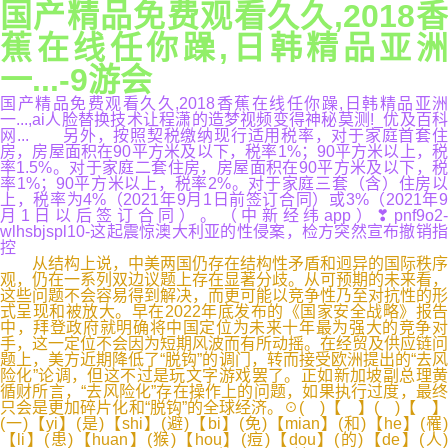
国产精品免费观看久久,2018香
蕉在线任你躁,日韩精品亚洲
一...-9游会
国产精品免费观看久久,2018香蕉在线任你躁,日韩精品亚洲
一...,ai人脸替换技术让程潇的造梦视频变得神秘莫测!_优及百科
网... 另外，按照契税缴纳现行适用税率，对于家庭首套住
房，房屋面积在90平方米及以下，税率1%；90平方米以上，税
率1.5%。对于家庭二套住房，房屋面积在90平方米及以下，税
率1%；90平方米以上，税率2%。对于家庭三套（含）住房以
上，税率为4%（2021年9月1日前签订合同）或3%（2021年9
月1日以后签订合同）。（中新经纬app）❣pnf9o2-
wlhsbjspl10-这起震惊澳大利亚的性侵案，检方突然宣布撤销指
控
从结构上说，中美两国仍存在结构性矛盾和迥异的国际秩序
观，仍在一系列双边议题上存在显著分歧。从可预期的未来看，
这些问题不会容易得到解决，而更可能以竞争性乃至对抗性的形
式呈现和被放大。早在2022年底发布的《国家安全战略》报告
中，拜登政府就明确将中国定位为未来十年最为强大的竞争对
手，这一定位不会因为短期风波而有所动摇。在经贸及供应链问
题上，美方近期降低了“脱钩”的调门，转而接受欧洲提出的“去风
险化”论调，但这不过是玩文字游戏罢了。正如新加坡副总理黄
循财所言，“去风险化”存在操作上的问题，如果执行过度，最终
只会是更加碎片化和“脱钩”的全球经济。☉( )【 】( )【 】
(一)【yi】(是)【shi】(避)【bi】(免)【mian】(和)【he】(罹)
【li】(患)【huan】(猴)【hou】(痘)【dou】(的)【de】(人)