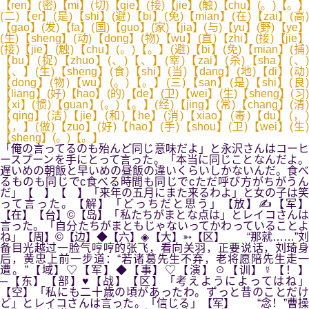
【ren】(密)【mi】(切)【qie】(接)【jie】(触)【chu】(。)【。】
(二)【er】(是)【shi】(避)【bi】(免)【mian】(在)【zai】(高)
【gao】(发)【fa】(国)【guo】(家)【jia】(与)【yu】(野)【ye】
(生)【sheng】(动)【dong】(物)【wu】(直)【zhi】(接)【jie】
(接)【jie】(触)【chu】(。)【。】(避)【bi】(免)【mian】(捕)
【bu】(捉)【zhuo】(、)【、】(宰)【zai】(杀)【sha】(、)
【、】(生)【sheng】(食)【shi】(当)【dang】(地)【di】(动)
【dong】(物)【wu】(。)【。】(三)【san】(是)【shi】(良)
【liang】(好)【hao】(的)【de】(卫)【wei】(生)【sheng】(习)
【xi】(惯)【guan】(。)【。】(经)【jing】(常)【chang】(清)
【qing】(洁)【jie】(和)【he】(消)【xiao】(毒)【du】(，)
【，】(做)【zuo】(好)【hao】(手)【shou】(卫)【wei】(生)
【sheng】(。)【。】
「俺の言ってるのも殆んど同じ意味だよ」と永沢さんはコーヒ
ースプーンを手にとって言った。「本当に同じことなんだよ。
遅いめの朝飯と早いめの昼飯の違いくらいしかないんだ。食べ
るものも同じでc食べる時間も同じでcただ呼び方がちがうん
だ」【 】【 】「来年の五月にまた来るわよ」と女の子は笑
って言った。【解】「どっちだと思う」【放】✍【军】
【在】【台】©【岛】「私たちがまとな点は」とレイコさんは
言った。「自分たちがまともじゃないってかわっていることよ
ね」【周】©【边】◆【六】◈【大】➳【区】 “那就……”刘
备目光越过一脸气哼哼的张飞，看向关羽，正要说话，刘琦身
后，黄忠上前一步道：“若诸葛先生不弃，老将愿陪先生走一
遭。”【域】♡【军】◆【事】♡【演】☉【训】☿【！】
─【东】【部】♥【战】【区】「考えようによってはね」
【空】「私にも二十歳の頃があったわ。ずっと昔のことだけ
ど」とレイコさんは言った。「信じる」【军】 “念！”曹操