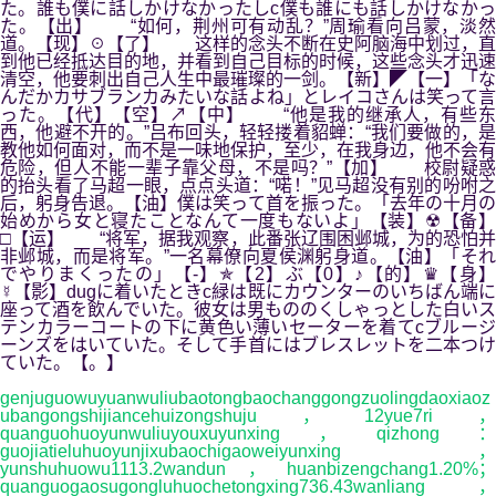
た。誰も僕に話しかけなかったしc僕も誰にも話しかけなかっ
た。【出】 “如何，荆州可有动乱？”周瑜看向吕蒙，淡然
道。【现】☉【了】 这样的念头不断在史阿脑海中划过，直
到他已经抵达目的地，并看到自己目标的时候，这些念头才迅速
清空，他要刺出自己人生中最璀璨的一剑。【新】◤【一】「な
んだかカサブランカみたいな話よね」とレイコさんは笑って言
った。【代】【空】↗【中】 “他是我的继承人，有些东
西，他避不开的。”吕布回头，轻轻搂着貂蝉：“我们要做的，是
教他如何面对，而不是一味地保护，至少，在我身边，他不会有
危险，但人不能一辈子靠父母，不是吗？”【加】 校尉疑惑
的抬头看了马超一眼，点点头道：“喏！”见马超没有别的吩咐之
后，躬身告退。【油】僕は笑って首を振った。「去年の十月の
始めから女と寝たことなんて一度もないよ」【装】☢【备】
□【运】 “将军，据我观察，此番张辽围困邺城，为的恐怕并
非邺城，而是将军。”一名幕僚向夏侯渊躬身道。【油】「それ
でやりまくったの」【-】✯【2】ぶ【0】♪【的】♛【身】
☿【影】dugに着いたときc緑は既にカウンターのいちばん端に
座って酒を飲んでいた。彼女は男もののくしゃっとした白いス
テンカラーコートの下に黄色い薄いセーターを着てcブルージ
ーンズをはいていた。そして手首にはブレスレットを二本つけ
ていた。【。】
genjuguowuyuanwuliubaotongbaochanggongzuolingdaoxiaoz
ubangongshijiancehuizongshuju，12yue7ri，
quanguohuoyunwuliuyouxuyunxing，qizhong：
guojiatieluhuoyunjixubaochigaoweiyunxing，
yunshuhuowu1113.2wandun，huanbizengchang1.20%；
quanguogaosugongluhuochetongxing736.43wanliang，