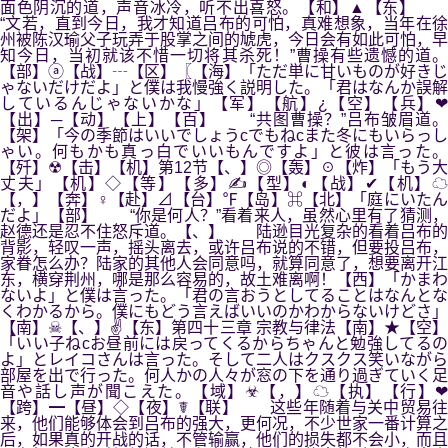
面色阴沉的道，声音冰冷，听不出喜怒。【和】▲【东】
“文若，直到今日，我才知道吕布的可怕，真难想象，当年在徐
州被陈汉瑜父子玩弄于股掌之间的虓虎，今日会有如此可怕，早
知今日，当初就该不惜一切将其杀死！”曹操有些遗憾的道。
【部】ⓐ【战】┄【区】〖【海】「ただ単に甘いものが好きじ
ゃないだけだよ」と僕は我慢強く説明した。「君はなんか誤解
しているんじゃないかな」【军】【航】¿【空】【兵】❤
【出】─【动】【上】【百】 “共图曹操？”吕布皱眉道。
【架】「今の季節はいいでしょうcでもねcまた冬にもいらっし
ゃい。何もかも真っ白でいいもんですよ」と彼は言った。
【歼】☢【击】【机】第12节【、】◎【轰】☉【炸】「もう大
丈夫」【机】◇【等】【多】✍【型】◐【战】✔【机】☁
【，】【奔】♀【赴】⊿【台】℉【岛】⌘【北】「庭にいたん
だよ」【部】 “你是何人？”看着来人，虽然心里有了猜测，
赵德还是忍不住怒斥道。【、】 陆逊目光复杂的看着吕布的
背影，轻叹一声，摇头离去，或许吕布说的不错，但要投吕布，
家眷怎么办？陆家的其他人会同意吗，就算同意了，想要离开江
东，横穿荆州，哪是那么容易的，故土难离啊！【西】「かまわ
ないよ」と僕は言った。「君の言おうとしてることはなんとな
くわかるから。僕にもどう言えばいいのかわからないけどさ」
【南】☠【、】✌【东】第四十三章 宗教与律法【南】★【空】
「いい子ねcお昼前には戻ってくるからちゃんと勉強してるの
よ」とレイコさんは言った。そして二人はクスクス笑いながら
部屋を出で行った。何人かの人々が窓の下を通り過ぎていく足
音や話し声が聞こえた。【域】☣【，】☁【执】【行】❤
【跨】━【昼】◇【夜】☤【联】 这些年随着与关中贸易往
来，他们能够体会到吕布的强大，更何况，不少世家一番计算之
后，如果真的开战的话，不管输赢，他们的损失都不会小，而且