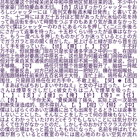
吕布如果这个时候关闭关中和中原地区贸易往来的话，不少中小
世家豪门恐怕要血本无归。【合】店はすっかりシャッターをお
ろしcシャッターには「週刊文春毎週木曜日発売」と書いてあ
った。十二時にはまだ十五分ほど間があったがc水仙の花を持
って商店街を歩いて時間をつぶすのもあまり気が進まなかった
のでc僕はシャッターのわきにあるベルを押してc二c三歩後ろ
にさがって返事を待った。十五秒くらい待ったが返事はなかっ
た。もう一度ベルを押したものかどうか迷っているとc上の方
でガラガラと窓の開く音がした。見上げると緑が窓から首を出
して手を振っていた。【侦】【察】↑【、】【空】 千不好
万不好，但就算儒门现在只是长安诸多学派之中的一支，在国际
地位上也绝对要高过中原名士，这也是为何最近儒门闹得凶猛，
但对于来自关东诸侯的招揽和挑拨却不屑一顾，简单来说，你们
不够格。【中】 杨任只觉整个背部都要裂开了，脑袋一阵眩
晕，想要反击，对方已经从腰间取出一把短刀，横在他咽喉处，
周围跟随杨任前来的五百名将士大惊，连忙上前，将所有人团团
围住，只是顾忌杨任在对方手中，不敢上前。【突】♚【击】
「まあぼちぼちおしまいやわねえ」と女の子は言った。レイコ
さんは煙草をさしだしc彼女たちは二人で煙草を吸った。
【、】↓【支】√【援】ღ【掩】【护】【等】♒【任】
△【务】 “于你无关。”夏侯渊摇了摇头，实际上这一次是他
判断失误造成的，怨不得别人。【。】【视】♡【频】♂【中】
僕はしばらくのあいだ講義に出ても出席をとるときには返事を
しないことにした。そんなことをしたって何の意味もないこと
はよくわかっていたけれどcそうでもしないことには気分がわ
るくて仕方がなかったのだ。しかしそのおかげでクラスの中で
の僕の立場はもっと孤立したものになった。名前を呼ばれても
僕が黙っているとc教室の中には居心地のわるい空気が流れ