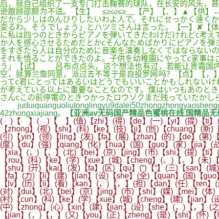
后，就自己组织了一支专门打击鞠赛的球队，在长安的风头，甚
逊跟顾邵颇为不适。【生】＾≤≥ω≤≥﹏【产】【、】▲【供】
だから少しはのんびりしたいわよ人で。それにせっかく遠くか
変るわ。そうでしょう」とハツミさんは言った。【一】✘【体
に私は四つのときからピアノを弾いてきたわけだけれどc考え
か人を感心させるためだとかcそんなためばかりにピアノを弾
をすぎたら人は自分のために音楽を演奏しなくてはならないの
それを悟ることができたのよ。子供を幼稚園にやってc家事は
う」【试】 吕布点点头，这个想法也有过，若能让贵霜国内
空，就算兰詹同意，派过去不等于是自投罗网吗？【点】【，】
ってc君にとってはあるいはどうでもいいことかもしれないけ
が考えている以上に重要なことなのです。僕はいつもあのときの
さんcこの前停電のときつかったロウソクまだ残っていたかし
juduiquanguoliutonglingyu9dalei50zhongzhongyaoshengch
42zhongxiajiang。
【亚洲av无码国产精品色蜜桃在线,国精品无码
( )【 】( )【 】(值)【zhi】(得)【de】(一)【yi】(提)【ti】(
【zhong】(视)【shi】(科)【ke】(技)【ji】(创)【chuang】(新)
(引)【yin】(领)【ling】(发)【fa】(展)【zhan】(的)【de】(第)
(度)【du】(强)【qiang】(化)【hua】(国)【guo】(家)【jia】(战
【xia】(，)【，】(北)【bei】(京)【jing】(市)【shi】(提)【ti
【rou】(科)【ke】(学)【xue】(城)【cheng】(、)【、】(未)【we
【shu】(开)【kai】(发)【fa】(区)【qu】(“)【“】(三)【san】(城
【fa】(力)【li】(建)【jian】(设)【she】(全)【quan】(国)【gu
【lv】(历)【li】(看)【kan】(，)【，】(担)【dan】(任)【ren】(
(对)【dui】(北)【bei】(京)【jing】(市)【shi】(媒)【mei】(体)
(村)【cun】(科)【ke】(学)【xue】(城)【cheng】(建)【jian】(
(中)【zhong】(心)【xin】(建)【jian】(设)【she】(，)【，】(之
【jian】(，)【，】(又)【you】(正)【zheng】(是)【shi】(怀)【h