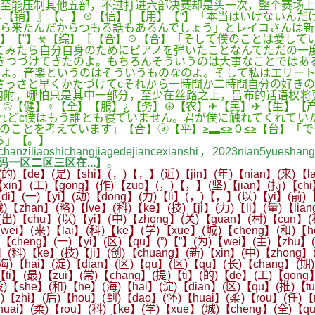
至能压制其他五部，不过打进六部决赛却是头一次，整个赛场上
←【销】〗【、】☉【信】│【用】【“】「本当はいけないんだ
ら来たんだからつもる話もあるんでしょう」とレイコさんは新
】【”】☣【综】〖【合】☉【合】「そして僕のことは愛して
てみたら自分自身のためにピアノを弾いたことなんてただの一
きつづけてきたのよ。もちろんそういうのは大事なことではあ
よ。音楽というのはそういうものなのよ。そして私はエリート
さっさと早くかたづけてcそれから一時間か二時間自分の好き
附，哪怕只是其中一部分，至少在丝路之上，吕布的话语权将
©【健】♀【全】【服】¿【务】☮【农】✈【民】✈【生】【
れどc僕はもう誰とも寝ていません。君が僕に触れてくれてい
ことを考えています」【合】ⓐ【平】≥▂≤≥０≤≥【台】「で
ら」【。】
anziliaoshichangjiagedejiancexianshi，2023nian5yueshan
一区二区三区在...】
。
的)【de】(是)【shi】(，)【，】(近)【jin】(年)【nian】(来)【l
【xin】(工)【gong】(作)【zuo】(，)【，】(坚)【jian】(持)【ch
【di】(一)【yi】(动)【dong】(力)【li】(，)【，】(以)【yi】(前)
)【zhan】(略)【lve】(科)【ke】(技)【ji】(力)【li】(量)【lia
】(出)【chu】(以)【yi】(中)【zhong】(关)【guan】(村)【cun】
i】(来)【lai】(科)【ke】(学)【xue】(城)【cheng】(和)【he】
)【cheng】(一)【yi】(区)【qu】(”)【”】(为)【wei】(主)【zhu】
o】(科)【ke】(技)【ji】(创)【chuang】(新)【xin】(中)【zhong
海)【hai】(淀)【dian】(区)【qu】(区)【qu】(长)【chang】(期)
【ti】(最)【zui】(常)【chang】(提)【ti】(的)【de】(工)【gong
设)【she】(和)【he】(海)【hai】(淀)【dian】(区)【qu】(推)【tu
)【zhi】(后)【hou】(到)【dao】(怀)【huai】(柔)【rou】(任)【
uai】(柔)【rou】(科)【ke】(学)【xue】(城)【cheng】(全)【qu