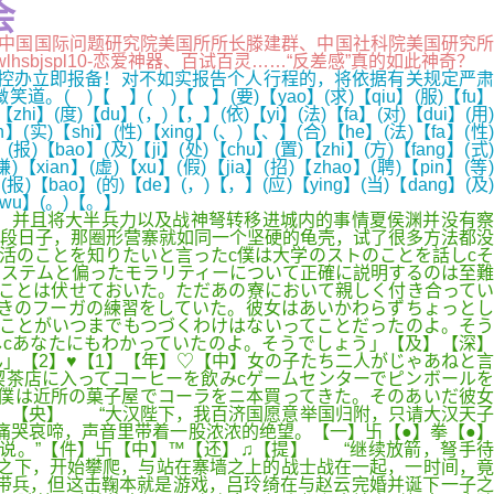
会
网邀请中国国际问题研究院美国所所长滕建群、中国社科院美国研究所
sbjspl10-恋爱神器、百试百灵……“反差感”真的如此神奇？
防控办立即报备！对不如实报告个人行程的，将依据有关规定严肃
【 】( )【 】(要)【yao】(求)【qiu】(服)【fu】
)【zhi】(度)【du】(，)【，】(依)【yi】(法)【fa】(对)【dui】(用)
en】(实)【shi】(性)【xing】(、)【、】(合)【he】(法)【fa】(性)
(报)【bao】(及)【ji】(处)【chu】(置)【zhi】(方)【fang】(式)
)【xian】(虚)【xu】(假)【jia】(招)【zhao】(聘)【pin】(等
】(报)【bao】(的)【de】(，)【，】(应)【ying】(当)【dang】(及)
)【wu】(。)【。】
，并且将大半兵力以及战神弩转移进城内的事情夏侯渊并没有察
段日子，那圈形营寨就如同一个坚硬的龟壳，试了很多方法都没
活のことを知りたいと言ったc僕は大学のストのことを話しcそ
ステムと偏ったモラリティーについて正確に説明するのは至難
ことは伏せておいた。ただあの寮において親しく付き合ってい
きのフーガの練習をしていた。彼女はあいかわらずちょっとし
ことがいつまでもつづくわけはないってことだったのよ。そう
cあなたにもわかっていたのよ。そうでしょう」【及】【深】
」【2】♥【1】【年】♡【中】女の子たち二人がじゃあねと言
喫茶店に入ってコーヒーを飲みcゲームセンターでピンボールを
c僕は近所の菓子屋でコーラをニ本買ってきた。そのあいだ彼女
。【央】 “大汉陛下，我百济国愿意举国归附，只请大汉天子
痛哭哀啼，声音里带着一股浓浓的绝望。【一】卐【●】拳【●】
说。”【件】卐【中】™【还】♫【提】 “继续放箭，弩手待
之下，开始攀爬，与站在寨墙之上的战士战在一起，一时间，竟
带兵，但这击鞠本就是游戏，吕玲绮在与赵云完婚并诞下一子之