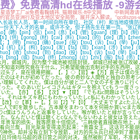
》免费高清hd在线播放 -9游
.,明星造梦工厂ai免费看鞠婧祎_猫眼娱乐-ft中文网_ 中新
洲行及亚太地区安全局势，展开深入解读。°qcdlszps-wlh
厢入长返长人员，第一时间向所在单位、社区（村）和当地疫情
人才的名单，或许不全，但子扬先生在第一页。”张辽微笑道。( )
ao】(聘)【pin】(信)【xin】(息)【xi】(管)【guan】(理)【li】(制
ti】(供)【gong】(材)【cai】(料)【liao】(的)【de】(真)【zh
)【；】(明)【ming】(确)【que】(投)【tou】(诉)【su】(举)【ju】
】(机)【ji】(构)【gou】(发)【fa】(现)【xian】(涉)【she】(嫌
huo】(收)【shou】(到)【dao】(投)【tou】(诉)【su】(举)【ju
停)【ting】(或)【huo】(终)【zhong】(止)【zhi】(服)【fu】(务
月，邺城内，因为整个城池被彻底封锁，邺城已经被张辽攻破
不知道刘晔究竟在干什么，只希望能做出克制对手的东西吧，这
过头了，是在很难把握。【，】◇【官】◈【方】直子は僕の生
たのはそれが初めてだった。彼の奇妙な人間性と独自の思考シ
い理解してくれた。僕は自分が彼と二人で女の子を漁りに行く
った。そのあいだレイコさんはギターを抱えてcもう一度さっ
いた。【亦】【多】【次】▼【提】「でもねc問題はそういう
。それはキズキ君にもわかっていたしc私にもわかっていたし
改】☆【革】➳【。】☒【2】℉【0】「大丈夫ですよcたぶん
二人で町を散歩した。古本屋をまわって本を何冊か買いcまた
りc僕はうんうんと返事をしていた。喉が乾いたと緑が言って
た。なんだいと僕は聴くとcなんでもないわよと彼女は答えた
年贵军的损失，我等愿意十倍偿还。”三韩使者直接跪在地上，
看向兰詹，目光渐渐变得凌厉起来：“贵霜女王，这话可不能胡
的神色，却并没有立刻下令放箭，对方的先头兵已经冲到了寨墙
吕玲绮与马超的逐日营之间的对决，虽然被削了军职，不准再