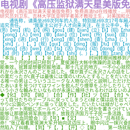
电视剧《高压监狱满天星美版免费
电视剧《高压监狱满天星美版免费》免费高清hd在线播放 - ..
研究员刘卫东、吉林大学匡亚明学者英才教授王生，对美国和北约官员亚
通告称，请乘坐z69次列车的人员，特别是z69次17号车
追究责任。 “我家主公对于人才向来关注，在主公手中，有一份天下
(务)【wu】(机)【ji】(构)【gou】(建)【jian】(立)【li】(招)【zh
【yong】(人)【ren】(单)【dan】(位)【wei】(所)【suo】(提)【
【xing】(进)【jin】(行)【xing】(审)【shen】(查)【zha】(；
【shi】(，)【，】(规)【gui】(定)【ding】(服)【fu】(务)【wu
【deng】(违)【wei】(法)【fa】(活)【huo】(动)【dong】(或)【
【ji】(时)【shi】(核)【he】(实)【shi】(、)【、】(暂)【zan】(
「本当」【 】【 】유【此】【后】 时间转眼间推移到六
觉，一个月的时间已经到了，夏侯渊在大帐中焦躁的走动着，他
能奏效，就算是想要挖掘地道，那十几丈的地方，一不小心就挖
れから永沢さんのことを話した。僕が直子に永沢さんの話をし
の業だったがc直子は最後には僕のいわんとすることをだいた
る唯一の男はこういうユニークな人物なのだと説明しただけだ
たあいまを見つけてはワインを飲んだり煙草をふかしたりして
いう小さな輪みたいなものが永遠に維持されるわけはないのよ
◆【化】【供】【销】〗【合】【作】【社】ツ【综】【合】✎【
って自分たちのテーブルに戻ってしまうとc緑と僕は店を出て
やりc公園のベンチに座って話をした。だいたいは緑がじゃべ
はレポート用紙にボールペンでこりこりと何かを書きつけてい
能够让那骠骑将军高抬贵手，放我百济国万千子民一条活路，当
脚㊣〖热血同盟会〗㊣【号】■【文】 “什么？”吕布扭头，
命！”张辽看着夏侯渊大军开始向这边压上，眼中闪过一抹兴奋
然陷入了纠缠。【到】℉【，】【开】◇【展】 第一场就是