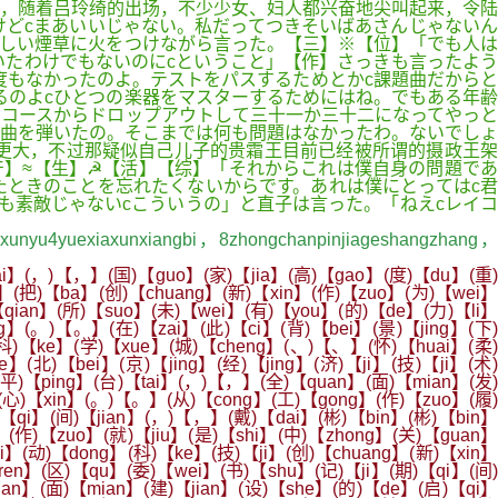
，随着吕玲绮的出场，不少少女、妇人都兴奋地尖叫起来，令陆
けどcまあいいじゃない。私だってつきそいばあさんじゃないん
しい煙草に火をつけながら言った。【三】※【位】「でも人は
いたわけでもないのにcということ」【作】さっきも言ったよう
度もなかったのよ。テストをパスするためとかc課題曲だからと
るのよcひとつの楽器をマスターするためにはね。でもある年齢
コースからドロップアウトして三十一か三十二になってやっと
の曲を弾いたの。そこまでは何も問題はなかったわ。ないでしょ
更大，不过那疑似自己儿子的贵霜王目前已经被所谓的摄政王架
产】≈【生】☭【活】【综】「それからこれは僕自身の問題であ
たときのことを忘れたくないからです。あれは僕にとってはc君
も素敵じゃないcこういうの」と直子は言った。「ねえcレイコ
gxunyu4yuexiaxunxiangbi，8zhongchanpinjiageshangzhang，
ai】(，)【，】(国)【guo】(家)【jia】(高)【gao】(度)【du】(重)
i】(把)【ba】(创)【chuang】(新)【xin】(作)【zuo】(为)【wei】
【qian】(所)【suo】(未)【wei】(有)【you】(的)【de】(力)【li】
ng】(。)【。】(在)【zai】(此)【ci】(背)【bei】(景)【jing】(下)
(科)【ke】(学)【xue】(城)【cheng】(、)【、】(怀)【huai】(柔)
(北)【bei】(京)【jing】(经)【jing】(济)【ji】(技)【ji】(术)
(平)【ping】(台)【tai】(，)【，】(全)【quan】(面)【mian】(发)
】(心)【xin】(。)【。】(从)【cong】(工)【gong】(作)【zuo】(履)
【qi】(间)【jian】(，)【，】(戴)【dai】(彬)【bin】(彬)【bin】
】(作)【zuo】(就)【jiu】(是)【shi】(中)【zhong】(关)【guan】
i】(动)【dong】(科)【ke】(技)【ji】(创)【chuang】(新)【xin】
ren】(区)【qu】(委)【wei】(书)【shu】(记)【ji】(期)【qi】(间)
an】(面)【mian】(建)【jian】(设)【she】(的)【de】(启)【qi】