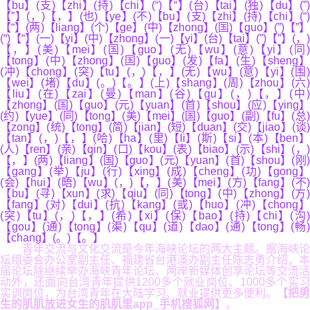
【bu】(支)【zhi】(持)【chi】(“)【“】(台)【tai】(独)【du】(”)
【”】(，)【，】(也)【ye】(不)【bu】(支)【zhi】(持)【chi】(“)
【“】(两)【liang】(个)【ge】(中)【zhong】(国)【guo】(”)【”】
(“)【“】(一)【yi】(中)【zhong】(一)【yi】(台)【tai】(”)【”】(，)
【，】(美)【mei】(国)【guo】(无)【wu】(意)【yi】(同)
【tong】(中)【zhong】(国)【guo】(发)【fa】(生)【sheng】
(冲)【chong】(突)【tu】(，)【，】(无)【wu】(意)【yi】(围)
【wei】(堵)【du】(。)【。】(上)【shang】(周)【zhou】(六)
【liu】(在)【zai】(曼)【man】(谷)【gu】(，)【，】(中)
【zhong】(国)【guo】(元)【yuan】(首)【shou】(应)【ying】
(约)【yue】(同)【tong】(美)【mei】(国)【guo】(副)【fu】(总)
【zong】(统)【tong】(简)【jian】(短)【duan】(交)【jiao】(谈)
【tan】(，)【，】(哈)【ha】(里)【li】(斯)【si】(本)【ben】
(人)【ren】(亲)【qin】(口)【kou】(表)【biao】(示)【shi】(，)
【，】(两)【liang】(国)【guo】(元)【yuan】(首)【shou】(刚)
【gang】(举)【ju】(行)【xing】(成)【cheng】(功)【gong】
(会)【hui】(晤)【wu】(，)【，】(美)【mei】(方)【fang】(不)
【bu】(寻)【xun】(求)【qiu】(同)【tong】(中)【zhong】(方)
【fang】(对)【dui】(抗)【kang】(或)【huo】(冲)【chong】
(突)【tu】(，)【，】(希)【xi】(保)【bao】(持)【chi】(沟)
【gou】(通)【tong】(渠)【qu】(道)【dao】(通)【tong】(畅)
【chang】(。)【。】
青年交流与文化交流是今年海峡论坛的两大主题。据海峡论
坛组委会办公室副主任、福建省台港澳办副主任陈志勇介绍，本
届论坛除继续举办海峡青年论坛、两岸新媒体创享论坛等交流活
动外，还面向台湾青年提供1200多个就业岗位、1000多个实习
实训岗位，为台湾青年在大陆学习、就业提供更多便利。
【把男
生的肌肌放进女生的肌肌里app_手机搜狐网】
。