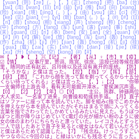
【yuan】(则)【ze】(，)【，】(正)【zheng】(把)【ba】(台)
【tai】(湾)【wan】(日)【ri】(益)【yi】(推)【tui】(向)【xiang】
(险)【xian】(境)【jing】(，)【，】(由)【you】(此)【ci】(可)
【ke】(见)【jian】(一)【yi】(斑)【ban】(。)【。】(#)【#】(日)
【ri】(首)【shou】(相)【xiang】(声)【sheng】(称)【cheng】
(中)【zhong】(方)【fang】(军)【jun】(演)【yan】(事)【shi】
(关)【guan】(日)【ri】(本)【ben】(安)【an】(全)【quan】(#)
【#】(#)【#】(解)【jie】(放)【fang】(军)【jun】(轰)【hong】
(炸)【zha】(机)【ji】(歼)【jian】(轰)【hong】(机)【ji】(挂)
【gua】(载)【zai】(实)【shi】(弹)【dan】(接)【jie】(续)
【xu】(升)【sheng】(空)【kong】(#)【#】
✉【 】❥【 】⌘【记】→【者】【从】♀【市】☤【疫】
☑【情】 议事厅里，贾诩、陈宫、徐庶、沮授已经等候在那
里，随同的还有赵云、吕玲绮以及还没有离开的庞统。【防】
「そうかな」と僕は言った。【控】【指】ツ【挥】【部】
【获】【悉】「これから顔を洗って髭を剃ってくるから十五分
くらい待ってくれる」と僕は言った。【，】↓【2】 “你带
一支偏师往上游去寻，看有无可能掘开漳水。”夏侯渊沉声道。
【0】〗【2】【2】【年】◎【9】 “主公，陈群、钟繇两位
大人求见。”一名家丁进来，向曹操和荀彧拱手道。【月】直子
はソファーに座って本を読んでいた。脚を組みc指でこめかみ
を押えながら本を読んでいたがcそれはまるで頭に入ってくる
言葉を指でさわってたしかめているみたいに見えた。もうぽつ
ぽつと雨が降りはじめていてc電灯の光が細かい粉のように彼
女の体のまわりにちらちらと漂っていた。レイコさんとずっと
二人で話したあとで直子を見るとc彼女はなんて若いんだろう
と僕はあらためて認識した。【7】「残念ね。けっこうすごい
やつなのにc今回のは」と緑はいかにも残念そうに言った。