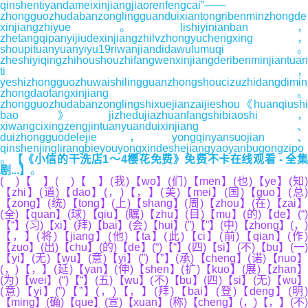
qinshentiyandameixinjiangjiaorenfengcai”——
zhongguozhudabanzonglingguanduixiantongribenminzhongde
xinjiangzhiyue。lishiyinianban，
zhetangqipanyijiudexinjiangzhilvzhongyuchengxing，
shoupituanyuanyiyu19riwanjiandidawulumuqi。
zheshiyiqingzhihoushouzhifangwenxinjiangderibenminjiantuan
ti，
yeshizhongguozhuwaishilingguanzhongshoucizuzhidangdimin
zhongdaofangxinjiang。
zhongguozhudabanzonglingshixuejianzaijieshou《huanqiushi
bao》jizhedujiazhuanfangshibiaoshi，
xiwangcixingzengjintuanyuanduixinjiang、
duizhongguodelejie，yongqinyansuojian、
qinshenjinglirangbieyouyongxindeshejiangyaoyanbugongzipo
。
【《小信的干洗店1～4樱花免费》免费不卡在线观看 - 全
剧...】
。
( )【 】( )【 】(我)【wo】(们)【men】(也)【ye】(知)
【zhi】(道)【dao】(，)【，】(美)【mei】(国)【guo】(总)
【zong】(统)【tong】(上)【shang】(周)【zhou】(在)【zai】
(全)【quan】(球)【qiu】(瞩)【zhu】(目)【mu】(的)【de】(“)
【“】(习)【xi】(拜)【bai】(会)【hui】(”)【”】(中)【zhong】(，)
【，】(将)【jiang】(他)【ta】(此)【ci】(前)【qian】(作)
【zuo】(出)【chu】(的)【de】(“)【“】(四)【si】(不)【bu】(一)
【yi】(无)【wu】(意)【yi】(”)【”】(承)【cheng】(诺)【nuo】
(，)【，】(延)【yan】(伸)【shen】(扩)【kuo】(展)【zhan】
(为)【wei】(“)【“】(五)【wu】(不)【bu】(四)【si】(无)【wu】
(意)【yi】(”)【”】(，)【，】(拜)【bai】(登)【deng】(明)
【ming】(确)【que】(宣)【xuan】(称)【cheng】(，)【，】(不)