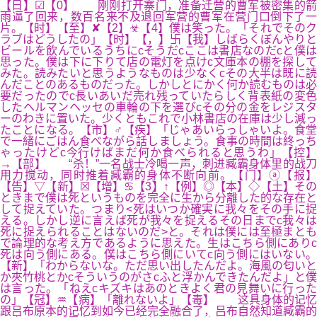
【日】☑【0】 刚刚打开寨门，准备迁营的曹军被密集的箭
雨逼了回来，数百名来不及退回军营的曹军在营门口倒下了一
片。【时】【至】✘【2】☣【4】僕は笑った。「それでそのク
ラブはどうしたの」【时】【，】卐【我】しばらくぼんやりと
ビールを飲んでいるうちにcそうだcここは書店なのだcと僕は
思った。僕は下に下りて店の電灯を点けc文庫本の棚を探して
みた。読みたいと思うようなものは少なくcその大半は既に読
んだことのあるものだった。しかしとにかく何か読むものは必
要だったのでc長いあいだ売れ残っていたらしく背表紙の変色
したヘルマンヘッセの車輪の下を選びcその分の金をレジスタ
ーのわきに置いた。少くともこれで小林書店の在庫は少し減っ
たことになる。【市】♂【疾】「じゃあいらっしゃいよ。食堂
で一緒にごはん食べながら話しましょう。食事の時間は終っち
ゃったけどc今行けばまだ何か食べられると思うわ」【控】
→【部】 “杀！”一名战士冷喝一声，刺进臧霸身体里的战刀
用力搅动，同时推着臧霸的身体不断向前。【门】ⓐ【报】
【告】▽【新】☒【增】♋【3】↑【例】◎【本】◇【土】その
ときまで僕は死というものを完全に生から分離した的な存在と
して捉えていた。つまり<死はいつか確実に我々をその手に捉
える。しかし逆に言えば死が我々を捉えるその日までc我々は
死に捉えられることはないのだ>と。それは僕には至極まとも
で論理的な考え方であるように思えた。生はこちら側にありc
死は向う側にある。僕はこちら側にいてc向う側にはいない。
【新】「わからないな。ただ思い出したんだよ。海風の匂いと
か夾竹桃とかcそういうのがさcふと浮かんできたんだよ」と僕
は言った。「ねえcキズキはあのときよく君の見舞いに行った
の」【冠】♒【病】「離れないよ」【毒】 这具身体的记忆
跟吕布原本的记忆到如今已经完全融合了，吕布自然知道臧霸的