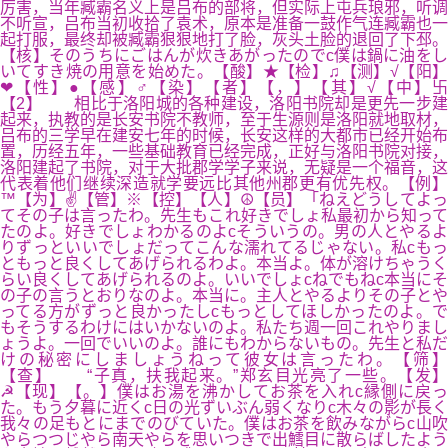
厉害，当年臧霸名义上是吕布的部将，但实际上屯兵琅邪，听调
不听宣，吕布当初收拾了袁术，原本是准备一鼓作气连臧霸也一
起打服，最终却被臧霸狠狠地打了脸，灰头土脸的退回了下邳。
【核】そのうちにごはんが炊きあがったのでc僕は鍋に油をし
いてすき焼の用意を始めた。【酸】★【检】♫【测】√【阳】
❤【性】●【感】♂【染】【者】【，】【其】√【中】卐
【2】 相比于洛阳城的各种建设，洛阳书院却是更先一步建
起来，执教的是长安书院不教师，至于生源则是洛阳就地取材，
吕布的三学早在建安七年的时候，长安这样的大都市已经开始布
置，历经五年，一些基础教育已经完成，正好与洛阳书院对接，
洛阳建起了书院，对于大批郡学学子来说，无疑是一个福音，这
代表着他们继续深造就学要远比其他州郡更有优先权。【例】
™【为】✌【管】※【控】【人】☮【员】「ねえどうしてよっ
てその子は言ったわ。先生もこれ好きでしょ私最初から知って
たのよ。好きでしょわかるのよcそういうの。男の人とやるよ
りずっといいでしょだってこんな濡れてるじゃない。私cもっ
ともっと良くしてあげられるわよ。本当よ。体が溶けちゃうく
らい良くしてあげられるのよ。いいでしょcねでもねc本当にそ
の子の言うとおりなのよ。本当に。主人とやるよりその子とや
ってる方がずっと良かったしcもっとしてほしかったのよ。で
もそうするわけにはいかないのよ。私たち週一回これやりまし
ょうよ。一回でいいのよ。誰にもわからないもの。先生と私だ
けの秘密にしましょうねって彼女は言ったわ。【筛】
【查】 “子真，扶我起来。”郑玄目光亮了一些。【发】
☭【现】【。】僕はお湯を沸かしてお茶を入れc縁側に戻っ
た。もう夕暮に近くc日の光ずいぶん弱くなりc木々の影が長く
我々の足もとにまでのびていた。僕はお茶を飲みながらc山吹
やらつつじやら南天やらを思いつきで出鱈目に散らばしたよう