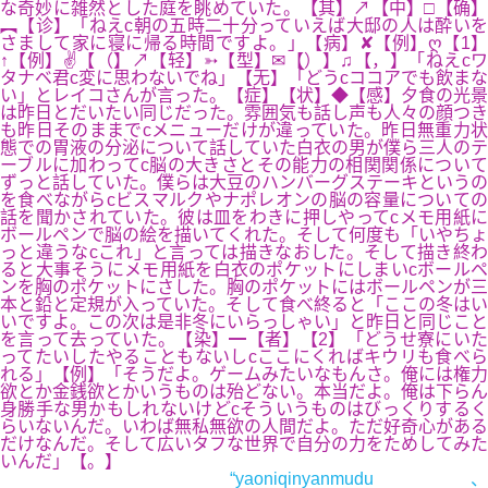
な奇妙に雑然とした庭を眺めていた。【其】↗【中】□【确】
︻【诊】「ねえc朝の五時二十分っていえば大邸の人は酔いを
さまして家に寝に帰る時間ですよ。」【病】✘【例】ღ【1】
↑【例】✌【（】↗【轻】➳【型】✉【）】♫【，】「ねえcワ
タナベ君c変に思わないでね」【无】「どうcココアでも飲まな
い」とレイコさんが言った。【症】【状】◆【感】夕食の光景
は昨日とだいたい同じだった。雰囲気も話し声も人々の顔つき
も昨日そのままでcメニューだけが違っていた。昨日無重力状
態での胃液の分泌について話していた白衣の男が僕ら三人のテ
ーブルに加わってc脳の大きさとその能力の相関関係について
ずっと話していた。僕らは大豆のハンバーグステーキというの
を食べながらcビスマルクやナポレオンの脳の容量についての
話を聞かされていた。彼は皿をわきに押しやってcメモ用紙に
ボールペンで脳の絵を描いてくれた。そして何度も「いやちょ
っと違うなcこれ」と言っては描きなおした。そして描き終わ
ると大事そうにメモ用紙を白衣のポケットにしまいcボールペ
ンを胸のポケットにさした。胸のポケットにはボールペンが三
本と鉛と定規が入っていた。そして食べ終ると「ここの冬はい
いですよ。この次は是非冬にいらっしゃい」と昨日と同じこと
を言って去っていた。【染】━【者】【2】「どうせ寮にいた
ってたいしたやることもないしcここにくればキウリも食べら
れる」【例】「そうだよ。ゲームみたいなもんさ。俺には権力
欲とか金銭欲とかいうものは殆どない。本当だよ。俺は下らん
身勝手な男かもしれないけどcそういうものはびっくりするく
らいないんだ。いわば無私無欲の人間だよ。ただ好奇心がある
だけなんだ。そして広いタフな世界で自分の力をためしてみた
いんだ」【。】
“yaoniqinyanmudu、