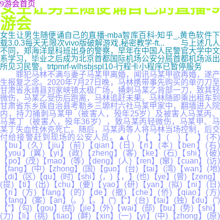
女生让男生随便诵自己的直播-9
9游会首页
游会
女生让男生随便诵自己的直播-mba智库百科-知乎_,黄色软件下
载3.0.3每天无限次vivo版破解游戏,秘密教学-ft... 与上述几人
不同，郑海洋是科班出身的警察，早年在中国人民警官大学中文
系学习，毕业之后成为北京首都国际机场公安分局首都机场派出
所见习民警。trtpmrf-wlhsbjspl10-行程卡小程序已暂停服务
罪犯马林不满与妻子马某甲离婚，闻讯马某甲欲再婚，遂产
生报复之念。2020年7月27日晚，马林携带事先购买的单刃刀至
甘肃省永靖县刘家峡镇太极广场，捅刺马某乙背部一刀，致其轻
微伤，马某乙受伤后跑离，马林追赶未果。马林随即乘出租车到
甘肃省东乡族自治县考勒乡三塬村六社马某甲家中，翻墙进入院
内，持刀捅刺马某甲（被害人，殁年25岁）及被害人马某丙、
马某丁（被害人，殁年36岁），致马某丙轻微伤，马某甲、马
某丁失血性休克死亡。随后，马某丙等人将马林当场控制，后交
付给接警赶到现场的公安人员。▲( )【 】( )【 】(不)
【bu】(久)【jiu】(前)【qian】(日)【ri】(本)【ben】(右)
【you】(翼)【yi】(政)【zheng】(客)【ke】(石)【shi】(破)
【po】(茂)【mao】(等)【deng】(人)【ren】(窜)【cuan】(访)
【fang】(中)【zhong】(国)【guo】(台)【tai】(湾)【wan】(地)
【di】(区)【qu】(时)【shi】(，)【，】(也)【ye】(曾)【zeng】
(提)【ti】(出)【chu】(要)【yao】(研)【yan】(拟)【ni】(日)
【ri】(方)【fang】(的)【de】(撤)【che】(侨)【qiao】(方)
【fang】(案)【an】(。)【。】(“)【“】(台)【tai】(独)【du】(”)
【”】(勾)【gou】(结)【jie】(外)【wai】(部)【bu】(势)【shi】
(力)【li】(挑)【tiao】(衅)【xin】(一)【yi】(中)【zhong】(原)