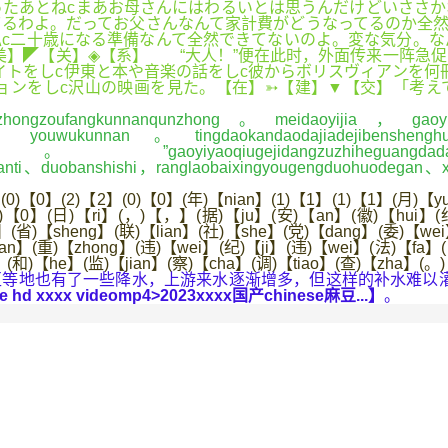
たあとねcまあお母さんにはわるいとは思うんだけどいささか
るわよ。だってお父さんなんて家計費がどうなってるのか全然
c二十歳になる準備なんて全然できてないのよ。変な気分。な
美】◤【关】◈【系】 “大人！”便在此时，外面传来一阵急
トをしc伊東と本や音楽の話をしc彼からボリスヴィアンを何冊
ョンをしc沢山の映画を見た。【在】➳【建】▼【交】「考え
ongzoufangkunnanqunzhong。meidaoyijia，gaoyido
、youwukunnan。tingdaokandaodajiadejibenshengh
ufulide。”gaoyiyaoqiugejidangzuzhiheguangda
enanti、duobanshishi，ranglaobaixingyougengduohuodegan
0)【0】(2)【2】(0)【0】(年)【nian】(1)【1】(1)【1】(月)【y
0)【0】(日)【ri】(，)【，】(据)【ju】(安)【an】(徽)【hui】(纪
】(省)【sheng】(联)【lian】(社)【she】(党)【dang】(委)【we
an】(重)【zhong】(违)【wei】(纪)【ji】(违)【wei】(法)【fa】
a】(和)【he】(监)【jian】(察)【cha】(调)【tiao】(查)【zha】(
等地也有了一些降水，上游来水逐渐增多，但这样的补水难以灌
e hd xxxx videomp4>2023xxxx国产chinese麻豆...】
。