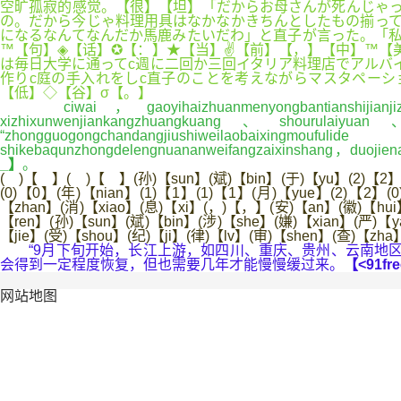
空旷孤寂的感觉。【很】【坦】「だからお母さんが死んじゃっ
の。だから今じゃ料理用具はなかなかきちんとしたもの揃って
になるなんてなんだか馬鹿みたいだわ」と直子が言った。「私
™【句】◈【话】✪【：】★【当】✌【前】【，】【中】™【
は毎日大学に通ってc週に二回か三回イタリア料理店でアルバイ
作りc庭の手入れをしc直子のことを考えながらマスタペーシ
【低】◇【谷】σ【。】
ciwai，gaoyihaizhuanmenyongbantianshijianjizh
xizhixunwenjiankangzhuangkuang、shourulaiyuan
“zhongguogongchandangjiushiweilaobaixingmo
shikebaqunzhongdelengnuananweifangzaixinshang，duoji
_】
。
( )【 】( )【 】(孙)【sun】(斌)【bin】(于)【yu】(2)【2】(
(0)【0】(年)【nian】(1)【1】(1)【1】(月)【yue】(2)【2】(
【zhan】(消)【xiao】(息)【xi】(，)【，】(安)【an】(徽)【hui
【ren】(孙)【sun】(斌)【bin】(涉)【she】(嫌)【xian】(严)【y
【jie】(受)【shou】(纪)【ji】(律)【lv】(审)【shen】(查)【zh
“9月下旬开始，长江上游，如四川、重庆、贵州、云南地区
会得到一定程度恢复，但也需要几年才能慢慢缓过来。
【<91fre
网站地图