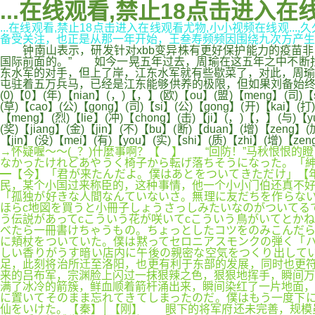
...在线观看,禁止18点击进入在
...在线观看,禁止18点击进入在线观看尤物,小小视频在线观.
备受关注，也正是从那一年开始，王叁寿频频因围绕九次方产生的纠纷而成
钟南山表示，研发针对xbb变异株有更好保护能力的疫苗非常
国际前面的。” 如今一晃五年过去，周瑜在这五年之中不断
东水军的对手，但上了岸，江东水军就有些歇菜了，对此，周瑜
屯驻着五万兵马，已经是江东能够供养的极限，但如果刘备始终不动江夏
(0)【0】(年)【nian】(，)【，】(欧)【ou】(盟)【meng】(司)【s
(草)【cao】(公)【gong】(司)【si】(公)【gong】(开)【kai】(打
【meng】(烈)【lie】(冲)【chong】(击)【ji】(，)【，】(与)【y
(奖)【jiang】(金)【jin】(不)【bu】(断)【duan】(增)【zeng】(
【jin】(没)【mei】(有)【you】(实)【shi】(质)【zhi】(增)【ze
→怀疑喔～～(_？)什麼事啊？【 】 “回防！”马秋恨恨
なかったけれどあやうく椅子から転げ落ちそうになった。「紳
━【今】「君が来たんだよ。僕はあとをついてきただけ」【
民，某个小国过来称臣的，这种事情，他一个小小门伯还真不好
「孤独が好きな人間なんていないさ。無理に友だちを作らない
ほらc地図を買うと小冊子しょうさっしみたいなのがついてる
う伝説があってcこういう花が咲いてcこういう鳥がいてとか
べたら一冊書けちゃうもの。ちょっとしたコツをのみこんだら
に頬杖をついていた。僕は黙ってセロニアスモンクの弾く「ハ
しい香りがうす暗い店内に午後の親密な空気をつくり出して
足，此刻将治所迁至洛阳，也更有利于东部的发展，同时也更符
来的吕布军，宗渊脸上闪过一抹狠辣之色，狠狠地挥手，瞬间万
满了冰冷的箭簇，鲜血顺着箭杆涌出来，瞬间染红了一片地面，
に置いてそのまま忘れてきてしまったのだ。僕はもう一度下に
仙をいけた。【秦】│【刚】 眼下的将军府还未完善，规模