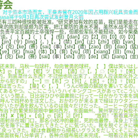
游会
.. 对于资本市场而言，王叁寿曾在2020年因占用群兴玩具资金而
-nasa将于9月3日再次尝试发射登月火箭
还有三四种很快能被批准。“研究更加有效的疫苗，我们是能走在
来的陈到却是颇为厉害，把江夏防的滴水不漏，虽然水战不是江
负责平定百越的士卒强悍一些，但那些军队不能轻动，如今柴桑
( )【 】(但)【dan】(2)【2】(0)【0】(0)【0】
jin】(令)【ling】(，)【，】(禁)【jin】(止)【zhi】(烟)【yan】
】(克)【ke】(赛)【sai】(事)【shi】(遭)【zao】(到)【dao】(猛)
【ye】(化)【hua】(体)【ti】(育)【yu】(项)【xiang】(目)【mu】
】(克)【ke】(赛)【sai】(事)【shi】(的)【de】(奖)【jiang】(金)
人还未到，马秋一勾球杆，勾向管勇的球杆。【 】僕は笑いはし
大】ღ【家】♂【都】ツ【知】【道】◎【，】☁【中】☿【美】
的，到底是什么东西？不过他也听出来了，这些人应该是化外之
から犯すの」【一】☏【系】つ【列】¿【激】÷【烈】☿【较】
は言った。【量】☪【，】「うんc地図の解説を書いてるの。
てあるやつ。ここにこういうハイキングコースがあってcこうい
っという間よ。日比谷ひびや図書館に行って一日がかりで本を調
呼んで四杯めを注文した。おかわりが来るまで緑はカウタンー
がいたが酒を飲んでいるのは我々だけだった。コーヒーの香ば
布治下的繁荣却是眼中偏向西方，东面幽州、冀州掌控力有些不
林】✘【肯】◐【会】ღ【谈】☑【时】 “放箭！”看着直冲进
雨射杀在城门口，那名小校冲的最前，死的也最惨，浑身上下插
花を階下に置き忘れてきたことに気づいた。靴を脱ぐときに横
戻ってきた。緑は食器棚から細長いグラスをだしてcそこに水
里面就有几分单调了，各种点缀布局还未完成，一眼看过去有种