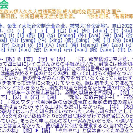
游会
途知...,,色欲av伊人久久大香线蕉影院,成人啪啪免费无码网站,国
呈阳性，为新冠病毒无症状感染者。 “你也走吧。”看着转眼间
集了大批台资制造业企业，被誉为“台资高地”。昆山2022年
( )【 】(台)【tai】(州)【zhou】(市)【shi】(仙)【xi
an】(1)【1】(例)【li】(省)【sheng】(外)【wai】(来)【lai】(台
i】(阳)【yang】(性)【xing】(病)【bing】(例)【li】(的)【de
(行)【xing】(5)【5】(人)【ren】(乘)【cheng】(坐)【zuo】(k)
he】(南)【nan】(省)【sheng】(南)【nan】(阳)【yang】(市)【s
】➳【教】©【育】【厅】✯【办】 “好，那就依照司空之意
って四日目にレイコさんからの手紙が届いた。封筒には速達切
てほしい。朝の九時と夜の九時にこの電話番号の前で待ってい
は講義が終ると僕のとなりの席に座ってcしばらく頬杖をつい
していた。他の学生がみんな教室を出ていなくなっても緑はず
ッチをすって煙草に火をつけてやった。緑は唇を丸くすぼめ
のベッドで抱きあった。雨だれの音を聞きながら布団の中で我
 冲城车一次次撞击着城门，坚固的城墙在不断颤抖。【会】第
【室】【发】☤【布】÷【通】 “邓展，安敢害我少主！”一声
】「ねえワタナベ君c英語の仮定法現在と仮定法過去の違い
と直子は言ったがcそれ以上は何も説明しなかった。【学】【
寮内ではまったく知られていなかったしcもし知られたとして
りc文句のない成績をとりc公務員試験を受けて外務省に入り
っていた。まったく申しぶんのない一家みたいだった。小遣い
ことは言えなかった。彼が誰かに何かを要求するとc言われた
いのね」【疫】❥【情】「やれやれ」と僕は言ってため息をつ