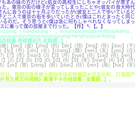
でもあの妹の方だけどc処女の高校生にしちゃオッパイが黒ずん
った。東京の街の様子が変ってしまったことやc彼女の音大時代
さんに会うのは十ヶ月ぶりだったがc彼女と二人で歩いていると
子と二人で東京の街を歩いていたときc僕はこれとまったく同じ
いるのだ。そう思うとc僕は急に何もしゃべれなくなってしまっ
バスに乗って僕の部屋まで行った。【作】↖【。】
1dong（handishang），erxianqiaojiedaomeilifang4dong，
qiaojiedaozhongchegongxiangchenghanyuan4dong，
线看-完结理论片,在线观...】
。
被)【bei】(查)【zha】(的)【de】(领)【ling】(导)【dao】(干)
【fu】(市)【shi】(长)【chang】(魏)【wei】(友)【you】(庄
7)【7】(年)【nian】(3)【3】(月)【yue】(在)【zai】(任)【ren】
】(2)【2】(0)【0】(0)【0】(9)【9】(年)【nian】(4)【4】(月)
也)【ye】(曾)【zeng】(担)【dan】(任)【ren】(海)【hai】(丰)
可分。我国应逐步建立国际市场非转基因大豆定价权，打造国产
扑克又疼又叫视频》高清不卡在线观看 - 全集剧...】
。