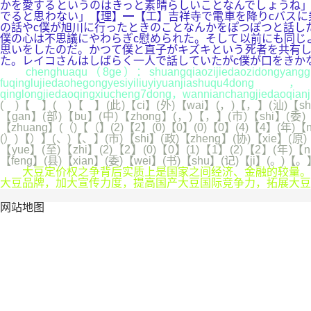
かを愛するというのはきっと素晴らしいことなんでしょうね」
でると思わない」【理】━【工】吉祥寺で電車を降りcバスに
の話やc僕が旭川に行ったときのことなんかをぽつぽつと話し
僕の心は不思議にやわらぎc慰められた。そして以前にも同じ
思いをしたのだ。かつて僕と直子がキズキという死者を共有し
た。レイコさんはしばらく一人で話していたがc僕が口をきか
chenghuaqu（8ge）：shuangqiaozijiedaozidongyangguang
fuqinglujiedaohegongyesiyiliuyiyuanjiashuqu4
qinglongjiedaoqingxiucheng7dong，wannianchangjiedaoqi
( )【 】( )【 】(此)【ci】(外)【wai】(，)【，】(汕)【shan】
【gan】(部)【bu】(中)【zhong】(，)【，】(市)【shi】(委)【
【zhuang】(（)【（】(2)【2】(0)【0】(0)【0】(4)【4】(年)【ni
(）)【）】(、)【、】(市)【shi】(政)【zheng】(协)【xie】(原)【
【yue】(至)【zhi】(2)【2】(0)【0】(1)【1】(2)【2】(年)【
【feng】(县)【xian】(委)【wei】(书)【shu】(记)【ji】(。)【。
大豆定价权之争背后实质上是国家之间经济、金融的较量。国
大豆品牌，加大宣传力度，提高国产大豆国际竞争力，拓展大豆
网站地图