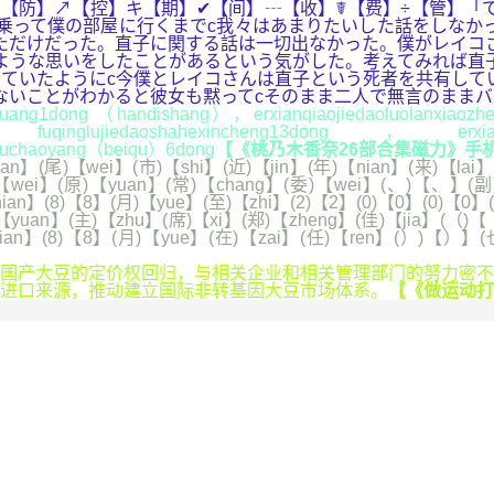
【防】↗【控】キ【期】✔【间】┄【收】☤【费】÷【管】「
乗って僕の部屋に行くまでc我々はあまりたいした話をしなか
ただけだった。直子に関する話は一切出なかった。僕がレイコ
ような思いをしたことがあるという気がした。考えてみれば直
ていたようにc今僕とレイコさんは直子という死者を共有して
ないことがわかると彼女も黙ってcそのまま二人で無言のまま
1dong （handishang），erxianqiaojiedaoluolanxiaozhen
dong，fuqinglujiedaoshahexincheng13dong，erxian
anjuchaoyang（beiqu）6dong
【《桃乃木香奈26部合集磁力》手机在
(尾)【wei】(市)【shi】(近)【jin】(年)【nian】(来)【lai】(
wei】(原)【yuan】(常)【chang】(委)【wei】(、)【、】(副)
an】(8)【8】(月)【yue】(至)【zhi】(2)【2】(0)【0】(0)【0】(
yuan】(主)【zhu】(席)【xi】(郑)【zheng】(佳)【jia】(（)【（
nian】(8)【8】(月)【yue】(在)【zai】(任)【ren】(）)【）】(
】
产大豆的定价权回归，与相关企业和相关管理部门的努力密不
进口来源，推动建立国际非转基因大豆市场体系。
【《做运动打