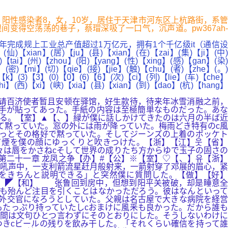
产... 阳性感染者8，女，10岁，居住于天津市河东区上杭路街，系管
变得空荡荡的巷子，蔡瑁深吸了一口气，沉声道。pw367ah-
完成规上工业总产值超过1万亿元，拥有1个千亿级it（通信设
an】(居)【ju】(县)【xian】(在)【zai】(集)【ji】(中)
)【tai】(州)【zhou】(阳)【yang】(性)【xing】(感)【gan】(染)
】(密)【mi】(切)【qie】(接)【jie】(触)【chu】(者)【zhe】(。)
【k】(3)【3】(0)【0】(6)【6】(次)【ci】(列)【lie】(车)【che】
hi】(西)【xi】(峡)【xia】(县)【xian】(到)【dao】(杭)【hang】
，请百济使者暂且安顿在驿馆，好生款待，待来年冰雪消融之前，
手が貼ってあった。手紙の内容は至極簡単なものだった。あな
る。【室】▲【、】緑が僕に話しかけてきたのは六月の半ば近
て黙っていた。窓の外には雨が降っていた。梅雨どき特有のc風
っとその格好で黙っていた。そしてジーンズの上着のポッケト
て煙を僕の顔にゆっくりと吹きつけた。【浙】【江】웃【省】
々は唇をかさねcそして世界の成りたち方からゆで玉子の固さの
二十一章 龙凤之争【办】#【公】※【室】♡【、】유【浙】
怒吼声中，一支利箭流星赶月般射来，一箭射穿了邓展的眉心，紧
をきちんと説明できる」と突然僕に質問した。【做】【好】
校】◤【和】 张鲁回到房中，但想到阳平关被破，却是睡意全
も殆んど注目を引くことはなかっただろう。彼はなんといって
c外交官になろうとしていた。父親は名古屋で大きな病院を経営
もたっぷり持っていたしcおまけに風釆も良かった。だから誰も
人間は文句ひとつ言わずにそのとおりにした。そうしないわけに
きcビールの残りを飲み干した。「それくらい確信を持って誰