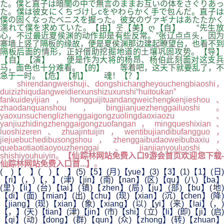
た。僕と直子は暗闇の中で無言のままお互いの体をさぐりあっ
た。僕は彼女にくちづけしcをやわらかく手で包んだ。直子は
僕の固くなったベニスを握った。彼女のヴァギナはあたたかく
濡れて僕を求めていた。【由】웃【美】ღ【自】 “先生放
心，不过最近夏侯渊的动作却是有些反常。”张辽点点头，因为
寨墙上竖了隔板的缘故，便是夏侯渊那边建起瞭望台，也看不到
隔板后面的情形，正好借助挖掘地道的土壤巩固攻势。【导】
【自】【演】 便是作为大将的杨昂、杨伯此刻面对这支兵
马，面色也十分难看。【的】 等着吧，这天下就要乱了，不
急于一时。【危】【机】 魂！【？】
shirendangweishuji、dongshichangheyouchengbiaoshi，
duizizhiqudangweidierxunshizuxunshi“huitoukan”
fankuideyijian，hongguijituandangweichengkenjieshou、
zhaodanquanshou，bingjianjuezhenggailuoshi。
yaoxunsuchenglizhenggaigongzuolingdaoxiaozu、
yanjiuzhidingzhenggaigongzuofangan，mingqueshixian、
luoshizeren、zhuajintuijin，wentibujiandibufangguo，
jiejuebuchedibusongshou，zhenggaibudaoweibubaxiu，
quebaotiaotiaoyouzhenggai、jianjianyouluoshi、
shishiyouhuiyin。
【仙踪林网站免费入口9游会首页欢迎您下载
仙踪林网站免费入口首...】
。
( )【 】( )【 】(5)【5】(月)【yue】(3)【3】(1)【1】(日)
【ri】(，)【，】(津)【jin】(南)【nan】(区)【qu】(八)【ba】
(里)【li】(台)【tai】(镇)【zhen】(局)【ju】(部)【bu】(地)
【di】(面)【mian】(出)【chu】(现)【xian】(沉)【chen】(降)
【jiang】(现)【xian】(象)【xiang】(以)【yi】(来)【lai】(，)
【，】(天)【tian】(津)【jin】(市)【shi】(立)【li】(即)【ji】(启)
【qi】(动)【dong】(群)【qun】(众)【zhong】(转)【zhuan】