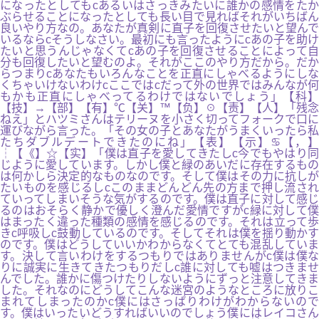
になったとしてもcあるいはさっきみたいに誰かの感情をたか
ぶらせることになったとしても長い目で見ればそれがいちばん
良いやり方なの。あなたが真剣に直子を回復させたいと望んで
いるならcそうしなさい。最初にも言ったようにcあの子を助け
たいと思うんじゃなくてcあの子を回復させることによって自
分も回復したいと望むのよ。それがここのやり方だから。だか
らつまりcあなたもいろんなことを正直にしゃべるようにしな
くちゃいけないわけcここではcだって外の世界ではみんなが何
もかも正直にしゃべってるわけではないでしょう」【科】
【技】→【部】【有】℃【关】™【负】☉【责】【人】「残念
ねえ」とハツミさんはテリーヌを小さく切ってフォークで口に
運びながら言った。「その女の子とあなたがうまくいったら私
たちダブルデートできたのにね」【表】【示】♋【，】
┆【《】☆【实】「僕は直子を愛してきたしc今でもやはり同
じように愛しています。しかし僕と緑のあいだに存在するもの
は何かしら決定的なものなのです。そして僕はその力に抗しが
たいものを感じるしcこのままどんどん先の方まで押し流され
ていってしまいそうな気がするのです。僕は直子に対して感じ
るのはおそらく静かで優しく澄んだ愛情ですがc緑に対して僕
はまったく違った種類の感情を感じるのです。それは立って歩
きc呼吸しc鼓動しているのです。そしてそれは僕を揺り動かす
のです。僕はどうしていいかわからなくてとても混乱していま
す。決して言いわけをするつもりではありませんがc僕は僕な
りに誠実に生きてきたつもりだしc誰に対しても嘘はつきませ
んでした。誰かに傷つけたりしないようにずっと注意してきま
した。それなのにどうしてこんな迷宮のようなところに放りこ
まれてしまったのかc僕にはさっぱりわけがわからないので
す。僕はいったいどうすればいいのでしょう僕にはレイコさん