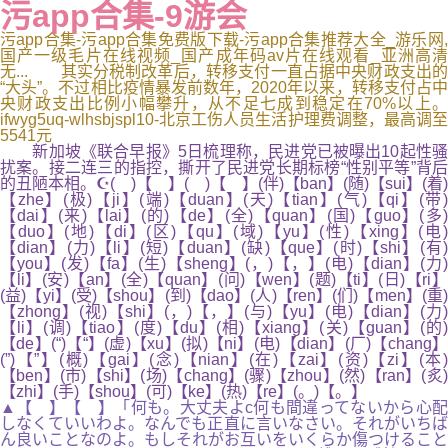
污app合集-9游会
污app合集-污app合集免费版下载-污app合集推荐大全_游乐网,
国产一级毛片在线视频_国产成年码av片在线观看_亚洲高清
无... 其实分税制改革后，转移支付一直占据中央财政支出的
“大头”。不过相比疫情暴发前数年，2020年以来，转移支付占中
央财政支出比例小幅攀升，从不足七成到稳定在70%以上。
ifwyg5uq-wlhsbjspl10-北京工伤人员生活护理费调整，最高调至
5541元
新加坡《联合早报》5日梳理称，民进党已被曝出10起性骚
扰案。接二连三的指控，撕开了民进党长期标榜“性别平等”背后
的丑陋本相。☪( )【 】( )【 】(伴)【ban】(随)【sui】(着)
【zhe】(极)【ji】(端)【duan】(天)【tian】(气)【qi】(带)
【dai】(来)【lai】(的)【de】(全)【quan】(国)【guo】(多)
【duo】(地)【di】(区)【qu】(域)【yu】(性)【xing】(电)
【dian】(力)【li】(短)【duan】(缺)【que】(时)【shi】(有)
【you】(发)【fa】(生)【sheng】(，)【，】(电)【dian】(力)
【li】(安)【an】(全)【quan】(问)【wen】(题)【ti】(日)【ri】
(益)【yi】(受)【shou】(到)【dao】(人)【ren】(们)【men】(重)
【zhong】(视)【shi】(，)【，】(与)【yu】(电)【dian】(力)
【li】(调)【tiao】(度)【du】(相)【xiang】(关)【guan】(的)
【de】(“)【“】(虚)【xu】(拟)【ni】(电)【dian】(厂)【chang】
(”)【”】(概)【gai】(念)【nian】(在)【zai】(资)【zi】(本)
【ben】(市)【shi】(场)【chang】(骤)【zhou】(然)【ran】(炙)
【zhi】(手)【shou】(可)【ke】(热)【re】(。)【。】
▲【 】【 】「何も。大丈夫よc何も間違ってないから心配
しなくていいわよ。なんでも正直に言いなさい。それがいちば
ん良いことなのよ。もしそれがお互いをいくらか傷つけること