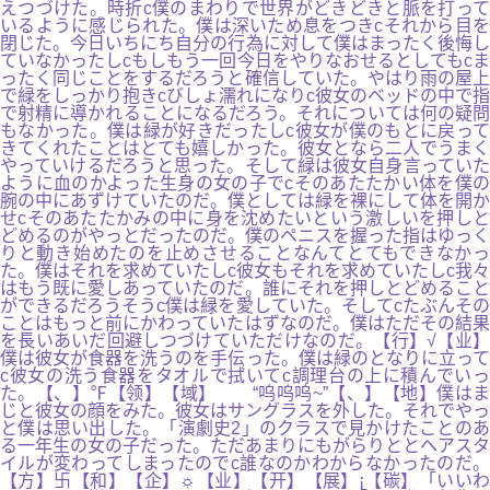
えつづけた。時折c僕のまわりで世界がどきどきと脈を打って
いるように感じられた。僕は深いため息をつきcそれから目を
閉じた。今日いちにち自分の行為に対して僕はまったく後悔し
ていなかったしcもしもう一回今日をやりなおせるとしてもcま
ったく同じことをするだろうと確信していた。やはり雨の屋上
で緑をしっかり抱きcびしょ濡れになりc彼女のベッドの中で指
で射精に導かれることになるだろう。それについては何の疑問
もなかった。僕は緑が好きだったしc彼女が僕のもとに戻って
きてくれたことはとても嬉しかった。彼女となら二人でうまく
やっていけるだろうと思った。そして緑は彼女自身言っていた
ように血のかよった生身の女の子でcそのあたたかい体を僕の
腕の中にあずけていたのだ。僕としては緑を裸にして体を開か
せcそのあたたかみの中に身を沈めたいという激しいを押しと
どめるのがやっとだったのだ。僕のペニスを握った指はゆっく
りと動き始めたのを止めさせることなんてとてもできなかっ
た。僕はそれを求めていたしc彼女もそれを求めていたしc我々
はもう既に愛しあっていたのだ。誰にそれを押しとどめること
ができるだろうそうc僕は緑を愛していた。そしてcたぶんその
ことはもっと前にかわっていたはずなのだ。僕はただその結果
を長いあいだ回避しつづけていただけなのだ。【行】√【业】
僕は彼女が食器を洗うのを手伝った。僕は緑のとなりに立って
c彼女の洗う食器をタオルで拭いてc調理台の上に積んでいっ
た。【、】℉【领】【域】 “呜呜呜~”【、】【地】僕はま
じと彼女の顔をみた。彼女はサングラスを外した。それでやっ
と僕は思い出した。「演劇史2」のクラスで見かけたことのあ
る一年生の女の子だった。ただあまりにもがらりととヘアスタ
イルが変わってしまったのでc誰なのかわからなかったのだ。
【方】卐【和】【企】☼【业】【开】【展】¡【碳】「いいわ