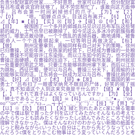
负责分配财富的世家……不好意思，世家可以存在，但分配财富
有吕布或者说官府就够了，就不劳您帮忙了，谁敢向这方面伸
手，吕布会第一时间剁掉他们的爪子。【为】☣【2】
√【0】 “嗯。”貂蝉点点头，目送吕布离开。【6】【0】
⊿【年】■【前】【实】☒【现】✈【碳】☮【中】【和】
【目】 被围困了一个多月的邺城兵马见识过吕布军队这些弩
箭的威力，士气也早已被磨掉了，如今见这么多冰冷的箭簇指着
他们，哪里还敢动弹，一个个慌乱的丢掉兵器，跪地请降，被鲁
能命人一个个连着绑起来，一切等明日再做决定。【标】
【做】 荆州定要拿到，周瑜同样有自己对天下的策略，徐州
已归曹操，这些年来，在陈家的经营下，已经成为曹操的一处粮
仓，曹操不可能容许江东染指，而以江东如今的实力，也不好跟
曹操正面硬撼，在曹操的压迫下，江东想要有所发展，荆州就是
一处重要的用武之地，只要江东能够将荆州拿下来，而后以江东
为跳板，西征巴蜀，便可以与吕布、曹操三分天下，若周瑜的计
划能够实现的话，江东将会一跃成为足以与吕布、曹操比肩的诸
侯。【好】⊿【技】♂【术】【研】◈【发】 “贵霜国的第一
勇士？”吕布扫了一眼拔罕纳死不瞑目的尸体，好笑的摇了摇
头，真不知道这个人到这来究竟是干什么的？【储】✘【备】
【，】「それで直子はよくなっているんですか」【为】【全】
「紳士であることだ」【国】☠【科】﹎.εз︷:﹎::..:*●.。::°o¤,,
¤o°`°o¤*.:*‘..:*.:*’.*εз→︷╅╊(ˉ`._.._.′ˉ)(ˉ`′ˉ)`..′【技】℉【界】℉
【以】※【及】【相】┃【关】緑と別れたあとc家に帰る電車
の中で僕は駅で買った夕刊を広げてみたがcそんなもの考えて
みたらちっとも読みたくなかったしc読んでみたところで何も
理解できなかった。僕はそんなわけのわからない新聞の紙面を
じっと睨みながらcいったい自分はこれから先どうなっていく
んだろうc僕をとりかこむ物事はどう変っていくんだろうと考