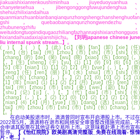
jiakuaishixianrenkoushiminhua、jiuyeduoyuanhua、
chanyetesehua、jibengonggongfuwujundenghua、
shehuizhilixiandaihua，
quanmianzhuanbianbanqianqunzhongshengchanshenghuofan
gshi，quebaobanqianqunzhongwendezhu、
zhubunengzhifu，
weituidongtuopindiqugaozhiliangfazhanruqishixianzhongguos
hixiandaihuadaxiajianshijichu。
【刘玥japanese chinese jun
liu internal spunk stream...】
。
( )【 】( )【 】(此)【ci】(番)【fan】(卸)【xie】(任)
【ren】(台)【tai】(州)【zhou】(市)【shi】(市)【shi】(长)
【chang】(的)【de】(吴)【wu】(晓)【xiao】(东)【dong】(，)
【，】(生)【sheng】(于)【yu】(1)【1】(9)【9】(6)【6】(5)
【5】(年)【nian】(1)【1】(2)【2】(月)【yue】(，)【，】(曾)
【zeng】(任)【ren】(丽)【li】(水)【shui】(市)【shi】(市)
【shi】(长)【chang】(，)【，】(2)【2】(0)【0】(2)【2】(1)
【1】(年)【nian】(1)【1】(2)【2】(月)【yue】(任)【ren】(台)
【tai】(州)【zhou】(市)【shi】(委)【wei】(副)【fu】(书)
【shu】(记)【ji】(、)【、】(代)【dai】(市)【shi】(长)
【chang】(，)【，】(2)【2】(0)【0】(2)【2】(2)【2】(年)
【nian】(4)【4】(月)【yue】(当)【dang】(选)【xuan】(台)
【tai】(州)【zhou】(市)【shi】(市)【shi】(长)【chang】(。)
【。】
在启动美股退市时，滴滴曾同时宣布开启港股上市。不过在
2022年5月，滴滴称在退市和网络安全审查整改措施完成前，不
会申请其股票在其他证券交易所上市。这意味着赴港上市也宣布
暂停。
【《怡红院院》欧美剧高清完整版_免费在线观看- 惊
片 - 老...】
。