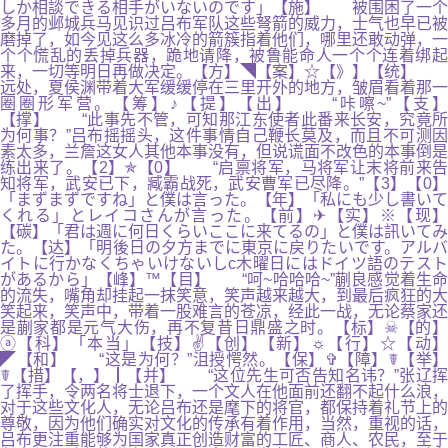
しか相談できる相手がいないのです」【施】 被围困了一个
多月的邺城兵马见识过吕布军队这些弩箭的威力，士气也早已被
磨掉了，如今见这么多冰冷的箭簇指着他们，哪里还敢动弹，一
个个慌乱的丢掉兵器，跪地请降，被鲁能命人一个个连着绑起
来，一切等明日再做决定。【方】◥【案】☆【》】【统】
远处，夏侯渊带着大军缓缓停在三里开外的地方，皱眉看着那一
圈圈形军营。【筹】♪【提】【出】 “咔嚓~”【支】
【撑】 “此事先不管，可知那江东使者此番来长安，究竟所
为何事？”吕布摇摇头，这件事情自己鞭长莫及，而且不可测因
素太多，兰詹这女人其他本事没有，但说谎面不改色的本事倒是
练出来了。【2】✯【0】 “启禀将军，马将军让末将前来告
知将军，武安已下，臧霸战死，武安曹军已尽降。”【3】【0】
「まずまずですね」と僕は言った。【年】「私にも少し書いて
くれる」とレイコさんが言った。【前】✈【实】※【现】
【碳】「君は週に何日くらいここに来てるの」と僕は訊いてみ
た。【达】「明後日の夕方までに東京に戻りたいです。アルバ
イトに行かなくちゃいけないしc木曜日にはドイツ語のテスト
があるから」【峰】™【目】 “呵~哈哈哈~”蒯良感觉着生命
的流失，嘴角却挂起一抹笑意，笑声越来越大，到最后疯狂的大
笑起来，笑声中，带着一股难言的苍凉，经此一战，无论蔡家还
是蒯家都是元气大伤，再不复昔日鼎盛之时。【标】☠【的】
ⓐ【科】「本当」【技】✌【创】【新】☼【行】☆【动】
◤【和】 “这是为何？”沮授愕然。【保】✞【障】☤【举】
☤【措】【，】┃【并】 “这位先生可否告知名讳？”张辽挥
了挥手，令两名将士退下，一个文人在他面前还翻不起什么浪，
对于这些文化人，无论吕布还是麾下的将官，都保持着礼节上的
尊敬，因为他们确实对文化的传承有着作用，当然，重视的话，
吕布更注重能够为国家真正创造财富的工匠、商人、农民，至于