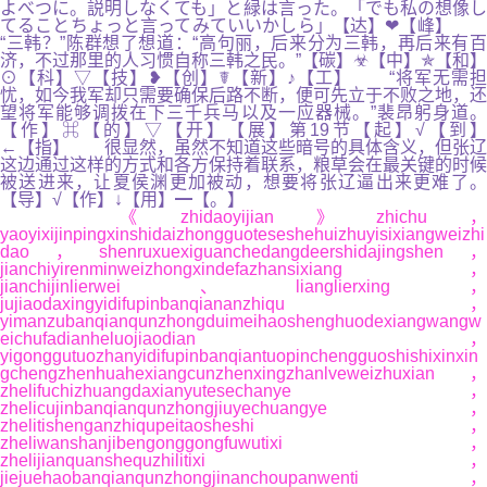
よべつに。説明しなくても」と緑は言った。「でも私の想像し
てることちょっと言ってみていいかしら」【达】❤【峰】
“三韩？”陈群想了想道：“高句丽，后来分为三韩，再后来有百
济，不过那里的人习惯自称三韩之民。”【碳】☣【中】✯【和】
⊙【科】▽【技】❥【创】☤【新】♪【工】 “将军无需担
忧，如今我军却只需要确保后路不断，便可先立于不败之地，还
望将军能够调拨在下三千兵马以及一应器械。”裴昂躬身道。
【作】⌘【的】▽【开】【展】第19节【起】√【到】
←【指】 很显然，虽然不知道这些暗号的具体含义，但张辽
这边通过这样的方式和各方保持着联系，粮草会在最关键的时候
被送进来，让夏侯渊更加被动，想要将张辽逼出来更难了。
【导】√【作】↓【用】━【。】
《zhidaoyijian》zhichu，
yaoyixijinpingxinshidaizhongguoteseshehuizhuyisixiangweizhi
dao，shenruxuexiguanchedangdeershidajingshen，
jianchiyirenminweizhongxindefazhansixiang，
jianchijinlierwei、lianglierxing，
jujiaodaxingyidifupinbanqiananzhiqu，
yimanzubanqianqunzhongduimeihaoshenghuodexiangwangw
eichufadianheluojiaodian，
yigonggutuozhanyidifupinbanqiantuopinchengguoshishixinxin
gchengzhenhuahexiangcunzhenxingzhanlveweizhuxian，
zhelifuchizhuangdaxianyutesechanye，
zhelicujinbanqianqunzhongjiuyechuangye，
zhelitishenganzhiqupeitaosheshi，
zheliwanshanjibengonggongfuwutixi，
zhelijianquanshequzhilitixi，
jiejuehaobanqianqunzhongjinanchoupanwenti，