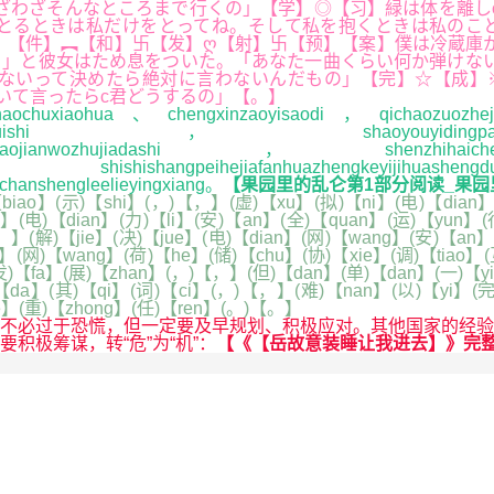
ざわざそんなところまで行くの」【学】◎【习】緑は体を離し
とるときは私だけをとってね。そして私を抱くときは私のこ
」【件】︻【和】卐【发】ღ【射】卐【预】【案】僕は冷蔵庫
」と彼女はため息をついた。「あなた一曲くらい何か弾けない
ないって決めたら絶対に言わないんだもの」【完】☆【成】
いて言ったらc君どうするの」【。】
naochuxiaohua、chengxinzaoyisaodi，qichaozuozhejihu
aojiujingshizenmehuishi，shaoyouyidingp
ayoujieshidizhaojianwozhujiadashi，shenzhihai
ishishangpeihejiafanhuazhengkeyijihuasheng
chanshengleelieyingxiang。
【果园里的乱仑第1部分阅读_果园
iao】(示)【shi】(，)【，】(虚)【xu】(拟)【ni】(电)【dian】(
】(电)【dian】(力)【li】(安)【an】(全)【quan】(运)【yun】(行
。】(解)【jie】(决)【jue】(电)【dian】(网)【wang】(安)【an】
n】(网)【wang】(荷)【he】(储)【chu】(协)【xie】(调)【tiao】(
发)【fa】(展)【zhan】(，)【，】(但)【dan】(单)【dan】(一)【yi】
)【da】(其)【qi】(词)【ci】(，)【，】(难)【nan】(以)【yi】(完
de】(重)【zhong】(任)【ren】(。)【。】
必过于恐慌，但一定要及早规划、积极应对。其他国家的经验
积极筹谋，转“危”为“机”：
【《【岳故意装睡让我进去】》完整版