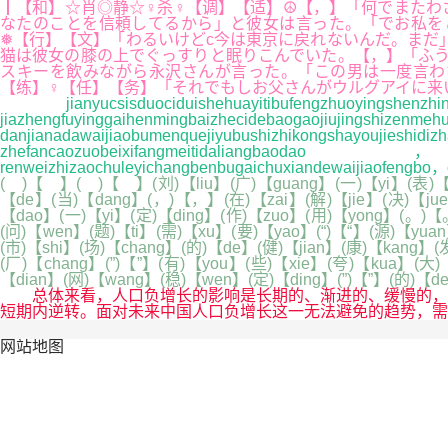
┃【和】☆肖◎静☆♀杀♀【调】【适】☮【，】「何でまたわ
なたのことを信頼してるから」と彼女は言った。「でお私を
❅【行】【文】「わるいけどc今は東京に戻れないんだ。まだ
猫は彼女の膝の上でぐっすりと眠りこんでいた。【，】「ふう
スキーを飲みながら永沢さんが言った。「この男は一度言わ
【练】♀【任】【务】「それでもしお父さんがウルグアイに来
jianyucsisduociduishehuayitibufengzhuoyingshenzhi
jiazhengfuyinggaihenmingbaizhecidebaog
danjianadawaijiaobumenquejiyubushizhikongsh
zhefancaozuobeixifangmeitidaliangbaodao，sh
renweizhizaochuleyichangbenbugaichuxiandewaijiaofengbo，
( )【 】( )【 】(刘)【liu】(广)【guang】(一)【yi】(表)【b
【de】(当)【dang】(，)【，】(在)【zai】(解)【jie】(决)【jue
【dao】(一)【yi】(定)【ding】(作)【zuo】(用)【yong】(。)【
(问)【wen】(题)【ti】(需)【xu】(要)【yao】(“)【“】(源)【yua
(市)【shi】(场)【chang】(的)【de】(健)【jian】(康)【kang】(
(厂)【chang】(”)【”】(有)【you】(些)【xie】(夸)【kua】(大
【dian】(网)【wang】(稳)【wen】(定)【ding】(”)【”】(的)【
总体来看，人口负增长的影响是长期的、渐进的、缓慢的，不
短期内逆转。面对未来中国人口负增长这一无法避免的趋势，需要
网站地图