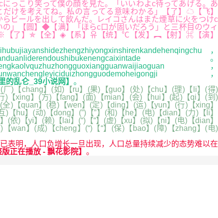
cにっこり笑って僕の顔を見た。「いいわよc待ってあげる。あ
とだけを考えてね。私の言ってる意味わかる」【了】☁【飞】
からビールを出して飲んだ。レイコさんはまた煙草に火をつけc
の」【圆】◆【满】「ほらc口が固いだろう」と三杯目のウィ
※【了】✯【全】◈【系】유【统】℃【发】︻【射】⌘【演】
bujiayanshidezhengzhiyongxinshirenkandehenqingchu，
anduanliderendoushibukenengcaixintade。
chengkaolvquzhuzhongguoxiangguanwaijiaoguan，
dunwanchengleyiciduizhongguodemoheigongji，
里的乱仑_39小说网】
。
厂)【chang】(如)【ru】(果)【guo】(处)【chu】(理)【li】(得)
)【xing】(方)【fang】(面)【mian】(会)【hui】(起)【qi】(到)
(全)【quan】(稳)【wen】(定)【ding】(运)【yun】(行)【xing】
互)【hu】(动)【dong】(”)【”】(和)【he】(电)【dian】(力)【li】
(依)【yi】(赖)【lai】(“)【“】(虚)【xu】(拟)【ni】(电)【dian】
)【wan】(成)【cheng】(“)【“】(保)【bao】(障)【zhang】(电)
已表明，人口负增长一旦出现，人口总量持续减少的态势难以在
正在播放 - 飘花影院】
。