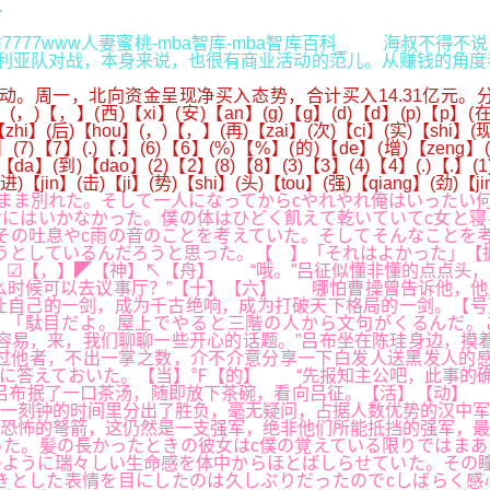
会
_,色偷偷7777www人妻蜜桃-mba智库-mba智库百科_ 海叔
对战，本身来说，也很有商业活动的范儿。从赚钱的角度看问题，阿根廷
一，北向资金呈现净买入态势，合计买入14.31亿元。分析
(，)【，】(西)【xi】(安)【an】(g)【g】(d)【d】(p)【p】(在)
hi】(后)【hou】(，)【，】(再)【zai】(次)【ci】(实)【shi】(现)
(7)【7】(.)【.】(6)【6】(%)【%】(的)【de】(增)【zeng】(
【da】(到)【dao】(2)【2】(8)【8】(3)【3】(4)【4】(.)【.】(
进)【jin】(击)【ji】(势)【shi】(头)【tou】(强)【qiang】(劲)【
まま別れた。そして一人になってからcやれやれ俺はいったい
にはいかなかった。僕の体はひどく飢えて乾いていてc女と寝
その吐息やc雨の音のことを考えていた。そしてそんなことを
うとしているんだろうと思った。【 】「それはよかった」【
】☑【，】◤【神】↖【舟】 “哦。”吕征似懂非懂的点点头
么时候可以去议事厅？”【十】【六】 哪怕曹操曾告诉他，他
自己的一剑，成为千古绝响，成为打破天下格局的一剑。【号】
】「駄目だよ。屋上でやると三階の人から文句がくるんだ。
易，来，我们聊聊一些开心的话题。”吕布坐在陈珪身边，摸着
过他者，不出一掌之数，介不介意分享一下白发人送黑发人的感
に答えておいた。【当】℉【的】 “先报知主公吧，此事的确
”吕布抿了一口茶汤，随即放下茶碗，看向吕征。【活】【动】
一刻钟的时间里分出了胜负，毫无疑问，占据人数优势的汉中军
恐怖的弩箭，这仍然是一支强军，绝非他们所能抵挡的强军，最
た。髪の長かったときの彼女はc僕の覚えている限りではまあ
ように瑞々しい生命感を体中からほとばしらせていた。その瞳
きとした表情を目にしたのは久しぶりだったのでcしばらく感