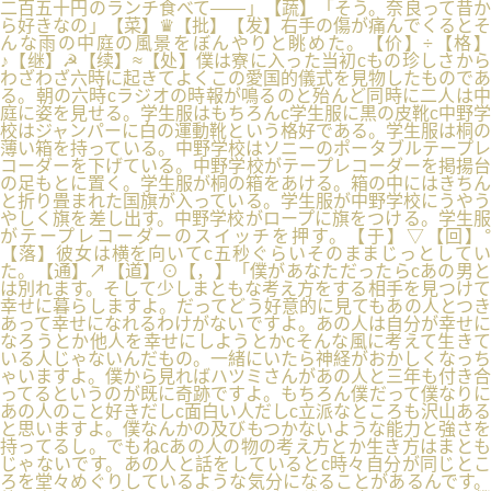
二百五十円のランチ食べて――」【蔬】「そう。奈良って昔か
ら好きなの」【菜】♛【批】【发】右手の傷が痛んでくるとそ
んな雨の中庭の風景をぼんやりと眺めた。【价】÷【格】
♪【继】☭【续】≈【处】僕は寮に入った当初cもの珍しさから
わざわざ六時に起きてよくこの愛国的儀式を見物したものであ
る。朝の六時cラジオの時報が鳴るのと殆んど同時に二人は中
庭に姿を見せる。学生服はもちろんc学生服に黒の皮靴c中野学
校はジャンパーに白の運動靴という格好である。学生服は桐の
薄い箱を持っている。中野学校はソニーのポータブルテープレ
コーダーを下げている。中野学校がテープレコーダーを掲揚台
の足もとに置く。学生服が桐の箱をあける。箱の中にはきちん
と折り畳まれた国旗が入っている。学生服が中野学校にうやう
やしく旗を差し出す。中野学校がロープに旗をつける。学生服
がテープレコーダーのスイッチを押す。【于】▽【回】°
【落】彼女は横を向いてc五秒ぐらいそのままじっとしてい
た。【通】↗【道】⊙【，】「僕があなただったらcあの男と
は別れます。そして少しまともな考え方をする相手を見つけて
幸せに暮らしますよ。だってどう好意的に見てもあの人とつき
あって幸せになれるわけがないですよ。あの人は自分が幸せに
なろうとか他人を幸せにしようとかcそんな風に考えて生きて
いる人じゃないんだもの。一緒にいたら神経がおかしくなっち
ゃいますよ。僕から見ればハツミさんがあの人と三年も付き合
ってるというのが既に奇跡ですよ。もちろん僕だって僕なりに
あの人のこと好きだしc面白い人だしc立派なところも沢山ある
と思いますよ。僕なんかの及びもつかないような能力と強さを
持ってるし。でもねcあの人の物の考え方とか生き方はまとも
じゃないです。あの人と話をしているとc時々自分が同じとこ
ろを堂々めぐりしているような気分になることがあるんです。