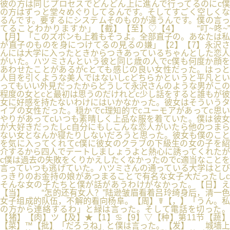
彼の方は同じプロセスでどんどん上に進んで行ってるのにc僕
の方はずっと堂々めぐりしてるんです。そしてすごく空しくな
るんです。要するにシステムそのものが違うんです。僕の言っ
てることわかりますか」【截】【至】♡【4】 “叮~咚~”
【月】「このズボンも上着もそうよ。全部直子の。あなたは私
が直子のものを身につけてるの見るの嫌」【2】【7】永沢さ
んには大学に入ったときからつきあっているちゃんとした恋人
がいた。ハツミさんという彼と同じ歳の人でc僕も何度か顔を
あわせたことがあるがcとても感じの良い女性だった。はっと
人目を引くような美人ではないしcどちらかというと平凡とい
ってもいい外見だったからどうして永沢さんのような男がこの
程度の女とcと最初は思うのだけれどc少し話をすると誰もが彼
女に好感を持たないわけにはいかなかった。彼女はそういうタ
イプの女性だった。穏かでc理知的でcユーモアがあってc思い
やりがあってcいつも素晴しく上品な服を着ていた。僕は彼女
が大好きだったしc自分にもしこんな恋人がいたら他のつまら
ない女となんか寝たりしないだろうと思った。彼女も僕のこと
を気に入ってくれてc僕に彼女のクラブの下級生の女の子を紹
介するから四人でデートしましょうよと熱心に誘ってくれたが
c僕は過去の失敗をくりかえしたくなかったのでc適当なことを
言っていつも逃げていた。ハツミさんの通っている大学はとび
っきりのお金持の娘があつまることで有名な女子大だったしc
そんな女の子たちと僕が話があうわけがなかった。【日】え
【当】 “怎的还有女人？”陆逊皱眉看着吕玲绮身后，清一色
女子组成的队伍，不解的看向杨阜。【周】☤【，】「うん。私
の方から連絡するわ」と緑は言った。そして電話を切った。
【猪】【肉】ツ【及】★【1】♋【9】▽【种】第11节【蔬】
【菜】™【批】「だろうね」と僕は言った。【发】 城墙上