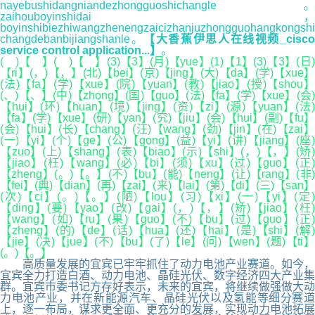
nayebushidangniandezhongguoshichangle。
zaihouboyinshidai，
boyinshibiezhiwangzhenengzaicizhanjuzhongguohangkongshi
changdebanbijiangshanle。
【大香蕉伊思人在线视频_cisc
service control application...】
。
( )【 】( )【 】(3)【3】(月)【yue】(1)【1】(3)【3】(日)
【ri】(，)【，】(北)【bei】(京)【jing】(大)【da】(学)【xue】
(法)【fa】(学)【xue】(院)【yuan】(教)【jiao】(授)【shou】
(、)【、】(中)【zhong】(国)【guo】(法)【fa】(学)【xue】(会)
【hui】(环)【huan】(境)【jing】(资)【zi】(源)【yuan】(法)
【fa】(学)【xue】(研)【yan】(究)【jiu】(会)【hui】(副)【fu】
(会)【hui】(长)【chang】(汪)【wang】(劲)【jin】(在)【zai】
(一)【yi】(个)【ge】(公)【gong】(益)【yi】(讲)【jiang】(座)
【zuo】(上)【shang】(表)【biao】(示)【shi】(，)【，】(矫)
【jiao】(枉)【wang】(必)【bi】(须)【xu】(过)【guo】(正)
【zheng】(。)【。】(不)【bu】(能)【neng】(让)【rang】(非)
【fei】(典)【dian】(再)【zai】(来)【lai】(第)【di】(三)【san】
(次)【ci】(。)【。】(陋)【lou】(习)【xi】(一)【yi】(定)
【ding】(要)【yao】(改)【gai】(，)【，】(矫)【jiao】(枉)
【wang】(如)【ru】(果)【guo】(不)【bu】(过)【guo】(正)
【zheng】(的)【de】(话)【hua】(还)【hai】(是)【shi】(解)
【jie】(决)【jue】(不)【bu】(了)【le】(问)【wen】(题)【ti】
(。)【。】
高质量发展的宜宾已牢牢抓住了动力电池产业赛道。如今，
宜宾全力打造白酒、动力电池、晶硅光伏、数字经济四大产业集
群。宜宾市委书记方存好表示，未来的宜宾，将继续做强做大动
力电池产业，并在新能源汽车、晶硅光伏以及氢能等细分赛道
上，逐一布局，谋求更全面、更充分的发展，实现动力电池拓展