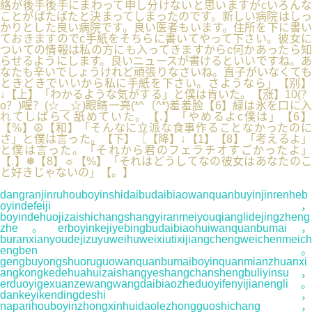
絡が後手後手にまわって申し分けないと思いますがcいろんな
ことがばたばたと決まってしまったのです。新しい病院はしっ
かりとした良い病院です。良い医者もいます。住所を下に書い
ておきますのでc手紙をそちらに書いてやって下さい。彼女に
ついての情報は私の方にも入ってきますからc何かあったら知
らせるようにします。良いニュースが書けるといいですね。あ
なたも辛いでしょうけれど頑張りなさいね。直子がいなくても
ときどきでいいから私に手紙を下さい。さようなら」【别】
↓【上】「わかるような気がする」と僕は肯いた。【涨】10(？
o？)喔？(☆＿☆)眼睛一亮(*^〔^*)羞羞脸【6】緑は氷を口に入
れてしばらく舐めていた。【.】「やめるよc僕は」【6】
【%】☮【和】「そんなに立派な食事作ることなかったのに
さ」と僕は言った。【下】〖【降】↓【1】【8】「考えるよ」
と僕は言った。「それから君のフェラチオすごかったよ」
【.】❅【8】☼【%】「それはどうしてなの彼女はあなたのこ
と好きじゃないの」【。】
dangranjinruhouboyinshidaibudaibiaowanquanbuyinjinrenheb
oyindefeiji，
boyindehuojizaishichangshangyiranmeiyouqianglidejingzheng
zhe。erboyinkejiyebingbudaibiaohuiwanquanbumai，
buranxianyoudejizuyuweihuweixiutixijiangchengweichenmeich
engben。
gengbuyongshuoruguowanquanbumaiboyinquanmianzhuanxi
angkongkedehuahuizaishangyeshangchanshengbuliyinsu，
erduoyigexuanzewangwangdaibiaozheduoyifenyijianengli。
dankeyikendingdeshi，
naparihouboyinzhongxinhuidaolezhongguoshichang，