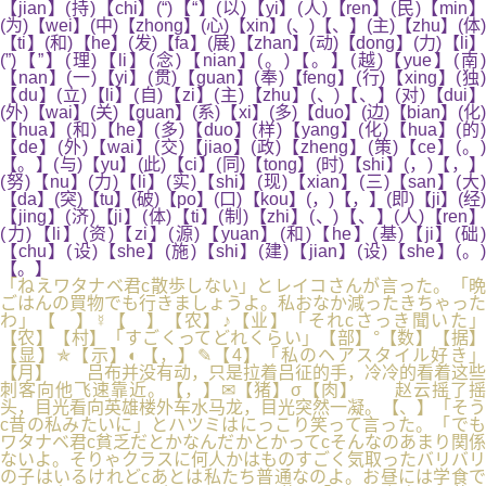
【jian】(持)【chi】(“)【“】(以)【yi】(人)【ren】(民)【min】
(为)【wei】(中)【zhong】(心)【xin】(、)【、】(主)【zhu】(体)
【ti】(和)【he】(发)【fa】(展)【zhan】(动)【dong】(力)【li】
(”)【”】(理)【li】(念)【nian】(。)【。】(越)【yue】(南)
【nan】(一)【yi】(贯)【guan】(奉)【feng】(行)【xing】(独)
【du】(立)【li】(自)【zi】(主)【zhu】(、)【、】(对)【dui】
(外)【wai】(关)【guan】(系)【xi】(多)【duo】(边)【bian】(化)
【hua】(和)【he】(多)【duo】(样)【yang】(化)【hua】(的)
【de】(外)【wai】(交)【jiao】(政)【zheng】(策)【ce】(。)
【。】(与)【yu】(此)【ci】(同)【tong】(时)【shi】(，)【，】
(努)【nu】(力)【li】(实)【shi】(现)【xian】(三)【san】(大)
【da】(突)【tu】(破)【po】(口)【kou】(，)【，】(即)【ji】(经)
【jing】(济)【ji】(体)【ti】(制)【zhi】(、)【、】(人)【ren】
(力)【li】(资)【zi】(源)【yuan】(和)【he】(基)【ji】(础)
【chu】(设)【she】(施)【shi】(建)【jian】(设)【she】(。)
【。】
「ねえワタナベ君c散歩しない」とレイコさんが言った。「晩
ごはんの買物でも行きましょうよ。私おなか減ったきちゃった
わ」【 】☿【 】【农】♪【业】「それcさっき聞いた」
【农】【村】「すごくってどれくらい」【部】°【数】【据】
【显】✯【示】◐【，】✎【4】「私のヘアスタイル好き」
【月】 吕布并没有动，只是拉着吕征的手，冷冷的看着这些
刺客向他飞速靠近。【，】✉【猪】σ【肉】 赵云摇了摇
头，目光看向英雄楼外车水马龙，目光突然一凝。【、】「そう
c昔の私みたいに」とハツミはにっこり笑って言った。「でも
ワタナベ君c貧乏だとかなんだかとかってcそんなのあまり関係
ないよ。そりゃクラスに何人かはものすごく気取ったバリバリ
の子はいるけれどcあとは私たち普通なのよ。お昼には学食で