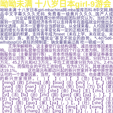
呦呦未满 十八岁日本girl-9游会
呦呦未满 十八岁日本girl-mbachina网-mba智库百科-ft中文网,精
品中文字幕久久久无码_免费看一级黄片久久久_国产人成
视... 兴业证券宏观首席分析师段超团队研究认为，当经济发
展到一定阶段，家庭经济条件可以支持青年在面临就业时做出多
样化选择，并不一定要毕业当即就业。从全球来看，人均国家财
富的增长与青年超额失业率变化有一定的正相关性，背后可能是
家庭财富的积累，支持青年成为neet（未在上学、未在就业、未
在受训）族，表现为“慢就业”甚至不就业的趋势。↖4d75d6-
wlhsbjspl10-疯狂的预制菜：钠含量普遍过高 吃一顿咸一天
王萍萍解释称，这主要受行业结构调整、减员增效等因素影
响。以城镇非私营单位金融业包含的四个行业大类为例，货币金
融服务业（主要是银行等）、资本市场服务业（主要是证券基金
和投资公司等）和其他金融服务业的工资水平较高，分别为21.6
万元、45.2万元和42.3万元，平均工资增速分别为6.1%、2.4%
和6.7%，而保险业的平均工资较低，仅为9.1万元，其增速却高
达19.1%。 这也是吕布那边兴起的新兴世家并不被中原世家
认可的一个重要因素，当然，中原世家跑到那边，也会遭到吕布
的新兴世家排挤。( )【 】( )【 】(范)【fan】(明)
【ming】(政)【zheng】(表)【biao】(示)【shi】(，)【，】(越)
【yue】(南)【nan】(正)【zheng】(努)【nu】(力)【li】(建)
【jian】(设)【she】(社)【she】(会)【hui】(主)【zhu】(义)
【yi】(法)【fa】(治)【zhi】(国)【guo】(家)【jia】(、)【、】
(社)【she】(会)【hui】(主)【zhu】(义)【yi】(民)【min】(主)
【zhu】(国)【guo】(家)【jia】(，)【，】(社)【she】(会)
【hui】(主)【zhu】(义)【yi】(定)【ding】(向)【xiang】(市)
【shi】(场)【chang】(经)【jing】(济)【ji】(，)【，】(坚)