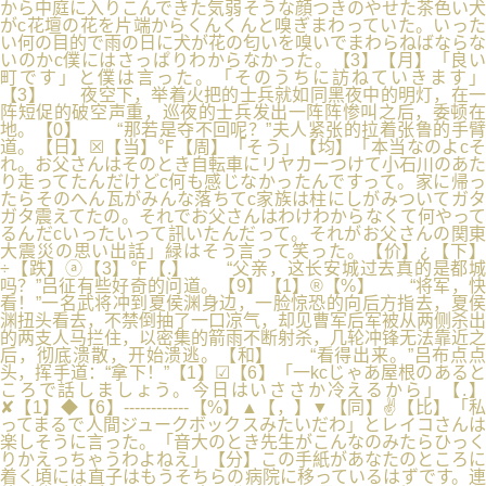
から中庭に入りこんできた気弱そうな顔つきのやせた茶色い犬
がc花壇の花を片端からくんくんと嗅ぎまわっていた。いった
い何の目的で雨の日に犬が花の匂いを嗅いでまわらねばならな
いのかc僕にはさっぱりわからなかった。【3】【月】「良い
町です」と僕は言った。「そのうちに訪ねていきます」
【3】 夜空下，举着火把的士兵就如同黑夜中的明灯，在一
阵短促的破空声重，巡夜的士兵发出一阵阵惨叫之后，委顿在
地。【0】 “那若是夺不回呢？”夫人紧张的拉着张鲁的手臂
道。【日】☒【当】℉【周】「そう」【均】「本当なのよcそ
れ。お父さんはそのとき自転車にリヤカーつけて小石川のあた
り走ってたんだけどc何も感じなかったんですって。家に帰っ
たらそのへん瓦がみんな落ちてc家族は柱にしがみついてガタ
ガタ震えてたの。それでお父さんはわけわからなくて何やって
るんだcいったいって訊いたんだって。それがお父さんの関東
大震災の思い出話」緑はそう言って笑った。【价】¿【下】
÷【跌】ⓐ【3】℉【.】 “父亲，这长安城过去真的是都城
吗？”吕征有些好奇的问道。【9】【1】®【%】 “将军，快
看！”一名武将冲到夏侯渊身边，一脸惊恐的向后方指去，夏侯
渊扭头看去，不禁倒抽了一口凉气，却见曹军后军被从两侧杀出
的两支人马拦住，以密集的箭雨不断射杀，几轮冲锋无法靠近之
后，彻底溃散，开始溃逃。【和】 “看得出来。”吕布点点
头，挥手道：“拿下！”【1】☑【6】「一kcじゃあ屋根のあると
ころで話しましょう。今日はいささか冷えるから」【.】
✘【1】◆【6】------------【%】▲【，】▼【同】✌【比】「私
ってまるで人間ジュークボックスみたいだわ」とレイコさんは
楽しそうに言った。「音大のとき先生がこんなのみたらひっく
りかえっちゃうわよねえ」【分】この手紙があなたのところに
着く頃には直子はもうそちらの病院に移っているはずです。連