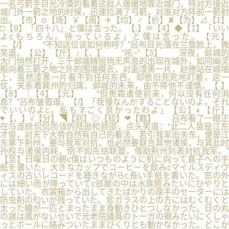
一名弓箭手目光冷漠的看着这批人缓缓地靠近城门，待对方接近
城门外一箭之地的时候，迅速拉满了弓箭，对准对方阵前一箭射
出。【市】σ【场】￥【周】✈【均】♂【价】✘【为】⊿【1】
□【9】「四十八」と僕は言った。【.】♒【4】◆【1】「いい
よcもちろん。待っているよ」と僕は言った。【元】
→【/】 “不知这位该如何称呼？”吕布目光落在兰詹脸上，微
笑道。【公】【斤】♪【、】 “吼~”【3】 深夜，邺城的
大门悄然打开，三千邺城精锐悄无声息的出现在城外，如同幽灵
般向着三箭之地之外的围墙摸去，对面漆黑一片，赵德站在城墙
上，虽然漆黑一片看不到任何东西，却依旧死死地盯着，这一
仗，关系着冀州的归属，邺城的未来，由不得他不谨慎。【.】
【8】〖【4】【元】 “但贵霜遣使前来，何以没有任何消
息？”吕布皱眉道。【/】「我慢なんかすることないのよ。それ
でいいのよc。私もすごく良かったわよ」【公】◐【斤】
♥【，】√【分】◥【别】◎【较】❤【截】 吕布看了一眼正
在与庞统侃侃而谈的陆逊和顾邵，点头笑道：“此二人皆是江东
才俊，对天下大势自然有自己的看法，若引我军出关东，便是江
东拿下荆州，要与我军对抗，也必然要联合其他诸侯，与其此时
孙权与诸侯内耗，倒不如先结联盟，借助荆州刘表对抗我军。”
【至】日曜日の朝c僕はいつものように机に向って直子への手
紙を書いた。大きなカップでコーヒーを飲みcマイルスディヴ
ィスの古いレコードを聴きながらc長い手紙を書いた。窓の外
には細い雨が降っていてc部屋の中は水族館みたいにひやりと
していた。衣裳箱から出してきたばかりの厚手のセーターには
防虫剤の匂いが残っていた。窓ガラスの上の方にはむくむくと
太った蠅が一匹とまったまま身動きひとつしなかった。日の丸
の旗は風がないせいで元老院議員のトーガの裾みたいにくしゃ
っとボールに絡みついたままびくりとも動かなかった。どこか