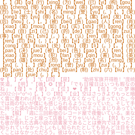
【，】(其)【qi】(行)【xing】(为)【wei】(已)【yi】(构)【gou】
(成)【cheng】(侵)【qin】(害)【hai】(英)【ying】(雄)【xiong】
(烈)【lie】(士)【shi】(名)【ming】(誉)【yu】(、)【、】(荣)
【rong】(誉)【yu】(罪)【zui】(。)【。】(案)【an】(发)【fa】
(后)【hou】(，)【，】(被)【bei】(告)【gao】(人)【ren】(肖)
【xiao】(某)【mou】(如)【ru】(实)【shi】(供)【gong】(述)
【shu】(自)【zi】(己)【ji】(的)【de】(犯)【fan】(罪)【zui】
(事)【shi】(实)【shi】(，)【，】(认)【ren】(罪)【zui】(认)
【ren】(罚)【fa】(，)【，】(依)【yi】(法)【fa】(可)【ke】(从)
【cong】(宽)【kuan】(处)【chu】(理)【li】(。)【。】(判)
【pan】(决)【jue】(被)【bei】(告)【gao】(人)【ren】(肖)
【xiao】(某)【mou】(犯)【fan】(侵)【qin】(害)【hai】(英)
【ying】(雄)【xiong】(烈)【lie】(士)【shi】(名)【ming】(誉)
【yu】(、)【、】(荣)【rong】(誉)【yu】(罪)【zui】(，)【，】
(判)【pan】(处)【chu】(管)【guan】(制)【zhi】(六)【liu】(个)
【ge】(月)【yue】(。)【。】
☢【 】✔【 】℃【四】【是】 “助将军旗开得胜！”庞统
笑道。【明】°【确】✪【管】「でも日曜日はいつも暇なの
ね」【理】≈【单】♫【位】❤【责】【任】ラ☆梦琳
2002☆(=^o^=)【。】⊙【物】°【业】空はさっきよりもっと暗
く雲に覆われc月もすっかり見えなくなってしまっていた。今
では雨の匂いが僕にも感じられるようになっていた。そして手
に持った袋の中の若々しい葡萄の匂いがそこにまじりあってい
た。【服】「週に三回新宿のレコード屋で夜働いている。楽な
仕事だよ。じっと座って店番してりゃいいんだ」【务】もっと
も彼が隠れた古典小説の読書家であることは寮内ではまったく
知られていなかったしcもし知られたとしても殆んど注目を引
くことはなかっただろう。彼はなんといってもまず第一に頭の