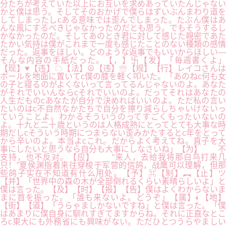
分たちが考えていた以上にお互いを求めあっていたんじゃない
かと僕は思う。そしてそのおかげで僕らはずいぶんまわり道を
してしまったしcある意味では歪んでしまった。たぶん僕はあ
んな風にするべきじゃなかったのだとも思う。でもそうするし
かなかったのだ。そしてあのとき君に対して感じた親密であた
たかい気持は僕がこれまで一度も感じたことのない種類の感情
だった。返事をほしい。どのような返事でもいいからほしい―
そんな内容の手紙だった。【，】卐【发】「毎週書くよ」
【现】♥【违】☁【法】☮【违】☏【规】【行】レイコさんは
ボールを地面に置いてc僕の膝を軽く叩いた。「あのねc何も女
の子と寝るのがよくないって言ってるんじゃないのよ。あなた
がそれでいいんならcそれでいいのよ。だってそれはあなたの
人生だものcあなたが自分で決めればいいのよ。ただ私の言い
たいのはc不自然なかたちで自分を擦り減らしちゃいけないっ
ていうことよ。わかるそういうのってすごくもったいないの
よ。十九と二十歳というのは人格成熟にとってとても大事な時
期だしcそういう時期につまらない歪みかたするとc年をとって
から辛いのよ。本当よcこれ。だからよく考えてね。直子を大
事にしたいと思うなら自分も大事にしなさいね」【为】 不
支持，也不反对。【应】 “来人，去给我将那白鸟打来几
只！”夏侯渊指着来往穿梭于军营的信鸽，战鹰可以理解，但那
些鸽子实在不知道有什么用处。【予】⌘【制】︻【止】ツ
【并】「世界中の森の木が全部倒れるくらい素晴らしいよ」と
僕は言った。【及】【时】【报】【告】僕はよくわからないま
まに首を振った。「誰も来ないよ。どうぞ」【属】◐【地】
【街】【道】「うらゃましかないですね」と僕は言った。「僕
はあまりに僕自身に馴れすぎてますからね。それに正直なとこ
ろc東大にも外務省にも興味がない。ただひとつうらやましい