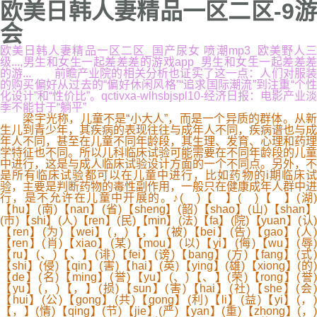
欧美日韩人妻精品一区二区-9游
会
欧美日韩人妻精品一区二区_国产尿女 喷潮mp3_欧美野人三
级...,男生和女生一起差差差的游戏app_男生和女生一起差差差
的游... 前瞻产业院的相关分析也证实了这一点：人们对服装
的购买偏好从过去的“偏好休闲风格”“追求国际潮流”到注重“个性
化设计”和“性价比”。qctivxa-wlhsbjspl10-经济日报：电影产业淡
季不能甘于“躺平”
梁宇光称，儿童不是“小大人”，而是一个异质的群体。从新
生儿到青少年，其疾病的表现往往与成年人不同，疾病谱也与成
年人不同，甚至在儿童不同年龄段，其生理、发育、心理和药理
学特征也不同。所以儿科临床试验可能需要在不同年龄段的儿童
中进行，这是与成人临床试验设计方面的一个不同点。另外，不
是所有临床试验都可以在儿童中进行，比如药物的i期临床试
验，主要是判断药物的毒性副作用，一般只在健康成年人群中进
行，是不允许在儿童中开展的。♪( )【 】( )【 】(湖)
【hu】(南)【nan】(省)【sheng】(韶)【shao】(山)【shan】
(市)【shi】(人)【ren】(民)【min】(法)【fa】(院)【yuan】(认)
【ren】(为)【wei】(，)【，】(被)【bei】(告)【gao】(人)
【ren】(肖)【xiao】(某)【mou】(以)【yi】(侮)【wu】(辱)
【ru】(、)【、】(诽)【fei】(谤)【bang】(方)【fang】(式)
【shi】(侵)【qin】(害)【hai】(英)【ying】(雄)【xiong】(的)
【de】(名)【ming】(誉)【yu】(、)【、】(荣)【rong】(誉)
【yu】(，)【，】(损)【sun】(害)【hai】(社)【she】(会)
【hui】(公)【gong】(共)【gong】(利)【li】(益)【yi】(，)
【，】(情)【qing】(节)【jie】(严)【yan】(重)【zhong】(，)