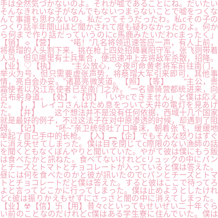
手は全然気づかないのよ。それが嘘であることにね。だいたい
そんなきれいな子がなんでもないつまらないことで嘘をつくな
んて事誰も思わないの。私だってそうだったわ。私cその子の
つくり話半年間山ほど聞かされて度も疑わなかったのよ。何か
ら何まで作り話だっていうのにc馬鹿みたいだわcまったく」
【销】☼【营】 “喏！”几名将领迅速答应一声，有人上前，
将蔡瑁的人头割下来，挑在枪上四处招降襄阳守军，张飞则带着
人马，但见哪里有士兵集合，便迅速冲上去将敌军杀散，招降。
【业】♡【执】 “主公放心，今夜可命黄老将军前往南门，
举火为号，但只需要虚张声势，将蔡瑁大军引来即可，其他事
情，亮自会办妥。”诸葛亮微笑道。【照】【等】 “主公，贵
霜使者以及江东使者已至南门之外。”一名骠骑营都统进来，向
吕布躬身道。【处】÷【罚】「いやcできません」と僕は応え
た。【，】レイコさんはため息をついて天井の電灯を見あげ
た。【并】 这个想法并不是没有任何依据，西域十几个国家
就是最好的例子，不过这法子在对中原渗透的时候，却遇到了阻
碍。【记】 “呸~”亲卫统领吐了口唾沫，朝着张飞，缓缓地
举起了自己手中的长枪。【入】︻【企】でもそんな怒りはすぐ
に消え失せてしまった。僕は目を閉じてc際限のない漁師の話
を聞くともなくぼんやりと聞いていた。やがて彼は僕にもう飯
は食べたかと訊ねた。食べてないけれどcリュックの中にパン
とチーズとトマトとチョコレートが入っていると僕は答えた。
昼には何を食べたのかと彼が訊いたのでcパンとチーズとトマ
トとチョコレートだと僕は答えた。すると彼はここで待ってろ
よと言ってどこかに行ってしまった。僕は止めようとしたけれ
どc彼は振りかえもせずにさっさと闇の中に消えてしまった。
【业】☢【信】卐【用】昔々cといってもせいぜい二十年ぐら
い前のことなのだけれどc僕はある学生寮に住んでいた。僕は