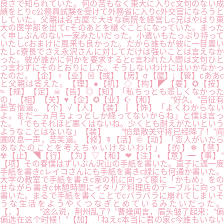
良さで知られていた。何の苦もなく東大に入りc文句のない成
績をとりc公務員試験を受けて外務省に入りc外交官になろうと
していた。父親は名古屋で大きな病院を経営しc兄はやはり東
大の医学部を出てcそのあとを継ぐことになっていた。まった
く申しぶんのない一家みたいだった。小遣いもたっぷり持って
いたしcおまけに風釆も良かった。だから誰もが彼に一目置い
たしc寮長でさえ永沢さんに対してだけは強いことは言えなか
った。彼が誰かに何かを要求するとc言われた人間は文句ひと
つ言わずにそのとおりにした。そうしないわけにはいかなかっ
たのだ。【企】♀【业】☒【或】【房】σ【屋】¡【管】cああc
と父親は答えた。【理】●【机】◇【构】◤【要】✪【按】
≈【规】【定】☠【告】◎【知】「私ちっとも悲しくなかった
の」【相】【关】♥【企】✪【业】☪【和】 “好久。”吕征有
些苦恼道。【个】√【人】【装】┃【饰】「よくわからない
よ。まだ一ヵ月ちょっとしか経ってないからね」と僕は言っ
た。「でもそれほど悪くはないね。少くとも耐えがたいという
ようなことはないな」【装】 “怕是散关守将已经降了！”阎
圃叹息一声，苦笑道。【修】☤【活】©【动】「恋人がいたら
あなたのことを考えちゃいけないわけ」【的】❅【禁】
☢【止】◥【行】【为】▽【和】❤【注】◐【意】━【事】°
【项】その春僕はずいぶん沢山の手紙を書いた。直子に週一度
手紙を書きcレイコさんにも手紙を書きc緑にも何通か書いた。
大学の教室で手紙を書きc家の机に向って膝に「かもめ」をの
せながら書きc休憩時間にイタリア料理店のテーブルに向って
書いた。まるで手紙を書くことでcバラバラに崩れてしまいそ
うな生活をようやくつなぎとめているみたいだった。
【，】 “这么说，荆州乱了？”曹操闻言，眉头皱了起来：“偏
偏选在这个时候！”【加】「ねえc本当に君の家c今誰もいない