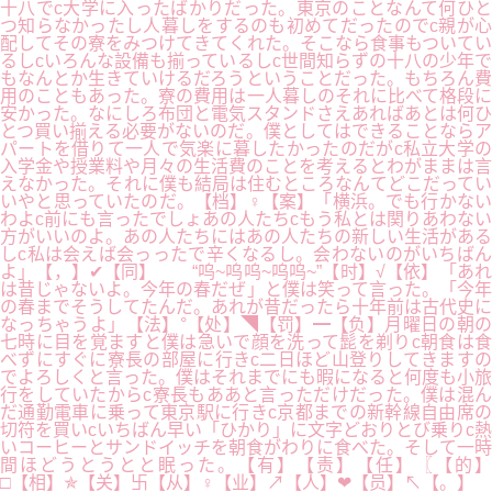
十八でc大学に入ったばかりだった。東京のことなんて何ひと
つ知らなかったし人暮しをするのも初めてだったのでc親が心
配してその寮をみつけてきてくれた。そこなら食事もついてい
るしcいろんな設備も揃っているしc世間知らずの十八の少年で
もなんとか生きていけるだろうということだった。もちろん費
用のこともあった。寮の費用は一人暮しのそれに比べて格段に
安かった。なにしろ布団と電気スタンドさえあればあとは何ひ
とつ買い揃える必要がないのだ。僕としてはできることならア
パートを借りて一人で気楽に暮したかったのだがc私立大学の
入学金や授業料や月々の生活費のことを考えるとわがままは言
えなかった。それに僕も結局は住むところなんてどこだってい
いやと思っていたのだ。【档】♀【案】「横浜。でも行かない
わよc前にも言ったでしょあの人たちcもう私とは関りあわない
方がいいのよ。あの人たちにはあの人たちの新しい生活がある
しc私は会えば会っったで辛くなるし。会わないのがいちばん
よ」【，】✔【同】 “呜~呜呜~呜呜~”【时】√【依】「あれ
は昔じゃないよ。今年の春だぜ」と僕は笑って言った。「今年
の春までそうしてたんだ。あれが昔だったら十年前は古代史に
なっちゃうよ」【法】°【处】◥【罚】━【负】月曜日の朝の
七時に目を覚ますと僕は急いで顔を洗って髭を剃りc朝食は食
べずにすぐに寮長の部屋に行きc二日ほど山登りしてきますの
でよろしくと言った。僕はそれまでにも暇になると何度も小旅
行をしていたからc寮長もああと言っただけだった。僕は混ん
だ通勤電車に乗って東京駅に行きc京都までの新幹線自由席の
切符を買いcいちばん早い「ひかり」に文字どおりとび乗りc熱
いコーヒーとサンドイッチを朝食がわりに食べた。そして一時
間ほどうとうとと眠った。【有】【责】【任】〖【的】
□【相】✯【关】卐【从】♀【业】↗【人】❤【员】↖【。】