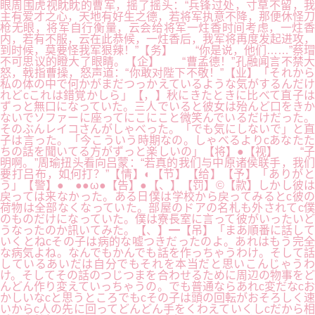
眼周围虎视眈眈的曹军，摇了摇头：“兵锋过处，寸草不留，我
主有爱才之心，天地有好生之德，若将军执意不降，那便休怪刀
枪无眼，将军自行衡量，云会给将军一炷香时间考虑，一炷香
内，若有不服，云在此恭候，一炷香后，我军将再度发起进攻，
到时候，莫要怪我军狠辣！”【务】 “你是说，他们……”蔡瑁
不可思议的瞪大了眼睛。【企】 “曹孟德！”孔融闻言不禁大
怒，戟指曹操，怒声道：“你敢对陛下不敬！”【业】「それから
私の体の中で何かがまだつっかえているような気がするんだけ
れどcこれは錯覚かしら」【，】秋にきたときに比べて直子は
ずっと無口になっていた。三人でいると彼女は殆んど口をきか
ないでソファーに座ってにこにこと微笑んでいるだけだった。
そのぶんレイコさんがしゃべった。「でも気にしないで」と直
子は言った。「今こういう時期なの。しゃべるよりcあなたた
ちの話を聞いてる方がずっと楽しいの」【将】●【视】 “子
明啊。”周瑜扭头看向吕蒙：“若真的我们与中原诸侯联手，我们
要打吕布，如何打？”【情】◐【节】【给】【予】「ありがと
う」【警】●＾●●ω●【告】●【、】【罚】©【款】しかし彼は
戻っては来なかった。ある日僕は学校から戻ってみるとc彼の
荷物は全部なくなっていた。部屋のドアの名札も外されてc僕
のものだけになっていた。僕は寮長室に言って彼がいったいど
うなったのか訊いてみた。【、】━【吊】「まあ順番に話して
いくとねcその子は病的な嘘つきだったのよ。あれはもう完全
な病気よね。なんでもかんでも話を作っちゃうわけ。そして話
しているあいだは自分でもそれを本当だと思いこんじゃうわ
け。そしてその話のつじつまを合わせるために周辺の物事をど
んどん作り変えていっちゃうの。でも普通ならあれc変だなcお
かしいなcと思うところでもcその子は頭の回転がおそろしく速
いからc人の先に回ってどんどん手をくわえていくしcだから相