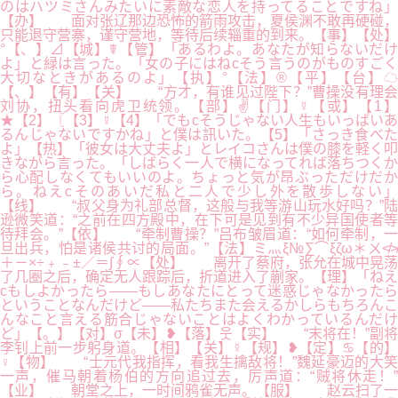
のはハツミさんみたいに素敵な恋人を持ってることですね」
【办】 面对张辽那边恐怖的箭雨攻击，夏侯渊不敢再硬碰，
只能退守营寨，谨守营地，等待后续辎重的到来。【事】【处】
°【、】⊿【城】☤【管】「あるわよ。あなたが知らないだけ
よ」と緑は言った。「女の子にはねcそう言うのがものすごく
大切なときがあるのよ」【执】°【法】®【平】【台】☁
【、】【有】【关】 “方才，有谁见过陛下？”曹操没有理会
刘协，扭头看向虎卫统领。【部】✌【门】☿【或】【1】
★【2】〖【3】☿【4】「でもcそうじゃない人生もいっぱいあ
るんじゃないですかね」と僕は訊いた。【5】「さっき食べた
よ」【热】「彼女は大丈夫よ」とレイコさんは僕の膝を軽く叩
きながら言った。「しばらく一人で横になってれば落ちつくか
ら心配しなくてもいいのよ。ちょっと気が昂ぶっただけだか
ら。ねえcそのあいだ私と二人で少し外を散歩しない」
【线】 “叔父身为礼部总督，这般与我等游山玩水好吗？”陆
逊微笑道：“之前在四方殿中，在下可是见到有不少异国使者等
待拜会。”【依】 “牵制曹操？”吕布皱眉道：“如何牵制，一
旦出兵，怕是诸侯共讨的局面。”【法】ミ灬ξ№∑⌒ξζω＊ㄨ≮≯
＋－×÷﹢﹣±／＝∫∮∝【处】 离开了蔡府，张允在城中晃荡
了几圈之后，确定无人跟踪后，折道进入了蒯家。【理】「ねえ
cもしよかったら――もしあなたにとって迷惑じゃなかったら
ということなんだけど――私たちまた会えるかしらもちろんこ
んなこと言える筋合じゃないことはよくわかっているんだけ
ど」【。】【对】σ【未】❥【落】웃【实】 “末将在！”副将
李钊上前一步躬身道。【相】【关】☿【规】❥【定】♋【的】
♀【物】 “士元代我指挥，看我生擒敌将！”魏延豪迈的大笑
一声，催马朝着杨伯的方向追过去，厉声道：“贼将休走！”
【业】 朝堂之上，一时间鸦雀无声。【服】 赵云扫了一