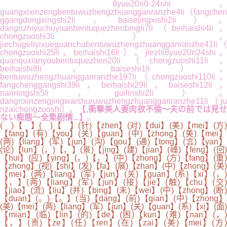
8yue20ri0-24shi，
guangxixinzengbentuwuzhengzhuangganranzhe4li（fangchen
ggangdongxingshi2li，baisejingxishi2li）。
dangrizhiyuchuyuanbentuquezhenbingli7li（beihaishi4li，
chongzuoshi3li），
jiechugeliyixueguanchabentuwuzhengzhuangganranzhe41li（
chongzuoshi25li，beihaishi16li）。jiezhi8yue20ri24shi，
quanquxianyoubentuquezhen20li（chongzuoshi11li，
beihaishi8li，baiseshi1li），
bentuwuzhengzhuangganranzhe197li（chongzuoshi110li，
fangchenggangshi39li，beihaishi29li，baiseshi12li，
nanningshi5li，guilinshi2li）。
dangrixinzengjingwaishuruwuzhengzhuangganranzhe11li（ju
nzaichongzuoshi）。
【,衝撃美人妻肉欲不倫～夫の前では見
ない痴態～全集剧情...】
。
( )【 】( )【 】(针)【zhen】(对)【dui】(美)【mei】(方)
【fang】(有)【you】(关)【guan】(中)【zhong】(美)【mei】
(两)【liang】(军)【jun】(沟)【gou】(通)【tong】(言)【yan】
(论)【lun】(，)【，】(景)【jing】(建)【jian】(峰)【feng】(回)
【hui】(应)【ying】(，)【，】(中)【zhong】(方)【fang】(重)
【zhong】(视)【shi】(发)【fa】(展)【zhan】(中)【zhong】(美)
【mei】(两)【liang】(军)【jun】(关)【guan】(系)【xi】(，)
【，】(两)【liang】(军)【jun】(接)【jie】(触)【chu】(交)
【jiao】(流)【liu】(并)【bing】(未)【wei】(中)【zhong】(断)
【duan】(。)【。】(当)【dang】(前)【qian】(中)【zhong】
(美)【mei】(两)【liang】(军)【jun】(关)【guan】(系)【xi】(面)
【mian】(临)【lin】(的)【de】(困)【kun】(难)【nan】(，)
【，】(责)【ze】(任)【ren】(在)【zai】(美)【mei】(方)