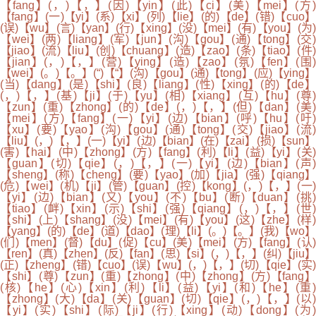
【fang】(，)【，】(因)【yin】(此)【ci】(美)【mei】(方)
【fang】(一)【yi】(系)【xi】(列)【lie】(的)【de】(错)【cuo】
(误)【wu】(言)【yan】(行)【xing】(没)【mei】(有)【you】(为)
【wei】(两)【liang】(军)【jun】(沟)【gou】(通)【tong】(交)
【jiao】(流)【liu】(创)【chuang】(造)【zao】(条)【tiao】(件)
【jian】(，)【，】(营)【ying】(造)【zao】(氛)【fen】(围)
【wei】(。)【。】(“)【“】(沟)【gou】(通)【tong】(应)【ying】
(当)【dang】(是)【shi】(良)【liang】(性)【xing】(的)【de】
(，)【，】(基)【ji】(于)【yu】(相)【xiang】(互)【hu】(尊)
【zun】(重)【zhong】(的)【de】(，)【，】(但)【dan】(美)
【mei】(方)【fang】(一)【yi】(边)【bian】(呼)【hu】(吁)
【xu】(要)【yao】(沟)【gou】(通)【tong】(交)【jiao】(流)
【liu】(，)【，】(一)【yi】(边)【bian】(在)【zai】(损)【sun】
(害)【hai】(中)【zhong】(方)【fang】(利)【li】(益)【yi】(关)
【guan】(切)【qie】(，)【，】(一)【yi】(边)【bian】(声)
【sheng】(称)【cheng】(要)【yao】(加)【jia】(强)【qiang】
(危)【wei】(机)【ji】(管)【guan】(控)【kong】(，)【，】(一)
【yi】(边)【bian】(又)【you】(不)【bu】(断)【duan】(挑)
【tiao】(衅)【xin】(示)【shi】(强)【qiang】(，)【，】(世)
【shi】(上)【shang】(没)【mei】(有)【you】(这)【zhe】(样)
【yang】(的)【de】(道)【dao】(理)【li】(。)【。】(我)【wo】
(们)【men】(督)【du】(促)【cu】(美)【mei】(方)【fang】(认)
【ren】(真)【zhen】(反)【fan】(思)【si】(，)【，】(纠)【jiu】
(正)【zheng】(错)【cuo】(误)【wu】(，)【，】(切)【qie】(实)
【shi】(尊)【zun】(重)【zhong】(中)【zhong】(方)【fang】
(核)【he】(心)【xin】(利)【li】(益)【yi】(和)【he】(重)
【zhong】(大)【da】(关)【guan】(切)【qie】(，)【，】(以)
【yi】(实)【shi】(际)【ji】(行)【xing】(动)【dong】(为)