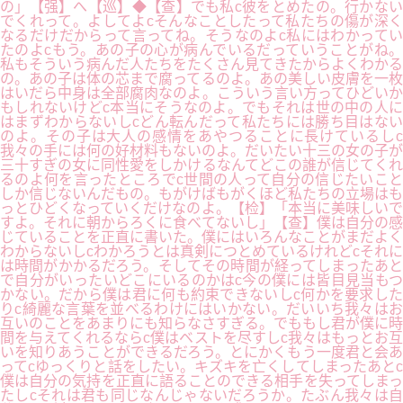
の」【强】へ【巡】◆【查】でも私c彼をとめたの。行かない
でくれって。よしてよcそんなことしたって私たちの傷が深く
なるだけだからって言ってね。そうなのよc私にはわかってい
たのよcもう。あの子の心が病んでいるだっていうことがね。
私もそういう病んだ人たちをたくさん見てきたからよくわかる
の。あの子は体の芯まで腐ってるのよ。あの美しい皮膚を一枚
はいだら中身は全部腐肉なのよ。こういう言い方ってひどいか
もしれないけどc本当にそうなのよ。でもそれは世の中の人に
はまずわからないしcどん転んだって私たちには勝ち目はない
のよ。その子は大人の感情をあやつることに長けているしc
我々の手には何の好材料もないのよ。だいたい十三の女の子が
三十すぎの女に同性愛をしかけるなんてどこの誰が信じてくれ
るのよ何を言ったところでc世間の人って自分の信じたいこと
しか信じないんだもの。もがけばもがくほど私たちの立場はも
っとひどくなっていくだけなのよ。【检】「本当に美味しいで
すよ。それに朝からろくに食べてないし」【查】僕は自分の感
じていることを正直に書いた。僕にはいろんなことがまだよく
わからないしcわかろうとは真剣につとめているけれどcそれに
は時間がかかるだろう。そしてその時間が経ってしまったあと
で自分がいったいどこにいるのかはc今の僕には皆目見当もつ
かない。だから僕は君に何も約束できないしc何かを要求した
りc綺麗な言葉を並べるわけにはいかない。だいいち我々はお
互いのことをあまりにも知らなさすぎる。でももし君が僕に時
間を与えてくれるならc僕はベストを尽すしc我々はもっとお互
いを知りあうことができるだろう。とにかくもう一度君と会あ
ってcゆっくりと話をしたい。キズキを亡くしてしまったあとc
僕は自分の気持を正直に語ることのできる相手を失ってしまっ
たしcそれは君も同じなんじゃないだろうか。たぶん我々は自