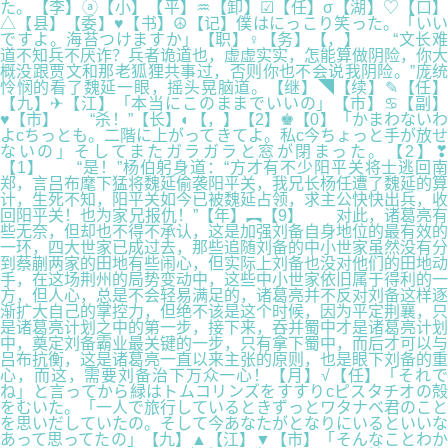
た。【李】ⓐ【小】【平】♒【卸】☑【任】σ【湖】♡【口】
△【县】【委】♥【书】☮【记】僕はにっこり笑った。「いい
ですよ。海苔つけますか」【职】♀【务】【，】 “文长难
道不知兵不厌诈？兵者诡道也，虚虚实实，怎能算做阴险，你大
概没跟贾文和那老狐狸共事过，否则你也不会说我阴险。”庞统
怜悯的看了魏延一眼，摇头晃脑道。【继】◥【续】✎【任】
【九】✈【江】「本当にこのままでいいの」【市】♋【副】
♥【市】 “杀！”【长】◐【，】【2】♚【0】「かまわないわ
よcちっとも。二階に上がってきてよ。私c今ちょっと手が放せ
ないの」そしてまたガラガラと窓が閉まった。【2】❣
【1】 “是！”杨伯躬身道：“方才有不少阳平关将士逃回南
郑，言吕布麾下猛将魏延偷袭阳平关，我兄长杨任遭了魏延的算
计，生死不知，阳平关如今已被魏延占领，求主公快快出兵，收
回阳平关！也为家兄报仇！”【年】︻【9】 对此，诸葛亮有
些无奈，但却也不得不承认，这是加强刘备自身地位的最有效的
一环，四大世家已成过去，那些追随刘备的中小世家虽然没有分
到蔡蒯两家的田地有些闹心，但实际上刘备也没对他们的田地动
手，在这场荆州的局势变动中，这些中小世家依旧属于得利的一
方，但人心，总是不会轻易满足的，诸葛亮并不反对刘备这样逐
渐扩大自己的掌控力，但绝不该是这个时候，因为平定荆襄，只
是诸葛亮计划之中的第一步，接下来，吞并蜀中才是诸葛亮计划
中，奠定刘备霸业最关键的一步，只有拿下蜀中，而后才可以与
吕布抗衡，这是诸葛亮一直以来主张的原则，也是眼下刘备的重
心，而这，需要刘备治下万众一心！【月】√【任】「それで
ね」と言ってから緑はトムコリンズをすすりcピスタチオの殻
をむいた。「一人で旅行しているときずっとワタナベ君のこと
を思いだしていたの。そして今あなたがとなりにいるといいな
あって思ってたの」【九】▲【江】▼【市】「そんなことわか