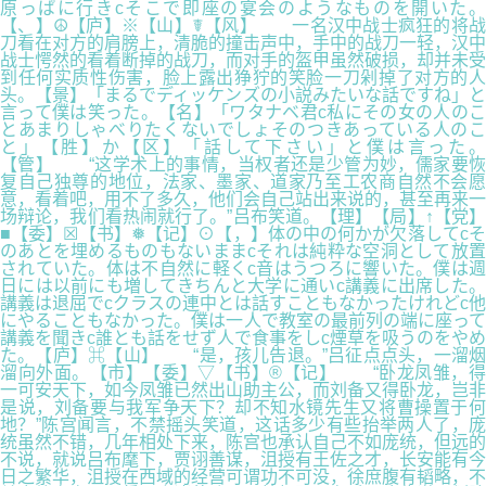
原っぱに行きcそこで即座の宴会のようなものを開いた。
【、】☮【庐】※【山】☤【风】 一名汉中战士疯狂的将战
刀看在对方的肩膀上，清脆的撞击声中，手中的战刀一轻，汉中
战士愕然的看着断掉的战刀，而对手的盔甲虽然破损，却并未受
到任何实质性伤害，脸上露出狰狞的笑脸一刀剁掉了对方的人
头。【景】「まるでディッケンズの小説みたいな話ですね」と
言って僕は笑った。【名】「ワタナベ君c私にその女の人のこ
とあまりしゃべりたくないでしょそのつきあっている人のこ
と」【胜】か【区】「話して下さい」と僕は言った。
【管】 “这学术上的事情，当权者还是少管为妙，儒家要恢
复自己独尊的地位，法家、墨家、道家乃至工农商自然不会愿
意，看着吧，用不了多久，他们会自己站出来说的，甚至再来一
场辩论，我们看热闹就行了。”吕布笑道。【理】【局】↑【党】
■【委】☒【书】❅【记】⊙【，】体の中の何かが欠落してcそ
のあとを埋めるものもないままcそれは純粋な空洞として放置
されていた。体は不自然に軽くc音はうつろに響いた。僕は週
日には以前にも増してきちんと大学に通いc講義に出席した。
講義は退屈でcクラスの連中とは話すこともなかったけれどc他
にやることもなかった。僕は一人で教室の最前列の端に座って
講義を聞きc誰とも話をせず人で食事をしc煙草を吸うのをやめ
た。【庐】⌘【山】 “是，孩儿告退。”吕征点点头，一溜烟
溜向外面。【市】【委】▽【书】®【记】 “卧龙凤雏，得
一可安天下，如今凤雏已然出山助主公，而刘备又得卧龙，岂非
是说，刘备要与我军争天下？却不知水镜先生又将曹操置于何
地？”陈宫闻言，不禁摇头笑道，这话多少有些抬举两人了，庞
统虽然不错，几年相处下来，陈宫也承认自己不如庞统，但远的
不说，就说吕布麾下，贾诩善谋，沮授有王佐之才，长安能有今
日之繁华，沮授在西域的经营可谓功不可没，徐庶腹有韬略，不