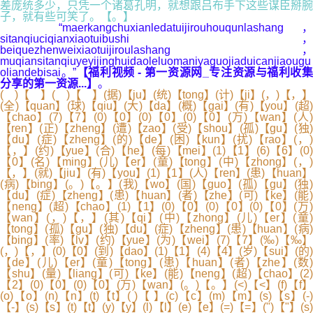
差庞统多少，只凭一个诸葛孔明，就想跟吕布手下这些谋臣掰腕
子，就有些可笑了。【。】
“maerkangchuxianledatuijirouhouqunlashang，
sitanqiuciqianxiaotuibushi，
beiquezhenweixiaotuijiroulashang，
muqiansitanqiuyeyijinghuidaoleluomaniyaguojiaduicanjiaougu
oliandebisai。”
【福利视频 - 第一资源网_专注资源与福利收
分享的第一资源...】
。
( )【 】( )【 】(据)【ju】(统)【tong】(计)【ji】(，)【，】
(全)【quan】(球)【qiu】(大)【da】(概)【gai】(有)【you】(超)
【chao】(7)【7】(0)【0】(0)【0】(0)【0】(万)【wan】(人)
【ren】(正)【zheng】(遭)【zao】(受)【shou】(孤)【gu】(独)
【du】(症)【zheng】(的)【de】(困)【kun】(扰)【rao】(，)
【，】(约)【yue】(合)【he】(每)【mei】(1)【1】(6)【6】(0)
【0】(名)【ming】(儿)【er】(童)【tong】(中)【zhong】(，)
【，】(就)【jiu】(有)【you】(1)【1】(人)【ren】(患)【huan】
(病)【bing】(。)【。】(我)【wo】(国)【guo】(孤)【gu】(独)
【du】(症)【zheng】(患)【huan】(者)【zhe】(可)【ke】(能)
【neng】(超)【chao】(1)【1】(0)【0】(0)【0】(0)【0】(万)
【wan】(，)【，】(其)【qi】(中)【zhong】(儿)【er】(童)
【tong】(孤)【gu】(独)【du】(症)【zheng】(患)【huan】(病)
【bing】(率)【lv】(约)【yue】(为)【wei】(7)【7】(‰)【‰】
(，)【，】(0)【0】(到)【dao】(1)【1】(4)【4】(岁)【sui】(的)
【de】(儿)【er】(童)【tong】(患)【huan】(者)【zhe】(数)
【shu】(量)【liang】(可)【ke】(能)【neng】(超)【chao】(2)
【2】(0)【0】(0)【0】(万)【wan】(。)【。】(<)【<】(f)【f】
(o)【o】(n)【n】(t)【t】( )【 】(c)【c】(m)【m】(s)【s】(-)
【-】(s)【s】(t)【t】(y)【y】(l)【l】(e)【e】(=)【=】(")【"】(s)