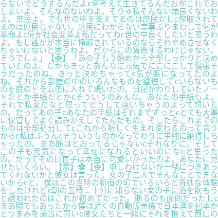
らないでどうするんだよc何考えて生きてるんだお前これでお
しまいよ。そんなのないわよ。そりゃ私そんない頭良くないわ
よ。庶民よ。でも世の中を支えてるのは庶民だしc搾取されて
るのは庶民じゃない。庶民にわからない言葉ふりまわして何が
革命よc何が社会変革よ私だってねc世の中良くしたいと思うわ
よ。もし誰かが本当に搾取されているのならそれやめさせなく
ちゃいけないと思うわよ。だからこの質問するわけじゃない。
そうでしょ」【委】「あの子もう始めから全部しっかりと決め
ていたのよ。だからきっとあんなに元気でにこにこして健康そ
うだったのね。きっと決めちゃってc気が楽になってたのよ
ね。それから部屋の中のいろんなものを整理してcいらないも
のを庭のドラム缶に入れて焼いたの。日記がわりしていたノー
トだとか手紙だとかcそういうのみんな。あなたの手紙もよ。
それで私変だなと思ってどうして焼いちゃうのよって訊いた
の。だってあの子cあなたの手紙はそれまでずっとcとても大事
に保管してよく読みかえしてたんだもの。そしたらこれまでの
ものは全部処分してcこれから新しく生まれ変わるのって言う
からc私はふうんcそういうものかなってわりに単純に納得しち
ゃったの。まあ筋はとおってるじゃないcそれなりに。そして
この子も元気になって幸せになれるといいのになcと思った
の。だってその日直子は本当に可愛いかったのよ。あなたに見
せたいくらい。【常】✿【委】申しわけないが一緒につきあっ
てくれないかと彼女は言った。女の子二人でそんなことできな
いからcと。僕はこの当時の新宿の町でいろいろと奇妙な体験
をしたけれどc朝の五時二十分に知らない女の子に酒を飲もう
と誘われたのはこれが初めてだった。断るのも面倒だったしc
まあ暇でもあったから僕は近くの自動販売機で日本酒を何本か
とつまみを適当に買いc彼女たちと一緒にそれを抱えて西口の