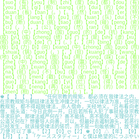
【suo】(有)【you】(制)【zhi】(度)【du】(都)【dou】(有)
【you】(其)【qi】(相)【xiang】(对)【dui】(的)【de】(短)
【duan】(板)【ban】(。)【。】(然)【ran】(而)【er】(特)
【te】(朗)【lang】(普)【pu】(团)【tuan】(队)【dui】(不)
【bu】(断)【duan】(挑)【tiao】(衅)【xin】(碰)【peng】(瓷)
【ci】(，)【，】(公)【gong】(然)【ran】(指)【zhi】(控)
【kong】(中)【zhong】(国)【guo】(的)【de】(抗)【kang】
(疫)【yi】(成)【cheng】(绩)【ji】(“)【“】(是)【shi】(虚)【xu】
(假)【jia】(的)【de】(”)【”】(，)【，】(并)【bing】(且)【qie】
(极)【ji】(力)【li】(向)【xiang】(中)【zhong】(国)【guo】(甩)
【shuai】(锅)【guo】(，)【，】(狂)【kuang】(妄)【wang】
(地)【di】(试)【shi】(图)【tu】(用)【yong】(踩)【cai】(着)
【zhe】(中)【zhong】(国)【guo】(赢)【ying】(得)【de】(竞)
【jing】(选)【xuan】(连)【lian】(任)【ren】(，)【，】(那)
【na】(就)【jiu】(不)【bu】(能)【neng】(怪)【guai】(我)
【wo】(们)【men】(戳)【chuo】(破)【po】(美)【mei】(国)
【guo】(抗)【kang】(疫)【yi】(烂)【lan】(得)【de】(不)
【bu】(能)【neng】(再)【zai】(烂)【lan】(的)【de】(真)
【zhen】(相)【xiang】(了)【le】(。)【。】
♚【 】【 】 “任何宗教的规矩，都必须在我律法之内，
在宗教规矩与朝廷律法发生冲撞之时，一切以律法为准，任何宗
教规矩，都不得超脱律法，杀人偿命，天经地义。”吕布看向老
僧，摇头道：“今日此例一开，日后若所有人犯了事就投身宗教
寻求庇护，那律法威严何在？善不能扬，恶不能除，天理何在？
公道又何在？想要导人向善，可以，但最好去遏制源头，若恶行
已经发生，就该接受律法的惩罚，而不是一句皈依佛门，放下屠
刀便可以了事。”【2】【0】ღ【2】♚【0】△【年】【9】
【月】【，】「ケーススタディー」と僕は絶望的につぶやい