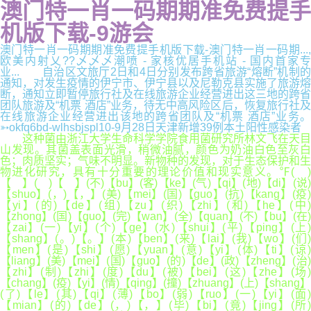
澳门特一肖一码期期准免费提手
机版下载-9游会
澳门特一肖一码期期准免费提手机版下载-澳门特一肖一码期...,
欧美内射乂??乄乄乄潮喷 - 家核优居手机站 - 国内首家专
业... 自治区文旅厅2日和4日分别发布跨省旅游“熔断”机制的
通知，对发生疫情的伊宁市、伊宁县以及尼勒克县实施了旅游熔
断，通知立即暂停旅行社及在线旅游企业经营进出这三地的跨省
团队旅游及“机票 酒店”业务，待无中高风险区后，恢复旅行社及
在线旅游企业经营进出该地的跨省团队及“机票 酒店”业务。
➳okfq6bd-wlhsbjspl10-9月28日天津新增39例本土阳性感染者
这种菌由浙江大学生命科学学院食用菌研究所林文飞在天目
山发现。其菌盖表面光滑，稍微油腻，颜色为奶油白色至灰白
色；肉质坚实；气味不明显。新物种的发现，对于生态保护和生
物进化研究，具有十分重要的理论价值和现实意义。℉( )
【 】( )【 】(不)【bu】(客)【ke】(气)【qi】(地)【di】(说)
【shuo】(，)【，】(美)【mei】(国)【guo】(抗)【kang】(疫)
【yi】(的)【de】(组)【zu】(织)【zhi】(和)【he】(中)
【zhong】(国)【guo】(完)【wan】(全)【quan】(不)【bu】(在)
【zai】(一)【yi】(个)【ge】(水)【shui】(平)【ping】(上)
【shang】(。)【。】(本)【ben】(来)【lai】(我)【wo】(们)
【men】(是)【shi】(愿)【yuan】(意)【yi】(体)【ti】(谅)
【liang】(美)【mei】(国)【guo】(的)【de】(政)【zheng】(治)
【zhi】(制)【zhi】(度)【du】(被)【bei】(这)【zhe】(场)
【chang】(疫)【yi】(情)【qing】(撞)【zhuang】(上)【shang】
(了)【le】(其)【qi】(薄)【bo】(弱)【ruo】(一)【yi】(面)
【mian】(的)【de】(，)【，】(毕)【bi】(竟)【jing】(所)