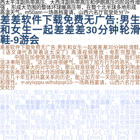
西太平洋副热带高压、大西洋副热带高压和伊朗高压均阶段性增
强 ，形成大范围的整体环球暖高压带，在整个北半球多地形成
高温天气。m50anr-一场高档宴请，山西六名厅官受处分"/>
差差软件下载免费无广告:男生
和女生一起差差差30分钟轮滑
鞋-9游会
差差软件下载免费无广告:男生和女生一起差差差30分钟轮滑鞋,
《语文课代表哭着说太深了》高清视频播放 - 电影完整版 -
... 中国驻加使馆发声明表示，“如果加方执意挑衅，我们将
坚决奉陪到底。”这话说得很硬气，说明了加方行为的恶劣。不
得不说，加拿大的对华外交，那么轻易就被几个反华政客利用虚
假报告再通过媒体炒作而绑架裹挟，这实在令人悲哀。希望中加
过去几十年互利共赢关系的历史，能让加方早一天回归对华冷静
和理性。ゃalyixppu-wlhsbjspl10-一场高档宴请，山西六名厅官
受处分
7月30日，我区发生新一轮新冠肺炎疫情，短时间内传播蔓
延至13个地（州、市）的37个县（市、区）和兵团4个师的15个
师市团场，
是新疆历史上传播速度最快、涉及面最广、感染人数
最多、防控难度最大的重大突发公共卫生事件
。自治区党委和政
府坚持“人民至上、生命至上”理念，团结带领全区各族干部群众
迅速行动、尽锐出战，经过全区上下艰苦努力，到8月底疫情得
到了有效控制，取得阶段性成效。但由于部分地区产生松懈麻痹
思想，疫情防控各项措施落实不到位，9月中旬以来部分地区疫
情发生反弹。←( )【 】( )【 】(一)【yi】(方)【fang】(面)
【mian】(表)【biao】(示)【shi】(准)【zhun】(备)【bei】(好)