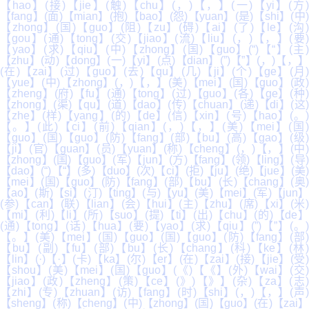
【hao】(接)【jie】(触)【chu】(，)【，】(一)【yi】(方)
【fang】(面)【mian】(抱)【bao】(怨)【yuan】(是)【shi】(中)
【zhong】(国)【guo】(阻)【zu】(碍)【ai】(了)【le】(沟)
【gou】(通)【tong】(交)【jiao】(流)【liu】(，)【，】(要)
【yao】(求)【qiu】(中)【zhong】(国)【guo】(“)【“】(主)
【zhu】(动)【dong】(一)【yi】(点)【dian】(”)【”】(，)【，】
(在)【zai】(过)【guo】(去)【qu】(几)【ji】(个)【ge】(月)
【yue】(中)【zhong】(，)【，】(美)【mei】(国)【guo】(政)
【zheng】(府)【fu】(通)【tong】(过)【guo】(各)【ge】(种)
【zhong】(渠)【qu】(道)【dao】(传)【chuan】(递)【di】(这)
【zhe】(样)【yang】(的)【de】(信)【xin】(号)【hao】(。)
【。】(此)【ci】(前)【qian】(，)【，】(美)【mei】(国)
【guo】(国)【guo】(防)【fang】(部)【bu】(高)【gao】(级)
【ji】(官)【guan】(员)【yuan】(称)【cheng】(，)【，】(中)
【zhong】(国)【guo】(军)【jun】(方)【fang】(领)【ling】(导)
【dao】(“)【“】(多)【duo】(次)【ci】(拒)【ju】(绝)【jue】(美)
【mei】(国)【guo】(防)【fang】(部)【bu】(长)【chang】(奥)
【ao】(斯)【si】(汀)【ting】(与)【yu】(美)【mei】(军)【jun】
(参)【can】(联)【lian】(会)【hui】(主)【zhu】(席)【xi】(米)
【mi】(利)【li】(所)【suo】(提)【ti】(出)【chu】(的)【de】
(通)【tong】(话)【hua】(要)【yao】(求)【qiu】(”)【”】(。)
【。】(美)【mei】(国)【guo】(国)【guo】(防)【fang】(部)
【bu】(副)【fu】(部)【bu】(长)【chang】(科)【ke】(林)
【lin】(·)【·】(卡)【ka】(尔)【er】(在)【zai】(接)【jie】(受)
【shou】(美)【mei】(国)【guo】(《)【《】(外)【wai】(交)
【jiao】(政)【zheng】(策)【ce】(》)【》】(杂)【za】(志)
【zhi】(专)【zhuan】(访)【fang】(时)【shi】(，)【，】(声)
【sheng】(称)【cheng】(中)【zhong】(国)【guo】(在)【zai】