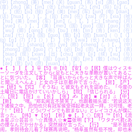
(中)【zhong】(美)【mei】(关)【guan】(系)【xi】(高)【gao】
(度)【du】(紧)【jin】(张)【zhang】(之)【zhi】(际)【ji】(，)
【，】(拒)【ju】(接)【jie】(美)【mei】(军)【jun】(电)【dian】
(话)【hua】(，)【，】(旨)【zhi】(在)【zai】(吓)【xia】(唬)
【hu】(美)【mei】(军)【jun】(。)【。】(上)【shang】(月)
【yue】(，)【，】(美)【mei】(国)【guo】(国)【guo】(务)
【wu】(卿)【qing】(布)【bu】(林)【lin】(肯)【ken】(在)
【zai】(七)【qi】(国)【guo】(集)【ji】(团)【tuan】(（)【（】
(g)【g】(7)【7】(）)【）】(外)【wai】(长)【chang】(会)
【hui】(上)【shang】(也)【ye】(称)【cheng】(，)【，】(中)
【zhong】(国)【guo】(“)【“】(必)【bi】(须)【xu】(”)【”】(表)
【biao】(现)【xian】(出)【chu】(继)【ji】(续)【xu】(与)
【yu】(美)【mei】(国)【guo】(接)【jie】(触)【chu】(的)
【de】(意)【yi】(愿)【yuan】(。)【。】
●【 】┃【 】유【5】®【8】【安】☉【居】僕はウィスキ
ーソーダを注文してからc足もとに大きな革鞄が置いてあるこ
とに気づいた。【客】「耳遠いからcもっと大きな声で呼ばん
と聞こえへんよ」と女の子は京都弁で言った。【房】【产】
♒【研】✎【究】「そうね」と彼女もそれを認めた。「今度の
土曜日に電話かけていいかしら」【院】「信じられる」【分】
△【院】【院】☼【长】【张】✍【波】■【对】♫【中】
【新】 “嘿。”郑玄闻言不禁笑了，也跟着摇头道：“若说这天
下诸侯之中，恐怕也只有冠军侯受得起老夫这一拜，只可惜，老
了！”【经】「どうcワインでも飲まない」とレイコさんが僕に
言った。【纬】▼【分】【析】♚【，】◇【房】™【价】ξ流
ぁ星ぷ☆芸芸※╰☆真情人☆★〓张明【下】「ワタナベ君cあ
の煙なんだか分かる」突然緑が言った。【行】 “是不是胡
闹，孝则待会儿看了球赛再说吧。”杨阜虽然有些不悦，却也未