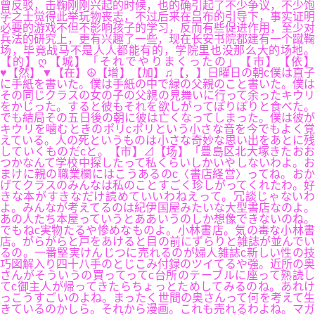
曾反驳，击鞠刚刚兴起的时候，也的确引起了不少争议，不少饱
学之士觉得此举玩物丧志，不过后来在吕布的引导下，事实证明
必要的游戏不但不影响孩子的学习，反而有些促进作用，至少对
兵法的研究上，更有兴趣了一些，现在长安书院都建有一个蹴鞠
场，毕竟战马不是人人都能有的，学院里也没那么大的场地。
【的】ღ【城】「それでやりまくったの」【市】【依】
♥【然】▼【在】☮【增】【加】♫【，】日曜日の朝c僕は直子
に手紙を書いた。僕は手紙の中で緑の父親のこと書いた。僕は
その同じクラスの女の子の父親の見舞いに行って余ったキウリ
をかじった。すると彼もそれを欲しがってぽりぽりと食べた。
でも結局その五日後の朝に彼は亡くなってしまった。僕は彼が
キウリを噛むときのポリcポリという小さな音を今でもよく覚
えている。人の死というものは小さな奇妙な思い出をあとに残
していくものだcと。【市】⊿【场】「豊島区北大塚きたおお
つかなんて学校中探したって私くらいしかいやしないわよ。お
まけに親の職業欄にはこうあるのc〈書店経営〉ってね。おか
げてクラスのみんなは私のことすごく珍しがってくれたわ。好
きな本がすきなだけ読めていいわねえって。冗談じゃないわ
よ。みんなが考えてるのは紀伊国屋みたいな大型書店なのよ。
あの人たち本屋っていうとああいうのしか想像できないのね。
でもねc実物たるや惨めなものよ。小林書店。気の毒な小林書
店。がらがらと戸をあけると目の前にずらりと雑誌が並んでい
るの。一番堅実けんじつに売れるのが婦人雑誌c新しい性の技
巧図解入り四十八手のとじこみ付録のツイてるや強。近所の奥
さんがそういうの買ってってc台所のテーブルに座って熟読し
てc御主人が帰ってきたらちょっとためしてみるのね。あれけ
っこうすごいのよね。まったく世間の奥さんって何を考えて生
きているのかしら。それから漫画。これも売れるわよね。マガ