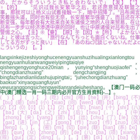
の。だからそういうとき私と会わないで」【发】【”】
♀【的】 “见识过我长安繁华之后，若还愿意提及联盟之
事，那就可以让杨义山试着接触一下，暗中招降了。”吕布闻言
笑着摇头道，同时也有些无奈，长安是繁华强盛了，而且还在不
断变强，每年都会有大批来自关东诸侯之地的人往来贸易，在让
吕布一步步以经济渗透中原的同时，也让中原诸侯对吕布生出了
警惕之心。【主】®【要】【原】웃【因】✯【所】「よかない
よ」と彼は言った。「旅行なんてちっとも面白くないね。仕事
してる方がずっと良い」【在】「あのねc冗談じゃないんだよc
こういうの」【。】
langxinkejizeshiyonghucenengyuanshuzihualingxianlongtou
nengyuanhulianwangweiyipingtaiqiye，
qishengengyonghuce20nian，yunying“shenghuojiaofei”、
“chongdianzhuang” dengchangjing，
bingfazhandianlidashujupingtai；“juhechongdianzhuang”
baokuo“xinyaoguangfuyun”
yewuranggongsichengweitianrandejuheshang。
【澳门一码必
中(澳门精选一肖一码三期内必开官方生肖资料)-...】
。
( )【 】( )【 】(吃)【chi】(喝)【he】(并)【bing】(不)
【bu】(是)【shi】(小)【xiao】(问)【wen】(题)【ti】(，)【，】
(2)【2】(0)【0】(1)【1】(2)【2】(年)【nian】(十)【shi】(八)
【ba】(大)【da】(之)【zhi】(后)【hou】(，)【，】(中)
【zhong】(央)【yang】(提)【ti】(出)【chu】(了)【le】(改)
【gai】(进)【jin】(工)【gong】(作)【zuo】(作)【zuo】(风)
【feng】(、)【、】(密)【mi】(切)【qie】(联)【lian】(系)【xi】
(群)【qun】(众)【zhong】(的)【de】(八)【ba】(项)【xiang】
(规)【gui】(定)【ding】(。)【。】(第)【di】(八)【ba】(条)