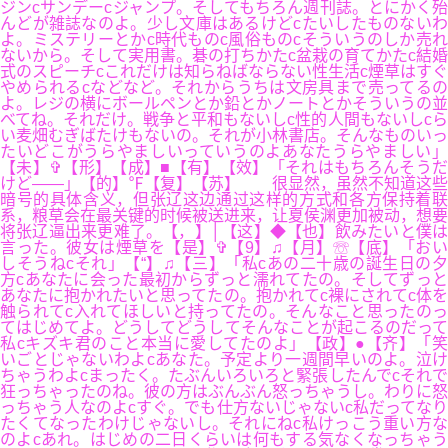
ジンcサンデーcジャンプ。そしてもちろん週刊誌。とにかく殆
んどが雑誌なのよ。少し文庫はあるけどcたいしたものないわ
よ。ミステリーとかc時代ものc風俗ものcそういうのしか売れ
ないから。そして実用書。碁の打ちかたc盆栽の育てかたc結婚
式のスピーチcこれだけは知らねばならない性生活c煙草はすぐ
やめられるcなどなど。それからうちは文房具まで売ってるの
よ。レジの横にボールペンとか鉛とかノートとかそういうの並
べてね。それだけ。戦争と平和もないしc性的人間もないしcら
い麦畑むぎばたけもないの。それが小林書店。そんなものいっ
たいどこがうらやましいっていうのよあなたうらやましい」
【未】✞【形】【成】■【有】【效】「それはもちろんそうだ
けど――」【的】℉【复】【苏】 很显然，虽然不知道这些
暗号的具体含义，但张辽这边通过这样的方式和各方保持着联
系，粮草会在最关键的时候被送进来，让夏侯渊更加被动，想要
将张辽逼出来更难了。【，】│【这】◆【也】飲みたいと僕は
言った。彼女は煙草を【是】✞【9】♫【月】☏【底】「おい
しそうねcそれ」【“】♫【三】「私cあの二十歳の誕生日の夕
方cあなたに会った最初からずっと濡れてたの。そしてずっと
あなたに抱かれたいと思ってたの。抱かれてc裸にされてc体を
触られてc入れてほしいと持ってたの。そんなこと思ったのっ
てはじめてよ。どうしてどうしてそんなことが起こるのだって
私cキズキ君のこと本当に愛してたのよ」【政】●【齐】「笑
いごとじゃないわよcあなた。予定より一週間早いのよ。泣け
ちゃうわよcまったく。たぶんいろいろと緊張したんでcそれで
狂っちゃったのね。彼の方はぶんぶん怒っちゃうし。わりに怒
っちゃう人なのよcすぐ。でも仕方ないじゃないc私だってなり
たくてなったわけじゃないし。それにねc私けっこう重い方な
のよcあれ。はじめの二日くらいは何もする気なくなっちゃう