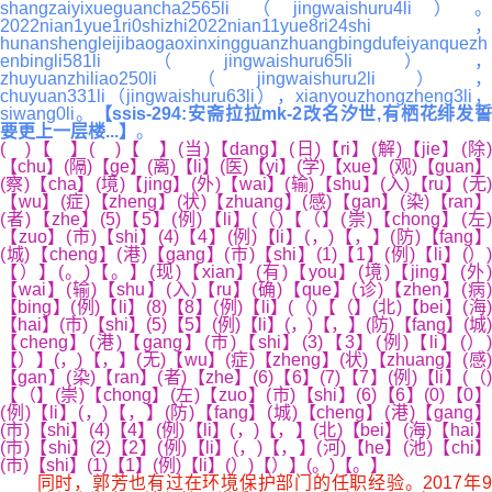
shangzaiyixueguancha2565li（jingwaishuru4li）。
2022nian1yue1ri0shizhi2022nian11yue8ri24shi，
hunanshengleijibaogaoxinxingguanzhuangbingdufeiyanquezh
enbingli581li（jingwaishuru65li），
zhuyuanzhiliao250li（jingwaishuru2li），
chuyuan331li（jingwaishuru63li），xianyouzhongzheng3li，
siwang0li。
【ssis-294:安斋拉拉mk-2改名汐世,有栖花绯发
要更上一层楼...】
。
( )【 】( )【 】(当)【dang】(日)【ri】(解)【jie】(除)
【chu】(隔)【ge】(离)【li】(医)【yi】(学)【xue】(观)【guan】
(察)【cha】(境)【jing】(外)【wai】(输)【shu】(入)【ru】(无)
【wu】(症)【zheng】(状)【zhuang】(感)【gan】(染)【ran】
(者)【zhe】(5)【5】(例)【li】(（)【（】(崇)【chong】(左)
【zuo】(市)【shi】(4)【4】(例)【li】(，)【，】(防)【fang】
(城)【cheng】(港)【gang】(市)【shi】(1)【1】(例)【li】(）)
【）】(。)【。】(现)【xian】(有)【you】(境)【jing】(外)
【wai】(输)【shu】(入)【ru】(确)【que】(诊)【zhen】(病)
【bing】(例)【li】(8)【8】(例)【li】(（)【（】(北)【bei】(海)
【hai】(市)【shi】(5)【5】(例)【li】(，)【，】(防)【fang】(城)
【cheng】(港)【gang】(市)【shi】(3)【3】(例)【li】(）)
【）】(，)【，】(无)【wu】(症)【zheng】(状)【zhuang】(感)
【gan】(染)【ran】(者)【zhe】(6)【6】(7)【7】(例)【li】(（)
【（】(崇)【chong】(左)【zuo】(市)【shi】(6)【6】(0)【0】
(例)【li】(，)【，】(防)【fang】(城)【cheng】(港)【gang】
(市)【shi】(4)【4】(例)【li】(，)【，】(北)【bei】(海)【hai】
(市)【shi】(2)【2】(例)【li】(，)【，】(河)【he】(池)【chi】
(市)【shi】(1)【1】(例)【li】(）)【）】(。)【。】
同时，郭芳也有过在环境保护部门的任职经验。2017年9