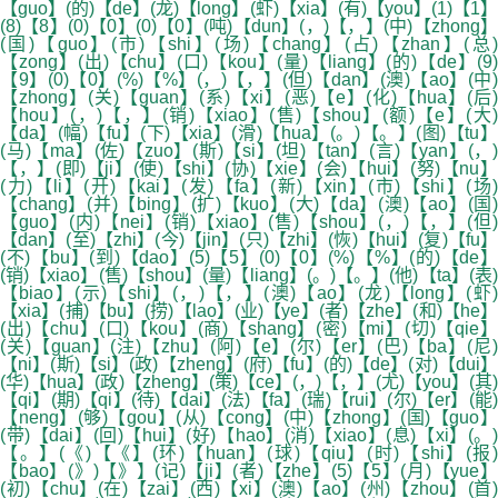
【guo】(的)【de】(龙)【long】(虾)【xia】(有)【you】(1)【1】
(8)【8】(0)【0】(0)【0】(吨)【dun】(，)【，】(中)【zhong】
(国)【guo】(市)【shi】(场)【chang】(占)【zhan】(总)
【zong】(出)【chu】(口)【kou】(量)【liang】(的)【de】(9)
【9】(0)【0】(%)【%】(，)【，】(但)【dan】(澳)【ao】(中)
【zhong】(关)【guan】(系)【xi】(恶)【e】(化)【hua】(后)
【hou】(，)【，】(销)【xiao】(售)【shou】(额)【e】(大)
【da】(幅)【fu】(下)【xia】(滑)【hua】(。)【。】(图)【tu】
(马)【ma】(佐)【zuo】(斯)【si】(坦)【tan】(言)【yan】(，)
【，】(即)【ji】(使)【shi】(协)【xie】(会)【hui】(努)【nu】
(力)【li】(开)【kai】(发)【fa】(新)【xin】(市)【shi】(场)
【chang】(并)【bing】(扩)【kuo】(大)【da】(澳)【ao】(国)
【guo】(内)【nei】(销)【xiao】(售)【shou】(，)【，】(但)
【dan】(至)【zhi】(今)【jin】(只)【zhi】(恢)【hui】(复)【fu】
(不)【bu】(到)【dao】(5)【5】(0)【0】(%)【%】(的)【de】
(销)【xiao】(售)【shou】(量)【liang】(。)【。】(他)【ta】(表)
【biao】(示)【shi】(，)【，】(澳)【ao】(龙)【long】(虾)
【xia】(捕)【bu】(捞)【lao】(业)【ye】(者)【zhe】(和)【he】
(出)【chu】(口)【kou】(商)【shang】(密)【mi】(切)【qie】
(关)【guan】(注)【zhu】(阿)【e】(尔)【er】(巴)【ba】(尼)
【ni】(斯)【si】(政)【zheng】(府)【fu】(的)【de】(对)【dui】
(华)【hua】(政)【zheng】(策)【ce】(，)【，】(尤)【you】(其)
【qi】(期)【qi】(待)【dai】(法)【fa】(瑞)【rui】(尔)【er】(能)
【neng】(够)【gou】(从)【cong】(中)【zhong】(国)【guo】
(带)【dai】(回)【hui】(好)【hao】(消)【xiao】(息)【xi】(。)
【。】(《)【《】(环)【huan】(球)【qiu】(时)【shi】(报)
【bao】(》)【》】(记)【ji】(者)【zhe】(5)【5】(月)【yue】
(初)【chu】(在)【zai】(西)【xi】(澳)【ao】(州)【zhou】(首)