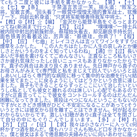
てcもう二度と彼には手紙を書かなかった。【第】◐【十】
☼【七】☢【条】 于禁温言苦涩一笑，摇头道：“败军之
将，安敢言勇。”回头看了一眼营中惶惶无措的曹军战士，犹豫
了一下，向赵云躬身道：“只求将军能够善待我军中将士。”【 】
◐【教】☮【材】☆【编】「金沢から能登半島をぐるっとまわ
ってねc新潟まで行った」【写】【过】 “噗噗噗~”一排士兵
被内院中射出的箭簇射杀，蔡瑁抬头看去，却见蒯良手持长剑，
面色铁青的看着这边，厉声道：“蔡德珪，你疯了！”【程】
【中】【应】「七曲」とレイコさんは言ってワインをすすりc
煙草をふかした。「この人たちはたしかに人生の哀しみとか優
しさとかいうものをよく知っているわね」【通】☏【过】長い
あいだ手紙を書けなくてごめんなさい。正直なところ私もいさ
さか疲れ気味だったしc良いニュースもあまりなかったからで
す。直子の具合はあまり良くありません。先日神戸から直子の
お母さんがみえてc専門医と私をまじえて四人でいろいろと話
しあいcしばらく専門的な病院に移って集中的な治療を行いc結
果を見てまたここに戻るようにしてはどうかという合意に達し
ました。直子もできることならずっとここにいて治したいとい
うしc私としても彼女と離れるのは淋しいし心配でもあるので
すがc正直言ってここで彼女をコントロールするのはだんだん
困難になってきました。普段はべつになんということもないの
ですがcときどき感情がひどく不安定になることがあってcそう
いうときには彼女から目を離すことはできません。何が起るか
わからないからです。激しい幻聴がありc直子は全てを閉ざし
て自分の中にもぐりこんでしまいます。【多】♫【种】れ
【方】【式】♂【征】┃【求】我々は小さなバーに入ってc何
杯かずつ酒を飲んだ。僕もハツミさんも殆んど口をきかなかっ
た。僕と彼女はまるで倦怠期の夫婦みたいに向いあわせに座っ