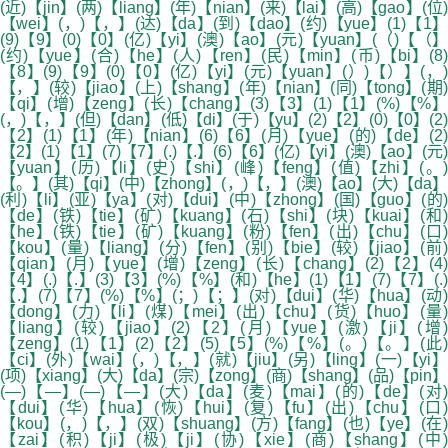
(近)【jin】(两)【liang】(年)【nian】(来)【lai】(高)【gao】(位)
【wei】(，)【，】(达)【da】(到)【dao】(约)【yue】(1)【1】
(9)【9】(0)【0】(亿)【yi】(澳)【ao】(元)【yuan】(（)【（】
(约)【yue】(合)【he】(人)【ren】(民)【min】(币)【bi】(8)
【8】(9)【9】(0)【0】(亿)【yi】(元)【yuan】(）)【）】(，)
【，】(较)【jiao】(上)【shang】(年)【nian】(同)【tong】(期)
【qi】(增)【zeng】(长)【chang】(3)【3】(1)【1】(%)【%】
(，)【，】(但)【dan】(低)【di】(于)【yu】(2)【2】(0)【0】(2)
【2】(1)【1】(年)【nian】(6)【6】(月)【yue】(的)【de】(2)
【2】(1)【1】(7)【7】(.)【.】(6)【6】(亿)【yi】(澳)【ao】(元)
【yuan】(历)【li】(史)【shi】(峰)【feng】(值)【zhi】(。)
【。】(其)【qi】(中)【zhong】(，)【，】(澳)【ao】(大)【da】
(利)【li】(亚)【ya】(对)【dui】(中)【zhong】(国)【guo】(的)
【de】(铁)【tie】(矿)【kuang】(石)【shi】(块)【kuai】(和)
【he】(铁)【tie】(矿)【kuang】(粉)【fen】(出)【chu】(口)
【kou】(量)【liang】(分)【fen】(别)【bie】(较)【jiao】(前)
【qian】(月)【yue】(增)【zeng】(长)【chang】(2)【2】(4)
【4】(.)【.】(3)【3】(%)【%】(和)【he】(1)【1】(7)【7】(.)
【.】(7)【7】(%)【%】(；)【；】(对)【dui】(华)【hua】(动)
【dong】(力)【li】(煤)【mei】(出)【chu】(货)【huo】(量)
【liang】(较)【jiao】(2)【2】(月)【yue】(激)【ji】(增)
【zeng】(1)【1】(2)【2】(5)【5】(%)【%】(。)【。】(此)
【ci】(外)【wai】(，)【，】(就)【jiu】(另)【ling】(一)【yi】
(项)【xiang】(大)【da】(宗)【zong】(商)【shang】(品)【pin】
(—)【—】(—)【—】(大)【da】(麦)【mai】(的)【de】(对)
【dui】(华)【hua】(恢)【hui】(复)【fu】(出)【chu】(口)
【kou】(，)【，】(双)【shuang】(方)【fang】(也)【ye】(在)
【zai】(积)【ji】(极)【ji】(协)【xie】(商)【shang】(中)