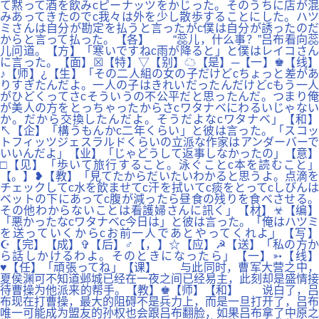
て黙って酒を飲みcピーナッツをかじった。そのうちに店が混
みあってきたのでc我々は外を少し散歩することにした。ハツ
ミさんは自分が勘定を払うと言ったがc僕は自分が誘ったのだ
からと言って払った。【各】 “蕊儿，什么事？”吕布看向蕊
儿问道。【方】「寒いですねc雨が降ると」と僕はレイコさん
に言った。【面】☒【特】▽【别】☁【是】─【一】♚【线】
♪【师】¿【生】「その二人組の女の子だけどcちょっと差があ
りすぎたんだよ。一人の子はきれいだったんだけどcもう一人
がひどくってさcそういうの不公平だと思ったんだ。つまり俺
が美人の方をとっちゃったからさcワタナベにわるいじゃない
か。だから交換したんだよ。そうだよなcワタナベ」【和】
↖【企】「構うもんかc二年くらい」と彼は言った。「スコッ
トフィッツジェスラルドくらいの立派な作家はアンダーバーで
いいんだよ」【业】「じゃどうして返事しなかったの」【意】
□【见】「歩いて旅行すること。泳ぐことc本を読むこと」
【。】❥【教】「見てたからだいたいわかると思うよ。点滴を
チェックしてc水を飲ませてc汗を拭いてc痰をとってcしびんは
ベットの下にあってc腹が減ったら昼食の残りを食べさせる。
その他わからないことは看護婦さんに訊く」【材】☣【编】
「悪かったなcワタナベc今日は」と彼は言った。「俺はハツミ
を送っていくからcお前一人であとやってくれよ」【写】
☪【完】【成】✞【后】♂【，】☆【应】☭【送】「私の方か
ら話しかけるわよ。そのときになったら」【一】➳【线】
♥【任】「頑張ってね」【课】 与此同时，曹军大营之中，
夏侯渊可不知道邺城已经在一夜之间已经易主，此刻却是盛情接
待曹操为他派来的帮手。【教】♚【师】【和】 说白了，吕
布现在打曹操，最大的阻碍不是兵力上，而是一旦打开了，吕布
唯一可能成为盟友的孙权也会跟吕布翻脸，如果吕布拿了中原之