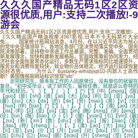
久久久国产精品无码1区2区资
源很优质,用户:支持二次播放!-9
游会
久久久国产精品无码1区2区资源很优质,用户:支持二次播放!-...,
《久久精品国产精油按摩,4587影视,日本不卡无码禁片大全
免... 国家统计局网站消息，4月份，在以习近平同志为核心
的党中央坚强领导下，各地区各部门坚决贯彻落实党中央、国务
院决策部署，坚持稳中求进工作总基调，完整、准确、全面贯彻
新发展理念，加快构建新发展格局，宏观政策靠前协同发力，经
济社会全面恢复常态化运行，多数生产需求指标同比增速提升，
服务业和消费恢复较快，就业物价总体稳定，经济运行延续恢复
向好态势。 为什么？6ustanky-wlhsbjspl10-内部人士恶作
剧？美国情报局网站标识惊现“ufo”
念完研究生，原本有工作的人回原单位，没有单位的就留在
复旦。“初中没毕业，读了研究生，留校任教，就是这么奇特的
年代和经历。”( )【 】( )【 】(“)【“】(中)【zhong】(国)
【guo】(是)【shi】(澳)【ao】(大)【da】(利)【li】(亚)【ya】
(最)【zui】(大)【da】(的)【de】(贸)【mao】(易)【yi】(伙)
【huo】(伴)【ban】(”)【”】(，)【，】(《)【《】(澳)【ao】(大)
【da】(利)【li】(亚)【ya】(金)【jin】(融)【rong】(评)【ping】
(论)【lun】(报)【bao】(》)【》】(援)【yuan】(引)【yin】(最)
【zui】(新)【xin】(数)【shu】(据)【ju】(报)【bao】(道)
【dao】(称)【cheng】(，)【，】(澳)【ao】(大)【da】(利)
【li】(亚)【ya】(3)【3】(月)【yue】(对)【dui】(华)【hua】
(出)【chu】(口)【kou】(飙)【biao】(升)【sheng】(至)【zhi】