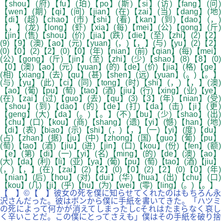
【shou】(府)【fu】(珀)【po】(斯)【si】(访)【fang】(问)
【wen】(期)【qi】(间)【jian】(在)【zai】(当)【dang】(地)
【di】(超)【chao】(市)【shi】(看)【kan】(到)【dao】(，)
【，】(龙)【long】(虾)【xia】(每)【mei】(公)【gong】(斤)
【jin】(售)【shou】(价)【jia】(跌)【die】(至)【zhi】(2)【2】
(9)【9】(澳)【ao】(元)【yuan】(，)【，】(与)【yu】(2)【2】
(0)【0】(2)【2】(0)【0】(年)【nian】(前)【qian】(每)【mei】
(公)【gong】(斤)【jin】(至)【zhi】(少)【shao】(8)【8】(0)
【0】(澳)【ao】(元)【yuan】(的)【de】(价)【jia】(格)【ge】
(相)【xiang】(去)【qu】(甚)【shen】(远)【yuan】(。)【。】
(与)【yu】(此)【ci】(同)【tong】(时)【shi】(，)【，】(澳)
【ao】(葡)【pu】(萄)【tao】(酒)【jiu】(行)【xing】(业)【ye】
(在)【zai】(过)【guo】(去)【qu】(3)【3】(年)【nian】(受)
【shou】(到)【dao】(的)【de】(打)【da】(击)【ji】(更)
【geng】(大)【da】(。)【。】(不)【bu】(少)【shao】(出)
【chu】(口)【kou】(商)【shang】(遗)【yi】(憾)【han】(地)
【di】(表)【biao】(示)【shi】(，)【，】(一)【yi】(度)【du】
(占)【zhan】(据)【ju】(中)【zhong】(国)【guo】(葡)【pu】
(萄)【tao】(酒)【jiu】(进)【jin】(口)【kou】(份)【fen】(额)
【e】(第)【di】(一)【yi】(名)【ming】(的)【de】(澳)【ao】
(大)【da】(利)【li】(亚)【ya】(葡)【pu】(萄)【tao】(酒)【jiu】
(，)【，】(在)【zai】(2)【2】(0)【0】(2)【2】(0)【0】(年)
【nian】(后)【hou】(对)【dui】(华)【hua】(出)【chu】(口)
【kou】(几)【ji】(乎)【hu】(为)【wei】(零)【ling】(。)【。】
【 】©【 】彼女の死を僕に知らせてくれたのはもちろん永
沢さんだった。彼はボンから僕に手紙を書いてきた。「ハツミ
の死によって何かが消えてしまったしcそれはたまらなく哀し
く辛いことだ。この僕にとってさえも」僕はその手紙を破り捨