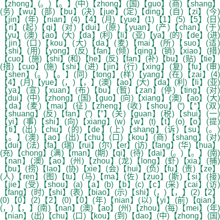
【zhong】(。)【。】(中)【zhong】(国)【guo】(商)【shang】
(务)【wu】(部)【bu】(决)【jue】(定)【ding】(自)【zi】(今)
【jin】(年)【nian】(4)【4】(月)【yue】(1)【1】(5)【5】(日)
【ri】(起)【qi】(对)【dui】(原)【yuan】(产)【chan】(于)
【yu】(澳)【ao】(大)【da】(利)【li】(亚)【ya】(的)【de】(进)
【jin】(口)【kou】(大)【da】(麦)【mai】(所)【suo】(适)
【shi】(用)【yong】(反)【fan】(倾)【qing】(销)【xiao】(措)
【cuo】(施)【shi】(和)【he】(反)【fan】(补)【bu】(贴)【tie】
(措)【cuo】(施)【shi】(进)【jin】(行)【xing】(复)【fu】(审)
【shen】(。)【。】(同)【tong】(样)【yang】(在)【zai】(4)
【4】(月)【yue】(，)【，】(澳)【ao】(大)【da】(利)【li】(亚)
【ya】(宣)【xuan】(布)【bu】(暂)【zan】(停)【ting】(对)
【dui】(中)【zhong】(国)【guo】(向)【xiang】(澳)【ao】(大)
【da】(麦)【mai】(征)【zheng】(收)【shou】(“)【“】(双)
【shuang】(反)【fan】(”)【”】(关)【guan】(税)【shui】(一)
【yi】(事)【shi】(向)【xiang】(w)【w】(t)【t】(o)【o】(提)
【ti】(出)【chu】(的)【de】(上)【shang】(诉)【su】(。)
【。】(澳)【ao】(出)【chu】(口)【kou】(商)【shang】(对)
【dui】(法)【fa】(瑞)【rui】(尔)【er】(访)【fang】(华)【hua】
(充)【chong】(满)【man】(期)【qi】(待)【dai】(。)【。】(南)
【nan】(澳)【ao】(州)【zhou】(龙)【long】(虾)【xia】(捕)
【bu】(捞)【lao】(协)【xie】(会)【hui】(负)【fu】(责)【ze】
(人)【ren】(图)【tu】(马)【ma】(佐)【zuo】(斯)【si】(接)
【jie】(受)【shou】(a)【a】(b)【b】(c)【c】(采)【cai】(访)
【fang】(时)【shi】(表)【biao】(示)【shi】(，)【，】(2)【2】
(0)【0】(2)【2】(0)【0】(年)【nian】(以)【yi】(前)【qian】
(，)【，】(南)【nan】(澳)【ao】(州)【zhou】(每)【mei】(年)
【nian】(出)【chu】(口)【kou】(到)【dao】(中)【zhong】(国)