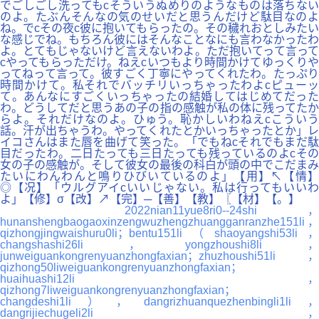
でごしごし洗ってもcそういうぬめりのようなものは落ちない
のよ。たぶんそんなの気のせいだと思うんだけど駄目なのよ
ね。でcその夜c彼に抱いてもらったの。その穢れおとしみたい
な感じでね。もちろん彼にはそんなことなにも言わなかったわ
よ。とてもじゃないけど言えないわよ。ただ抱いてって言って
cやってもらっただけ。ねえcいつもより時間かけてゆっくりや
ってねって言って。彼すごく丁寧にやってくれたわ。たっぷり
時間かけて。私それでバッチリいっちゃったわよcピューッ
て。あんなにすごくいっちゃったの結婚してはじめてだった
わ。どうしてだと思うあの子の指の感触が私の体に残ってたか
らよ。それだけなのよ。ひゅう。恥かしいわねえcこういう
話。汗が出ちゃうわ。やってくれたとかいっちゃったとか」レ
イコさんはまた唇を曲げて笑った。「でもねcそれでもまだ駄
目だったわ。二日たっても三日たっても残っているのよcその
女の子の感触が。そして彼女の最後の科白が頭の中でこだまみ
たいにわんわんと鳴りひびいているのよ」【用】↖【情】
◎【况】「ウルグアイcいいじゃない。私は行ってもいいわ
よ」【修】σ【改】↗【完】─【善】【教】〖【材】【。】
2022nian11yue8ri0--24shi，
hunanshengbaogaoxinzengwuzhengzhuangganranzhe151li，
qizhongjingwaishuru0li；bentu151li（shaoyangshi53li，
changshashi26li，yongzhoushi8li，
junweiguankongrenyuanzhongfaxian；zhuzhoushi51li，
qizhong50liweiguankongrenyuanzhongfaxian；
huaihuashi12li，
qizhong7liweiguankongrenyuanzhongfaxian；
changdeshi1li），dangrizhuanquezhenbingli1li，
dangrijiechugeli2li，