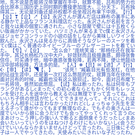
地，先不说是否能将汉帝掌握在手中，就算不能，吕布的势力也
会比原本三国历史上同时期的曹操更加庞大，三分天下，吕布独
得其二，无论是刘备还是孙权都不会坐视吕布拿下中原。【行】
【业】❣【企】↗【业】永沢さんが選んだ店は麻布の裏手にあ
る静かで上品なフランス料理店だった。永沢さんが名前を言う
と我々は奥の個室に通された。小さな部屋で壁には十五枚くら
い版画がかかっていた。ハツミさんが来るまでc僕と永沢さん
はジョセフコンラッドの小説の話をしながら美味しいワインを
飲んだ。永沢さんは見るからに高価そうなグレーのスーツを着
てc僕はごく普通のネイビーブルーのブレザーコートを着てい
た。【专】√【业】 “怎么会？”庞统笑道：“那杨任还在我军
手中，其兄长杨松乃汉中大户，好敛财而且极擅蛊惑，颇得张鲁
信任，可买通于他，暗中蛊惑张鲁投降，若再不降，便让他鼓动
汉中部将投降，方法多的是。”【人】❅【员】✉【进】↗【行】
☪【审】【读】◥【、】 “该死！”臧霸目光有些发红，在他
的征战生涯中，还是第一次打这么憋屈的仗，就算当年在徐州，
面对吕布的时候，臧霸也没有这么狼狈过，如今，面对吕布麾下
一名将领，竟然如此憋屈。【试】私は断ったわ。私は何年もブ
ランクがあるしcまったくの初心者ならともかく何年もレッス
ンを受けた人を途中から教えるのは無理ですって言ってね。だ
いいち子供の世話が忙しくてできませんって。それにcこれは
もちろん相手には言わなかったけれどcしょっちゅう先生を変
える子って誰がやってもまず無理なのよ。でもその奥さんは一
度でいいから娘に会うだけでも会ってやってくれって言うのc
まあけっこう押しの強い人で断ると面倒臭そうだったしcまあ
会いたいっていうのをはねつけるわけにもいかないしc会うだ
けでいいんならかまいませんけどって言ったわ。三日後にその
子は一人でやってきたの。天使みたいにきれいな子だったわ。