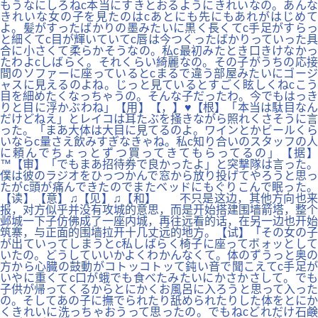
もうなにしろねc本当にすきとおるようにきれいなの。あんな
きれいな女の子を見たのはcあとにも先にもあれがはじめて
よ。髪がすったばかりの墨みたいに黒く長くてc手足がすらっ
と細くてc目が輝いていてc唇は今つくったばかりっていった具
合に小さくて柔らかそうなの。私c最初みたとき口きけなかっ
たわよcしばらく。それくらい綺麗なの。その子がうちの応接
間のソファーに座っているとcまるで違う部屋みたいにゴージ
ャスに見えるのよね。じっと見ているとすごく眩しくねcこう
目を細めたくなっちゃうの。そんな子だったわ。今でもはっき
りと目に浮かぶわね」【用】【，】♥【根】「本当は駄目なん
だけどねえ」とレイコは耳たぶを掻きながら照れくさそうに言
った。「まあ大体は大目に見てるのよ。ワインとかビールくら
いならc量さえ飲みすぎなきゃね。私c知り合いのスタッフの人
に頼んでちょっとずつ買ってきてもらってるの」【据】
™【审】「でもまあ招待券で良かったよ」と突撃隊は言った。
僕は彼のラジオをひっつかんで窓から放り投げてやろうと思っ
たがc頭が痛んできたのでまたベッドにもぐりこんで眠った。
【读】【意】♫【见】♫【和】 不只是这边，其他方向也来
报，对方似乎并没有攻城的意思，而是开始搭建围墙箭塔，整个
邺城一下子仿佛成了一座内城，再往远看的话，在另一边也开始
筑寨，与正面的围墙拉开十几丈远的地方。【试】「その女の子
が出ていってしまうとc私しばらく椅子に座ってボォッとして
いたの。どうしていいかよくわかんなくて。体のずうっと奥の
方から心臓の鼓動がコトッコトッて鈍い音で聞こえてc手足が
いやに重くてc口が蛾でも食べたみたいにかさかさして。でも
子供が帰ってくるからとにかくお風呂に入ろうと思って入った
の。そしてあの子に撫でられたり舐められたりした体をとにか
くきれいに洗っちゃおうって思ったの。でもねcどれだけ石鹸