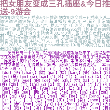
把女朋友变成三孔插座&今日推
送-9游会
把女朋友变成三孔插座&今日推送-把女朋友变成三孔插座小说...,
锕锕锕锕锕锕好大污尖叫超清播放资源,用户:看的非常痛
快-... 截至12月6日24时，据31个省（自治区、直辖市）和新
疆生产建设兵团报告，现有确诊病例42955例（其中重症病例
128例），累计治愈出院病例301748例，累计死亡病例5235
例，累计报告确诊病例349938例，无现有疑似病例。累计追踪
到密切接触者14464177人，尚在医学观察的密切接触者
1831208人。第13节ouj1pmn-wlhsbjspl10-俄乌冲突仍在升级
俄招募3至6个月合同志愿兵
另外还有一个关键，就是中国也快速发展起来了，这得益于
它在发展中国家里最大的人口规模跟市场规模，诞生了很多具有
世界竞争力的平台公司、互联网公司和ai等技术公司。另外，客
户在参与创新，用得越多，算法、流程也会提升得更好。「本当
にそう思う」( )【 】( )【 】(五)【wu】(、)【、】(对)
【dui】(张)【zhang】(健)【jian】(康)【kang】(处)【chu】(以)
【yi】(禁)【jin】(赛)【sai】(4)【4】(年)【nian】(5)【5】(个)
【ge】(月)【yue】(的)【de】(处)【chu】(罚)【fa】(，)【，】
(直)【zhi】(至)【zhi】(2)【2】(0)【0】(2)【2】(7)【7】(年)
【nian】(5)【5】(月)【yue】(1)【1】(日)【ri】(。)【。】(禁)
【jin】(赛)【sai】(期)【qi】(内)【nei】(禁)【jin】(止)【zhi】
(其)【qi】(以)【yi】(任)【ren】(何)【he】(形)【xing】(式)
【shi】(、)【、】(任)【ren】(何)【he】(身)【shen】(份)
【fen】(参)【can】(与)【yu】(中)【zhong】(国)【guo】(大)
【da】(陆)【lu】(境)【jing】(内)【nei】(所)【suo】(有)