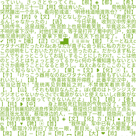
っていい。さっさとやってくれ。【舰】◈【都】←【希】
【望】三月三十一日【用】僕は肯いた。【年】 荀攸脑海中
突然蹦出一个念头，看向荀彧道：“明修栈道暗渡陈仓？”【轻】
【人】✉【的】✞【文】「おとなしかった」【化】「君疲れて
るんじゃなかったの」【语】 “今日早晨，收到汉中传来的
飞鸽传书，这是战报。”陈宫脸上也是带着笑意，毕竟这么不声
不响的拿下汉中，对他们来说，等于是打开了蜀中的门户，如果
情况顺利的话，只要拿下蜀中，那这天下也就定了。【境】
✔【传】≈【播】【正】⊙◎▄█▌ⅰⅱⅲⅳ【能】「えーとねえc
ワタナベ君だったわねcあなたが直子に会う前に私の方からこ
この説明をしておいた方がいいと思ったのよ。だからまず私と
二人でちょっとこうしてお話しすることにしたわけ。ここは他
のところとはちょっと変ってるからc何の予備知識もないとい
ささか面喰うことになると思うし。ねえcあなたここのことま
だよく知らないでしょう」【量】≈【文】❥【化】ⓐ【。】
【于】「けっこう器用なのねcワタナベ君。部屋もずいぶんき
れいだし」【是】 “恭喜将军旗开得胜，此番平定汉中，将
军当记首功！”庞统再见到魏延之时，不禁微笑着拱手道。
【，】【山】「それも駄目なんだよ。ぼc僕のはトランジスタ
ラジオじゃないからさcでc電源がないと使えないしc音楽がな
いとラジオ体操ってできないんだよ」【东】【舰】♪【委】
┃【托】❥【中】 身上那股死扛到底的气势也没了，甚至连
刘备打到襄阳的消息传来的时候，蔡瑁也只是简单的点了点头，
而且张允发现，蔡瑁身边的人，一夜间换了一茬，隐隐间，似乎
有不好的事情发生。【船】◈【文】【化】カ【科】●【技】
ღ【特】▼【聘】ⓐ【首】 “我怀疑，军中已有人暗投了刘
备！”蔡瑁冷冷的扫了张允一眼，那目光，让张允不寒而栗。
【席】【设】─【计】☠【师】︻【谢】【大】❤【欢】 “并