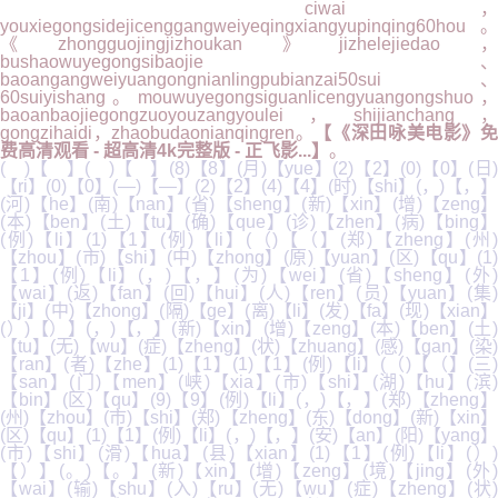
ciwai，
youxiegongsidejicenggangweiyeqingxiangyupinqing60hou。
《zhongguojingjizhoukan》jizhelejiedao，
bushaowuyegongsibaojie、
baoangangweiyuangongnianlingpubianzai50sui、
60suiyishang。mouwuyegongsiguanlicengyuangongshuo，
baoanbaojiegongzuoyouzangyoulei，shijianchang，
gongzihaidi，zhaobudaonianqingren。
【《深田咏美电影》
费高清观看 - 超高清4k完整版 - 正飞影...】
。
( )【 】( )【 】(8)【8】(月)【yue】(2)【2】(0)【0】(日)
【ri】(0)【0】(—)【—】(2)【2】(4)【4】(时)【shi】(，)【，】
(河)【he】(南)【nan】(省)【sheng】(新)【xin】(增)【zeng】
(本)【ben】(土)【tu】(确)【que】(诊)【zhen】(病)【bing】
(例)【li】(1)【1】(例)【li】(（)【（】(郑)【zheng】(州)
【zhou】(市)【shi】(中)【zhong】(原)【yuan】(区)【qu】(1)
【1】(例)【li】(，)【，】(为)【wei】(省)【sheng】(外)
【wai】(返)【fan】(回)【hui】(人)【ren】(员)【yuan】(集)
【ji】(中)【zhong】(隔)【ge】(离)【li】(发)【fa】(现)【xian】
(）)【）】(，)【，】(新)【xin】(增)【zeng】(本)【ben】(土)
【tu】(无)【wu】(症)【zheng】(状)【zhuang】(感)【gan】(染)
【ran】(者)【zhe】(1)【1】(1)【1】(例)【li】(（)【（】(三)
【san】(门)【men】(峡)【xia】(市)【shi】(湖)【hu】(滨)
【bin】(区)【qu】(9)【9】(例)【li】(，)【，】(郑)【zheng】
(州)【zhou】(市)【shi】(郑)【zheng】(东)【dong】(新)【xin】
(区)【qu】(1)【1】(例)【li】(，)【，】(安)【an】(阳)【yang】
(市)【shi】(滑)【hua】(县)【xian】(1)【1】(例)【li】(）)
【）】(。)【。】(新)【xin】(增)【zeng】(境)【jing】(外)
【wai】(输)【shu】(入)【ru】(无)【wu】(症)【zheng】(状)