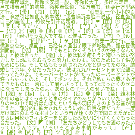
不是每座城池，都像长安城一般，等你长大了，多出去走走。”
吕布摸着吕征的脑袋，微笑着说道：“读万卷书，还要行万里路
才行。”【带】【领】【的】【设】 “没想到一个小小的百
济，竟然引出如此大的事端！”见曹操沉着脸不说话，径直坐到
自己的座位上，荀攸先引开话题道。【计】❤【团】ⓐ【队】
「楽しそうだな」【，】【做】【了】☭【视】©【觉】
─【识】⌘【别】©【系】®【统】√【的】♋【整】✉【体】
【创】「親切そうな人ですね」と僕は言った。【作】☉【设】
☏【计】 “砰砰砰~”【，】☢【包】 “总要一试才行。”夏
侯渊点点头，桌面上，已经有人画出了眼下邺城格局，摆在夏侯
渊面前。【括】【舰】「でもとにかくそういうのが好きなんだ
ね」と彼は言った。【徽】よ。彼は私を癒そうと精いっぱい努
力したしc私もなおろうと努力したわよ。彼のためにも子供の
ためにもね。そして私ももう癒されたんだと思ってたのね。結
婚して六年c幸せだったわよ。彼は九九パーセントまで完璧に
やってたのよ。でも一パーセントがcたったの一パーセントが
狂っちゃったのよ。そしてボンッよ。それで私たちの築きあげ
てきたものは一瞬にして崩れさってしまってcまったくのゼロ
になってしまったのよ。あの女の子一人のせいでね」【、】
│【舰】☣【标】【，】©【并】【延】✿【伸】【至】雑木林
の中の道にはくっきりと車のタイヤのあとがついていた。まわ
りの林の中で時折ばたばたという鳥の羽ばたきのような音が聞
こえた。部分的に拡大されたように妙に鮮明な音だった。一度
だけ銃声のようなボオンという音が遠くの方で聞こえたがcこ
ちらは何枚かフィルターをとおしたみたいに小さくくぐもった
音だった。【文】◤【创】「友だちがどうしてもお酒のみたい
っていうんです。いろいろとまあ事情があって」【产】
✞【品】®【的】유【开】ツ【发】☏【。】