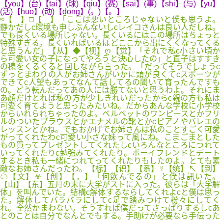
【you】(台)【tai】(球)【qiu】(赛)【sai】(事)【shi】(与)【yu】
(活)【huo】(动)【dong】(。)【。】
≈【 】□【 】「ここは悪いところじゃないと僕も思うよ。
静かだしc環境も申しぶんないしcレイコさんは良い人だしね。
でも長くいる場所じゃない。長くいるにはこの場所はちょっと
特殊すぎる。長くいればいるほどここから出にくくなってくる
と思うんだ」【从】◆【视】ღ【觉】「それで私c小さい頃か
ら可愛い女の子になってやろうと決心したの」と直子はすすき
の穂をくるくると回しながら言った。「だってそうでしょうc
ずっとまわりの人がお姉さんがいかに頭が良くてcスポーツが
できてc人望もあってなんて話してるの聞いて育ったんですも
の。どう転んだってあの人には勝てないと思うわよ。それにま
あ顔だけとれば私の方が少しきれいだったからc親の方も私は
可愛く育てようと思ったみたいね。だからあんな学校に小学校
からいれられちゃったのよ。ベルベットのワンピースとかフリ
ルのついたブラウスとかエナメルの靴とかcピアノやバレエの
レッスンとかね。でもおかげでお姉さんは私のことすごく可愛
がってくれたわc可愛い小さな妹って風にね。こまごまとした
もの買ってプレゼントしてくれたしcいろんなところにつれて
いってくれたりc勉強みてくれたり。ボーイフレンドとデート
するとき私も一緒につれてってくれたりもしたのよ。とても素
敵なお姉さんだったわ。【标】【识】【系】☿【统】↖【到】
☁【文】☣【创】【，】「何飲んでるの」と僕は訊いた。
【山】【东】五月の末に大学がストに入った。彼らは「大学解
体」を叫んでいた。結構c解体するならしてくれよcと僕は思っ
た。解体してバラバラにしてc足で踏みつけて粉々にしてく
れ。全然かまわない。そうすれば僕だってさっぱりするしcあ
とのことは自分でなんとでもする。手助けが必要なら手伝った