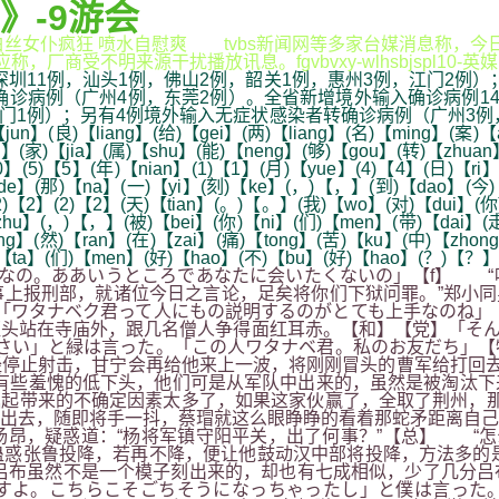
》-9游会
,白丝女仆疯狂 喷水自慰爽 tvbs新闻网等多家台媒消息称，今
，厂商受不明来源干扰播放讯息。fgvbvxy-wlhsbjspl1
深圳11例，汕头1例，佛山2例，韶关1例，惠州3例，江门2例）
确诊病例（广州4例，东莞2例）。全省新增境外输入确诊病例1
江门1例）；另有4例境外输入无症状感染者转确诊病例（广州3例，
jun】(良)【liang】(给)【gei】(两)【liang】(名)【ming】(案)【
】(家)【jia】(属)【shu】(能)【neng】(够)【gou】(转)【zhuan
0】(5)【5】(年)【nian】(1)【1】(月)【yue】(4)【4】(日)【ri
e】(那)【na】(一)【yi】(刻)【ke】(，)【，】(到)【dao】(今)【ji
2)【2】(2)【2】(天)【tian】(。)【。】(我)【wo】(对)【dui】(你
hu】(，)【，】(被)【bei】(你)【ni】(们)【men】(带)【dai】(走
eng】(然)【ran】(在)【zai】(痛)【tong】(苦)【ku】(中)【zho
他)【ta】(们)【men】(好)【hao】(不)【bu】(好)【hao】(？)【？】
なの。ああいうところであなたに会いたくないの」【f】 “
上报刑部，就诸位今日之言论，足矣将你们下狱问罪。”郑小同身
「ワタナベク君って人にもの説明するのがとても上手なのね」
头站在寺庙外，跟几名僧人争得面红耳赤。【和】【党】「そん
なさい」と緑は言った。「この人ワタナベ君。私のお友だち」
停止射击，甘宁会再给他来上一波，将刚刚冒头的曹军给打回去
有些羞愧的低下头，他们可是从军队中出来的，虽然是被淘汰下
起带来的不确定因素太多了，如果这家伙赢了，全取了荆州，那
出去，随即将手一抖，蔡瑁就这么眼睁睁的看着那蛇矛距离自己
，疑惑道：“杨将军镇守阳平关，出了何事？”【总】 “怎么
惑张鲁投降，若再不降，便让他鼓动汉中部将投降，方法多的是
吕布虽然不是一个模子刻出来的，却也有七成相似，少了几分吕
すよ。こちらこそごちそうになっちゃったし」と僕は言った