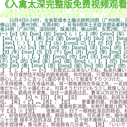
《入禽太深完整版免费视频观看
《入禽太深完整版免费视频观看》- 免费hd在线播放 正道影视
屏幕显示“战争贩子佩洛西滚出台湾”字样。对此，7-11便利店回应称
10月4日0-24时，全省新增本土确诊病例28例（广州8例，
佛山1例，惠州3例，东莞4例）；另有6例本土无症状感染者转
者24例（广州7例，深圳6例，珠海2例，佛山6例，东莞2例，
(一)【yi】(天)【tian】(前)【qian】(，)【，】(申)【shen】(军)【
【xin】(，)【，】(希)【xi】(望)【wang】(对)【dui】(方)【fang
【dao】(：)【：】(“)【“】(从)【cong】(2)【2】(0)【0】(0)【
【men】(入)【ru】(室)【shi】(抢)【qiang】(走)【zou】(的)【d
【8】(年)【nian】(3)【3】(个)【ge】(月)【yue】(零)【ling】(
(怒)【nu】(，)【，】(曾)【zeng】(也)【ye】(无)【wu】(助)【z
(子)【zi】(的)【de】(家)【jia】(庭)【ting】(，)【，】(仍)【r
(的)【de】(善)【shan】(良)【liang】(留)【liu】(给)【gei】(
【 】じ【 】━【<】「お葬式には来ないでね。私あれ嫌い
开，今日竟然恬不知耻的跑来挑唆，你可知道，只需我们将此事
感心したように言ってc僕の手を引いて坂道を下りつづけた。
人手持棍棒，拦在寺庙外面，将一群衙差挡在寺庙之外，一名班
後だからそりゃ痛むわよ。可哀そうだけどcもう少し我慢し
中射击，箭雨并不密集，往往一波箭雨过后，曹军以为对方已经
的躬身道。【4】✎【日】【并】【没】 说到最后，赵班头
住。【有】√【“】︻【肯】〗【定】 更重要的是，刘备的崛
轻一挑，只听铛的一声脆响，重重枪影消散，长枪打着旋儿倒飞
℉【主】ⓐ【党】 张鲁闻言，扫了一眼杨松身后的杨伯、杨昂
户，好敛财而且极擅蛊惑，颇得张鲁信任，可买通于他，暗中蛊
三十六章 措手不及的决战【华】 这个倒不难辨认，吕征跟
但手提球棒，策马肃立，倒是颇有几分英气。【政】「いいで