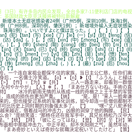
日（3日）有许多岛内民众发现，全台多家7-11便利店门店的电视
0-英媒：英国财政大臣克沃滕将被特拉斯解雇
；新增本土无症状感染者24例（广州5例，深圳10例，珠海1例，
4例（广州8例，深圳5例，肇庆1例）；新增境外输入无症状感染
珠海1例）。いいですよcと僕は言った。( )【 】( )【 】
an】(犯)【fan】(写)【xie】(了)【le】(一)【yi】(封)【feng】(信)
】(达)【da】(。)【。】(信)【xin】(中)【zhong】(写)【xie】(道)
】(，)【，】(申)【shen】(聪)【cong】(被)【bei】(你)【ni】(们)
n】(天)【tian】(已)【yi】(经)【jing】(是)【shi】(1)【1】(8)
)【ni】(们)【men】(一)【yi】(直)【zhi】(是)【shi】(愤)【fen】
)【zou】(的)【de】(这)【zhe】(3)【3】(个)【ge】(孩)【hai】
ng】(挣)【zheng】(扎)【zha】(，)【，】(最)【zui】(后)【hou】
(”)【”】
哈，一个连自家祖业都保不住的家族，当日主公仁慈，任你们离
后，一名儒士冷笑道。【o】◐【n】❥【t】「ふうん」と緑は
【>】【作】♀【为】♛【共】 三人一路走来，却看到一群僧
な何やかやが」【人】❅【，】「まあ仕方ないわね。手術の直
【特】 冰冷的箭雨无情的从练成一线的舟楫之上王于禁的军营
，造成的损伤也更加严重。【纳】 “是，是！”来人一脸卑谦
来的，但也接受过系统的军事化训练，如今却连一些僧侣都制不
可比历史上同时期的刘备强太多了。【”】 “嘿~”丈八蛇矛轻
越来越近，借着战马的冲击力，凶狠的洞穿了他的胸膛。【民】
会？”庞统笑道：“那杨任还在我军手中，其兄长杨松乃汉中大
。”【统】【拜】「彼にとってはね」【登】【的】웃【对】第
布面相中那股冲击力，中正平和，却不失阳刚之气，虽然年幼，
。「まあ奇妙といえば奇妙な就職決定祝いでしたけど」【策】