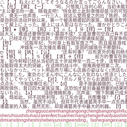
△【，】ねえcどうしてそうなるのか言ってごらんなさい。
↖【在】【第】【一】 “呵，只恨我儿当时心软，当初未能
“主公要见你一面，随我走吧！”侍女脸上此刻表情却是冷的可
片，竟无一丝声息，一行三人，就这么堂而皇之的出了陈府，将
是自刺杀活动开始以来，第一个被连根拔起的家族，随着消息传
って屋上に上った。屋上には人影はなかった。誰かがとりこ
【警】●【察】┆【局】↓【”】☼【。】유【拜】━【登】 
廷大义，难道还要惧怕宵小篡国不成？又或是曹司空自己有不
人，已经走在了故步自封，思想守旧的中原诸侯前面，百家争鸣
【称】 “这般年纪，为何身上有股军旅之气，而且虽是游戏，
【“】 冲城车一次次撞击着城门，坚固的城墙在不断颤抖。【对
ღ【特】유【纳】↓【认】 “还有何事？”吕布意外的看向杨
☣【够】〖【，】♋【要】【求】✈【拜】 前方的曹军在听
发，如今射程已经从当初的五十步延伸至一百二十步，连弩的射
没能取得太大的突破，在这样的战斗中，很难再使用第二次。【
もいなかった。ペット用品売り場にも店員の姿はなくc売店も
を散策した。東京のどまん中にこんなに人気のない荒涼とした
をさしてやっていた。【对】「ポルノ見てからお酒飲むの」と
点点头：“不知是哪位名门？”【d】 是不是蒯越做的，已经
两败俱伤，昔日四大家族没落，这恐怕才是刘备最想要的结果吧
ないもの」【a】 沮授微微躬身，沉声道：“眼下荆襄已成
果，既如此，何不因势利导，与江东合谋，共图曹操？”【r】
【/】 当然，虽然不动兵，但并不代表诸葛亮手中一点东西
诸葛家的人脉，虽然无形，却是诸葛亮手中最大的利器。【f】【
zhongguozairenhangtiangongchengbangongshifuz
shenzhoushiliuhaozairenfeichuanhechangzhengerhaof
dimianxitongsheshishebeiyunxingwending，fasheqiangexiang
( )【 】( )【 】(以)【yi】(院)【yuan】(士)【shi】(工)【g