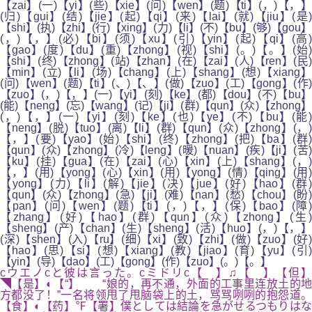
【zai】(一)【yi】(些)【xie】(问)【wen】(题)【ti】(，)【，】
(归)【gui】(结)【jie】(起)【qi】(来)【lai】(就)【jiu】(是)
【shi】(执)【zhi】(行)【xing】(力)【li】(不)【bu】(够)【gou】
(，)【，】(必)【bi】(须)【xu】(引)【yin】(起)【qi】(高)
【gao】(度)【du】(重)【zhong】(视)【shi】(。)【。】(始)
【shi】(终)【zhong】(站)【zhan】(在)【zai】(人)【ren】(民)
【min】(立)【li】(场)【chang】(上)【shang】(想)【xiang】
(问)【wen】(题)【ti】(、)【、】(做)【zuo】(工)【gong】(作)
【zuo】(，)【，】(一)【yi】(刻)【ke】(都)【dou】(不)【bu】
(能)【neng】(忘)【wang】(记)【ji】(群)【qun】(众)【zhong】
(，)【，】(一)【yi】(刻)【ke】(也)【ye】(不)【bu】(能)
【neng】(脱)【tuo】(离)【li】(群)【qun】(众)【zhong】(，)
【，】(要)【yao】(始)【shi】(终)【zhong】(把)【ba】(群)
【qun】(众)【zhong】(冷)【leng】(暖)【nuan】(疾)【ji】(苦)
【ku】(挂)【gua】(在)【zai】(心)【xin】(上)【shang】(，)
【，】(用)【yong】(心)【xin】(用)【yong】(情)【qing】(用)
【yong】(力)【li】(解)【jie】(决)【jue】(好)【hao】(群)
【qun】(众)【zhong】(急)【ji】(难)【nan】(愁)【chou】(盼)
【pan】(问)【wen】(题)【ti】(，)【，】(保)【bao】(障)
【zhang】(好)【hao】(群)【qun】(众)【zhong】(生)
【sheng】(产)【chan】(生)【sheng】(活)【huo】(，)【，】
(深)【shen】(入)【ru】(细)【xi】(致)【zhi】(做)【zuo】(好)
【hao】(思)【si】(想)【xiang】(教)【jiao】(育)【yu】(引)
【yin】(导)【dao】(工)【gong】(作)【zuo】(。)【。】
cウエノcと彼は言った。cミドリc【 】♫【 】【但】
◥【是】◐【“】 “娘的，再不通，外面的工事里连放土的地
方都没了！”一名将领甩了甩脑袋上的土，骂骂咧咧的抱怨道。
【食】◐【药】℉【署】僕としては結論を急がせるつもりはな