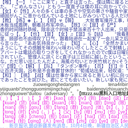
【唯】【一】「ここに来て」と直子は言った。僕は隣に座ると
た。「ごめんなさい」ともう一度直子は僕の耳に向かって小
【女】☪【性】人々の多くは車の多さや空気の悪さや騒音や家
頑固がんこに昔から住んでいる土地にしがみついている人だけ
【教】【练】◈【，】【郑】☣【薇】 大批曹军撞开工事，
木板当成盾牌，朝着吕布军冲杀。【既】ⓐ【是】✌【严】 
香的时间随时恭候，除非这个时候于禁派来百十个人出来，只是
に従っ【，】【也】【是】【女】♫【篮】♋【姑】 “我看
里，顾邵也不由得叹了口气，跟着陆逊在一起发了一会儿呆之后
ら言った。「ああ気持良かった」【知】←【心】「全然かまい
ようにしてその感触を味わいc味わい尽くしたところで射精し
アパートは電話の取りつぎをしてくれなかったのでc僕は日曜
されていた。管理人に訊くとc直子は三日前に越したというこ
な。ただ思い出したんだよ。海風の匂いとか夾竹桃とかcそう
▽【理】◇【解】┃【队】「タンポン事件」【员】【们】®【
让百济灭国，吕布是不会善罢甘休的！”荀彧站出来，轻叹道：
【和】〗【挑】【战】僕は仕事から家に戻ると新しい机に向っ
であったことを詫びた。君にとても会いたい。新しい家も見に
zuoweigonghedangren，tena4ribingmeiy
yijiguanbi“zhongguomimijingchaju”。baidengyizhix
zhongguowei“duitou（adversary）”。
【tttzzz.su黑料入口
( )【 】( )【 】(考)【kao】(虑)【lv】(到)【dao】(这)【zh
【kuan】(贷)【dai】(款)【kuan】(年)【nian】(龄)【ling】(限)
【nian】(购)【gou】(房)【fang】(群)【qun】(体)【ti】(，)
【tong】(时)【shi】(，)【，】(父)【fu】(母)【mu】(也)【ye】(
【fang】(承)【cheng】(担)【dan】(还)【hai】(贷)【dai】(压
【nian】(轻)【qing】(人)【ren】(置)【zhi】(业)【ye】(的)【
新京报讯 据@新疆发布消息，10月4日晚，新疆自治区人