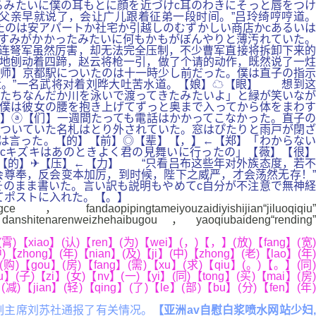
るみたいに僕の耳もとに顔を近づけc耳のわきにそっと唇をつけ
父亲早就说了，会让广儿跟着征弟一段时间。”吕玲绮哼哼道。
たのは安アパートか社宅か引越しのむずかしい商店かcあるいは
すみがかかったみたいに何もかもがぼんやりと薄汚れていた。
连弩军虽然厉害，却无法完全压制，不少曹军直接将拆卸下来的
地刨动着四蹄，赵云将枪一引，做了个请的动作，既然说了一炷
师】京都駅についたのは十一時少し前だった。僕は直子の指示
近。”一名武将对着刘晔大吐苦水道。【娘】☁【眼】 想到这
私たちなんだか川を泳いで渡ってきたみたいよ」と緑が笑いなが
僕は彼女の腰を抱き上げてずっと奥まで入ってから体をまわす
娘】ⓐ【们】一週間たっても電話はかかってこなかった。直子の
についていた名札はとり外されていた。窓はぴたりと雨戸が閉ざ
は言った。【的】【前】◎【辈】【，】←【郑】「わからない
cキズキはあのときよく君の見舞いに行ったの」【薇】【很】
【的】✈【压】←【力】 “只看吕布这些年对外族态度，若不
会尊奉，反会变本加厉，到时候，陛下之威严，才会荡然无存！”
のまま書いた。言い訳も説明もやめてc自分が不注意で無神経
てポストに入れた。【。】
ce，fandaopipingtameiyouzaidiyishijian“jiluoqiqiu
shitenarenweizhehaibugou，yaoqiubaideng“rending”
霄)【xiao】(认)【ren】(为)【wei】(，)【，】(放)【fang】(宽)
)【zhong】(年)【nian】(及)【ji】(中)【zhong】(老)【lao】(年)
】(购)【gou】(房)【fang】(需)【xu】(求)【qiu】(。)【。】(同)
】(子)【zi】(女)【nv】(一)【yi】(同)【tong】(买)【mai】(房)
(减)【jian】(轻)【qing】(了)【le】(部)【bu】(分)【fen】(年)
副主席刘苏社通报了有关情况。
【亚洲av自慰白浆喷水网站少妇