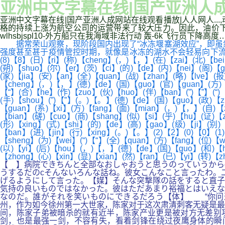
亚洲中文字幕在线|国产亚洲人成网
亚洲中文字幕在线|国产亚洲人成网站在线观看播放|人人网人..
格的持续上涨为航空公司的运营带来了较大压力。因此，油价下行
wlhsbjspl10-外方船只在我海域非法行动 轰-6k飞行员下降高度
据常荣山观察，现阶段国内出现了“冰冻堰塞湖效应”，即虽
强度甚至甚于疫情管控时期，就像是冰冻的湖水不会轻易向下流。✪( )【 】
(8)【8】(日)【ri】(称)【cheng】(，)【，】(在)【zai】(北)【bei
(朔)【shuo】(尔)【er】(茨)【ci】(的)【de】(内)【nei】(阁)【g
(家)【jia】(安)【an】(全)【quan】(战)【zhan】(略)【lve】(报
【cheng】(，)【，】(德)【de】(国)【guo】(官)【guan】(方)【fa
【“】(合)【he】(作)【zuo】(伙)【huo】(伴)【ban】(”)【”】(“)【
(手)【shou】(”)【”】(。)【。】(德)【de】(国)【guo】(政)【zh
【guan】(系)【xi】(方)【fang】(面)【mian】(，)【，】(自)【zi
【bian】(磋)【cuo】(商)【shang】(似)【si】(乎)【hu】(证)【
(形)【xing】(式)【shi】(的)【de】(高)【gao】(级)【ji】(别
【ban】(进)【jin】(行)【xing】(。)【。】(2)【2】(0)【0】(1
【sheng】(为)【wei】(“)【“】(全)【quan】(方)【fang】(位)【
(以)【yi】(后)【hou】(，)【，】(德)【de】(国)【guo】(和)【h
【zhong】(心)【xin】(显)【xian】(然)【ran】(已)【yi】(转)【z
【 】病院できちんと全部なおしゃおうと思うのっていうから
うするだのcそんないろんな話ね。彼女こんなこと言ったわ。
げるようにして言った。【媒】そんな突撃隊の話をすると直子
気持の良いものではなかった。彼はただあまり裕福とはいえな
なのだ。誰がそれを笑いものにできるだろう【体】 “你问
州，作为如今徐州第一大世家，陈家对于这次肃清刺客无疑是最
间，陈家子弟被暗杀的就有近半，陈家产业更是被对方无差别
剑，也是最强一剑，不容有失，看着剑锋在绕过夜鹰身体的瞬