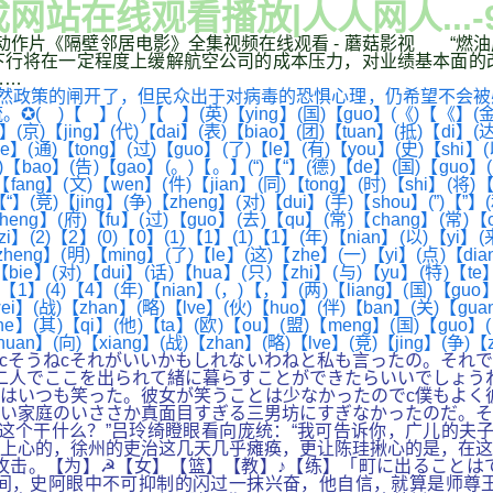
站在线观看播放|人人网人...-
.,动作片《隔壁邻居电影》全集视频在线观看 - 蘑菇影视 “燃
将在一定程度上缓解航空公司的成本压力，对业绩基本面的改善具有
……
然政策的闸开了，但民众出于对病毒的恐惧心理，仍希望不会被
( )【 】(英)【ying】(国)【guo】(《)【《】(金)【jin】
】(京)【jing】(代)【dai】(表)【biao】(团)【tuan】(抵)【di】(
e】(通)【tong】(过)【guo】(了)【le】(有)【you】(史)【shi】(
)【bao】(告)【gao】(。)【。】(“)【“】(德)【de】(国)【guo】(之
ng】(文)【wen】(件)【jian】(同)【tong】(时)【shi】(将)【ji
“】(竞)【jing】(争)【zheng】(对)【dui】(手)【shou】(”)【”】
eng】(府)【fu】(过)【guo】(去)【qu】(常)【chang】(常)【ch
】(2)【2】(0)【0】(1)【1】(1)【1】(年)【nian】(以)【yi】(来
zheng】(明)【ming】(了)【le】(这)【zhe】(一)【yi】(点)【di
)【bie】(对)【dui】(话)【hua】(只)【zhi】(与)【yu】(特)【t
)【1】(4)【4】(年)【nian】(，)【，】(两)【liang】(国)【guo】
wei】(战)【zhan】(略)【lve】(伙)【huo】(伴)【ban】(关)【gu
e】(其)【qi】(他)【ta】(欧)【ou】(盟)【meng】(国)【guo】(家
huan】(向)【xiang】(战)【zhan】(略)【lve】(竞)【jing】(争)
cそうねcそれがいいかもしれないわねと私も言ったの。それ
二人でここを出られて緒に暮らすことができたらいいでしょう
はいつも笑った。彼女が笑うことは少なかったのでc僕もよく
い家庭のいささか真面目すぎる三男坊にすぎなかったのだ。そ
这个干什么？”吕玲绮瞪眼看向庞统：“我可告诉你，广儿的夫
上心的，徐州的吏治这几天几乎瘫痪，更让陈珪揪心的是，在这
攻击。【为】☭【女】【篮】【教】♪【练】「町に出ること
间，史阿眼中不可抑制的闪过一抹兴奋，他自信，就算是师尊