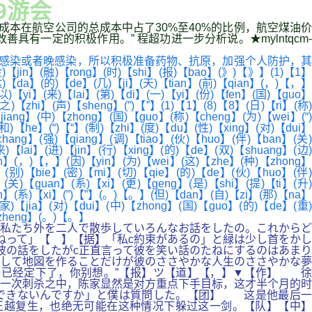
9游会
油成本在航空公司的总成本中占了30%至40%的比例，航空煤油价
一定的积极作用。” 程超功进一步分析说。★mylntqcm-
感染或者晚感染，所以积极准备药物、抗原，加强个人防护，其
(融)【rong】(时)【shi】(报)【bao】(》)【》】(1)【1】
达)【da】(的)【de】(几)【ji】(天)【tian】(前)【qian】(，)【，】
以)【yi】(来)【lai】(第)【di】(一)【yi】(份)【fen】(国)【guo】
)【zhi】(声)【sheng】(”)【”】(1)【1】(8)【8】(日)【ri】(称)
ang】(中)【zhong】(国)【guo】(称)【cheng】(为)【wei】(“)
(和)【he】(“)【“】(制)【zhi】(度)【du】(性)【xing】(对)【dui】
ang】(强)【qiang】(调)【tiao】(伙)【huo】(伴)【ban】(关)
)【lai】(进)【jin】(行)【xing】(的)【de】(双)【shuang】(边)
an】(，)【，】(因)【yin】(为)【wei】(这)【zhe】(种)【zhong】
e】(别)【bie】(密)【mi】(切)【qie】(的)【de】(伙)【huo】(伴
(关)【guan】(系)【xi】(更)【geng】(是)【shi】(提)【ti】(升)
an】(系)【xi】(”)【”】(。)【。】(但)【dan】(自)【zi】(那)【na】
)【jia】(对)【dui】(中)【zhong】(国)【guo】(的)【de】(重)
【zheng】(。)【。】
で私たち外を二人で散歩していろんなお話をしたの。これからど
ねって」【 】【据】「私c約束があるの」と緑は少し首をかし
彼の話をしたがc正直言って彼を笑い話のたねにするのはあまり
して地図を作ることだけが彼のささやかな人生のささやかな夢
子已经定下了，你别想。”【报】ツ【道】【，】▼【作】 徐
一次刺杀之中，陈家显然是对方重点下手目标，这才半个月的时
はできないんですか」と僕は質問した。【团】 这是他最后一
王越复生，也绝无可能在这种情况下躲过这一剑。【队】【中】