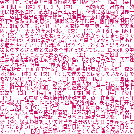
经不同了，没必要再自降身份跑去专门钻研这个。【军】【委】
☭【批】➳【准】☤【，】↖【中】 骂的再欢，吕布治下的
子民根本不理你，该支持吕布还是支持，仿佛是活在两个世界一
般，这让那些兴奋地摩拳擦掌，准备再来一波口诛笔伐的名士突
然有种索然无味的感觉，貌似这么多年以来，他们都在唱独角
戏，时间久了，跟小丑一样，人家该干嘛干嘛，民心一天天稳
固，势力一天天的庞大起来。【央】【军】☭【委】◈【政】
⊙【治】でもそれでもねcそういうのがわかってしまった今で
もねcやはりそれは素敵な演奏だったと思うしc今もう一回あれ
を聴かされたとしてもc私やっぱりどきっとすると思うわね。
彼女のずるさと嘘と欠点を全部さっぴいてもよ。ねえc世の中
にはそういうことってあるのよ」【工】 “若是如此，主公
还需派些说客游说江东孙氏以及刘备，以如今吕布之势，我军独
力与之作战，怕是……”荀彧躬身道。【作】【部】【、】
“将军快看，他们在干什么？”赵德的副将指着对面的人群，惊讶
地说道。【中】☪【央】「そして僕のことは愛していたわけで
もないのにcということ」【军】❣【委】【后】 三国在后
世，被天下人津津乐道，数不尽的风流人物，名士如云，将星璀
璨，但又有几人会去想，在这看似辉煌的时代下，却隐藏着多少
悲凉？【勤】℉【保】♥【障】━【部】☒【、】【中】【央】
【军】 心中那股焦虑情绪越来越严重，终于在当夜，忍不住
悄悄派人用绳索，悄悄地派人出城联络刘备，表示愿意打开城
门。【委】✎【纪】卐【律】 摆明了吃定你，虽然愤怒，但
无论于禁还是曹军众将却都清楚，以赵云和甘宁所携带的武器，
前后营门一堵，后路被断，曹军基本上已经是瓮中之鳖。【检】
☏【查】緑は頬杖をついて煙草を半分吸いc灰皿にぎゅっとす
りつけるようにして消した。煙が目に入ったらしく指で目をこ
すっていた。【委】僕は喉の乾きを癒すために唾を飲み込んだ