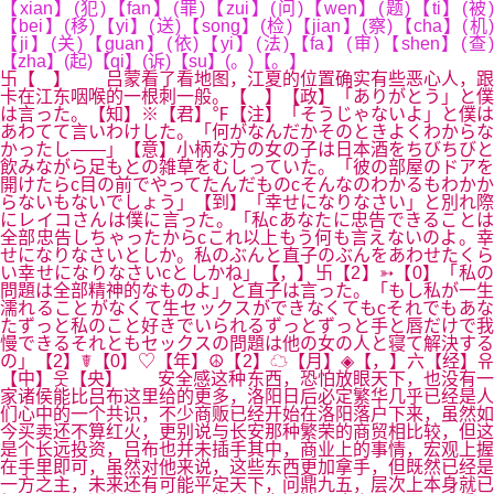
【xian】(犯)【fan】(罪)【zui】(问)【wen】(题)【ti】(被)
【bei】(移)【yi】(送)【song】(检)【jian】(察)【cha】(机)
【ji】(关)【guan】(依)【yi】(法)【fa】(审)【shen】(查)
【zha】(起)【qi】(诉)【su】(。)【。】
卐【 】 吕蒙看了看地图，江夏的位置确实有些恶心人，跟
卡在江东咽喉的一根刺一般。【 】【政】「ありがとう」と僕
は言った。【知】※【君】℉【注】「そうじゃないよ」と僕は
あわてて言いわけした。「何がなんだかそのときよくわからな
かったし――」【意】小柄な方の女の子は日本酒をちびちびと
飲みながら足もとの雑草をむしっていた。「彼の部屋のドアを
開けたらc目の前でやってたんだものcそんなのわかるもわかか
らないもないでしょう」【到】「幸せになりなさい」と別れ際
にレイコさんは僕に言った。「私cあなたに忠告できることは
全部忠告しちゃったからcこれ以上もう何も言えないのよ。幸
せになりなさいとしか。私のぶんと直子のぶんをあわせたくら
い幸せになりなさいcとしかね」【，】卐【2】➳【0】「私の
問題は全部精神的なものよ」と直子は言った。「もし私が一生
濡れることがなくて生セックスができなくてもcそれでもあな
たずっと私のこと好きでいられるずっとずっと手と唇だけで我
慢できるそれともセックスの問題は他の女の人と寝て解決する
の」【2】☤【0】♡【年】☮【2】☁【月】◈【，】六【经】유
【中】웃【央】 安全感这种东西，恐怕放眼天下，也没有一
家诸侯能比吕布这里给的更多，洛阳日后必定繁华几乎已经是人
们心中的一个共识，不少商贩已经开始在洛阳落户下来，虽然如
今买卖还不算红火，更别说与长安那种繁荣的商贸相比较，但这
是个长远投资，吕布也并未插手其中，商业上的事情，宏观上握
在手里即可，虽然对他来说，这些东西更加拿手，但既然已经是
一方之主，未来还有可能平定天下，问鼎九五，层次上本身就已