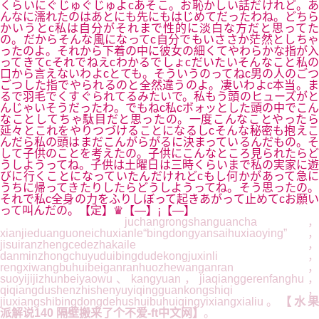
くらいにぐじゅぐじゅよcあそこ。お恥かしい話だけれど。あ
んなに濡れたのはあとにも先にもはじめてだったわね。どちら
かいうとc私は自分がそれまで性的に淡白な方だと思ってた
の。だからそんな風になってc自分でもいささか茫然としちゃ
ったのよ。それから下着の中に彼女の細くてやわらかな指が入
ってきてcそれでねえcわかるでしょcだいたいそんなこと私の
口から言えないわよcとても。そういうのってねc男の人のごつ
ごつした指でやられるのと全然違うのよ。凄いわよc本当。ま
るで羽毛でくすぐられてるみたいで。私もう頭のヒューズがと
んじゃいそうだったわ。でもねc私cボォッとした頭の中でこん
なことしてちゃ駄目だと思ったの。一度こんなことやったら
延々とこれをやりつづけることになるしcそんな秘密も抱えこ
んだら私の頭はまだこんがらがるに決まっているんだもの。そ
して子供のことを考えたの。子供にこんなところ見られたらど
うしようってね。子供は土曜日は三時くらいまで私の実家に遊
びに行くことになっていたんだけれどcもし何かがあって急に
うちに帰ってきたりしたらどうしようってね。そう思ったの。
それで私c全身の力をふりしぼって起きあがって止めてcお願い
って叫んだの。【定】♛【—】¡【—】
juchangrongshanguancha，
xianjieduanguoneichuxianle“bingdongyansaihuxiaoying”，
jisuiranzhengcedezhakaile，
danminzhongchuyuduibingdudekongjuxinli，
rengxiwangbuhuibeiganranhuozhewanganran，
suoyijijizhunbeiyaowu、kangyuan，jiaqianggerenfanghu，
qiqiangdushenzhishenyuyiqingguankongshiqi，
jiuxiangshibingdongdehushuibuhuiqingyixiangxialiu。
【水果
派解说140 隔壁搬来了个不爱-ft中文网】
。