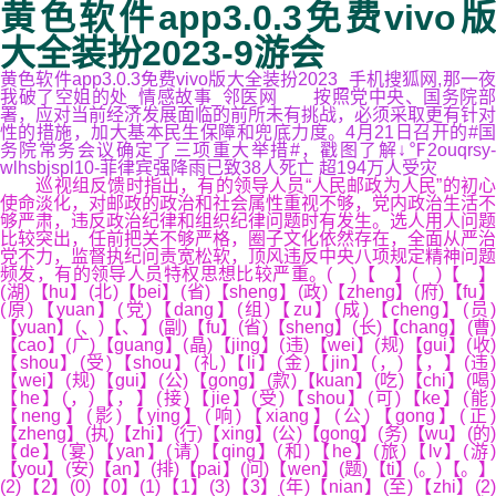
黄色软件app3.0.3免费vivo版
大全装扮2023-9游会
黄色软件app3.0.3免费vivo版大全装扮2023_手机搜狐网,那一夜
我破了空姐的处_情感故事_邻医网 按照党中央、国务院部
署，应对当前经济发展面临的前所未有挑战，必须采取更有针对
性的措施，加大基本民生保障和兜底力度。4月21日召开的#国
务院常务会议确定了三项重大举措#，戳图了解↓℉2ouqrsy-
wlhsbjspl10-菲律宾强降雨已致38人死亡 超194万人受灾
巡视组反馈时指出，有的领导人员“人民邮政为人民”的初心
使命淡化，对邮政的政治和社会属性重视不够，党内政治生活不
够严肃，违反政治纪律和组织纪律问题时有发生。选人用人问题
比较突出，任前把关不够严格，圈子文化依然存在，全面从严治
党不力，监督执纪问责宽松软，顶风违反中央八项规定精神问题
频发，有的领导人员特权思想比较严重。( )【 】( )【 】
(湖)【hu】(北)【bei】(省)【sheng】(政)【zheng】(府)【fu】
(原)【yuan】(党)【dang】(组)【zu】(成)【cheng】(员)
【yuan】(、)【、】(副)【fu】(省)【sheng】(长)【chang】(曹)
【cao】(广)【guang】(晶)【jing】(违)【wei】(规)【gui】(收)
【shou】(受)【shou】(礼)【li】(金)【jin】(，)【，】(违)
【wei】(规)【gui】(公)【gong】(款)【kuan】(吃)【chi】(喝)
【he】(，)【，】(接)【jie】(受)【shou】(可)【ke】(能)
【neng】(影)【ying】(响)【xiang】(公)【gong】(正)
【zheng】(执)【zhi】(行)【xing】(公)【gong】(务)【wu】(的)
【de】(宴)【yan】(请)【qing】(和)【he】(旅)【lv】(游)
【you】(安)【an】(排)【pai】(问)【wen】(题)【ti】(。)【。】
(2)【2】(0)【0】(1)【1】(3)【3】(年)【nian】(至)【zhi】(2)