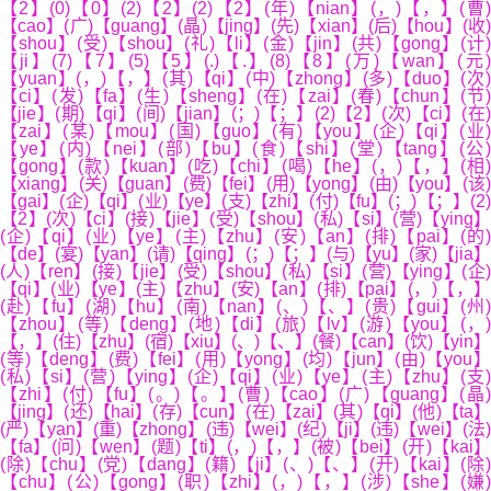
【2】(0)【0】(2)【2】(2)【2】(年)【nian】(，)【，】(曹)
【cao】(广)【guang】(晶)【jing】(先)【xian】(后)【hou】(收)
【shou】(受)【shou】(礼)【li】(金)【jin】(共)【gong】(计)
【ji】(7)【7】(5)【5】(.)【.】(8)【8】(万)【wan】(元
【yuan】(，)【，】(其)【qi】(中)【zhong】(多)【duo】(次)
【ci】(发)【fa】(生)【sheng】(在)【zai】(春)【chun】(节)
【jie】(期)【qi】(间)【jian】(；)【；】(2)【2】(次)【ci】(在)
【zai】(某)【mou】(国)【guo】(有)【you】(企)【qi】(业)
【ye】(内)【nei】(部)【bu】(食)【shi】(堂)【tang】(公)
【gong】(款)【kuan】(吃)【chi】(喝)【he】(，)【，】(相)
【xiang】(关)【guan】(费)【fei】(用)【yong】(由)【you】(该)
【gai】(企)【qi】(业)【ye】(支)【zhi】(付)【fu】(；)【；】(2)
【2】(次)【ci】(接)【jie】(受)【shou】(私)【si】(营)【ying】
(企)【qi】(业)【ye】(主)【zhu】(安)【an】(排)【pai】(的)
【de】(宴)【yan】(请)【qing】(；)【；】(与)【yu】(家)【jia】
(人)【ren】(接)【jie】(受)【shou】(私)【si】(营)【ying】(企)
【qi】(业)【ye】(主)【zhu】(安)【an】(排)【pai】(，)【，】
(赴)【fu】(湖)【hu】(南)【nan】(、)【、】(贵)【gui】(州)
【zhou】(等)【deng】(地)【di】(旅)【lv】(游)【you】(，)
【，】(住)【zhu】(宿)【xiu】(、)【、】(餐)【can】(饮)【yin】
(等)【deng】(费)【fei】(用)【yong】(均)【jun】(由)【you】
(私)【si】(营)【ying】(企)【qi】(业)【ye】(主)【zhu】(支)
【zhi】(付)【fu】(。)【。】(曹)【cao】(广)【guang】(晶)
【jing】(还)【hai】(存)【cun】(在)【zai】(其)【qi】(他)【ta】
(严)【yan】(重)【zhong】(违)【wei】(纪)【ji】(违)【wei】(法)
【fa】(问)【wen】(题)【ti】(，)【，】(被)【bei】(开)【kai】
(除)【chu】(党)【dang】(籍)【ji】(、)【、】(开)【kai】(除)
【chu】(公)【gong】(职)【zhi】(，)【，】(涉)【she】(嫌)