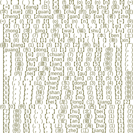
( )【 】( )【 】(<)【<】(f)【f】(o)【o】(n)【n】(t)【t】(>)
【>】(当)【dang】(日)【ri】(解)【jie】(除)【chu】(医)【yi】
(学)【xue】(观)【guan】(察)【cha】(的)【de】(无)【wu】(症)
【zheng】(状)【zhuang】(感)【gan】(染)【ran】(者)【zhe】
(<)【<】(/)【/】(f)【f】(o)【o】(n)【n】(t)【t】(>)【>】(9)
【9】(7)【7】(1)【1】(例)【li】(，)【，】(其)【qi】(中)
【zhong】(境)【jing】(外)【wai】(输)【shu】(入)【ru】(1)
【1】(5)【5】(7)【7】(例)【li】(，)【，】(本)【ben】(土)
【tu】(8)【8】(1)【1】(4)【4】(例)【li】(（)【（】(新)【xin】
(疆)【jiang】(1)【1】(3)【3】(2)【2】(例)【li】(，)【，】(广)
【guang】(东)【dong】(1)【1】(1)【1】(8)【8】(例)【li】(，)
【，】(四)【si】(川)【chuan】(7)【7】(2)【2】(例)【li】(，)
【，】(云)【yun】(南)【nan】(6)【6】(8)【8】(例)【li】(，)
【，】(福)【fu】(建)【jian】(6)【6】(5)【5】(例)【li】(，)
【，】(青)【qing】(海)【hai】(4)【4】(3)【3】(例)【li】(，)
【，】(内)【nei】(蒙)【meng】(古)【gu】(3)【3】(7)【7】(例)
【li】(，)【，】(天)【tian】(津)【jin】(3)【3】(5)【5】(例)
【li】(，)【，】(山)【shan】(东)【dong】(3)【3】(4)【4】(例)
【li】(，)【，】(河)【he】(北)【bei】(2)【2】(6)【6】(例)
【li】(，)【，】(陕)【shan】(西)【xi】(2)【2】(4)【4】(例)
【li】(，)【，】(江)【jiang】(苏)【su】(2)【2】(1)【1】(例)
【li】(，)【，】(黑)【hei】(龙)【long】(江)【jiang】(2)【2】
(0)【0】(例)【li】(，)【，】(山)【shan】(西)【xi】(1)【1】(7)
【7】(例)【li】(，)【，】(湖)【hu】(北)【bei】(1)【1】(7)
【7】(例)【li】(，)【，】(宁)【ning】(夏)【xia】(1)【1】(7)
【7】(例)【li】(，)【，】(安)【an】(徽)【hui】(1)【1】(6)
【6】(例)【li】(，)【，】(上)【shang】(海)【hai】(1)【1】(0)
【0】(例)【li】(，)【，】(浙)【zhe】(江)【jiang】(1)【1】(0)