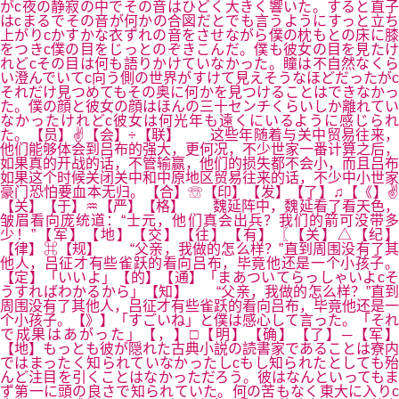
がc夜の静寂の中でその音はひどく大きく響いた。すると直子
はcまるでその音が何かの合図だとでも言うようにすっと立ち
上がりcかすかな衣ずれの音をさせながら僕の枕もとの床に膝
をつきc僕の目をじっとのぞきこんだ。僕も彼女の目を見たけ
れどcその目は何も語りかけていなかった。瞳は不自然なくら
い澄んでいてc向う側の世界がすけて見えそうなほどだったがc
それだけ見つめてもその奥に何かを見つけることはできなかっ
た。僕の顔と彼女の顔はほんの三十センチくらいしか離れてい
なかったけれどc彼女は何光年も遠くにいるように感じられ
た。【员】✌【会】÷【联】 这些年随着与关中贸易往来，
他们能够体会到吕布的强大，更何况，不少世家一番计算之后，
如果真的开战的话，不管输赢，他们的损失都不会小，而且吕布
如果这个时候关闭关中和中原地区贸易往来的话，不少中小世家
豪门恐怕要血本无归。【合】☏【印】【发】【了】♫【《】✌
【关】【于】♒【严】【格】 魏延阵中，魏延看了看天色，
皱眉看向庞统道：“士元，他们真会出兵？我们的箭可没带多
少！”【军】【地】【交】【往】【有】〖【关】△【纪】
【律】⌘【规】 “父亲，我做的怎么样？”直到周围没有了其
他人，吕征才有些雀跃的看向吕布，毕竟他还是一个小孩子。
【定】「いいよ」【的】【通】「まあついてらっしゃいよcそ
うすればわかるから」【知】 “父亲，我做的怎么样？”直到
周围没有了其他人，吕征才有些雀跃的看向吕布，毕竟他还是一
个小孩子。【》】「すごいね」と僕は感心して言った。「それ
で成果はあがった」【，】□【明】【确】【了】─【军】
【地】もっとも彼が隠れた古典小説の読書家であることは寮内
ではまったく知られていなかったしcもし知られたとしても殆
んど注目を引くことはなかっただろう。彼はなんといってもま
ず第一に頭の良さで知られていた。何の苦もなく東大に入りc