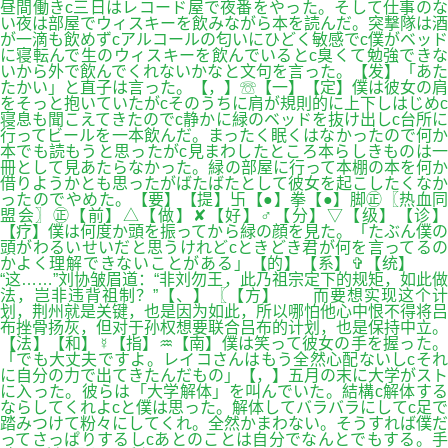
昼間働きc三日はレコード屋で夜番をやった。そして仕事のな
い夜は部屋でウィスキーを飲みながら本を読んだ。突撃隊は酒
が一滴も飲めずcアルコールの匂いにひどく敏感でc僕がベッド
に寝転んで生のウィスキーを飲んでいるとc臭くて勉強できな
いから外で飲んでくれないかなと文句を言った。【发】「あた
たかい」と直子は言った。【，】☏【一】【定】僕は彼女の肩
をそっと抱いていたがcそのうちに肩が規則的に上下しはじめc
寝息も聞こえてきたのでc静かに緑のベッドを抜け出しc台所に
行ってビールを一本飲んだ。まったく眠くはなかったので何か
本でも読もうと思ったがc見まわしたところ本らしきものは一
冊として見あたらなかった。緑の部屋に行って本棚の本を何か
借りようかとも思ったがばたばたとして彼女を起こしたくなか
ったのでやめた。【要】【提】卐【●】拳【●】脚㊣〖热血同
盟会〗㊣【前】△【做】✘【好】♂【分】▽【级】【诊】
【疗】僕は何度か頭を振ってから緑の顔を見た。「たぶん僕の
頭がわるいせいだと思うけれどcときどき君が何を言ってるの
かよく理解できないことがある」【的】【系】✞【统】
“这……”刘协皱眉道：“非刘勿王，此乃祖宗定下的规矩，如此做
法，岂非违背祖制？”【、】〖【方】 而要想实现这个计
划，荆州就是关键，也是因为如此，所以哪怕他心中恨不得将吕
布挫骨扬灰，但对于孙权想要联合吕布的计划，也是保持中立。
【法】【和】☿【指】♒【南】僕は笑って彼女の手を握った。
「でも大丈夫ですよ。レイコさんはもう全然心配ないしcそれ
に自分の力で出てきたんだもの」【，】五月の末に大学がスト
に入った。彼らは「大学解体」を叫んでいた。結構c解体する
ならしてくれよcと僕は思った。解体してバラバラにしてc足で
踏みつけて粉々にしてくれ。全然かまわない。そうすれば僕だ
ってさっぱりするしcあとのことは自分でなんとでもする。手