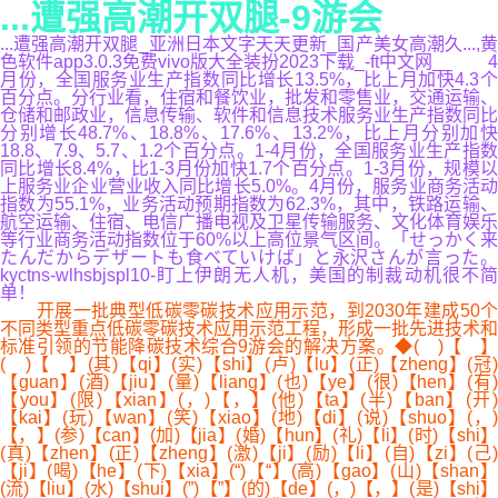
...遭强高潮开双腿-9游会
...遭强高潮开双腿_亚洲日本文字天天更新_国产美女高潮久...,黄
色软件app3.0.3免费vivo版大全装扮2023下载_-ft中文网__ 4
月份，全国服务业生产指数同比增长13.5%，比上月加快4.3个
百分点。分行业看，住宿和餐饮业，批发和零售业，交通运输、
仓储和邮政业，信息传输、软件和信息技术服务业生产指数同比
分别增长48.7%、18.8%、17.6%、13.2%，比上月分别加快
18.8、7.9、5.7、1.2个百分点。1-4月份，全国服务业生产指数
同比增长8.4%，比1-3月份加快1.7个百分点。1-3月份，规模以
上服务业企业营业收入同比增长5.0%。4月份，服务业商务活动
指数为55.1%，业务活动预期指数为62.3%，其中，铁路运输、
航空运输、住宿、电信广播电视及卫星传输服务、文化体育娱乐
等行业商务活动指数位于60%以上高位景气区间。「せっかく来
たんだからデザートも食べていけば」と永沢さんが言った。
kyctns-wlhsbjspl10-盯上伊朗无人机，美国的制裁动机很不简
单！
开展一批典型低碳零碳技术应用示范，到2030年建成50个
不同类型重点低碳零碳技术应用示范工程，形成一批先进技术和
标准引领的节能降碳技术综合9游会的解决方案。◆( )【 】
( )【 】(其)【qi】(实)【shi】(卢)【lu】(正)【zheng】(冠)
【guan】(酒)【jiu】(量)【liang】(也)【ye】(很)【hen】(有)
【you】(限)【xian】(，)【，】(他)【ta】(半)【ban】(开)
【kai】(玩)【wan】(笑)【xiao】(地)【di】(说)【shuo】(，)
【，】(参)【can】(加)【jia】(婚)【hun】(礼)【li】(时)【shi】
(真)【zhen】(正)【zheng】(激)【ji】(励)【li】(自)【zi】(己)
【ji】(喝)【he】(下)【xia】(“)【“】(高)【gao】(山)【shan】
(流)【liu】(水)【shui】(”)【”】(的)【de】(，)【，】(是)【shi】