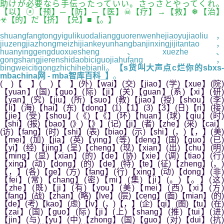
助けが必要なら手伝ったっていい。さっさとやってくれ。
【以】ⓐ【预】─【防】─【医】☠【疗】→【救】❅【治】
☣【的】だ【挤】【兑】■【。】
shuangfangtongyigulikuodaliangguorenwenhejiaoyujiaoliu，
jiuzengjiazhongmeizhijiankeyunhangbanjinxingjijitantao，
huanyinggengduoxuesheng、xuezhe、
gongshangjierenshidaobiciguojiahufang，
bingweicitigongzhichihebianli。
【s货叫大声点c烂你的sbxs
mbachina网 - mba智库百科_】
。
( )【 】( )【 】(外)【wai】(交)【jiao】(学)【xue】(院)
【yuan】(国)【guo】(际)【ji】(关)【guan】(系)【xi】(研)
【yan】(究)【jiu】(所)【suo】(教)【jiao】(授)【shou】(李)
【li】(海)【hai】(东)【dong】(1)【1】(3)【3】(日)【ri】(接)
【jie】(受)【shou】(《)【《】(环)【huan】(球)【qiu】(时)
【shi】(报)【bao】(》)【》】(记)【ji】(者)【zhe】(采)【cai】
(访)【fang】(时)【shi】(表)【biao】(示)【shi】(，)【，】(美)
【mei】(加)【jia】(英)【ying】(等)【deng】(国)【guo】(已)
【yi】(经)【jing】(呈)【cheng】(现)【xian】(出)【chu】(明)
【ming】(显)【xian】(的)【de】(协)【xie】(调)【tiao】(行)
【xing】(动)【dong】(的)【de】(特)【te】(征)【zheng】(，)
【，】(各)【ge】(方)【fang】(行)【xing】(动)【dong】(非)
【fei】(常)【chang】(密)【mi】(集)【ji】(。)【。】(这)
【zhe】(既)【ji】(有)【you】(美)【mei】(西)【xi】(方)
【fang】(战)【zhan】(略)【lve】(层)【ceng】(面)【mian】(的)
【de】(考)【kao】(虑)【lv】(，)【，】(企)【qi】(图)【tu】(在)
【zai】(国)【guo】(际)【ji】(上)【shang】(推)【tui】(进)
【jin】(与)【yu】(中)【zhong】(国)【guo】(对)【dui】(抗)