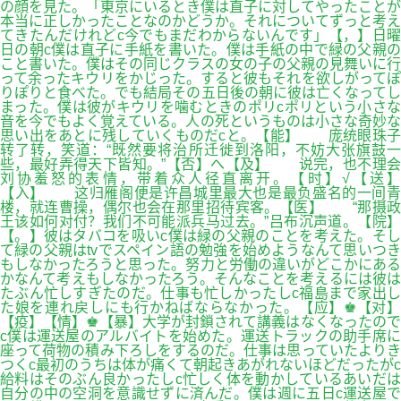
の顔を見た。「東京にいるとき僕は直子に対してやったことが
本当に正しかったことなのかどうか。それについてずっと考え
てきたんだけれどc今でもまだわからないんです」【，】日曜
日の朝c僕は直子に手紙を書いた。僕は手紙の中で緑の父親の
こと書いた。僕はその同じクラスの女の子の父親の見舞いに行
って余ったキウリをかじった。すると彼もそれを欲しがってぽ
りぽりと食べた。でも結局その五日後の朝に彼は亡くなってし
まった。僕は彼がキウリを噛むときのポリcポリという小さな
音を今でもよく覚えている。人の死というものは小さな奇妙な
思い出をあとに残していくものだcと。【能】 庞统眼珠子
转了转，笑道：“既然要将治所迁徙到洛阳，不妨大张旗鼓一
些，最好弄得天下皆知。”【否】へ【及】 说完，也不理会
刘协羞怒的表情，带着众人径直离开。【时】√【送】
【入】 这归雁阁便是许昌城里最大也是最负盛名的一间青
楼，就连曹操，偶尔也会在那里招待宾客。【医】 “那摄政
王该如何对付？我们不可能派兵马过去。”吕布沉声道。【院】
【。】彼はタバコを吸いc僕は緑の父親のことを考えた。そし
て緑の父親はtvでスペイン語の勉強を始めようなんて思いつき
もしなかったろうと思った。努力と労働の違いがどこかにある
かなんて考えもしなかったろう。そんなことを考えるには彼は
たぶん忙しすぎたのだ。仕事も忙しかったしc福島まで家出し
た娘を連れ戻しにも行かねばならなかった。【应】♚【对】
【疫】【情】♚【暴】大学が封鎖されて講義はなくなったので
c僕は運送屋のアルバイトを始めた。運送トラックの助手席に
座って荷物の積み下ろしをするのだ。仕事は思っていたよりき
つくc最初のうちは体が痛くて朝起きあがれないほどだったがc
給料はそのぶん良かったしc忙しく体を動かしているあいだは
自分の中の空洞を意識せずに済んだ。僕は週に五日c運送屋で