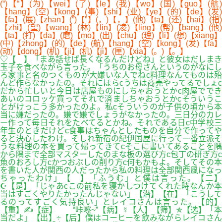
(“)【“】(为)【wei】(了)【le】(我)【wo】(国)【guo】(航)
【hang】(空)【kong】(事)【shi】(业)【ye】(的)【de】(发)
【fa】(展)【zhan】(”)【”】(，)【，】(他)【ta】(还)【hai】(指)
【zhi】(望)【wang】(林)【lin】(凌)【ling】(帮)【bang】(他)
【ta】(打)【da】(磨)【mo】(出)【chu】(理)【li】(想)【xiang】
(中)【zhong】(的)【de】(航)【hang】(空)【kong】(发)【fa】
(动)【dong】(机)【ji】(机)【ji】(匣)【xia】(。)【。】
♡【 】「まあ話せば長くなるんだけどね」と彼女はだしまき
玉子を食べながら言った。「うちのお母さんというのがなにし
ろ家事と名のつくものが大嫌いな人でねc料理なんてものは殆
んど作らなかったの。それにほらcうちは商売やってるでしょc
だから忙しいと今日は店屋ものにしちゃおうとかc肉屋ででき
あいのコロッケ買ってそれで済ましちゃおうとかcそういうこ
とがけっこう多かったのよ。私cそういうのが子供の頃から本
当に嫌だったの。嫌で嫌でしょうがなかったの。三日分のカレ
ー作って毎日それをたべてるとかね。それである日c中学校三
年生のときだけどc食事はちゃんとしたものを自分で作ってや
ると決心したわけ。そしれ新宿の紀伊国屋に行って一番立派そ
うな料理の本を買って帰ってきてcそこに書いてあることを隅
から隅まで全部マスターしたのまな板の選び方c包丁の研ぎ方c
魚のおろし方cかつおぶしの削り方c何もかもよ。そしてその本
を書いた人が関西の人だったから私の料理は全部関西風になっ
ちゃったわけ」【 】「ふうむ」と僕は言った。【二】
☪【是】「じゃあcこの前私を寝かしつけてくれた時なんか本
当はすごくやりたかったんじゃない」【潜】【在】「こうして
るのってすごく気持良い」とレイコさんは言った。【的】
【重】✍【症】 “咔嚓~”【病】☿【人】【筛】✯【选】「本
当だよ」【出】÷【后】僕はコーヒーを飲みながらレイコさん