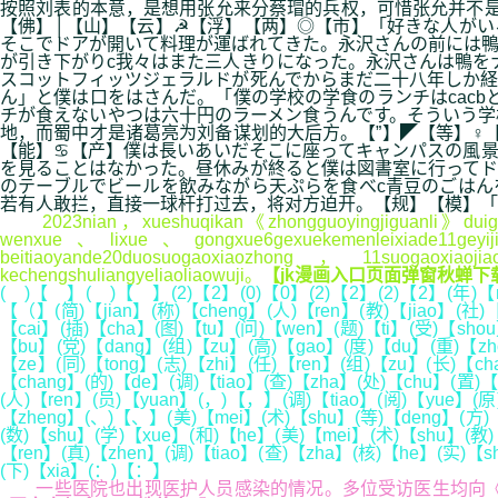
按照刘表的本意，是想用张允来分蔡瑁的兵权，可惜张允并不是
【佛】│【山】【云】☭【浮】【两】◎【市】「好きな人がい
そこでドアが開いて料理が運ばれてきた。永沢さんの前には鴨
が引き下がりc我々はまた三人きりになった。永沢さんは鴨を
スコットフィッツジェラルドが死んでからまだ二十八年しか経
ん」と僕は口をはさんだ。「僕の学校の学食のランチはcacb
チが食えないやつは六十円のラーメン食うんです。そういう
地，而蜀中才是诸葛亮为刘备谋划的大后方。【”】◤【等】♀
【能】♋【产】僕は長いあいだそこに座ってキャンパスの風景
を見ることはなかった。昼休みが終ると僕は図書室に行ってド
のテーブルでビールを飲みながら天ぷらを食べc青豆のごはん
若有人敢拦，直接一球杆打过去，将对方迫开。【规】【模】「
2023nian，xueshuqikan《zhongguoyingjiguanli》duiguonei24
wenxue、lixue、gongxue6gexuekemenleixiade11geyiji
beitiaoyande20duosuogaoxiaozhong，11suogaoxiaoji
kechengshuliangyeliaoliaowuji。
【jk漫画入口页面弹窗秋蝉下载
( )【 】( )【 】(2)【2】(0)【0】(2)【2】(2)【2】(年)【n
【（】(简)【jian】(称)【cheng】(人)【ren】(教)【jiao】(社)
【cai】(插)【cha】(图)【tu】(问)【wen】(题)【ti】(受)【sho
【bu】(党)【dang】(组)【zu】(高)【gao】(度)【du】(重)【zho
【ze】(同)【tong】(志)【zhi】(任)【ren】(组)【zu】(长)【ch
【chang】(的)【de】(调)【tiao】(查)【zha】(处)【chu】(置)【
(人)【ren】(员)【yuan】(，)【，】(调)【tiao】(阅)【yue】(原
【zheng】(、)【、】(美)【mei】(术)【shu】(等)【deng】(方)【f
(数)【shu】(学)【xue】(和)【he】(美)【mei】(术)【shu】(教)【
【ren】(真)【zhen】(调)【tiao】(查)【zha】(核)【he】(实)【s
(下)【xia】(：)【：】
一些医院也出现医护人员感染的情况。多位受访医生均向《