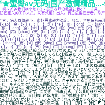
蜜臀av无码|国产激情精品...-
.,...啊～爸爸我们换个地方》- 英语老师没戴罩让我c了一节
防控相关的工作人员，凭有效证件出入。有急危重症患者，孕产
病人群体较小，市场需求较为稳定。那么，罕见病药品涨价的背
【xiao】(息)【xi】(，)【，】(黑)【hei】(龙)【long】(江)【jian
(粮)【liang】(食)【shi】(和)【he】(物)【wu】(资)【zi】(储)【
min】(超)【chao】(被)【bei】(查)【zha】(，)【，】(他)【ta】
hang】(，)【，】(2)【2】(0)【0】(1)【1】(4)【4】(年)【nian
【0】(1)【1】(6)【6】(年)【nian】(1)【1】(1)【1】(月)【yue】
【zhang】(希)【xi】(清)【qing】(正)【zheng】(是)【shi】(他
月)【yue】(任)【ren】(五)【wu】(常)【chang】(市)【shi】(委)
感応しcその感応が私に伝わるだけなのよ。そういう場合に限
中では殆んど裸同然で暮らしてるしcお風呂だって一緒に入る
cべつにそれだけよ。ねえc私たち一度レズごっとしたことあ
的从背上摘下一个牛角号，鼓足腮帮子吹起来，杨任见状，面色
何人？”【广】℃【东】√【新】↑【能】웃【源】「あのねc緑
絡もしなかったでしょう行き先も教えずにぷいといなくなっち
だから」【汽】™【车】長いあいだ手紙を書けなくてごめんな
ません。先日神戸から直子のお母さんがみえてc専門医と私を
てはどうかという合意に達しました。直子もできることならず
トロールするのはだんだん困難になってきました。普段はべつ
はできません。何が起るかわからないからです。激しい幻聴が
辞的形象瞬间荡然无存，冷笑道：“元直别急，主公此时既然已
既然已经出山，而且做出这番功业，我岂能输于他？”【业】♂
とを好まないがcおそらくこの小説はそれを必要とするだろう
们不可能派兵马过去。”吕布沉声道。【车】【辆】≈【制】◤