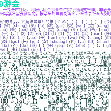
9游会
课... 一是全市社区、村居小区企事业单位实行封闭式管理，非必要
妇等紧急需要就医的，按紧急处置机制落实，通过绿色通道及时
后，究竟谁是幕后的推手？✍( )【 】( )【 】(今)
g】(省)【sheng】(发)【fa】(改)【gai】(委)【wei】(党)【dang】
chu】(备)【bei】(局)【ju】(党)【dang】(组)【zu】(书)【shu】
(于)【yu】(2)【2】(0)【0】(1)【1】(1)【1】(年)【nian】(任)
】(6)【6】(月)【yue】(任)【ren】(五)【wu】(常)【chang】(市)
(调)【tiao】(任)【ren】(双)【shuang】(鸭)【ya】(山)【shan】
)【ta】(的)【de】(继)【ji】(任)【ren】(者)【zhe】(，)【，】(2)
【wei】(书)【shu】(记)【ji】(。)【。】
って私はそうなっちゃうのよ。だからたとえば直子を抱いたっ
しcたまにひとつの布団の中で寝るしでも何もないわよ。何も感
るのよ。直子と私とで。こんな話聞きたくない」【，】【佛】
却是一变，那牛角号做工精细，极为考究，绝不是寻常人羌民部
はすごく怒っててcあなたとなんか話したくないんだって」とお
ゃってcそのままでしょ。それでかんかんに怒ってるのよ。あ
さい。正直なところ私もいささか疲れ気味だったしc良いニュ
まじえて四人でいろいろと話しあいcしばらく専門的な病院に移
っとここにいて治したいというしc私としても彼女と離れるのは
になんということもないのですがcときどき感情がひどく不安定
ありc直子は全てを閉ざして自分の中にもぐりこんでしまいま
经决意用兵，汉中只是一路偏师，洛阳、冀州才是主战场，汉中一
【基】お【地】♡【”】 最强诸侯吗？【、】【佛】➳【山】
と思う。【中】™【车】 身份？【四】【方】【现】✎【代】
【造】웃【基】 张允，在刘表在世的时候，是蔡瑁的副都督，