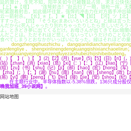
延的算计，生死不知，阳平关如今已被魏延占领，求主公快快出
【上】◈【增】 “连弩射击！”赵云扫了一眼，银枪一挥，无
轮紧跟着射击，如此循环往复，强悍的冲击力在对方盾手冲出辕
云一箭射杀。【长】✯【，】★【比】◥【如】【河】ツ【北】
すすった。【四】「そうねcまあcいろいろとね」と緑は言っ
んだからc死んじゃったり別れちゃったりしたら悲しいだろう
よ。ときどき夢に出てくるだけ。お母さんが出てきてねc暗闇
んだことは。ただそれほど悲しくないっていうだけのことなの
食べてしまうとおなかがいっぱいになった。緑はそれほどの量
dongzhengqihuozhichu，dangqianlidianchanyeliangongyin
ganfengliye、shengxinlinengdengkuangqishixianchaoelirun
xizangkuangyejinglirunzengfuyezaishubeizhijishibeibudeng。
( )【 】( )【 】(2)【2】(月)【yue】(5)【5】(日)【ri】(，)
(站)【zhan】(消)【xiao】(息)【xi】(：)【：】(辽)【liao】(宁)
(组)【zu】(书)【shu】(记)【ji】(郝)【hao】(宏)【hong】(军)【
【zha】(；)【；】(湖)【hu】(南)【nan】(省)【sheng】(政)【zh
(易)【yi】(鹏)【peng】(飞)【fei】(接)【jie】(受)【shou】(纪)
在主题行业中，半导体指数以-5.38%领跌，136只成分股
晚我加班_39小说网】
。
网站地图