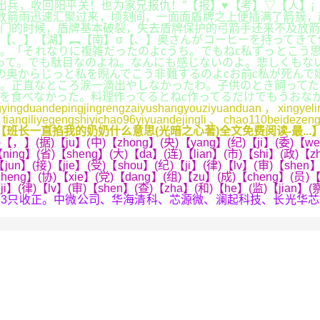
兵，收回阳平关！也为家兄报仇！”【报】♥【考】▽【人】¡
数箭雨迅速汇聚过来，顷刻间，一面面盾牌之上便插满了箭簇，
门的时候，盾牌基本破裂，失去盾牌保护的弓箭手还来不及放箭
【、】【湖】︻【南】σ【、】奥さんがコーヒーを持ってきて
た。「それなりに複雑だったのよcうち。でもねc私ずっとこう
って。でも駄目なのよね。なんにも感じないのよ。悲しくもない
の奥からじっと私を睨んでこう非難するのよcお前c私が死んで
。正直なところ涙一滴出やしなかったわ。子供のとき飼ってた
を食べなかった。料理作ってるとねc作ってるだけでもうおな
gduandepingjingrengzaiyushangyouziyuanduan，xingyeliru
；tianqiliyegengshiyichao96yiyuandejingli、chao110beidez
【班长一直掐我的奶奶什么意思(光暗之心著)全文免费阅读-最...
【，】(据)【ju】(中)【zhong】(央)【yang】(纪)【ji】(委)【wei
【ning】(省)【sheng】(大)【da】(连)【lian】(市)【shi】(政)【
jun】(接)【jie】(受)【shou】(纪)【ji】(律)【lv】(审)【shen】
eng】(协)【xie】(党)【dang】(组)【zu】(成)【cheng】(员)【
【ji】(律)【lv】(审)【shen】(查)【zha】(和)【he】(监)【jian】
仅3只收正。中微公司、华海清科、芯源微、澜起科技、长光华芯等