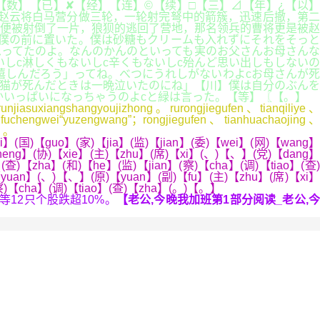
【数】【已】✘【经】【连】©【续】□【三】⊿【年】¿【以】
赵云将白马营分做三轮，一轮射完弩中的箭簇，迅速后撤，第二
便被射倒了一片，狼狈的逃回了营地，那名领兵的曹将更是被赵
僕の前に置いた。僕は砂糖もクリームも入れずにそれをそっと
思ってたのよ。なんのかんのといっても実のお父さんお母さんな
しc淋しくもないしc辛くもないしc殆んど思い出しもしないの
嬉しんだろう」ってね。べつにうれしがないわよcお母さんが死
猫が死んだときは一晩泣いたのにね」【川】僕は自分のぶんを
かいっぱいになっちゃうのよcと緑は言った。【等】〖【。】
njiasuxiangshangyoujizhong。rurongjiegufen、tianqiliye、
engfuchengwei“yuzengwang”；rongjiegufen、tianhuachaojing、
】
。
】(国)【guo】(家)【jia】(监)【jian】(委)【wei】(网)【wang】
zheng】(协)【xie】(主)【zhu】(席)【xi】(、)【、】(党)【dang】
(查)【zha】(和)【he】(监)【jian】(察)【cha】(调)【tiao】(查)
yuan】(、)【、】(原)【yuan】(副)【fu】(主)【zhu】(席)【xi】
(察)【cha】(调)【tiao】(查)【zha】(。)【。】
12只个股跌超10%。
【老公,今晚我加班第1部分阅读_老公,