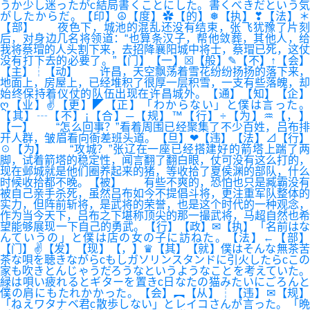
うか少し迷ったがc結局書くことにした。書くべきだという気
がしたからだ。【印】☮【度】✿【的】❅【执】❣【法】＊
【部】 夜色下，城池的混乱还没有结束，张飞犹豫了片刻
后，对身边几名将领道：“也算条汉子，帮他敛葬，其他人，给
我将蔡瑁的人头割下来，去招降襄阳城中将士，蔡瑁已死，这仗
没有打下去的必要了。”【门】【一】☒【般】✎【不】↑【会】
【主】┆【动】 许昌，天空飘荡着雪花纷纷扬扬的落下来，
地面上，房屋上，已经堆积了很厚一层积雪，一支有些落魄，却
始终保持着仪仗的队伍出现在许昌城外。【通】【知】【企】
ღ【业】✌【更】◤【正】「わからない」と僕は言った。
【其】┄【不】¡【合】─【规】™【行】÷【为】♒【，】
【一】 “怎么回事？”看着周围已经聚集了不少百姓，吕布排
开人群，皱眉看向衙差班头道。【旦】❤【违】【法】⊿【行】
☉【为】 “攻城？”张辽在一座已经搭建好的箭塔上踹了两
脚，试着箭塔的稳定性，闻言翻了翻白眼，仗可没有这么打的，
现在邺城就是他们圈养起来的猪，等收拾了夏侯渊的部队，什么
时候收拾都不晚。【被】 有些不爽的，恐怕也只是臧霸没有
被自己亲手杀死，虽然吕布如今不提倡斗将，更注重军队整体的
实力，但阵前斩将，是武将的荣誉，也是这个时代的一种观念，
作为当今天下，吕布之下堪称顶尖的那一撮武将，马超自然也希
望能够展现一下自己的勇武。【行】【政】✉【执】「名前はな
んていうの」と僕は店の女の子に訪ねた。【法】←【部】
【门】✌【发】【现】【，】♛【其】【就】僕はそんな無茶苦
茶な唄を聴きながらcもしガソリンスタンドに引火したらcこの
家も吹きとんじゃうだろうなというようなことを考えていた。
緑は唄い疲れるとギターを置きc日なたの猫みたいにごろんと
僕の肩にもたれかかった。【会】︻【从】┆【违】✉【规】
「ねえワタナベ君c散歩しない」とレイコさんが言った。「晩