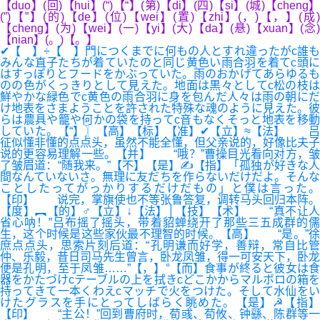
【duo】(回)【hui】(“)【“】(第)【di】(四)【si】(城)【cheng】
(”)【”】(的)【de】(位)【wei】(置)【zhi】(，)【，】(成)
【cheng】(为)【wei】(一)【yi】(大)【da】(悬)【xuan】(念)
【nian】(。)【。】
✔【 】÷【 】門につくまでに何もの人とすれ違ったがc誰も
みんな直子たちが着ていたのと同じ黄色い雨合羽を着てc頭に
はすっぽりとフードをかぶっていた。雨のおかげてあらゆるも
のの色がくっきりとして見えた。地面は黒々としてc松の枝は
鮮やかな緑色でc黄色の雨合羽に身を包んだ人々は雨の朝にだ
け地表をさまようことを許された特殊な魂のように見えた。彼
らは農具や籠や何かの袋を持ってc音もなくそっと地表を移動
していた。【“】〗【高】【标】【准】✔【立】≈【法】 吕
征似懂非懂的点点头，虽然不能全懂，但父亲说的，好像比夫子
说的更容易理解一些。【并】 “哦？”曹操目光看向对方，皱
了皱眉道：“随我来。”【不】【是】✍【指】「孤独が好きな人
間なんていないさ。無理に友だちを作らないだけだよ。そんな
ことしたってがっかりするだけだもの」と僕は言った。
【印】 说完，掌旗使也不等张鲁答复，调转马头回归本阵。
【度】︻【的】♂【立】↓【法】│【技】【术】 “真不让人
省心呐！”吕布摇了摇头，带着貂蝉绕开了那些三五成群的儒
生，这个时候是这些家伙最不理智的时候。【高】 “是。”徐
庶点点头，思索片刻后道：“孔明谦而好学，善辩，常自比管
仲、乐毅，昔日司马先生曾言，卧龙凤雏，得一可安天下，卧龙
便是孔明，至于凤雏……”【，】°【而】食事が終ると彼女は食
器をかたづけcテーブルの上を拭きcどこかからマルボロの箱を
持ってきて一本くわえcマッチで火をつけた。そして水仙をい
けたグラスを手にとってしばらく眺めた。【是】☭【指】
【印】 “主公！”回到曹府时，荀彧、荀攸、钟繇、陈群等一