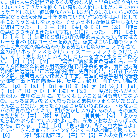
た。僕は人生の過程で数多くの奇妙な人間と出会いc知り合いc
すれちがってきたがc彼くらい奇妙な人間にはまだお目にかか
ったことはない。彼は僕なんかははるかに及ばないくらいの読
書家だったがc死後三十年を経ていない作家の本は原則として
手にとろうとはしなかった。そういう本しか俺は信用しないc
と彼は言った。【，】⌘【印】【度】☮【《】━【公】「昨日
の話のつづきが聞きたいですね」と僕は言った。【司】【法】
【》】✌【（】結局僕と緑は近所の喫茶店に入ってc彼女はカ
レーを食べc僕はコーヒーを飲んだ。彼女は白い長袖のシャツ
の上に魚の絵の編み込みのある黄色い毛糸のチョッキを着てc
金の細いネックレスをかけcディズニーワォッチをつけてい
た。そして実においしいそうにカレーを食べc水を三杯飲ん
だ。【c】♪【o】【m】 “鸣金！”夏侯渊面色有些难看，一个
万人方阵就这么被对方用密集的弩箭几乎杀的崩溃，而且对方弩
箭的射程远远超出正常弩箭的射程，更可恨的是，张辽在下达命
令之后，便带着人马火速退入了工事，曹军的弓箭手射出的箭簇
全部被工事上方的隔板拦住，集中兵力破其一点的计划彻底失
效。【p】※【a】┦【n】◈【i】☮【e】★【s】%【 】【a】
※【c】↗【t】ღ【）】✘【法】♥【案】「一度だけ絵ハガキが
来たわ。去年の三月に。でもくわしいことは何も書いてない
の。こっちは暑いだとかc思ったほど果物がうまくないだとかc
そんなことだけ。まったく冗談じゃないわよねえ。下らないロ
バの写真の絵ハガキで。頭がおかしいのよcあの人。その友だ
ちだか知り【本】【体】❤【就】 “噗噗噗~”【有】「よかっ
たら私のぶん食べていいわよcこれ。私もうおなかいっぱいだ
から。食べる」【近】【3】「良い曲ね。私cこれ大好きよ」
とレイコさんは言ってワインをひとくちのみc煙草を吸った。
【0】 “好！”张辽朗声道。【章】▽【5】三人の女性がひと