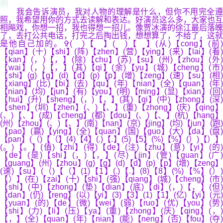
例
我会告诉演员，我对人物的理解是什么，但你不用完全遵
照，我希望用你的方式去读解和表达。好演员这么多，大家也互
相飚戏，你想一招，我也得想一招儿。像贾冰演的徐江最后落魄
了，去打公共电话，打完之后掏出钱，想想算了，不给了，这就
是他自己加的。✞( )【 】( )【 】(从)【cong】(前)
【qian】(十)【shi】(阵)【zhen】(营)【ying】(来)【lai】(看)
【kan】(，)【，】(除)【chu】(苏)【su】(州)【zhou】(外)
【wai】(，)【，】(其)【qi】(余)【yu】(城)【cheng】(市)
【shi】(g)【g】(d)【d】(p)【p】(增)【zeng】(速)【su】(相)
【xiang】(比)【bi】(去)【qu】(年)【nian】(全)【quan】(年)
【nian】(均)【jun】(有)【you】(明)【ming】(显)【xian】(回)
【hui】(升)【sheng】(，)【，】(其)【qi】(中)【zhong】(深)
【shen】(圳)【zhen】(、)【、】(重)【zhong】(庆)【qing】
(、)【、】(成)【cheng】(都)【dou】(、)【、】(杭)【hang】
(州)【zhou】(、)【、】(南)【nan】(京)【jing】(均)【jun】(跑)
【pao】(赢)【ying】(全)【quan】(国)【guo】(大)【da】(盘)
【pan】(（)【（】(4)【4】(.)【.】(5)【5】(%)【%】(）)【）】
(。)【。】(值)【zhi】(得)【de】(注)【zhu】(意)【yi】(的)
【de】(是)【shi】(，)【，】(尽)【jin】(管)【guan】(广)
【guang】(州)【zhou】(g)【g】(d)【d】(p)【p】(增)【zeng】
(速)【su】(（)【（】(1)【1】(.)【.】(8)【8】(%)【%】(）)
【）】(在)【zai】(十)【shi】(强)【qiang】(城)【cheng】(市)
【shi】(中)【zhong】(垫)【dian】(底)【di】(，)【，】(但)
【dan】(仍)【reng】(以)【yi】(3)【3】(1)【1】(亿)【yi】(元)
【yuan】(的)【de】(微)【wei】(弱)【ruo】(优)【you】(势)
【shi】(力)【li】(压)【ya】(重)【zhong】(庆)【qing】(，)
【，】(全)【quan】(年)【nian】(能)【neng】(否)【fou】(夺)