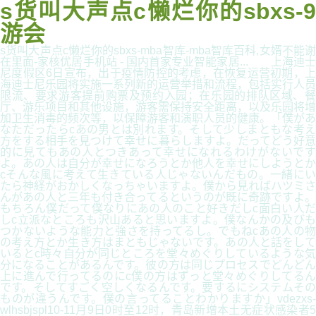
s货叫大声点c懒烂你的sbxs-9
游会
s货叫大声点c懒烂你的sbxs-mba智库-mba智库百科,女婿不能谢
在里面-家核优居手机站 - 国内首家专业智能家居... 上海迪士
尼度假区6日宣布，出于疫情防控的考虑，在恢复运营初期，上
海迪士尼乐园将实施一系列新的运营举措和流程，包括实行人员
限流、要求游客提前购票及预约入园；在乐园的排队区域、餐
厅、游乐项目和其他设施，游客需保持安全距离，以及乐园将增
加卫生消毒的频次等，以保障游客和演职人员的健康。「僕があ
なただったらcあの男とは別れます。そして少しまともな考え
方をする相手を見つけて幸せに暮らしますよ。だってどう好意
的に見てもあの人とつきあって幸せになれるわけがないです
よ。あの人は自分が幸せになろうとか他人を幸せにしようとか
cそんな風に考えて生きている人じゃないんだもの。一緒にい
たら神経がおかしくなっちゃいますよ。僕から見ればハツミさ
んがあの人と三年も付き合ってるというのが既に奇跡ですよ。
もちろん僕だって僕なりにあの人のこと好きだしc面白い人だ
しc立派なところも沢山あると思いますよ。僕なんかの及びも
つかないような能力と強さを持ってるし。でもねcあの人の物
の考え方とか生き方はまともじゃないです。あの人と話をして
いるとc時々自分が同じところを堂々めぐりしているような気
分になることがあるんです。彼の方は同じプロセスでどんどん
上に進んで行ってるのにc僕の方はずっと堂々めぐりしてるん
です。そしてすごく空しくなるんです。要するにシステムその
ものが違うんです。僕の言ってることわかりますか」vdezxs-
wlhsbjspl10-11月9日0时至12时，青岛新增本土无症状感染者5