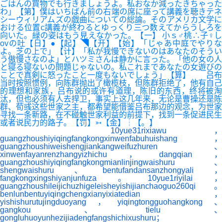
ごはんの買物でも行きましょうよ。私おなか減ったきちゃった
わ」【第】僕はいちばん前の右端の席に座って講義を聴きテネ
シーウィリアムズの戯曲についての総論。そのアメリカ文学に
おける位置c講義が終わるとゆっくり三つ数えてからうしろを
向いた。緑の姿はもう見えなかった。【一】 小ｓ♂桃∴子♀し
ovの吐【日】●【起】◥【开】【始】「じゃあ中庭でやりな
よ。芝の上で」【计】「私が我慢できないのはあなたのそうい
う傲慢さなのよ」とハツミさんは静かに言った。「他の女の人
と寝る寝ないの問題じゃないの。私これまであなたの女遊びの
ことで真剣に怒ったこと一度もないでしょう」【算】 吕布
当时按照惯例，向陈群抛出了橄榄枝，但陈群拒绝了，他有自己
的理想和家族，吕布说的或许有道理，陈旧的东西，终将被淘
汰，但也必须有人去捍卫，事实上这几年来，无论是曹操还是陈
群、荀彧这些世家之主，都希望能借鉴吕布那边的观念，为世家
寻找一条新路，在不碰触世家利益的前提下，找到一条促进民生
或者说民力的路子。【罚】➳【金】┆【。】
10yue31rixiawu，
guangzhoushiyiqingfangkongxinwenfabuhuishang，
guangzhoushiweishengjiankangweifuzhuren、
xinwenfayanrenzhangyizhichu，dangqian，
guangzhoushiyiqingfangkongmianlinjingwaishuru、
shengwaishuru、bentufandansanzhongyali，
fangkongxingshiyanjunfuza。10yue1riyilai，
guangzhoushileijichuzhigeleisheyishijianchaoguo260qi。
benlunbentuyiqingchengxianyixiatedian，
yishishurutujingduoyang，yiqingtongguohangkong、
gangkou、tielu、
gongluhuoyunhezijiadengfangshichixushuru；