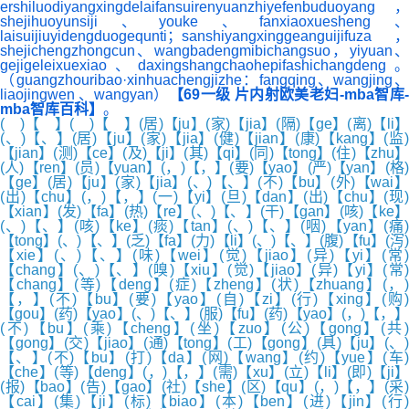
ershiluodiyangxingdelaifansuirenyuanzhiyefenbuduoyang，
shejihuoyunsiji、youke、fanxiaoxuesheng、
laisuijiuyidengduogequnti；sanshiyangxinggeanguijifuza，
shejichengzhongcun、wangbadengmibichangsuo，yiyuan、
gejigeleixuexiao、daxingshangchaohepifashichangdeng。
（guangzhouribao·xinhuachengjizhe：fangqing、wangjing、
liaojingwen 、wangyan）
【69一级 片内射欧美老妇-mba智库
mba智库百科】
。
( )【 】( )【 】(居)【ju】(家)【jia】(隔)【ge】(离)【li】
(、)【、】(居)【ju】(家)【jia】(健)【jian】(康)【kang】(监)
【jian】(测)【ce】(及)【ji】(其)【qi】(同)【tong】(住)【zhu】
(人)【ren】(员)【yuan】(，)【，】(要)【yao】(严)【yan】(格)
【ge】(居)【ju】(家)【jia】(、)【、】(不)【bu】(外)【wai】
(出)【chu】(，)【，】(一)【yi】(旦)【dan】(出)【chu】(现)
【xian】(发)【fa】(热)【re】(、)【、】(干)【gan】(咳)【ke】
(、)【、】(咳)【ke】(痰)【tan】(、)【、】(咽)【yan】(痛)
【tong】(、)【、】(乏)【fa】(力)【li】(、)【、】(腹)【fu】(泻)
【xie】(、)【、】(味)【wei】(觉)【jiao】(异)【yi】(常)
【chang】(、)【、】(嗅)【xiu】(觉)【jiao】(异)【yi】(常)
【chang】(等)【deng】(症)【zheng】(状)【zhuang】(，)
【，】(不)【bu】(要)【yao】(自)【zi】(行)【xing】(购)
【gou】(药)【yao】(、)【、】(服)【fu】(药)【yao】(，)【，】
(不)【bu】(乘)【cheng】(坐)【zuo】(公)【gong】(共
【gong】(交)【jiao】(通)【tong】(工)【gong】(具)【ju】(、)
【、】(不)【bu】(打)【da】(网)【wang】(约)【yue】(车)
【che】(等)【deng】(，)【，】(需)【xu】(立)【li】(即)【ji】
(报)【bao】(告)【gao】(社)【she】(区)【qu】(，)【，】(采)
【cai】(集)【ji】(标)【biao】(本)【ben】(进)【jin】(行)