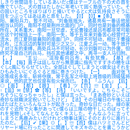
しきり世間話をしているあいだc僕はテーブルの下の犬の首を
撫でていた。犬の首はたしかに年老いて固く筋張っていた。そ
の固いところをぼりぼりと掻いてやるとc犬は気持良さそうに
目をつぶってはあはあと息をした。【0】【0】■【条】 “南
阳、襄阳兵力，暂不可动。”刘备摇摇头，诸葛亮有一番话他是
相当认同的，南阳不但是荆州北面的门户，同时也是刘备的根基
所在，关系重大，南阳一旦空虚，无论曹操还是吕布都非常可能
在这个时候插上一手，南阳一失，等于五年来刘备苦心经营付之
流水，而江夏则是襄阳的南面门户，同样不可轻动，相比于曹操
吕布，江东这边的掣肘可是少之又少，江夏之兵一动，等于放开
了对江东的束缚，两处兵马不可轻动，长沙刘磐可以为外援，但
终究不是自己的兵马，挡在其他诸郡之中，再寻一支人马归附。
【，】 “主公……”沮授看向吕布，有些犹豫。【基】✌
【本】【每】直子は話しながら無意識に指先ですすきの穂をほ
ぐしc風にちらせていた。全部ほぐしてしまうとc彼女はそれを
ひもみたいにぐるぐると指に巻きつけた。【一】 面对张飞
这等成名多年，斩将夺旗，常于乱军之中取上将首级的顶级猛将
来说，他的武艺也仅是有些火候而已。【条】「ふうん」【后】
◎【面】【都】【跟】┆【着】ツ【罚】☏【金】【、】
↑【监】✉【禁】✿【等】【违】「いいですよ。こちらこそご
ちそうになっちゃったし」と僕は言った。「まあ奇妙といえば
奇妙な就職決定祝いでしたけど」【法】その日曜日の午後には
ばたばたといろんなコトが起きった。奇妙な日だった。緑の家
のすぐ近所で火事があってc僕らは三階の物干しにのぼってそ
れを見物しcそしてなんとなくキスした。そんなふうに言って
しまうと馬鹿みたいだけれどc物事は実にそのとおりに進行し
たのだ。【后】✔【果】⊙【，】☏【而】僕はハツミさんとビ
リヤード場に行ったことに関連してキズキのことを書こうかど