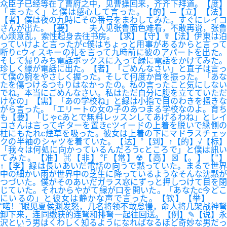
众臣子已经等在了曹府之中，见曹操回来，齐齐下拜道。【度】
「まったく」と僕は感心して言った。【的】─【立】【法】
【者】僕は夜の九時にその番号をまわしてみた。すぐにレイコ
さんが出た。【要】 夫人见张鲁面色难看，不敢再说，张鲁
心烦意乱，索性起身去往书房。【求】【守】☤【法】伊東は泊
っていけよと言ったがc僕はちょっと用事があるからと言って
断りcウィスキーの礼を言って九時前に彼のアパートを出た。
そして帰りみち電話ボックスに入って緑に電話をかけてみた。
珍しく緑が電話に出た。【者】「ごめんなさい」と直子は言っ
て僕の腕をやさしく握った。そして何度か首を振った。「あな
たを傷つけるつもりはなかったの。私の言ったこと気にしない
でね。本当にごめんなさい。私はただ自分に腹を立てていただ
けなの」【需】「あの学校ね」と緑は小指で目のわきを掻きな
がら言った。「エリートの女の子のあつまる学校なのよ。育ち
も【要】「じゃcあとで無料レッスンしてあげるわね」とレイ
コさんは言ってギターを置きcツイードの上着を脱いで縁側の
柱にもたれc煙草を吸った。彼女は上着の下にマドラスチェッ
クの半袖のシャツを着ていた。【达】°【到】↑【的】√【标】
「我々は何処に向かっているんだろうcところで」と僕は訊い
てみた。【准】⌘【非】℉【常】☢【高】☒【。】【”】
↑【李】緑は長いあいだ電話の向うで黙っていた。まるで世界
中の細かい雨が世界中の芝生に降っているようなそんな沈黙が
つづいた。僕がそのあいだガラス窓にずっと押しつけて目を閉
じていた。それからやがて緑が口を開いた。「あなたc今どこ
にいるの」と彼女は静かな声で言った。【钦】【举】
“喏！”眼见夏侯渊发怒，几名将领不敢怠慢，命人将几架战神弩
卸下来，连同缴获的连弩和排弩一起往回送。【例】✎【说】永
沢という男はくわしく知るようになればなるほど奇妙な男だっ