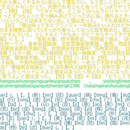
れから楽しくやるからc安心して寝なさい。もう苦しくないで
ぎるじゃないかって。天国でお母さんと会ってしっぽりやって
】¡【例】【境】「ワタナベ君。どこかこのへんでビリヤード
ょっとずつちょっとずつ積みあげていったのにね。崩れるとき
つということはあまりないね」と僕は言った。「でも具体的に
】【诊】「僕は持ってきたブランディーを飲みたいんだけどか
のまま縁側に座ってcすっかり春らしくなった庭を眺めた。庭
にかすんでいた。少しすると「かもめ」がどこからやってきて
者】©【，】 “军机大事，晔不便参议。”刘晔摇了摇头：“
家比作一个人，皇帝就是脑袋，文臣武将就是骨骼、皮肉，而这
将那些该死的手指打服，你觉得这样合理吗？”吕布笑问道。【
眼看了儿子一眼，一直冷着的脸上泛起一抹微笑：“无论时机还
吃饭，做得很不错。”【出】≈【院】◎【4】☪【例】┆【，
下有知，不知作何感想？”长安书院中，一名士子不阴不阳的冷
此次？”曹操闻言摇摇头：“从当年冀州之战到如今，吕布可是一
的】しかしベッドに入ると彼女はまったく別人のようになった
と笑うよ」と彼は言った。【状】卐【感】✈【染】「どうしてそ
uxinzengxinguanfeiyanquezhen、yisibinglihew
anshengleijibaogaoquezhenbingli139li（hanjingwaishurub
an】(，)【，】(新)【xin】(冠)【guan】(病)【bing】(毒)【du】
g】(行)【xing】(进)【jin】(化)【hua】(出)【chu】(了)【le】(
【ta】(，)【，】(以)【yi】(及)【ji】(奥)【ao】(密)【mi】(克)
)【ke】(戎)【rong】(变)【bian】(异)【yi】(株)【zhu】(及)【j
xing】(株)【zhu】(。)【。】(国)【guo】(内)【nei】(外)【wai】
er】(言)【yan】(，)【，】(奥)【ao】(密)【mi】(克)【ke】(戎)【
qiang】(、)【、】(传)【chuan】(播)【bo】(范)【fan】(围)【we
)【de】(特)【te】(点)【dian】(。)【。】