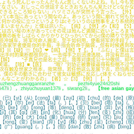
しょもう死んじゃったんだもんc苦しくないわよね。もし今も苦
なさい。おしっこの世話するときおちんちん見たけどcなかな
できるところ知らない」ハツミさんが突然そう言った。【外】
ってc本当にあっという間なのよ。あっという間に崩れて何もか
何かの役に立つというよりはcそういうのは物事をより系統的
まいませんか」と僕は訊いた。【病】¿【例】✍【和】【5】
には古い桜の木があってcその花は殆んど満開に近いところまで
縁側の板をしばらくかりかりとひっかいてからc僕の隣りで気持
这些冲城车，将军可命人搬走，至于如何用，便看将军的手段了，
些各家学者便是你的手指，手指会听命于脑袋，但有时候遇到攻
增】☒【疑】☏【似】❤【病】【例】❣【。】「ふむ」と僕は言
是出手时的果断都很到位，一击得手之后迅速逃脱，并没有恋战，
】【解】 “子真兄也是名士之后，我等对康成公十分敬佩，却不
笑道。【除】■【医】 “哦？”刘协正被曹操逼得有些喘不过气
次次在触及世家之根本，我常想，若任他这么发展下去，恐怕再过
。僕の手の動きに合わせて彼女は敏感に反応しc体をくねらせc
んなことがわかるの」【者】☆【3】【例】│【。】
uzhengzhuangganranzhe。jiezhi4yue24ri20shi，
ingli47li），zhiyuchuyuan137li，siwang2li。
【free asian gay
(已)【yi】(从)【cong】(最)【zui】(初)【chu】(的)【de】(原)
阿)【e】(尔)【er】(法)【fa】(、)【、】(贝)【bei】(塔)【ta】(、)
【ke】(戎)【rong】(等)【deng】(变)【bian】(异)【yi】(株)
i】(其)【qi】(进)【jin】(化)【hua】(分)【fen】(支)【zhi】(成)
(的)【de】(大)【da】(量)【liang】(研)【yan】(究)【jiu】(显)
rong】(变)【bian】(异)【yi】(株)【zhu】(呈)【cheng】(现)
i】(广)【guang】(，)【，】(但)【dan】(致)【zhi】(病)【bing】