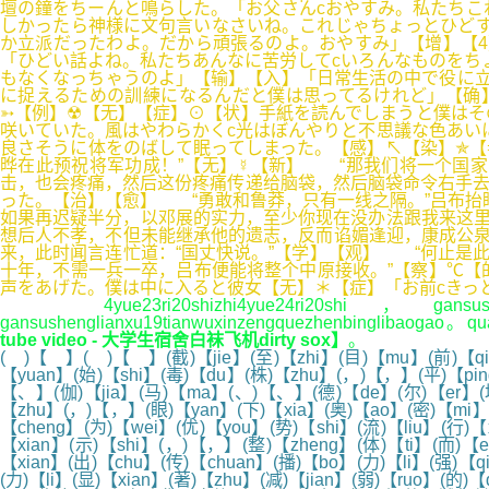
壇の鐘をちーんと鳴らした。「お父さんcおやすみ。私たちこ
しかったら神様に文句言いなさいね。これじゃちょっとひどす
か立派だったわよ。だから頑張るのよ。おやすみ」【增】【4
「ひどい話よね。私たちあんなに苦労してcいろんなものをち
もなくなっちゃうのよ」【输】【入】「日常生活の中で役に立
に捉えるための訓練になるんだと僕は思ってるけれど」【确
➳【例】☢【无】【症】⊙【状】手紙を読んでしまうと僕はそ
咲いていた。風はやわらかくc光はぼんやりと不思議な色あい
良さそうに体をのばして眠ってしまった。【感】↖【染】✯【
晔在此预祝将军功成！”【无】☿【新】 “那我们将一个国
击，也会疼痛，然后这份疼痛传递给脑袋，然后脑袋命令右手去
った。【治】【愈】 “勇敢和鲁莽，只有一线之隔。”吕布抬
如果再迟疑半分，以邓展的实力，至少你现在没办法跟我来这里
想后人不孝，不但未能继承他的遗志，反而谄媚逢迎，康成公泉
来，此时闻言连忙道：“国丈快说。”【学】【观】 “何止是
十年，不需一兵一卒，吕布便能将整个中原接收。”【察】℃【
声をあげた。僕は中に入ると彼女【无】＊【症】「お前cきっ
4yue23ri20shizhi4yue24ri20shi，gansushengw
gansushenglianxu19tianwuxinzengquezhenbinglibaogao。qu
tube video - 大学生宿舍白袜飞机dirty sox】
。
( )【 】( )【 】(截)【jie】(至)【zhi】(目)【mu】(前)【qi
【yuan】(始)【shi】(毒)【du】(株)【zhu】(，)【，】(平)【pin
【、】(伽)【jia】(马)【ma】(、)【、】(德)【de】(尔)【er】(塔)
【zhu】(，)【，】(眼)【yan】(下)【xia】(奥)【ao】(密)【mi】(克
【cheng】(为)【wei】(优)【you】(势)【shi】(流)【liu】(行)【
【xian】(示)【shi】(，)【，】(整)【zheng】(体)【ti】(而)【
【xian】(出)【chu】(传)【chuan】(播)【bo】(力)【li】(强)【
(力)【li】(显)【xian】(著)【zhu】(减)【jian】(弱)【ruo】(的