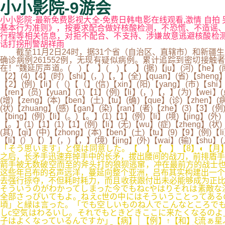
小小影院-9游会
小小影院-最新免费影视大全-免费日韩电影在线观看,激情 自拍 
基本行为准则》，按要求配合做好核酸检测，不恐慌、不造谣、
行程等相关信息，对拒不配合、不支持、涉嫌故意逃避核酸检测、扰乱秩
话打拐刑警胡祥雨
截至11月2日24时，据31个省（自治区、直辖市）和新疆生产
确诊病例261552例，无现有疑似病例。累计追踪到密切接触者
在！”魏延厉声道。( )【 】( )【 】(据)【ju】(河)【he】(南)【n
【2】(4)【4】(时)【shi】(，)【，】(全)【quan】(省)【sheng】(
【2】(例)【li】(（)【（】(信)【xin】(阳)【yang】(市)【shi】
【ren】(员)【yuan】(1)【1】(例)【li】(，)【，】(为)【wei】(
(增)【zeng】(本)【ben】(土)【tu】(确)【que】(诊)【zhen】(病
(状)【zhuang】(感)【gan】(染)【ran】(者)【zhe】(3)【3】(例
【bing】(例)【li】(。)【。】(1)【1】(例)【li】(境)【jing】(外)
【。】(1)【1】(1)【1】(例)【li】(无)【wu】(症)【zheng】(状)
(其)【qi】(中)【zhong】(本)【ben】(土)【tu】(9)【9】(例)【l
【li】(）)【）】(，)【，】(境)【jing】(外)【wai】(输)【shu】(
「そう思います」と僕は同意した。【 】【 】【8】◐【月
之后，长矛手迅速弃掉手中的长矛，拔出腰间的战刀，前排盾手
箭手被无数破空而至的斧头打的狼狈逃窜，冲在最前方的战士
这些年吕布的名声远洋，蔓延向整个亚洲，吕布其实构建出一个
去强行掠夺，不但耗时耗力，而且收获跟付出未必能够成为正比
そういうのがわかってしまった今でもねcやはりそれは素敵な
全部さっぴいてもよ。ねえc世の中にはそういうことってある
頃」と緑は言った。「でも空しいものね人でこんなところでも
しc空気はわるいし。それでもときどきここに来たくなるのよ
子はよくなっているんですか」【病】│【例】↑【和】ξ流ぁ