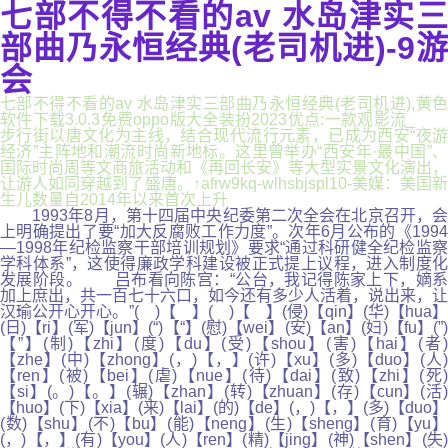
七部不得不看的av 水岛津实三
部曲乃永恒经典(老司机进)-9游
会
七部不得不看的av 水岛津实三部曲乃永恒经典(老司机进),黄色
软件下载3.0.3免费oppo版大全装扮2023优点:一款观影流_
步行街以唐文化为主线，结合现代流行元素，已成为西安“夜游
经济”主阵地和潮流时尚新地标。这里曾举办“西安年·最中国”、
国际时尚周等文商旅活动和《再回长安》等大型实景文化演出，
让游人如同穿越到了盛唐。↑afrw9kq-wlhsbjspl10-美媒：美国新
生儿数量自2014年以来首次上升
1993年8月，第十四届中央纪委第二次全会在北京召开，会
上明确提出了要“加大反腐败工作力度”。次年6月公布的《1994
—1998年纪检监察干部培训规划》要求“通过科研健全纪检监察
学科体系”，这使得廉政学科建设被正式提上议程，进入制度化
发展阶段。 吕布看向陈宫：“公台，我记得陈家上下，嫡系
加上庶出，共一百七十六口，如今还有多少人活着，说出来，让
汉瑜公开心开心。”( )【 】( )【 】(侵)【qin】(华)【hua】
(日)【ri】(军)【jun】(“)【“】(慰)【wei】(安)【an】(妇)【fu】(”)
【”】(制)【zhi】(度)【du】(受)【shou】(害)【hai】(者)
【zhe】(中)【zhong】(，)【，】(许)【xu】(多)【duo】(人)
【ren】(被)【bei】(虐)【nue】(待)【dai】(致)【zhi】(死)
【si】(。)【。】(辗)【zhan】(转)【zhuan】(存)【cun】(活)
【huo】(下)【xia】(来)【lai】(的)【de】(，)【，】(多)【duo】
(数)【shu】(不)【bu】(能)【neng】(生)【sheng】(育)【yu】
(，)【，】(有)【you】(人)【ren】(精)【jing】(神)【shen】(失)