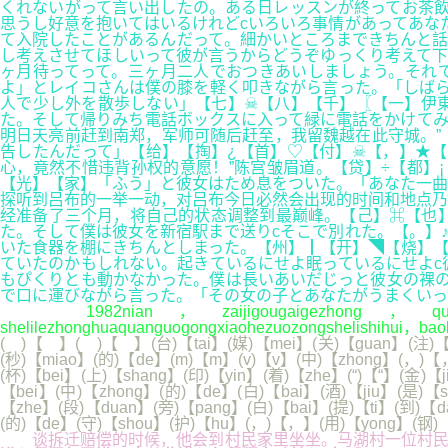
くれないがって言い出したの。ある日レッスンが終ってお茶飲
思うし好意を抱いてはいるけれどcいろいろ事情があってあな
て入院したことがあるんだって。細かいところまできちんと話
し考えさせてほしいって彼が言うからどうぞゆっくり考えて下
ヶ月待ってって。三ヶ月二人でおつきあいしましょう。それ
よ」とレイコさんは僕の膝を軽く叩きながら言った。「しばら
人で少し外を散歩しない」【七】☠【八】【千】〖【一】伊東
た。そして帰りみち電話ボックスに入って緑に電話をかけてみ
明日天亮前赶到南郑，军师可随后赶至，我留魏越在此守城。”
告したんだって」【给】【掏】¿【首】♡【付】☠【，】★
心，竟然不惜违背孙权的意愿！”陈宫皱眉道。【贷】÷【都】
【光】【家】「ふう」と彼女はため息をついた。「あなた一曲
探听到吕布的一举一动，对吕布今日必然会出现的时间和地点乃
经准备了三个月，将自己的状态调整到最巅峰。【己】⌘【也
た。そして僕は彼女を新宿駅まで送りcそこで別れた。【。】
いた食器を棚にきちんとしまった。【州】┃【开】◥【烧】【
ていたのかもしれない。起きているにせよ眠っているにせよc
もぴくりとも動かなかった。僕は長いあいだじっと彼女の裸の
で口に運びながら言った。「その女の子とあなたがうまくいっ
1982nian，zaijigougaigezhong，quanguogongxia
shelilezhonghuaquanguogongxiaohezuozongshelishihui，baol
( )【 】( )【 】(台)【tai】(媒)【mei】(关)【guan】(注)【z
(秒)【miao】(的)【de】(m)【m】(v)【v】(中)【zhong】(，)【
(杯)【bei】(上)【shang】(印)【yin】(着)【zhe】(“)【“】(金)【
【bei】(中)【zhong】(的)【de】(白)【bai】(酒)【jiu】(是)【s
【zhe】(段)【duan】(旁)【pang】(白)【bai】(提)【ti】(到)【
(的)【de】(守)【shou】(护)【hu】(，)【，】(用)【yong】(钢)【
谈拆迁赔偿的时候，他会到村民家里坐坐。马湖村一位村民称