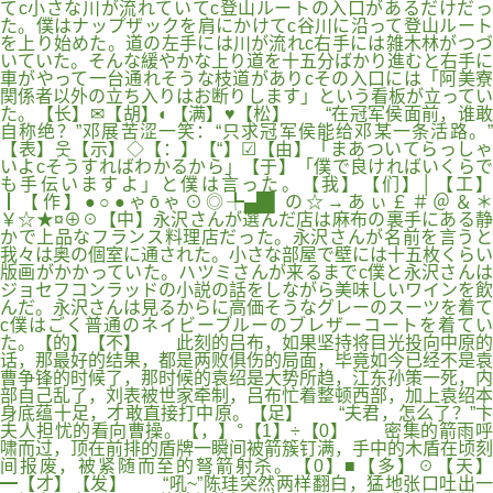
てc小さな川が流れていてc登山ルートの入口があるだけだっ
た。僕はナップザックを肩にかけてc谷川に沿って登山ルート
を上り始めた。道の左手には川が流れc右手には雑木林がつづ
いていた。そんな緩やかな上り道を十五分ばかり進むと右手に
車がやって一台通れそうな枝道がありcその入口には「阿美寮
関係者以外の立ち入りはお断りします」という看板が立ってい
た。【长】✉【胡】◐【满】♥【松】 “在冠军侯面前，谁敢
自称绝？”邓展苦涩一笑：“只求冠军侯能给邓某一条活路。”
【表】웃【示】◇【：】【“】☑【由】「まあついてらっしゃ
いよcそうすればわかるから」【于】「僕で良ければいくらで
も手伝いますよ」と僕は言った。【我】【们】│【工】
┃【作】●○●ゃōゃ⊙◎╄▄█▌の☆→あぃ￡＃＠＆＊
￥☆★¤⊕☉【中】永沢さんが選んだ店は麻布の裏手にある静
かで上品なフランス料理店だった。永沢さんが名前を言うと
我々は奥の個室に通された。小さな部屋で壁には十五枚くらい
版画がかかっていた。ハツミさんが来るまでc僕と永沢さんは
ジョセフコンラッドの小説の話をしながら美味しいワインを飲
んだ。永沢さんは見るからに高価そうなグレーのスーツを着て
c僕はごく普通のネイビーブルーのブレザーコートを着てい
た。【的】【不】 此刻的吕布，如果坚持将目光投向中原的
话，那最好的结果，都是两败俱伤的局面，毕竟如今已经不是袁
曹争锋的时候了，那时候的袁绍是大势所趋，江东孙策一死，内
部自己乱了，刘表被世家牵制，吕布忙着整顿西部，加上袁绍本
身底蕴十足，才敢直接打中原。【足】 “夫君，怎么了？”卞
夫人担忧的看向曹操。【，】°【1】÷【0】 密集的箭雨呼
啸而过，顶在前排的盾牌一瞬间被箭簇钉满，手中的木盾在顷刻
间报废，被紧随而至的弩箭射杀。【0】■【多】☉【天】
━【才】【发】 “吼~”陈珪突然两样翻白，猛地张口吐出一