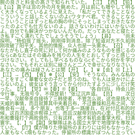
腕の良さと料金の高さで知られていた。【江】【西】【铅】
¡【山】直子は窓の外の月を眺めた。月は前にも増やして明る
く大きくなっているように見えた。「私だってできることなら
こういうこと話したくないのよcワタナベ君。できることなら
こういうことはずっと私の胸の中にそっとしまっておきたなか
ったのよcでも仕方ないのよ。話さないわけにはいかないの
よ。自分でも解決がつかないんだもの。だってあなたと寝たと
き私すごく濡れてたでしょうそうでしょう」【县】 “尚未
探明。”杨伯摇了摇头，刚刚得到消息，除了知道对方不久前刚
刚攻破了阳平关，其他的情报，众人也是一头雾水。【召】「あ
なたがもし直子の死に対して何か痛みのようなものを感じるの
ならcあなたはその痛みを残りの人生をとおしてずっと感じつ
づけなさい。そしてもし学べるものならcそこから何かを学び
なさい。でもそれとは別に緑さんと二人で幸せになりなさい。
あなたの痛みは緑さんとは関【开】【。】♛【会】☒【上】
【江】→【西】【省】❅【公】【安】「そうなの。みんな私の
ことをすごく華奢な女の子だと思うのね。でも人は見かけによ
らないのよ」彼女はそう言ってから付けたすように少しだけ笑
った。【厅】【党】✉【委】®【委】 “各自归队，待会儿听
令行事，无我号令，不得放箭！”张辽沉声道。【员】 次日
一早，汉献帝亲自接待了三韩使者，不管怎么说，这也是扬大汉
天威的事情，而且就算其中夹着吕布，不过曹操和吕布之间，早
晚会有一战，多个朋友，也等于多一路援兵，在对付吕布的时
候，这百济国或许帮得上忙，而且汉献帝刘协内心里，巴不得吕
布和曹操打个两败俱伤，只有这样，他才有机会重掌大权，扫清
寰宇。【、】♋【副】突撃隊はある国立大学で地理学を専攻し
ていた。【厅】僕が降りた停留所のまわりには何もなかった。
人家もなくc畑もなかった。停留所の標識がぽつんと立ってい