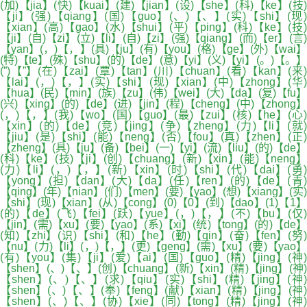
(加)【jia】(快)【kuai】(建)【jian】(设)【she】(科)【ke】(技)
【ji】(强)【qiang】(国)【guo】(、)【、】(实)【shi】(现)
【xian】(高)【gao】(水)【shui】(平)【ping】(科)【ke】(技)
【ji】(自)【zi】(立)【li】(自)【zi】(强)【qiang】(而)【er】(言)
【yan】(，)【，】(具)【ju】(有)【you】(格)【ge】(外)【wai】
(特)【te】(殊)【shu】(的)【de】(意)【yi】(义)【yi】(。)【。】
(”)【”】(在)【zai】(覃)【tan】(川)【chuan】(看)【kan】(来)
【lai】(，)【，】(实)【shi】(现)【xian】(中)【zhong】(华)
【hua】(民)【min】(族)【zu】(伟)【wei】(大)【da】(复)【fu】
(兴)【xing】(的)【de】(进)【jin】(程)【cheng】(中)【zhong】
(，)【，】(我)【wo】(国)【guo】(最)【zui】(核)【he】(心)
【xin】(的)【de】(竞)【jing】(争)【zheng】(力)【li】(就)
【jiu】(是)【shi】(能)【neng】(否)【fou】(真)【zhen】(正)
【zheng】(具)【ju】(备)【bei】(一)【yi】(流)【liu】(的)【de】
(科)【ke】(技)【ji】(创)【chuang】(新)【xin】(能)【neng】
(力)【li】(，)【，】(新)【xin】(时)【shi】(代)【dai】(勇)
【yong】(担)【dan】(大)【da】(任)【ren】(的)【de】(青)
【qing】(年)【nian】(们)【men】(要)【yao】(想)【xiang】(实)
【shi】(现)【xian】(从)【cong】(0)【0】(到)【dao】(1)【1】
(的)【de】(飞)【fei】(跃)【yue】(，)【，】(不)【bu】(仅)
【jin】(需)【xu】(要)【yao】(系)【xi】(统)【tong】(的)【de】
(知)【zhi】(识)【shi】(和)【he】(勤)【qin】(奋)【fen】(努)
【nu】(力)【li】(，)【，】(更)【geng】(需)【xu】(要)【yao】
(有)【you】(集)【ji】(爱)【ai】(国)【guo】(精)【jing】(神)
【shen】(、)【、】(创)【chuang】(新)【xin】(精)【jing】(神)
【shen】(、)【、】(求)【qiu】(实)【shi】(精)【jing】(神)
【shen】(、)【、】(奉)【feng】(献)【xian】(精)【jing】(神)
【shen】(、)【、】(协)【xie】(同)【tong】(精)【jing】(神)