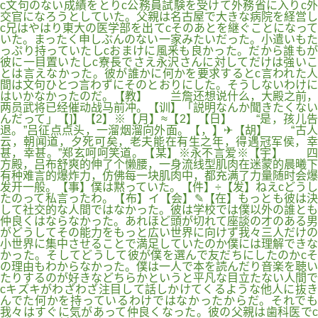
c文句のない成績をとりc公務員試験を受けて外務省に入りc外
交官になろうとしていた。父親は名古屋で大きな病院を経営し
c兄はやはり東大の医学部を出てcそのあとを継ぐことになって
いた。まったく申しぶんのない一家みたいだった。小遣いもた
っぷり持っていたしcおまけに風釆も良かった。だから誰もが
彼に一目置いたしc寮長でさえ永沢さんに対してだけは強いこ
とは言えなかった。彼が誰かに何かを要求するとc言われた人
間は文句ひとつ言わずにそのとおりにした。そうしないわけに
はいかなかったのだ。【教】 兰詹还想说什么，大殿之前，
两员武将已经催动战马前冲。【训】「説明なんか聞きたくない
んだって」【]】【2】※【月】≈【2】【日】 “是，孩儿告
退。”吕征点点头，一溜烟溜向外面。【，】✈【胡】 “古人
云，朝闻道，夕死可矣，老夫能在有生之年，得遇冠军侯，幸
甚，幸甚。”郑玄呵呵笑道。【某】※永不言爱※【宇】 四
方殿，吕布舒爽的伸了个懒腰，一身流线型肌肉在迷蒙的晨曦下
有种难言的爆炸力，仿佛每一块肌肉中，都充满了力量随时会爆
发开一般。【事】僕は黙っていた。【件】÷【发】ねえcどうし
たのって私言ったわ。【布】イ【会】✎【在】もっとも彼は決
して社交的な人間ではなかった。彼は学校では僕以外の誰とも
仲良くはならなかった。あれほど頭が切れて座談の才のある男
がどうしてその能力をもっと広い世界に向けず我々三人だけの
小世界に集中させることで満足していたのか僕には理解できな
かった。そしてどうして彼が僕を選んで友だちにしたのかcそ
の理由もわからなかった。僕は一人で本を読んだり音楽を聴い
たりするのが好きなどちらかというと平凡な目立たない人間で
cキズキがわざわざ注目して話しかけてくるような他人に抜き
んでた何かを持っているわけではなかったからだ。それでも
我々はすぐに気があって仲良くなった。彼の父親は歯科医でc