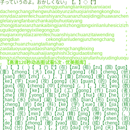
子っていうのよ。おかしくない」【。】◇【”】
juzhongguohangtiankejijituanxiaoxi，
dachengchangzhengwuhaobyunzaihuojianshengkonghou，
xinyidaizairenfeichuanshiyanchuananzhaojidingjihuawanchen
gletaiyangfanbanzhankaijibuhuotaiyang、
zhongjitianxianzhankaibingjianlizhongjitongxinlianluhesicizizh
uguikongdengyixiliegongzuo。
muqianxinyidaizairenfeichuanshiyanchuanzitaiwending，
gongdian、cekonglianludengjunzhengchang，
zhengchuanzhuangtailianghao，
zaidatuoyuanguidaoshangzhengchangfeixing。
houxuanzhaojihuahaijiangshishi3ciguidaotisheng，
bingzuizhongyuyuandidianzhidonghouzairufanhuiyudingluoqu
。
【高清120秒动态图试看5次 - 优美图库】
。
( )【 】( )【 】(“)【“】(在)【zai】(祖)【zu】(国)【guo】
(重)【zhong】(大)【da】(工)【gong】(程)【cheng】(研)
【yan】(制)【zhi】(、)【、】(重)【zhong】(要)【yao】(科)
【ke】(学)【xue】(攻)【gong】(关)【guan】(的)【de】(过)
【guo】(程)【cheng】(中)【zhong】(，)【，】(无)【wu】(数)
【shu】(科)【ke】(技)【ji】(工)【gong】(作)【zuo】(者)
【zhe】(用)【yong】(智)【zhi】(慧)【hui】(和)【he】(汗)
【han】(水)【shui】(凝)【ning】(练)【lian】(形)【xing】(成)
【cheng】(的)【de】(科)【ke】(学)【xue】(家)【jia】(精)
【jing】(神)【shen】(早)【zao】(已)【yi】(成)【cheng】(为)
【wei】(民)【min】(族)【zu】(精)【jing】(神)【shen】(、)
【、】(时)【shi】(代)【dai】(精)【jing】(神)【shen】(的)
【de】(重)【zhong】(要)【yao】(组)【zu】(成)【cheng】(部)
【bu】(分)【fen】(，)【，】(对)【dui】(今)【jin】(天)【tian】