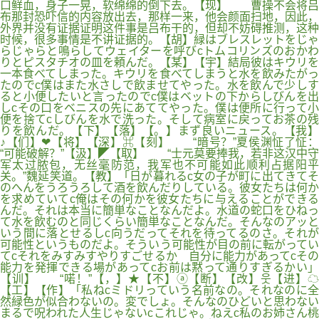
口鲜血，身子一晃，软绵绵的倒下去。【现】 曹操不会将吕
布那封恐吓信的内容放出去，那样一来，他会颜面扫地，因此，
外界并没有证据证明这件事是吕布干的，但却不妨碍推测，这种
时候，很多事情是不讲证据的。【胡】緑はブレスレットをじゃ
らじゃらと鳴らしてウェイターを呼びcトムコリンズのおかわ
りとピスタチオの皿を頼んだ。【某】【宇】結局彼はキウリを
一本食べてしまった。キウリを食べてしまうと水を飲みたがっ
たのでc僕はまた水さしで飲ませてやった。水を飲んで少しす
ると小便したいと言ったのでc僕はベットの下からしびんを出
しcその口をベニスの先にあててやった。僕は便所に行って小
便を捨てcしびんを水で洗った。そして病室に戻ってお茶の残
りを飲んだ。【下】【落】【。】まず良いニュース。【我】
♪【们】❤【将】【深】⌘【刻】 “暗号？”夏侯渊怔了怔：
“可能破解？”【汲】◤【取】 “士元莫要捧我，若非这汉中守
军太过脓包，无丝毫防范，我军也不可能如此顺利占据阳平
关。”魏延笑道。【教】「日が暮れるc女の子が町に出てきてそ
のへんをうろうろして酒を飲んだりしている。彼女たちは何か
を求めていてc俺はその何かを彼女たちに与えることができる
んだ。それは本当に簡単なことなんだよ。水道の蛇口をひねっ
て水を飲むのと同じくらい簡単なことなんだ。そんなのアッと
いう間に落とせるしc向うだってそれを待ってるのさ。それが
可能性というものだよ。そういう可能性が目の前に転がってい
てcそれをみすみすやりすごせるか 自分に能力があってcその
能力を発揮できる場があってcお前は黙って通りすぎるかい」
【训】 “喏！”【，】★【不】ⓐ【断】【改】웃【进】☁
【工】【作】「私ねcミドリっていう名前なの。それなのに全
然緑色が似合わないの。変でしょ。そんなのひどいと思わない
まるで呪われた人生じゃないcこれじゃ。ねえc私のお姉さん桃