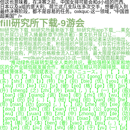
但这也意味着，在决赛之前，中国女排可能会和d小组的巴西、
日本以及a组的意大利、荷兰这几支队伍多次交手，想要闯入到
最终决赛阶段，都不是容易的任务。oxkquc-这一领域，“中国首
超美国”" />
fill研究所下载-9游会
fill研究所下载_fill研究所最新版下载_fill研究所app下载_...,美女
扒开尿口让男人捅最新章节(杨洪著) - 美女扒开尿口让... 河
南省粮食和物资储备局负责人在接受人民日报记者采访时指出，
对于符合食用标准的小麦，积极组织产销对接，引导实行市场化
收购；对于只能用作饲料和工业用粮的超标小麦，由当地政府分
类做好收购，严防不合格粮食流入口粮市场，最大限度保护种粮
农民利益。━o9kaiv5-wlhsbjspl10-这一领域，“中国首超美国”
“推动绿色低碳转型是全人类的共识，要加强相关国家和地
区的全产业链低碳发展合作，推动形成互相认可的碳排放、碳足
迹核算体系。”辛国斌表示。まず良いニュース。( )【 】( )
【 】(“)【“】(除)【chu】(了)【le】(工)【gong】(作)【zuo】
(实)【shi】(绩)【ji】(特)【te】(别)【bie】(优)【you】(秀)
【xiu】(可)【ke】(以)【yi】(破)【po】(格)【ge】(晋)【jin】
(升)【sheng】(之)【zhi】(外)【wai】(，)【，】(一)【yi】(般)
【ban】(强)【qiang】(调)【tiao】(职)【zhi】(务)【wu】(经)
【jing】(历)【li】(、)【、】(经)【jing】(验)【yan】(和)【he】
(年)【nian】(功)【gong】(，)【，】(这)【zhe】(些)【xie】(都)
【dou】(是)【shi】(现)【xian】(代)【dai】(公)【gong】(务)
【wu】(员)【yuan】(制)【zhi】(中)【zhong】(的)【de】(功)
【gong】(绩)【ji】(制)【zhi】(标)【biao】(准)【zhun】(的)
【de】(基)【ji】(本)【ben】(要)【yao】(求)【qiu】(，)【，】
(也)【ye】(就)【jiu】(是)【shi】(基)【ji】(于)【yu】(一)【yi】