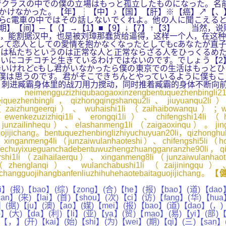
クラスの中での僕の立場はもっと孤立したものになった。名前
かけなかった。【年】┆【中】♪【国】【肝】※【癌】↗【、
らc電車の中ではその話しないでくれよ。他の人に聞こえる
期】【间】─【（】→【1】■【9】↓【7】↑【3】 当然，
，能割据汉中，也是被刘璋那蠢货给逼得，这样一个人，在这种
して恋人としての愛情を抱かなくなったとしてもcあなたが直
は私たちというのは正常な人と正常ならざる人をひっくるめた
いにコチコチと生きているわけではないのです。でしょう【2
辛いけれどcもし君がいなかったら僕の東京での生活はもっと
僕は思うのです。君がそこできちんとやっているように僕もこ
，刺进臧霸身体里的战刀用力搅动，同时推着臧霸的身体不断向
iqubaogaoxinzengbentuquezhenbin
nweiquezhenbingli，qizhongqingshanqu2li、jiuyuanqu2
li（zaizhungeerqi）、wuhaishi1li（zaihaibowanqu）；wuz
（ewenkezuzizhiqi1li、erongqi1li）、chifengshi14li（
（junzailinhequ）、elashanmeng1li（zaigaoxinqu）。jingw
guojijichang。bentuquezhenbinglizhiyuchuyuan20li，qizhongh
、xinganmeng4li（junzaiwulanhaoteshi）、chifengshi5li（ho
echuyixueguanchadebentuwuzhengzhuangganranzhe90li，qi
rshi1li（zaihailaerqu）、xinganmeng8li（junzaiwulanha
g1li（zhenglanqi）、wulanchabushi1li（zaijiningqu
changguojihangbanfenliuzhihuhehaotebaitaguojijichang。
【
】(报)【bao】(综)【zong】(合)【he】(报)【bao】(道)【dao】(
an】(来)【lai】(首)【shou】(次)【ci】(访)【fang】(华)【hu
，】(据)【ju】(澳)【ao】(媒)【mei】(报)【bao】(道)【dao】(，)
(大)【da】(利)【li】(亚)【ya】(贸)【mao】(易)【yi】(部)【bu
)【，】(开)【kai】(始)【shi】(为)【wei】(期)【qi】(三)【san】(