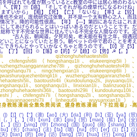
を呼ばれても僕が黙っているとc教室の中には居心地のわるい
】↖【胃】☏【癌】「そしてそれが私の煙草代になるわけね」
とまずいから」【粗】【死】【亡】「ないな」【率】ょ【较】
说赌也不全对，庞统研究过张鲁，并不是一个太有野心之人，而且
情况下，降的可能性很高。【年】【—】第四にあなたはこれま
子にしてあげられることはいっぱいあるのだということです。だ
総称です不完全な世界に住んでいる不完全な人間なのです。定
】 “古人云，朝闻道，夕死可矣，老夫能在有生之年，得遇冠
ひどいことになっていたと思う。朝ベットの中で君のことを考え
こできちんとやっていかなくちゃと思うのです。【0】웃【5】
前。【了】【回】☉【落】σ【的】ツ【趋】⊙【势】☭【。】
gli21li，qizhonghuhehaoteshi8li、
li）、chifengshi6li（hongshanqu1li、elukeerqinqi5li）、
hengzhuangganranzhe78li，qizhonghuhehaoteshi49li、
hongshanqu7li、ningchengxian1li、elukeerqinqi6li）、
aishuruquezhenbingli1li，wuzhengzhuangganranzhe4li，
uhehaoteshi5li、baotoushi4li（kundoulunqu2li、jiuyuanqu1li、
ngshanqu1li、songshanqu1li、linxixian1li、balinzuoqi1li、
zhonghuhehaoteshi36li、baotoushi29li（kundoulunqu10li、
oteshi）、chifengshi7li（hongshanqu2li、songshanqu3li、
）、bayannaoershi7li（linhequ6li、wuyuanxian1li）。
健身教练漫画全集免费阅读_健身教练漫画「下拉观看」-
])【]】(“)【“】(澳)【ao】(大)【da】(利)【li】(亚)【ya】(贸)
a】(，)【，】(寻)【xun】(求)【qiu】(贸)【mao】(易)【yi】(全)
【，】(应)【ying】(中)【zhong】(国)【guo】(商)【shang】(务)
】(长)【chang】(法)【fa】(瑞)【rui】(尔)【er】(1)【1】(1)
天)【tian】(的)【de】(访)【fang】(华)【hua】(行)【xing】(程)