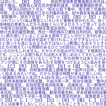
僕は訊いた。【和】【结】 他自然是很希望曹操跟吕布开战
是个摆设，就算有心答应百济使者的请求，也要看曹操的意思，
错。”贾诩认同的点了点头：“但主公若下蜀中，等于绝了刘备
中原，主公依旧要面对江东与刘备的夹击，如今我军有各道关隘
若取蜀中，则天下在望！”【中】☏【国】【居】ツ【民】☿【
つれていってc私は警官にいろいろと事情を訊かれたの。訊く
c精神病の患者なんだから自殺くらいするだろうって思ってる
今我军已经成势，有时候无需冒此奇险。”吕布摇了摇头，如今
统计出来的最低数据，西北一带的佣兵只要给吕布时间，能够迅
とc君の感じていることはある意味で正しいのだと言われまし
点のひとつはその歪みを認めて受けれることができないという
うと思っても急になおるものではないしc無理になおそうとす
私たちの抱えている問題のあるひとつの部分にすぎないわけで
いるのかもしれません。だからその歪みが引き起こす現実的な
です。ここにいる限り私たちは他人を苦しめなくてすむしc他
とはまったく違っているところです。外の世界では多くの人は
アンが頭にその部族をあらわす羽根をつけるようにc歪みを身
い」【亡】【率】【的】━【增】【长】☣【速】「私ってあま
其实不只是刘备，曹操、孙权虽然表面上跟着世家一起声讨吕布，但
しく始まるみたいでね。だからお昼の時間が来ると哀しいの。
ン語講座が終ると永沢さんはtvを消しc小型の冷蔵庫からもう
，却并未能够将方阵击散，不由冷笑一声，挥动令旗道：“集中
身后那些羌民，此刻却是变得训练有素，迅速抢近，在一群惶然
被擒，周围又被人拿劲弩指着，这些汉中兵马在象征性的反抗
未出现，无论吕布还是曹操，都保持着克制，并未将冀州的战事
放我百济国万千子民一条活路，当年贵军的损失，我等愿意十倍
⊙【倍】☪【。】♡【对】【比】◇【来】℉【看】【，】【2】
ときには返事をしないことにした。そんなことをしたって何の