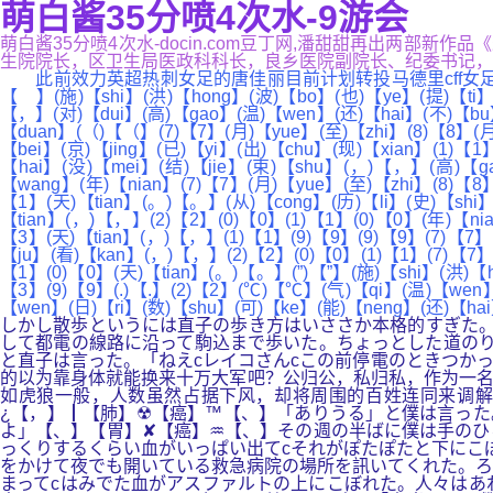
萌白酱35分喷4次水-9游会
萌白酱35分喷4次水-docin.com豆丁网,潘甜甜再出两部
生院院长，区卫生局医政科科长，良乡医院副院长、纪委书记，区卫生和计
此前效力英超热刺女足的唐佳丽目前计划转投马德里cff女足
【 】(施)【shi】(洪)【hong】(波)【bo】(也)【ye】(提)【ti】(
【，】(对)【dui】(高)【gao】(温)【wen】(还)【hai】(不)【bu】(
【duan】(（)【（】(7)【7】(月)【yue】(至)【zhi】(8)【8】(月
【bei】(京)【jing】(已)【yi】(出)【chu】(现)【xian】(1)【
【hai】(没)【mei】(结)【jie】(束)【shu】(，)【，】(高)【ga
【wang】(年)【nian】(7)【7】(月)【yue】(至)【zhi】(8)【8】
【1】(天)【tian】(。)【。】(从)【cong】(历)【li】(史)【shi】
【tian】(，)【，】(2)【2】(0)【0】(1)【1】(0)【0】(年)【nia
【3】(天)【tian】(，)【，】(1)【1】(9)【9】(9)【9】(7)【7】(
【ju】(看)【kan】(，)【，】(2)【2】(0)【0】(1)【1】(7)【7】(
【1】(0)【0】(天)【tian】(。)【。】(”)【”】(施)【shi】(洪)【
【3】(9)【9】(.)【.】(2)【2】(℃)【℃】(气)【qi】(温)【wen】
【wen】(日)【ri】(数)【shu】(可)【ke】(能)【neng】(还)【ha
しかし散歩というには直子の歩き方はいささか本格的すぎた。
して都電の線路に沿って駒込まで歩いた。ちょっとした道のり
と直子は言った。「ねえcレイコさんcこの前停電のときつか
的以为靠身体就能换来十万大军吧？公归公，私归私，作为一名
如虎狼一般，人数虽然占据下风，却将周围的百姓连同来调解
¿【，】┃【肺】☢【癌】™【、】「ありうる」と僕は言った
よ」【、】【胃】✘【癌】♒【、】その週の半ばに僕は手のひ
っくりするくらい血がいっぱい出てcそれがぽたぽたと下にこ
をかけて夜でも開いている救急病院の場所を訊いてくれた。ろ
まってcはみでた血がアスファルトの上にこぼれた。人々はあ