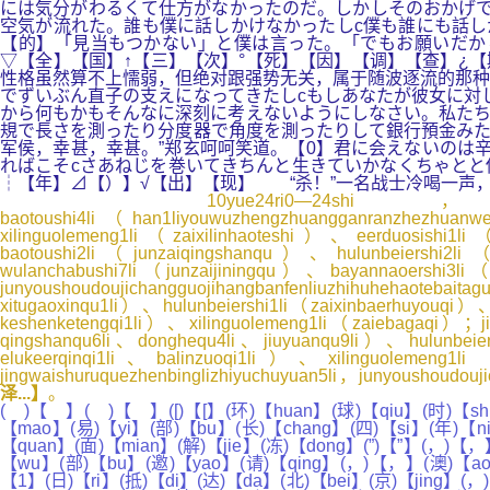
には気分がわるくて仕方がなかったのだ。しかしそのおかげで
空気が流れた。誰も僕に話しかけなかったしc僕も誰にも話し
【的】「見当もつかない」と僕は言った。「でもお願いだか
▽【全】【国】↑【三】【次】°【死】【因】【调】【查】¿【
性格虽然算不上懦弱，但绝对跟强势无关，属于随波逐流的那种
でずいぶん直子の支えになってきたしcもしあなたが彼女に対
から何もかもそんなに深刻に考えないようにしなさい。私たち
規で長さを測ったり分度器で角度を測ったりして銀行預金みた
军侯，幸甚，幸甚。”郑玄呵呵笑道。【0】君に会えないのは
ればこそcさあねじを巻いてきちんと生きていかなくちゃとと
┆【年】⊿【）】√【出】【现】 “杀！”一名战士冷喝一声
10yue24ri0—24shi，neimengguzizh
baotoushi4li（han1liyouwuzhengzhuangganranzhezhua
xilinguolemeng1li（zaixilinhaoteshi）、eerduosishi1
baotoushi2li（junzaiqingshanqu）、hulunbeiershi2li
wulanchabushi7li（junzaijiningqu）、bayannaoershi3li
junyoushoudoujichangguojihangbanfenliuzhihuhehaotebaita
xitugaoxinqu1li）、hulunbeiershi1li（zaixinbaerhuyouqi）
keshenketengqi1li）、xilinguolemeng1li（zaiebagaqi）；ji
qingshanqu6li、donghequ4li、jiuyuanqu9li）、hulunbeie
elukeerqinqi1li、balinzuoqi1li）、xilinguolemen
jingwaishuruquezhenbinglizhiyuchuyuan5li，junyoushoudouji
泽...】
。
( )【 】( )【 】([)【[】(环)【huan】(球)【qiu】(时)【shi
【mao】(易)【yi】(部)【bu】(长)【chang】(四)【si】(年)【ni
【quan】(面)【mian】(解)【jie】(冻)【dong】(”)【”】(，)【
【wu】(部)【bu】(邀)【yao】(请)【qing】(，)【，】(澳)【ao】
【1】(日)【ri】(抵)【di】(达)【da】(北)【bei】(京)【jing】(，