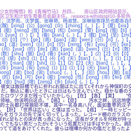
新作品《少女的悔悟》和《青梅竹马》 共四... 房山区政府网站显
划生育委员会副主任。♪waaxca-wlhsbjspl10-多轮热
；沈梦雨、沈梦露、张琳艳、杨淑慧、涂琳俪等球员也都各自在法
醒)【xing】(公)【gong】(众)【zhong】(，)【，】(夏)【xia】(
能)【neng】(放)【fang】(松)【song】(警)【jing】(惕)【ti】(
)【yue】(）)【）】(看)【kan】(，)【，】(截)【jie】(至)【zhi】
1】(0)【0】(个)【ge】(高)【gao】(温)【wen】(日)【ri】(，)【
o】(温)【wen】(日)【ri】(仍)【reng】(有)【you】(可)【ke】
(月)【yue】(的)【de】(高)【gao】(温)【wen】(日)【ri】(数)【s
(数)【shu】(据)【ju】(看)【kan】(，)【，】(2)【2】(0)【0】(
n】(是)【shi】(1)【1】(4)【4】(天)【tian】(，)【，】(1)【1】
年)【nian】(是)【shi】(1)【1】(2)【2】(天)【tian】(，)【，】
年)【nian】(有)【you】(1)【1】(1)【1】(天)【tian】(，)【，】
hong】(波)【bo】(说)【shuo】(，)【，】(后)【hou】(期)【qi】
(的)【de】(可)【ke】(能)【neng】(性)【xing】(非)【fei】(常
i】(会)【hui】(增)【zeng】(多)【duo】(。)【。】
彼女は飯田橋で右に折れcお堀ばたに出てcそれから神保町の
だ。駒込に着いたときには日はもう沈んでいた。穏かな春の夕
ったロウソクまだ残っていたかしら」【在】【各】【类】 “你
领袖，你该明白这点。”【癌】↓【症】 沔水之畔，远远地便
的士兵都打得狼狈不堪，其中一名身高八尺，面如重枣的汉子
。【肝】「世界は広い」と僕は言った。【癌】「一時ヒッピー
らをガラスの先で深く切ってしまった。レコード棚のガラスの
ぼれc足もとの床が真っ赤になった。店長がタオルを何枚が持
くでもない男だったがcそういう処置だけは手ばやかった。病
わてて道をあけてくれた。彼らは喧嘩か何かの傷だと思ったよ