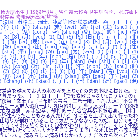
示，杨大庆出生于1969年8月，曾任霞云岭乡卫生院院长，张坊镇卫
浪侵袭 欧洲经历高温“烤”验
国、苏格兰、瑞士、冰岛等欧洲联赛踢球。☭( )【 】( )
季)【ji】(尚)【shang】(未)【wei】(结)【jie】(束)【shu】(，)
。)【。】(从)【cong】(盛)【sheng】(夏)【xia】(阶)【jie】(段)
(8)【8】(月)【yue】(1)【1】(5)【5】(日)【ri】(，)【，】(北)
，】(而)【er】(现)【xian】(在)【zai】(8)【8】(月)【yue】(还)
(能)【neng】(出)【chu】(现)【xian】(。)【。】(“)【“】(往)
hu】(平)【ping】(均)【jun】(为)【wei】(6)【6】(.)【.】(1)
0)【0】(0)【0】(年)【nian】(是)【shi】(1)【1】(5)【5】(天)
(9)【9】(9)【9】(9)【9】(年)【nian】(是)【shi】(1)【1】(3)
(从)【cong】(近)【jin】(几)【ji】(年)【nian】(数)【shu】(据)
(2)【2】(0)【0】(1)【1】(8)【8】(年)【nian】(有)【you】(1)
(再)【zai】(出)【chu】(现)【xian】(高)【gao】(于)【yu】(3)
)【chang】(小)【xiao】(，)【，】(但)【dan】(高)【gao】(温)
交差点を越えてお茶の水の坂を上りcそのまま本郷に抜けた。そ
暮だった。【 】☑【 】「でも素敵じゃないcこういうの」
都当了女王了。”吕布好笑着看了兰詹一眼，摇摇头道：“不会真
看到一大群人聚在一起，相互殴打，那些羌人彪悍，一个个凶残
尤为凶狠，赤手空拳，却打的十几名官兵都不能近身。【中】
が住んでたこともあるんだけどc冬に音を上げて出て行ったわ
仕切りが割れていることに気がつかなかったのだ。自分でもび
ってきてそれを強く巻いて包帯がわりにしてくれた。そして電話
院は幸い近くにあったがcそこに着くまでにタオルは真っ赤に染
うだった。痛みらしい痛みはなかった。ただ次から次へと血が