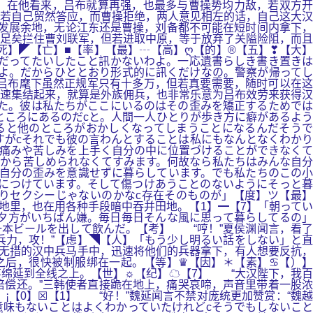
，在他看来，吕布就算再强，也最多与曹操势均力敌，若双方开
若自己贸然答应，而曹操拒绝，两人意见相左的话，自己这大汉
的发展余地，无论江东还是曹操，刘备都不可能在短时间内拿下，
足矣拦住曹刘联军，但若进取中原，等于放弃了关隘险阻，而且
死】◤【亡】■【率】【最】┄【高】ღ【的】®【五】❣【大】
だってたいしたこと訊かないわよ。一応遺書らしき書き置きは
のよ。だからひととおり形式的に訊くだけなの。警察が帰ってし
吕布麾下虽然正规军只有十多万，但若真要需要，随时可以在这
速集结起来，就算是外族佣兵，也非常乐意为吕布效劳来获得汉
た。彼は私たちがここにいるのはその歪みを矯正するためでは
ところにあるのだcと。人間一人ひとりが歩き方に癖があるよう
ると他のところがおかしくなってしまうことになるんだそうで
すがcそれでも彼の言わんとすることは私にもなんとなくわかり
痛みや苦しみを上手く自分の中に位置づけることができなくて
人から苦しめられなくてすみます。何故なら私たちはみんな自分
自分の歪みを意識せずに暮らしています。でも私たちのこの小
につけています。そして傷つけあうことのないようにそっと暮
りセクシーじゃないのかなc存在そのものが」【度】ツ【最】
暗地里，也在用各种手段暗中吞并田地。【1】━【7】「朝ってい
夕方がいちばん嫌。毎日毎日そんな風に思って暮らしてるの」
一本ビールを出して飲んだ。【考】 “哼！”夏侯渊闻言，看了
兵力，攻！”【虑】◥【人】「もう少し明るい話をしない」と直
无措的汉中兵马手中，迅速将他们的兵器拿下，有人想要反抗，
之后，很快被制服绑在一起。【等】♛【因】＊【素】♋【）】
绵延到全线之上。【世】☼【纪】☁【7】 “大汉陛下，我百
偿还。”三韩使者直接跪在地上，痛哭哀啼，声音里带着一股浓
¡【0】☒【1】 “好！”魏延闻言不禁对庞统更加赞赏：“魏越
意味もないことはよくわかっていたけれどcそうでもしないこと