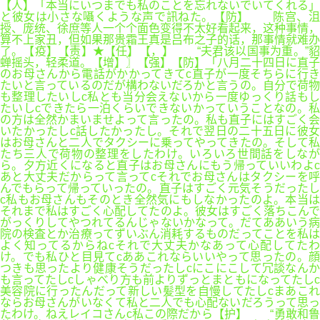
【人】「本当にいつまでも私のことを忘れないでいてくれる」
と彼女は小さな囁くような声で訊ねた。【防】 陈宫、沮
授、庞统、徐庶等人一个个面色变得不太好看起来，这种事情，
算不上家丑，但如果那贵霜王真是吕布之子的话，那事情就难办
了。【疫】【责】★【任】【，】 “夫君该以国事为重。”貂
蝉摇头，轻柔道。【增】〗【强】【防】「八月二十四日に直子
のお母さんから電話がかかってきてc直子が一度そちらに行き
たいと言っているのだが構わないだろかと言うの。自分で荷物
も整理したいしc私とも当分会えないから一度ゆっくり話もし
たいしcできたら一泊くらいできないかっていうことなの。私
の方は全然かまいませよって言ったの。私も直子にはすごく会
いたかったしc話したかったし。それで翌日の二十五日に彼女
はお母さんと二人でタクシーに乗ってやってきたの。そして私
たち三人で荷物の整理をしたわけ。いろいろ世間話をしなが
ら。夕方近くになると直子はお母さんにもう帰っていいわよc
あと大丈夫だからって言ってcそれでお母さんはタクシーを呼
んでもらって帰っていったの。直子はすごく元気そうだったし
c私もお母さんもそのとき全然気にもしなかったのよ。本当は
それまで私はすごく心配してたのよ。彼女はすごく落ちこんで
がっくりしてやつれてるんじゃないかなって。だてああいう病
院の検査とか治療ってずいぶん消耗するものだってことを私は
よく知ってるからねcそれで大丈夫かなあって心配してたわ
け。でも私ひと目見てcああこれならいいやって思ったの。顔
つきも思ったより健康そうだったしcにこにこして冗談なんか
も言ってたしcしゃべり方も前よりずっとまともになってたしc
美容院に行ったんだって新しい髪型を自慢してたしcまあこれ
ならお母さんがいなくて私と二人でも心配ないだろうって思っ
たわけ。ねえレイコさんc私この際だから【护】 “勇敢和鲁