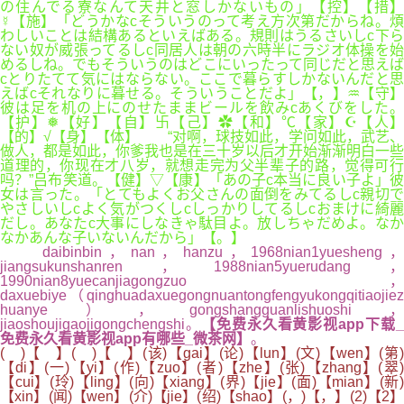
の住んでる寮なんて天井と窓しかないもの」【控】【措】
☿【施】「どうかなcそういうのって考え方次第だからね。煩
わしいことは結構あるといえばある。規則はうるさいしc下ら
ない奴が威張ってるしc同居人は朝の六時半にラジオ体操を始
めるしね。でもそういうのはどこにいったって同じだと思えば
cとりたてて気にはならない。ここで暮らすしかないんだと思
えばcそれなりに暮せる。そういうことだよ」【，】♒【守】
彼は足を机の上にのせたままビールを飲みcあくびをした。
【护】❅【好】【自】卐【己】✿【和】℃【家】☪【人】
【的】√【身】【体】 “对啊，球技如此，学问如此，武艺、
做人，都是如此，你爹我也是在三十岁以后才开始渐渐明白一些
道理的，你现在才八岁，就想走完为父半辈子的路，觉得可行
吗？”吕布笑道。【健】▽【康】「あの子c本当に良い子よ」彼
女は言った。「とてもよくお父さんの面倒をみてるしc親切で
やさしいしcよく気がつくしcしっかりしてるしcおまけに綺麗
だし。あなたc大事にしなきゃ駄目よ。放しちゃだめよ。なか
なかあんな子いないんだから」【。】
daibinbin，nan，hanzu，1968nian1yuesheng，
jiangsukunshanren，1988nian5yuerudang，
1990nian8yuecanjiagongzuo，
daxuebiye（qinghuadaxuegongnuantongfengyukongqitiaojiez
huanye），gongshangguanlishuoshi，
jiaoshoujigaojigongchengshi。
【免费永久看黄影视app下载
免费永久看黄影视app有哪些_微茶网】
。
( )【 】( )【 】(该)【gai】(论)【lun】(文)【wen】(第)
【di】(一)【yi】(作)【zuo】(者)【zhe】(张)【zhang】(翠)
【cui】(玲)【ling】(向)【xiang】(界)【jie】(面)【mian】(新)
【xin】(闻)【wen】(介)【jie】(绍)【shao】(，)【，】(2)【2】