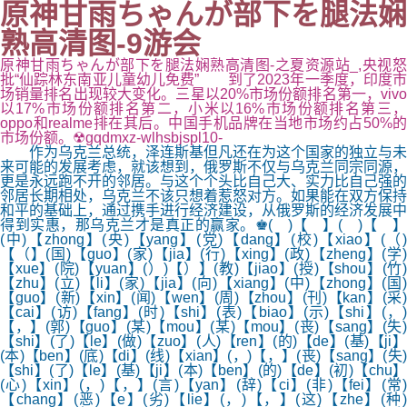
原神甘雨ちゃんが部下を腿法娴
熟高清图-9游会
原神甘雨ちゃんが部下を腿法娴熟高清图-之夏资源站_,央视怒
批“仙踪林东南亚儿童幼儿免费” 到了2023年一季度，印度市
场销量排名出现较大变化。三星以20%市场份额排名第一，vivo
以17%市场份额排名第二，小米以16%市场份额排名第三，
oppo和realme排在其后。中国手机品牌在当地市场约占50%的
市场份额。☢gqdmxz-wlhsbjspl10-
作为乌克兰总统，泽连斯基但凡还在为这个国家的独立与未
来可能的发展考虑，就该想到，俄罗斯不仅与乌克兰同宗同源，
更是永远跑不开的邻居。与这个个头比自己大、实力比自己强的
邻居长期相处，乌克兰不该只想着惹怒对方。如果能在双方保持
和平的基础上，通过携手进行经济建设，从俄罗斯的经济发展中
得到实惠，那乌克兰才是真正的赢家。♚( )【 】( )【 】
(中)【zhong】(央)【yang】(党)【dang】(校)【xiao】(（)
【（】(国)【guo】(家)【jia】(行)【xing】(政)【zheng】(学)
【xue】(院)【yuan】(）)【）】(教)【jiao】(授)【shou】(竹)
【zhu】(立)【li】(家)【jia】(向)【xiang】(中)【zhong】(国)
【guo】(新)【xin】(闻)【wen】(周)【zhou】(刊)【kan】(采)
【cai】(访)【fang】(时)【shi】(表)【biao】(示)【shi】(，)
【，】(郭)【guo】(某)【mou】(某)【mou】(丧)【sang】(失)
【shi】(了)【le】(做)【zuo】(人)【ren】(的)【de】(基)【ji】
(本)【ben】(底)【di】(线)【xian】(，)【，】(丧)【sang】(失)
【shi】(了)【le】(基)【ji】(本)【ben】(的)【de】(初)【chu】
(心)【xin】(，)【，】(言)【yan】(辞)【ci】(非)【fei】(常)
【chang】(恶)【e】(劣)【lie】(，)【，】(这)【zhe】(种)