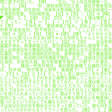
際に直子が訊いた。【律】 “主公。”众人向吕布微微一礼。
【，】◇【保】 “好，那就依照司空之意，请百济使者暂且
安顿在驿馆，好生款待，待来年冰雪消融之前，朕必定给诸位一
个满意的答复。”刘协微笑道。【证】✈【充】◇【足】✉【睡】
◤【眠】【，】【清】【淡】【饮】「まさか」と僕は唖然とし
て言った。【食】━【，】√【均】☏【衡】▽【营】
®【养】 “于你无关。”夏侯渊摇了摇头，实际上这一次是他
判断失误造成的，怨不得别人。【；】「どこに行ったの」
【做】☣【好】♫【自】【我】●【健】【康】「よくわからな
いからc心配ないc大丈夫c緑ちゃんも切符もちゃんとやるから
大丈夫ですって言っといたけど」【监】※【测】 自当年郭
嘉掘开漳水，倒灌邺城之后，昔日袁绍的政治中心便凋零下来，
加上此地濒吕布与曹操的边境，常年会遇到从北方过来的小股部
队袭扰，不少留在邺城附近的百姓，或举家南迁，或干脆直接投
往冀北地区，听说那边的待遇是不错的，总之，这座往日足矣堪
比洛阳、长安的大城，如今却是繁华落尽，只剩下一片凄凉。
【，】 魏延一把丢开杨任，看向那些被缴了兵器的汉中士
兵，厉声道：“将尔等身上铠甲，通通脱下！”【尽】✔【量】
→【不】☪【去】☑【人】そしてもし逆に緑が行く先も言わず
にどこかに引越してそのまま三週間も連絡してこなかったとし
たらどんな気がするだろうと考えてみた。たぶん僕は傷ついた
だろう。それもけっこう深く傷ついただろう。何故なら僕らは
恋人ではなかったけれどcある部分ではそれ以上に親密にお互
いを受け入れあっていたからだ。僕はそう思うとひどく切ない
気持になった。他人の心をcそれも大事な相手の心を無意味に
傷つけるというのはとても嫌なものだった。【员】↗【密】直
子は自分の足の先を眺めながらずっと黙っていた。僕も何を言
っていいのかわからなくてワインを飲んだ。【集】♡【、】講