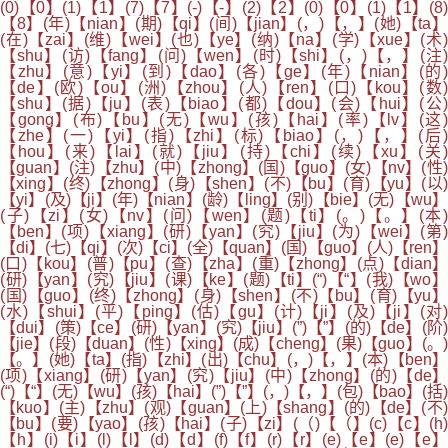
(0)【0】(1)【1】(7)【7】(-)【-】(2)【2】(0)【0】(1)【1】(8)
【8】(年)【nian】(期)【qi】(间)【jian】(，)【，】(她)【ta】
(在)【zai】(维)【wei】(也)【ye】(纳)【na】(学)【xue】(术)
【shu】(访)【fang】(问)【wen】(时)【shi】(，)【，】(注)
【zhu】(意)【yi】(到)【dao】(各)【ge】(年)【nian】(的)
【de】(欧)【ou】(洲)【zhou】(人)【ren】(口)【kou】(数)
【shu】(据)【ju】(表)【biao】(都)【dou】(会)【hui】(公)
【gong】(布)【bu】(无)【wu】(孩)【hai】(率)【lv】(这)
【zhe】(一)【yi】(指)【zhi】(标)【biao】(，)【，】(后)
【hou】(来)【lai】(就)【jiu】(持)【chi】(续)【xu】(关
【guan】(注)【zhu】(中)【zhong】(国)【guo】(女)【nv】(性)
【xing】(终)【zhong】(身)【shen】(不)【bu】(育)【yu】(以)
【yi】(及)【ji】(年)【nian】(龄)【ling】(别)【bie】(无)【wu】
(子)【zi】(女)【nv】(问)【wen】(题)【ti】(。)【。】(本)
【ben】(项)【xiang】(研)【yan】(究)【jiu】(为)【wei】(第)
【di】(七)【qi】(次)【ci】(全)【quan】(国)【guo】(人)【ren】
(口)【kou】(普)【pu】(查)【zha】(重)【zhong】(点)【dian】
(研)【yan】(究)【jiu】(课)【ke】(题)【ti】(“)【“】(我)【wo】
(国)【guo】(终)【zhong】(身)【shen】(不)【bu】(育)【yu】
(水)【shui】(平)【ping】(估)【gu】(计)【ji】(及)【ji】(对)
【dui】(策)【ce】(研)【yan】(究)【jiu】(”)【”】(的)【de】(阶)
【jie】(段)【duan】(性)【xing】(成)【cheng】(果)【guo】(。)
【。】(她)【ta】(指)【zhi】(出)【chu】(，)【，】(本)【ben】
(项)【xiang】(研)【yan】(究)【jiu】(中)【zhong】(的)【de】
(“)【“】(无)【wu】(孩)【hai】(”)【”】(，)【，】(包)【bao】(括)
【kuo】(主)【zhu】(观)【guan】(上)【shang】(的)【de】(不)
【bu】(要)【yao】(孩)【hai】(子)【zi】(（)【（】(c)【c】(h)
【h】(i)【i】(l)【l】(d)【d】(f)【f】(r)【r】(e)【e】(e)【e】