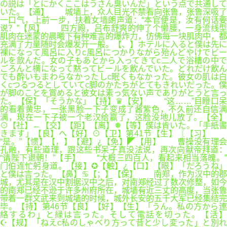
の説は「とにかくここはうさん臭いんだ」という点で共通して
いた。【通】 城墙上，众人目光不禁看向张鲁，张鲁深吸了
一口气，上前一步，扶着女墙朗声道：“本官便是，汝有何话要
说？”【风】 四方殿，吕布舒爽的伸了个懒腰，一身流线型
肌肉在迷蒙的晨曦下有种难言的爆炸力，仿佛每一块肌肉中，都
充满了力量随时会爆发开一般。【、】ホテルに入ると僕は先に
裸になって風呂に入りc風呂につかりながら殆んどやけでビー
ルを飲んだ。女の子もあとから入ってきてc二人で浴槽の中で
ごろんと横になって黙ってビールを飲んでいた。どれだけ飲ん
でも酔いもまわらなかったしc眠くもなかった。彼女の肌は白
くcつるつるとしていてc脚のかたちがとてもきれいだった。僕
が脚のことを賞めると彼女は素っ気ない声でありがとうと言っ
た。【保】「そうかな」【持】♛【安】 “这……”目瞪口呆
的看着黄忠，一张黑脸一下子变成了酱紫色，不久前还自信满
满，现在一下子被一个老汉给赢了，这脸没地儿放了。【全】
⊙【社】←【交】【距】【离】❅【等】僕は肯いた。「手紙書
きます」【良】へ【好】⊙【卫】第41节【生】〖【习】
“是。”【惯】【，】【避】¿【免】◤【用】 曹操没有理会
孔融，有些道理，跟这些书呆子真没法说，再次向献帝拜道：
“请陛下退朝！”【手】 “大概三四百人，看起来相当落魄。”
门伯连忙躬身道。【接】✪【触】¿【口】【眼】「だろうね」
と僕は言った。【鼻】♋【；】【保】 南郑，作为汉中的郡
城，尤其是在汉中割据汉中之后，对南郑经过了数次修整，如今
的南郑已经不逊于许多州府所在，城墙有近三丈的高度，当张鲁
带着一群文武来到城墙的时候，城外长安的五千大军已经集结完
毕。【持】第46节【良】【好】【生】「うん。私の方から連
絡するわ」と緑は言った。そして電話を切った。【活】
☪【规】「ねえc私のしゃべり方って昔と少し変った」と別れ