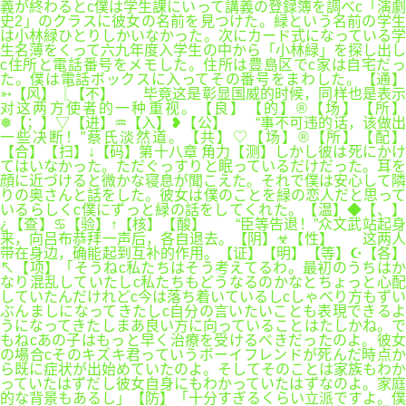
義が終わるとc僕は学生課にいって講義の登録簿を調べc「演劇
史2」のクラスに彼女の名前を見つけた。緑という名前の学生
は小林緑ひとりしかいなかった。次にカード式になっている学
生名薄をくって六九年度入学生の中から「小林緑」を探し出し
c住所と電話番号をメモした。住所は豊島区でc家は自宅だっ
た。僕は電話ボックスに入ってその番号をまわした。【通】
➳【风】〖【不】 毕竟这是彰显国威的时候，同样也是表示
对这两方使者的一种重视。【良】【的】®【场】【所】
❅【；】▽【进】♒【入】❥【公】 “事不可违的话，该做出
一些决断！”蔡氏淡然道。【共】♡【场】®【所】【配】
【合】【扫】↓【码】第十八章 角力【测】しかし彼は死にかけ
てはいなかった。ただぐっすりと眠っているだけだった。耳を
顔に近づけると微かな寝息が聞こえた。それで僕は安心して隣
りの奥さんと話をした。彼女は僕のことを緑の恋人だと思って
いるらしくc僕にずっと緑の話をしてくれた。【温】◆【、】
¿【查】♋【验】↑【核】【酸】 “臣等告退！”众文武站起身
来，向吕布恭拜一声后，各自退去。【阴】☣【性】 这两人
带在身边，确能起到互补的作用。【证】【明】【等】☪【各】
↖【项】「そうねc私たちはそう考えてるわ。最初のうちはか
なり混乱していたしc私たちもどうなるのかなとちょっと心配
していたんだけれどc今は落ち着いているしcしゃべり方もずい
ぶんましになってきたしc自分の言いたいことも表現できるよ
うになってきたしまあ良い方に向っていることはたしかね。で
もねcあの子はもっと早く治療を受けるべきだったのよ。彼女
の場合cそのキズキ君っていうボーイフレンドが死んだ時点か
ら既に症状が出始めていたのよ。そしてそのことは家族もわか
っていたはずだし彼女自身にもわかっていたはずなのよ。家庭
的な背景もあるし」【防】「十分すぎるくらい立派ですよ。僕