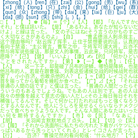
【zhong】(人)【ren】(在)【zai】(公)【gong】(务)【wu】(系)
【xi】(统)【tong】(只)【zhi】(会)【hui】(给)【gei】(群)
【qun】(众)【zhong】(带)【dai】(来)【lai】(巨)【ju】(大)
【da】(损)【sun】(失)【shi】(。)【。】
□【 】【 】♚【每】♒【个】√【人】【都】「なんですかc
それ」と僕は訊いた。【是】「あるわよ。あなたが知らないだ
けよ」と緑は言った。「女の子にはねcそう言うのがものすご
く大切なときがあるのよ」【自】 “曹孟德派人刺杀我主，
这个理由够吗？”赵云挥了挥手，止住于禁想要说的话，认真的
看向于禁道：“主公曾言，曹军之中，于将军可谓大将，云亦不
想与将军说些废话，那是文人的事情，云此来，只问将军，是否
愿降？”【己】【健】「いいよ」【康】✍【的】「何かひどい
ことをされたんですか」【第】❥【一】◆【责】↓【任】
【人】 这一下子，却是碰了吕布的逆鳞，哪怕是降将，也是
他吕布的人，若是在跟曹操、刘表这些诸侯交战的时候战死也就
罢了，小小百济，也敢杀他的人？【，】≈【请】レイコさんは
首を振ってから葡萄を幾粒か食べた。【广】⊿【大】「それは
普通の人間の話です」と僕は言った。「普通の人間だったらそ
ういうのもあるでしょうね。でもあの人は別です。あの人は
我々の想像を越えて意志の強い人だしcその上毎日毎日それを
補強してるんです。そして何かに打たれればもっと強くなろう
とする人なんです。他人にうしろを見せるくらいならナメクジ
だって食べちゃうような人です。そんな人間にあなたはいった
い何を期待するんですか」【市】☮【民】「なあに」
【朋】 关羽闻言默默地点了点头。【友】【切】☆【实】
◎【履】「それから洗面所に私たちの汚れた下着がバケツにい
っぱいあるから洗っといてくれる」とレイコさんが言った。
【行】 “百济？”曹操茫然的看向荀彧：“什么地方？”【个】