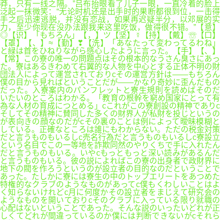
莽，只有一线之隔。”吕布抬眼看了儿子一眼，一直冷着的脸上
泛起一抹微笑：“无论时机还是出手时的果断都很到位，一击得
手之后迅速逃脱，并没有恋战，如果再迟疑半分，以邓展的实
力，至少你现在没办法跟我来这里吃饭，做得很不错。”【意】
◎【识】「もちろん」【，】ツ【坚】☿【持】【戴】☏【口】
【罩】【、】≈【勤】❣【洗】「あなたって変わってるわね」
と緑は首をひねりながら感心したように言った。【手】【、】
【常】この寮の唯一の問題点はその根本的なうさん臭さにあっ
た。寮はあるきわめて右翼的な人物を中心とする正体不明の財
団法人によって運営されておりcその運営方針は――もちろん
僕の目から見ればということだが――かなり奇妙に歪んだもの
だった。入寮案内のパンフレットと寮生規則を読めばそのだ
いたいのところはわかる。「教育の根幹を窮め国家にとって有
為な人材の育成につとめる」cこれがこの寮創設の精神でありc
そしてその精神に賛同した多くの財界人が私財を投じというの
が表向きの顔なのだがcその裏のことは例によって曖昧模糊と
している。正確なところは誰にもわからない。ただの税金対策
だと言うものもいるしc売名行為だと言うものもいるしc寮設立
という名目でこの一等地を詐欺同然のやりくちで手に入れたん
だと言うものもいる。いやcもっともっと深い読みがあるんだ
と言うものもいる。彼の説によればこの寮の出身者で政財界に
地下の閥を作ろうというのが設立者の目的なのだということで
あった。たしかに寮には寮生の中のトップエリートをあつめた
特権的なクラブのようなものがあってc僕もくわしいことはよ
く知らないけれどc月に何度かその設立者をまじえて研究会の
ようなものを開いておりcそのクラブに入っている限り就職の
心配はないということであった。そんな説のいったいどれが正
しくてどれが間違っているのか僕には判断できないがcそれら