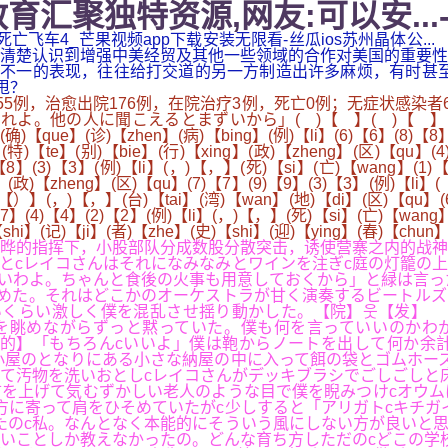
育汇聚独特资源,网友:可以安...
..,死亡飞车4_芒果视频app下载安装无限看-丝瓜ios苏州晶
清楚认识到增强中美经贸及其他一些领域的合作对美国的重要性
不一的表现，往往给打交道的另一方制造出许多麻烦，有时甚至故意
甩？
诊155例，治愈出院176例，在院治疗3例，死亡0例；无症状感
に聞こえるとまずいから」( )【 】( )【 】(累)【lei】(计
(确)【que】(诊)【zhen】(病)【bing】(例)【li】(6)【6】(8)【8
特)【te】(别)【bie】(行)【xing】(政)【zheng】(区)【qu】(4)
【8】(3)【3】(例)【li】(，)【，】(死)【si】(亡)【wang】(1)【
(政)【zheng】(区)【qu】(7)【7】(9)【9】(3)【3】(例)【li】(
【）】(，)【，】(台)【tai】(湾)【wan】(地)【di】(区)【qu】(6)
7】(4)【4】(2)【2】(例)【li】(，)【，】(死)【si】(亡)【wang】
shi】(记)【ji】(者)【zhe】(史)【shi】(迎)【ying】(春)【chu
的指挥下，小股部队分成数股分散突击，诱使营寨之内的战神
とcレイコさんはそれになみなみとワインを注ぎc庭の灯籠の上
いわよ。ちゃんと食後の火事も用意しておくから」と緑は言っ
じめた。それはどこかのオーケストラが甘く演奏するビートル
いくらい激しく僕を混乱させ揺り動かした。【院】웃【发】 
先を眺めながらずっと黙っていた。僕も何を言っていいのかわ
【的】「もちろんcいいよ」僕は鞄からノートを出して何か余
小屋のとなりにある小さな納屋の中に入って餌の袋とゴムホー
て汚物を洗いおとしcレイコさんがデッキブラシでごしごしと
を上げて気むずかしい老人のような目で僕を睨みつけcオウム
方に寄って肩をひそめていたがc少しすると「アリガトcキチガ
たのc私。なんとなく本能的にそういう風にしない方が良いと
いことしか教えなかったの。どんな育ち方しただのcどこの学