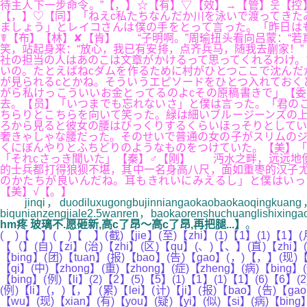
待主人下一步命令。”【，】☆【有】▽【效】→【管】웃【控
【，】♡【同】「ねえc私たちなんだか川を泳いで渡ってきたみたい
ましょう」とレイコさんは僕の手をとって言った。「昨日は
☤【布】【林】✘【肯】 “子明啊。”周瑜扭头看向吕蒙：“若
笑，站起身来：“放心，我已有安排，点齐兵马，随我去蒯家！
社の担当の人はあのこは文章がかけるって思ってくれるわけ。
いの。たとえばねcダムを作るために村がひとつここで沈んだ
が見られるcとかね。そういうエピソードをひとつ入れておく
がら私けっこういいお金とってるのよcその原稿書きで」【
去。【员】「いつまでも忘れないさ」と僕は言った。「君のこ
ちらりとこちらを向いて笑った。緑は細いブルージーンズの上
ろから見ると彼女の腰はびっくりするくらいほっそりとしてい
奢きゃしゃな腰だった。そのせいで普通の女の子がスリムのジ
くにぼんやりとふちどりのようなものをつけていた。【美】「
「それcさっき聞いた」【秦】♂【刚】 沔水之畔，远远地
的士兵都打得狼狈不堪，其中一名身高八尺，面如重枣的汉子尤
のかたちが良いんだね。耳もきれいにみえるし」と僕はいった。【在】
【美】√【。】
jinqi，duodiluxugongbujinniangaokaobaokaoqingkuang，du
biqunianzengjiale2.5wanren，baokaorenshuchuanglishixin
hm疼 玻璃不.愿砸新,高c了昂～高c了昂,再把腿...】
。
( )【 】( )【 】(截)【jie】(至)【zhi】(1)【1】(1)【1】(月
【（】(自)【zi】(治)【zhi】(区)【qu】(、)【、】(直)【zhi】(辖
【bing】(团)【tuan】(报)【bao】(告)【gao】(，)【，】(现)【x
【qi】(中)【zhong】(重)【zhong】(症)【zheng】(病)【bing】
【bing】(例)【li】(2)【2】(5)【5】(1)【1】(1)【1】(6)【6】(
(例)【li】(，)【，】(累)【lei】(计)【ji】(报)【bao】(告)【gao
【wu】(现)【xian】(有)【you】(疑)【yi】(似)【si】(病)【bing】