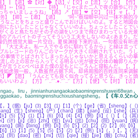
推】┃【进】✿【对】◆【话】√【交】σ【流】ツ【合】【作】
------------【持】「じゃcまた二人で夜の散歩に行き
っちゃいましょうね」【高】↗【层】❤【交】【往】☣【。】
务】【卿】─【邀】【请】 “呵~”蔡瑁眼中闪过一抹不屑的冷
ようなことをちょっと盛りこんでおけばいいのよ。すると地図会
別にたいしたことじゃなくていいのよ。ちょっとしたことでい
節がくると鳥たちがその子の湖をいつまで飛びまわっている光景
通のアルバイトの子ってそういう工夫をしないのよcあまり。だ
操仍然感觉大脑一片空白，夏侯渊接下来的话，一句都没有听进
】「大丈夫よ。私一人でやるのに馴れてるから」と緑は言って
ップルレコードのりんごのマークが大きく印刷されていた。うし
の事情でとばされてしまったんじゃないかと思えるくらいの華
流しの上の窓から入ってくる明るい光が彼女の体の輪郭りんか
子が言うとcぺぺはまた僕の足もとにごろんと寝転んだ。【，】
残如虎狼一般，人数虽然占据下风，却将周围的百姓连同来调解
】◤【愿】「うんcとても良く似合ってると思うな。きっと頭
′ˉ`..′ˉ`.●.′ˉ`..′ˉ【方】¡【便】℃【时】【访】
xingao。liru，jinnianhunangaokaobaomingrenshuwei68wan，
utonggaokao，baomingrenshuchixushangsheng。
【《车.0.父n
【，】(据)【ju】(3)【3】(1)【1】(个)【ge】(省)【sheng】(（)
ng】(生)【sheng】(产)【chan】(建)【jian】(设)【she】(兵)
li】(5)【5】(1)【1】(6)【6】(4)【4】(例)【li】(（)【（】(其)
i】(计)【ji】(治)【zhi】(愈)【yu】(出)【chu】(院)【yuan】(病)
wang】(病)【bing】(例)【li】(5)【5】(2)【2】(2)【2】(6)【6】
【6】(1)【1】(5)【5】(5)【5】(2)【2】(例)【li】(，)【，】(无)
g】(到)【dao】(密)【mi】(切)【qie】(接)【jie】(触)【chu】(者)