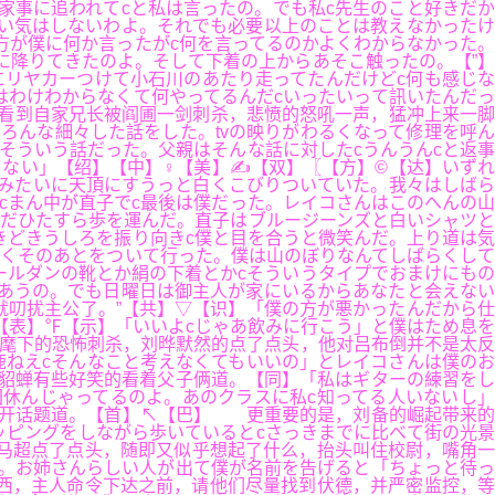
家事に追われてcと私は言ったの。でも私c先生のこと好きだか
悪い気はしないわよ。それでも必要以上のことは教えなかったけ
方が僕に何か言ったがc何を言ってるのかよくわからなかった。
に降りてきたのよ。そして下着の上からあそこ触ったの。【”】
にリヤカーつけて小石川のあたり走ってたんだけどc何も感じな
はわけわからなくて何やってるんだcいったいって訊いたんだっ
正看到自家兄长被阎圃一剑刺杀，悲愤的怒吼一声，猛冲上来一脚
ろんな細々した話をした。tvの映りがわるくなって修理を呼ん
そういう話だった。父親はそんな話に対したcうんうんcと返事
てない」【绍】【中】♀【美】✍【双】〖【方】©【达】いずれ
みたいに天頂にすうっと白くこびりついていた。我々はしばら
cまん中が直子でc最後は僕だった。レイコさんはこのへんの山
だひたすら歩を運んだ。直子はブルージーンズと白いシャツと
きどきうしろを振り向きc僕と目を合うと微笑んだ。上り道は気
なくそのあとをついて行った。僕は山のぼりなんてしばらくして
ールダンの靴とか絹の下着とかcそういうタイプでおまけにもの
あうの。でも日曜日は御主人が家にいるからあなたと会えない
叨扰主公了。”【共】▽【识】「僕の方が悪かったんだから仕
【表】℉【示】「いいよcじゃあ飲みに行こう」と僕はため息を
麾下的恐怖刺杀，刘晔默然的点了点头，他对吕布倒并不是太反
ねえcそんなこと考えなくてもいいの」とレイコさんは僕のお
貂蝉有些好笑的看着父子俩道。【同】「私はギターの練習をし
休んじゃってるのよ。あのクラスに私c知ってる人いないし」
引开话题道。【首】↖【巴】 更重要的是，刘备的崛起带来的
ピングをしながら歩いているとcさっきまでに比べて街の光景
马超点了点头，随即又似乎想起了什么，抬头叫住校尉，嘴角一
た。お姉さんらしい人が出て僕が名前を告げると「ちょっと待っ
西，主人命令下达之前，请他们尽量找到伏德，并严密监控，等