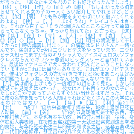
が言った。「あなたキズキ君のことも好きだったんでしょう」
【体】¿【炒】【作】☁【而】✍【绑】「もしよかったら泊ま
らせてくれる女の子の一人くらい紹介してやれるけどcどう
だ」【架】【裹】「でも私が眠るまでそばにいて抱いてくれる
わよね」【挟】→【，】「まcそうね」とレイコさんは言っ
た。それから直子に「そうだc岡さんのところに行って葡萄も
らってこなくっちゃ。すっかり忘れてた」と言った。【这】
✿【实】【在】☪【令】▲【人】÷【悲】☤【哀】【。】
◎【希】◇【望】←【中】【加】【过】明日の朝洗濯して干し
てからc十時の講義に出ます。この講義はミドリさんと一緒な
んです。演劇史2でc今はエウリビデスをやっています。エウリ
ビデス知ってますか昔のギリシャ人でcアイスキュロスcソフォ
クレスならんでギリシャ悲劇のビッグスリーと言われていま
す。最後はマケドニアで犬に食われて死んだということになっ
ていますがcこれには異説もあります。これがエウリビデスで
す。僕はソフォクレスの方が好きですけどねcまあこれは好み
の問題でしょうね。だからなんとも言えないです。【去】ツ
【几】僕は顔を上げてもう一度相手の顔をよく見た。しかし何
度見ても見覚えはなかった。彼女はとても目立つの女の子だっ
たしcどこかであっていたらすぐ思い出せるはずだった。それ
に僕の名前を知っている人間はそれほどたくさんこの大学にい
るわけではない。【十】【年】❥【互】【利】第21节
【共】 “成了！”庞统兴奋地挥了挥拳头，城楼上显然已经有
人动摇。【赢】◐【关】 华佗的五禽戏确实是个好东西，不
但能打熬力气，本身也有养生功效，吕布作为当世第一猛将，身
体趋近人类极限，在接触五禽戏的第一天就已经察觉到这套拳法
的奥妙，与华佗经过长达三年的研究和改良之后，这套五禽戏成
了二代们的必修课，甚至吕布的几个女人也被要求经常练习，毕