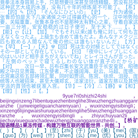
竟拳法本身容易上手，只是想要往深甚至领悟精髓，若没有吕布
这种武艺大成的水准，没有几十年的修炼是不可能了。【系】
┄【的】✎【历】「そんなにひどいの」【史】 作为诸侯，
张鲁恐怕是天下几家诸侯之中过得最舒心的一个，汉中地势险
要，关隘重重，张鲁本身也不是那种太有野心之辈，守着自家这
一亩三分地，安安稳稳的过日子便可，至于天下……【，】
【能】ღ【让】【加】「でもそれ以来c誰も俺に対して何も言
えなくなったよ。上級生も含めて誰もだよ。あんなナメクジ三
匹も飲める人間なんて俺の他には誰もいないんだ」【方】
≈【早】【一】♪【天】☢【回】死は生の対極としてではなくc
その一部として存在している。【归】「夜中にレイプしにくる
のはいいけど相手まちがえないでね」とレイコさんが言った。
「左側のベッドで寝てるしわのない体が直子のだから」
【对】 次日一早，吕布召集长安文武重臣于长安皇宫，昭德
殿之中召见贵霜、江东使者，不止雄阔海、赵云、马超、庞德、
北宫离这些五部将领汇聚，同时如贾诩、陈宫、徐庶、沮授、庞
统等人也被招来，甚至大儒郑玄，法家法衍，道家左慈以及其他
学派的首领也被获准入宫。【华】─【冷】△【静】♛【和】
【理】│【性】♫【。】
9yue7ri0shizhi24shi，
beijingxinzeng7libentuquezhenbinglihe3liwuzhengzhuangganr
anzhe（junweigeliguancharenyuan），wuxinzengyisibingli；
xinzeng6lijingwaishuruquezhenbinglihe5liwuzhengzhuanggan
ranzhe，wuxinzengyisibingli。zhiyuchuyuan2li，
jiechuyixueguanchadewuzhengzhuangganranzhe4li。
【桥矿
国语精品1果冻传媒 - 构建万物互联的智能世界 - 共创...】
。
( )【 】( )【 】(至)【zhi】(于)【yu】(美)【mei】(国)
【guo】(为)【wei】(什)【shen】(么)【me】(优)【you】(先)