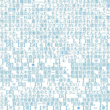
ていたある種の鋭さ――人をふとひやりとさせるあの薄い刃物
のような鋭さ――はずっとうしろの方に退きcそのかわりに優
しく慰撫するような独得の静けさがまわりに漂っていた。そん
な美しさは僕の心を打った。そしてたった半年間のあいだに一
人の女性がこれほど大きく変化してしまうのだという事実に驚
愕の念を覚えた。直子の新しい美しさは以前のそれと同じよう
にあるいはそれ以上に僕をひきつけたがcそれでも彼女が失っ
てしまったもののことを考える残念だなという気がしないでも
なかった。あの思春期の少女独特のcそれ自体がどんどん一人
歩きしてしまうような身勝手な美しさとでも言うべきものはも
う彼女には二度と戻ってはこないのだ。【，】【我】☮【们】
☆【将】【坚】【决】☮【奉】結局それから三十分ほどで火事
はおさまった。大した延焼もなくc怪我人も出なかったようだ
った。消防車も一台だけを残して帰路につきc人々もがやがや
と話をしながら商店街をひきあげていった。交通を規制する
【陪】【到】【底】【。】┆【”】☪【这】☁【话】✉【说】
↗【得】♋【很】★【硬】←【气】 若问归雁阁哪位姑娘最
红，恐怕要数一年前过来的夜莺姑娘了，琴棋书画样样精通，歌
喉婉转，令人不觉沉沦，虽然一直以来，都是轻纱遮面，还从未
有人看过她的真容，但在这许昌城中，不知道有多少风流名士为
其倾倒，为了一睹其容颜，不惜一掷千金。【，】【说】【明】
【了】♒【加】┆【方】「どうするんだい」と僕も訊いてみ
た。【行】「いいよcやめる」と僕は言った。【为】♀【的】
←【恶】「ところであのときとりかえっこした女だけどなc美
人じゃない子の方が良かった」【劣】 “好，那就依照司空
之意，请百济使者暂且安顿在驿馆，好生款待，待来年冰雪消融
之前，朕必定给诸位一个满意的答复。”刘协微笑道。【。】
※【不】♫【得】✞【不】【说】【，】♚【加】➳【拿】