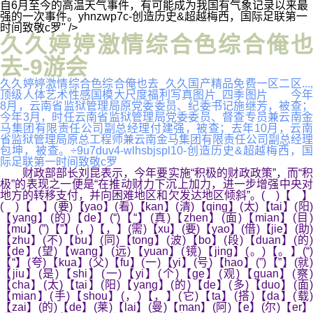
自6月至今的高温天气事件，有可能成为我国有气象记录以来最
强的一次事件。yhnzwp7c-创造历史&超越梅西，国际足联第一
时间致敬c罗" />
久久婷婷激情综合色综合俺也
去-9游会
久久婷婷激情综合色综合俺也去_久久国产精品免费一区二区...,
顶级人体艺术性感国模大尺度福利写真图片_四季图片 今年
8月，云南省监狱管理局原党委委员、纪委书记施继芳，被查；
今年3月，时任云南省监狱管理局党委委员、督查专员兼云南金
马集团有限责任公司副总经理付建强，被查；去年10月，云南
省监狱管理局原总工程师兼云南金马集团有限责任公司副总经理
包坤，被查。÷9u7duv4-wlhsbjspl10-创造历史&超越梅西，国
际足联第一时间致敬c罗
财政部部长刘昆表示，今年要实施“积极的财政政策”，而“积
极”的表现之一便是“在推动财力下沉上加力，进一步增强中央对
地方的转移支付，并向困难地区和欠发达地区倾斜”。( )【 】
( )【 】(要)【yao】(看)【kan】(清)【qing】(太)【tai】(阳)
【yang】(的)【de】(“)【“】(真)【zhen】(面)【mian】(目)
【mu】(”)【”】(，)【，】(需)【xu】(要)【yao】(借)【jie】(助)
【zhu】(不)【bu】(同)【tong】(波)【bo】(段)【duan】(的)
【de】(望)【wang】(远)【yuan】(镜)【jing】(。)【。】(“)
【“】(夸)【kua】(父)【fu】(一)【yi】(号)【hao】(”)【”】(就)
【jiu】(是)【shi】(一)【yi】(个)【ge】(观)【guan】(察)
【cha】(太)【tai】(阳)【yang】(的)【de】(多)【duo】(面)
【mian】(手)【shou】(，)【，】(它)【ta】(搭)【da】(载)
【zai】(的)【de】(莱)【lai】(曼)【man】(阿)【e】(尔)【er】