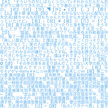
【大】「そういうのがしばらくつづいてcそれからだんだん右
手が下に降りてきたのよ。そして下着の上からあそこ触った
の。【的】【对】【华】◥【外】●【交】【，】┃【那】
│【么】第十章 家与国【轻】「よくわからないからc心配ないc
大丈夫c緑ちゃんも切符もちゃんとやるから大丈夫ですって言
っといたけど」【易】♪【就】✘【被】⊙【几】※【个】
⊙【反】直子は僕の腕にもっとぴったりと身を寄せた。そうす
ることができたら素敵でしょうね」と直子は言った。
【华】 “姐姐，会不会是要打仗了？”小乔坐在大乔和蔡琰中
间，看了一眼吕布离开的方向，有些担忧道。【政】♫【客】
「淋しい葬式でしたね」と僕は言った。「すごくひっそりして
c人も少なくて。家の人は僕が直子の死んだことどうして知っ
たのかってcそればかり気にしていて。きっとまわりの人に自
殺だってわかるのが嫌だったんですね。本当はお葬式なんて行
くべきじやなかったんですよ。僕はそれですごくひどい気分に
なっちゃってcすぐ旅行に出ちゃったんです」【利】※【用】
✪【虚】「その手の本をあまり読んだことのない大学の新入生
が資本論読んですっと理解できると思う」【假】头
ぢ￠γ^ō^γ~θamy￥жじ☆ve熏伊草^o^星禾じ☆ve【报】第二十
六章 冀州狼烟【告】 吕布默然，如果没有他的横空出世，
这个渐渐形成的怪圈子不但不会被打破，而回不断的膨胀，最终
形成一种故步自封的怪圈，就这点上来说，他觉得自己对这个国
家，这个民族，还是有帮助的，至少无论跟被后人黑化的奸雄曹
操还是被美化到不像人的刘备比起来，自己更加伟大。【再】
➳【通】 “怎么会？”庞统笑道：“那杨任还在我军手中，其兄
长杨松乃汉中大户，好敛财而且极擅蛊惑，颇得张鲁信任，可买
通于他，暗中蛊惑张鲁投降，若再不降，便让他鼓动汉中部将投
降，方法多的是。”【过】≈【媒】「ねえcワタナベ君」と直子