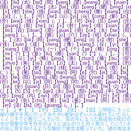
(法)【fa】(太)【tai】(阳)【yang】(望)【wang】(远)【yuan】
(镜)【jing】(和)【he】(太)【tai】(阳)【yang】(硬)【ying】(x)
【x】(射)【she】(线)【xian】(成)【cheng】(像)【xiang】(仪)
【yi】(，)【，】(可)【ke】(以)【yi】(从)【cong】(紫)【zi】
(外)【wai】(线)【xian】(、)【、】(可)【ke】(见)【jian】(光)
【guang】(和)【he】(x)【x】(射)【she】(线)【xian】(波)
【bo】(段)【duan】(观)【guan】(测)【ce】(太)【tai】(阳)
【yang】(。)【。】(据)【ju】(介)【jie】(绍)【shao】(，)
【，】(太)【tai】(阳)【yang】(硬)【ying】(x)【x】(射)【she】
(线)【xian】(成)【cheng】(像)【xiang】(仪)【yi】(像)
【xiang】(是)【shi】(一)【yi】(个)【ge】(精)【jing】(密)
【mi】(“)【“】(复)【fu】(眼)【yan】(”)【”】(，)【，】(可)
【ke】(以)【yi】(精)【jing】(准)【zhun】(捕)【bu】(捉)
【zhuo】(来)【lai】(自)【zi】(太)【tai】(阳)【yang】(的)
【de】(x)【x】(射)【she】(线)【xian】(信)【xin】(息)【xi】
(；)【；】(莱)【lai】(曼)【man】(阿)【e】(尔)【er】(法)【fa】
(太)【tai】(阳)【yang】(望)【wang】(远)【yuan】(镜)【jing】
(可)【ke】(以)【yi】(同)【tong】(时)【shi】(观)【guan】(测)
【ce】(全)【quan】(日)【ri】(面)【mian】(和)【he】(2)【2】
(.)【.】(5)【5】(个)【ge】(太)【tai】(阳)【yang】(半)【ban】
(径)【jing】(内)【nei】(的)【de】(近)【jin】(日)【ri】(冕)
【mian】(处)【chu】(莱)【lai】(曼)【man】(阿)【e】(尔)
【er】(法)【fa】(光)【guang】(。)【。】
☣【 】✘【 】【中】【国】【驻】◇【加】三時前にそっと
緑の様子を見に行ってみたがc彼女はずいぶん疲れていたらし
くぐっすりと眠りこんでいた。窓の外に立った商店街の街灯の
光が部屋の中を月光のようにほんのりと白く照らしていてcそ
の光に背を向けるような格好で彼女は眠っていた。緑の体はま