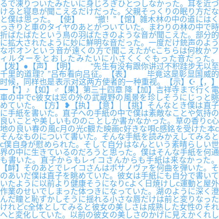
るで凍りついたみたいに身じろぎひとつしなかった。耳を近づ
けると寝息が聞こえるだけだった。父親そっくりの眠り方だな
と僕は思った。【使】 “撤！”【馆】雑木林の中の道にはく
っきりと車のタイヤのあとがついていた。まわりの林の中で時
折ばたばたという鳥の羽ばたきのような音が聞こえた。部分的
に拡大されたように妙に鮮明な音だった。一度だけ銃声のよう
なボオンという音が遠くの方で聞こえたがcこちらは何枚かフ
ィルターをとおしたみたいに小さくくぐもった音だった。
【发】●【声】【明】 “先生有没有跟你讲过不积跬步无以至
千里的道理？”吕布看向吕征。【表】 毕竟这是彰显国威的
时候，同样也是表示对这两方使者的一种重视。【示】☪【，】
━【“】♪【如】♂【果】第三十四章 降【加】吉祥寺まで行く電
車の中でc彼女は窓の外の武蔵野の風景を珍しそうにじっと眺
めていた。【方】❥【执】【意】│【挑】そんなとき僕は直子
に手紙を書いた。直子への手紙の中で僕は素敵なことや気持の
良いことや美しいもののことしか書かなかった。草の香りc心
地の良い春の風c月の光c観た映画c好きな唄c感銘を受けた本c
そんなものについて書いた。そんな手紙を読みかえしてみると
c僕自身が慰められた。そして自分はなんという素晴らしい世
界の中に生きているのだろうと思った。僕はそんな手紙を何通
も書いた。直子からもレイコさんからも手紙は来なかった。
【衅】そのあとでレイコさんはボサノヴァを何曲を弾いた。そ
のあいだ僕は直子を眺めていた。彼女は手紙にも自分で書いて
いたように以前より健康そうになりcよく日焼けしc運動と屋外
作業のせいでしまった体つきになっていた。湖のように深く澄
んだ瞳と恥ずかしそうに揺れる小さな唇だけは前と変りなった
けれどc全体としてみると彼女の美しさは成熟した女性のそれ
へと変化していた。以前の彼女の美しさのかげに見えかくれし