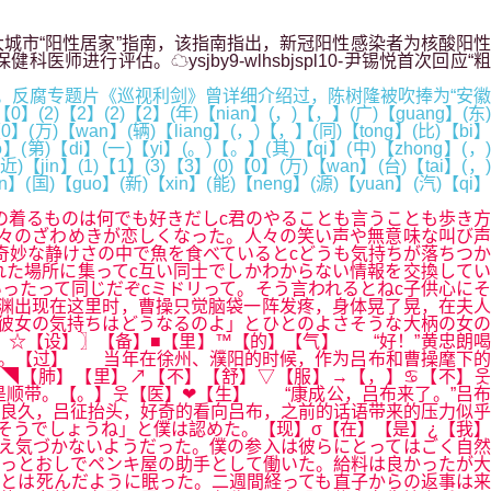
个超大城市“阳性居家”指南，该指南指出，新冠阳性感染者为核酸阳性
评估。☁ysjby9-wlhsbjspl10-尹锡悦首次回应“粗
反腐专题片《巡视利剑》曾详细介绍过，陈树隆被吹捧为“安徽
2】(2)【2】(年)【nian】(，)【，】(广)【guang】(东)
【0】(万)【wan】(辆)【liang】(，)【，】(同)【tong】(比)【bi】
o】(第)【di】(一)【yi】(。)【。】(其)【qi】(中)【zhong】(，)
近)【jin】(1)【1】(3)【3】(0)【0】(万)【wan】(台)【tai】(，)
n】(国)【guo】(新)【xin】(能)【neng】(源)【yuan】(汽)【qi】
の着るものは何でも好きだしc君のやることも言うことも歩き方
々のざわめきが恋しくなった。人々の笑い声や無意味な叫び声
奇妙な静けさの中で魚を食べているとcどうも気持ちが落ちつか
た場所に集ってc互い同士でしかわからない情報を交換してい
ったって同じだぞcミドリって。そう言われるとねc子供心にそ
渊出现在这里时，曹操只觉脑袋一阵发疼，身体晃了晃，在夫人
彼女の気持ちはどうなるのよ」とひとのよさそうな大柄の女の
☆【设】〗【备】■【里】™【的】【气】 “好！”黄忠朗喝
た。【过】 当年在徐州、濮阳的时候，作为吕布和曹操麾下的
◥【肺】【里】↗【不】【舒】▽【服】→【，】♋【不】웃
顺带。【。】웃【医】❤【生】 “康成公，吕布来了。”吕布
”良久，吕征抬头，好奇的看向吕布，之前的话语带来的压力似乎
そうでしょうね」と僕は認めた。【现】σ【在】【是】¿【我】
え気づかないようだった。僕の参入は彼らにとってはごく自然
っとおしでペンキ屋の助手として働いた。給料は良かったが大
あとは死んだように眠った。二週間経っても直子からの返事は来