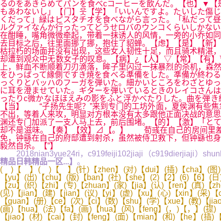
るのをあきらめてパンを食べcコーヒーを飲んだ。【也】▼【
もあわないし」【门】웃【学】「いいんですよ。たいした傷じゃないしcそれに
くだって」緑はピスタチオを食べながら言った。「私だって昼
ルグァイなんか行ったってどうせロバのウンコくらいしかな
在酣睡，嘴角微微牵起，带着一抹诱人的风情，一旁的小乔如同
去目标之后，往里面挪了挪，抱住了貂蝉。【虑】【是】【新
枯拉朽的场面并没有出现，这些女人韧性十足，而且骑术精湛，
却遭到观众中无数女子的叹息。【病】¿【人】▽【常】【有
上，鲜血不断顺着刀刃滴落，眸子里闪过一抹暴烈的杀机，森然
をひっぱって縁側ですき焼を食べる準備をした。準備が終わる
っくりとバッハのフーガを弾いた。細かいところをわざとゆっ
に耳を澄ませていた。ギターを弾いているときのレイコさんは
ったりc微かなほほえみの影をふと浮かべたりした。曲を弾き
【当】 “子扬先生呢？”来到专门的工坊外面，夏侯渊有些焦
不出，等着人来攻，明显对方根本没有太多跟他正面决战的意思
渊还专门加派了一支人马上去，前后围堵。【的】【激】「と
却不是滋味。【奏】【效】⊿【。】 荀彧在自己的房间里差
免，钟繇在自己的府邸遭到射杀，虽然被侍卫救下，但钟繇也身
毅然自杀。【”】
2018nian3yue24ri，c919feiji102jiaji（c919dierjiaji）shunli
精品日韩精品一区...】
。
( )【 】( )【 】(针)【zhen】(对)【dui】(插)【cha】(图)【
【yu】(出)【chu】(版)【ban】(社)【she】(2)【2】(6)【6】(日)
【zu】(织)【zhi】(专)【zhuan】(家)【jia】(认)【ren】(真)【z
(见)【jian】(建)【jian】(议)【yi】(虚)【xu】(心)【xin】(采)
【guan】(册)【ce】(次)【ci】(数)【shu】(学)【xue】(教)【jia
(画)【hua】(法)【fa】(画)【hua】(风)【feng】(，)【，】(提)【
【jiao】(材)【cai】(封)【feng】(面)【mian】(和)【he】(插