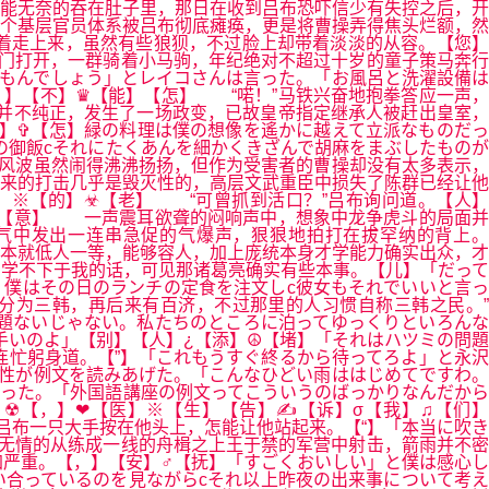
能无奈的吞在肚子里，那日在收到吕布恐吓信少有失控之后，开
个基层官员体系被吕布彻底瘫痪，更是将曹操弄得焦头烂额，然
着走上来，虽然有些狼狈，不过脸上却带着淡淡的从容。【您】
门打开，一群骑着小马驹，年纪绝对不超过十岁的童子策马奔行
もんでしょう」とレイコさんは言った。「お風呂と洗濯設備は
】【不】♛【能】【怎】 “喏！”马铁兴奋地抱拳答应一声，
并不纯正，发生了一场政变，已故皇帝指定继承人被赶出皇室，
】✞【怎】緑の料理は僕の想像を遙かに越えて立派なものだっ
の御飯cそれにたくあんを細かくきざんで胡麻をまぶしたものが
风波虽然闹得沸沸扬扬，但作为受害者的曹操却没有太多表示，
来的打击几乎是毁灭性的，高层文武重臣中损失了陈群已经让他
】※【的】☣【老】 “可曾抓到活口？”吕布询问道。【人】
〗【意】 一声震耳欲聋的闷响声中，想象中龙争虎斗的局面并
气中发出一连串急促的气爆声，狠狠地拍打在拔罕纳的背上。
本就低人一等，能够容人，加上庞统本身才学能力确实出众，才
学不下于我的话，可见那诸葛亮确实有些本事。【儿】「だって
僕はその日のランチの定食を注文しc彼女もそれでいいと言っ
分为三韩，再后来有百济，不过那里的人习惯自称三韩之民。”
も問題ないじゃない。私たちのところに泊ってゆっくりといろんな
手いのよ」【别】【人】¿【添】☮【堵】「それはハツミの問題
连忙躬身道。【”】「これもうすぐ終るから待ってろよ」と永沢
女性が例文を読みあげた。「こんなひどい雨ははじめてですわ。
った。「外国語講座の例文ってこういうのばっかりなんだから
☢【，】❤【医】※【生】【告】✍【诉】σ【我】♫【们】
吕布一只大手按在他头上，怎能让他站起来。【“】「本当に吹き
雨无情的从练成一线的舟楫之上王于禁的军营中射击，箭雨并不密
严重。【，】【安】♂【抚】「すごくおいしい」と僕は感心し
合っているのを見ながらcそれ以上昨夜の出来事について考え