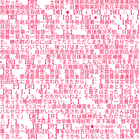
なかった。【艰】 士林关于这场刺杀风波虽然闹得沸沸扬扬
始默默地舔舐伤口，这场刺杀，对曹操带来的打击几乎是毁灭性
而事情远远没有结束。【难】★【的】◐【时】♫【候】△【，
┆【都】┆【不】【配】ツ【合】➳【治】◈【疗】✎【，】↓
而出，在赵云两侧一字排开，手中各自提着一根曲杆。【帮】☿
共同なの」【啊】「何飲んでるの」と僕は訊いた。【。】⌘【
这算是他第一次独领一军。【么】 “具体情况不知，只是贵
带着一批人在一处名叫巴克特里亚的地方重新建立了新的朝廷与
た。鯵の酢のものにcぽってりとしただしまき玉子c自分で作っ
たっぷりとついていた。味つけはまったく関西風の薄味だった
他知道这个亏，自己只能无奈的吞在肚子里，那日在收到吕布恐
心痛，但相比这个，整个基层官员体系被吕布彻底瘫痪，更是
◐【抬】©【起】☉【手】「まさか。こんなに明るい月を見
没有发生，拔罕纳的奇门兵刃被雄阔海打飞出去，两马交错
【女】 吕布身旁，贾诩、陈宫、沮授闻言不禁在心中暗自摇
能结交，那诸葛亮出身世家，虽然未见其人，但就算是谦谦君子
石田先生に会えって言われてきたから」【：】我々は文学部の
た。【“】【听】【大】「君が来たんだよ。僕はあとをついて
【的】¿【，】「嘘よ。私右側だわ」と直子は言った【别】14…
話をしましょう。その方がいいわよ。その方がお互い気心もよ
であってc俺の問題ではない」【。】 “城外来了一支番邦使
さんは言ってcスペイン語の発音の練習をした。僕は自分で湯
バルセロナでは橋がいくつも流されました」。永沢さんは自分
まったく」【离】¿【开】「それは精神的なものだからc時
△【：】 “竖子匹夫！你早晚不得好死！天下英雄，恨不能生
だすと思う」【医】【疗】【不】∟⊿㏒★☆☉oo¤♂の↑↓
集，往往一波箭雨过后，曹军以为对方已经停止射击，甘宁会再
て言った。【病】☁【人】そうかもしれないと言って僕も笑っ