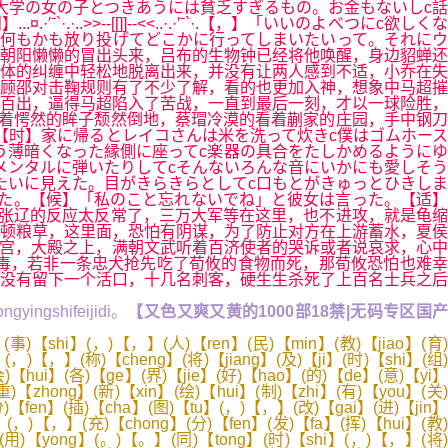
大学の女の子とつきあうには貧乏すぎるもの。お金もないしc話
>--[[]]--<<..·.·′ˉ`·.【，】「いいのよべつにc欲しくな
何もかも放り投げてどこかに行ってしまいたいって。それにウ
朝阳懒懒的冒出头来，吕布的生物钟已经将他唤醒，身边貂蝉还
体的纠缠中轻松地脱离出来，并没有让两人感到不适，小乔在失
顾邵对击鞠规则有了不少了解，看的也更加入神，想象中马超摧
百出，逼得马超陷入了苦战，一直到最后一刻，才以一球险胜，
着愕然的眸子颓然倒地，蔡瑁冷漠的看着蒯家的庄园，手中钢刀
【时】家に帰るとレイコさんは米を洗って炊きc僕はゴムホース
う薄暗くなった縁側に座ってc楽器の具合をたしかめるようにゆ
メンタルに弾いたりしてcそんないろんな音にいかにも愛しそう
たいに見えた。目がきらきらとしてc口もとがきゅっとひきしま
いた。【候】「私のこと忘れないでね」と彼女は言った。【适】
张辽的反应太反常了，三万大军等在这里，也不进攻，就是龟缩
顿粮草，这里面，恐怕有阴谋，为了防止对方在上游蓄水，夏侯
宫，大殿之上，满朝文武听着百济使者的哭诉或者说哀求，心中
毒，若非一条忠犬抢先吃了荀攸的食物而死，那荀攸恐怕也难幸
没有留下一个活口，十几名刺客，硬生生杀死了上百名士兵之后
gyingshifeijidi。
【又色又爽又黄的1000部18禁|无码专区国
(事)【shi】(，)【，】(人)【ren】(民)【min】(教)【jiao】(育)
(，)【，】(称)【cheng】(将)【jiang】(及)【ji】(时)【shi】(组)
会)【hui】(各)【ge】(界)【jie】(好)【hao】(的)【de】(意)【yi】
重)【zhong】(新)【xin】(绘)【hui】(制)【zhi】(有)【you】(关)
分)【fen】(插)【cha】(图)【tu】(，)【，】(改)【gai】(进)【jin】
】(，)【，】(充)【chong】(分)【fen】(发)【fa】(挥)【hui】(教)
】(用)【yong】(。)【。】(同)【tong】(时)【shi】(，)【，】(将)