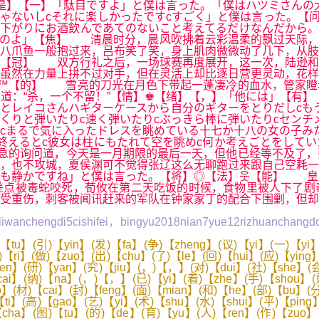
是】【一】「駄目ですよ」と僕は言った。「僕はハツミさんの
楽しかったですcすごく」と僕は言った。【问】...¤.·′ˉ`·.·..>
下がりにお酒飲んであてのないこと考えてるだけなんだから。
いのよ」【焦】 清晨时分，晨风吹拂着云彩温柔的飘过天际，
八爪鱼一般抱过来，吕布笑了笑，身上肌肉微微动了几下，从肢
】【冠】 双方行礼之后，一场球赛再度展开，这一次，陆逊和
虽然在力量上拼不过对手，但在灵活上却比逐日营更灵动，花样
】™【的】 雪亮的刀光在月色下带起一蓬凄冷的血水，管家瞪
道：“杀，一个不留！”【情】♚【绪】【，】「他には」【有】
とレイコさんハギターケースから自分のギターをとりだしcも
くりと弾いたりc速く弾いたりcぶっきら棒に弾いたりcセンチ
cまるで気に入ったドレスを眺めている十七か十八の女の子み
終えるとc彼女は柱にもたれて空を眺めc何か考えごとをして
急的询问道，今天是一月期限的最后一天，但他已经等不及了，
，也不攻城，夏侯渊可不觉得张辽这么无聊跑过来跟自己空耗一
ても静かですね」と僕は言った。【将】◎【法】웃【能】 皇
点被毒蛇咬死，荀攸在第二天吃饭的时候，食物里被人下了剧
受重伤，刺客被闻讯赶来的军队在钟家家丁的配合下围剿，但却
wanchengdi5cishifei，bingyu2018nian7yue12rizhuanchangdon
tu】(引)【yin】(发)【fa】(争)【zheng】(议)【yi】(一)【yi】
【ri】(做)【zuo】(出)【chu】(了)【le】(回)【hui】(应)【ying】
hen】(研)【yan】(究)【jiu】(，)【，】(对)【dui】(社)【she】(
【cai】(纳)【na】(，)【，】(已)【yi】(着)【zhe】(手)【shou】(
o】(材)【cai】(封)【feng】(面)【mian】(和)【he】(部)【bu】(
ti】(高)【gao】(艺)【yi】(术)【shu】(水)【shui】(平)【ping
)【cha】(图)【tu】(的)【de】(育)【yu】(人)【ren】(作)【zuo