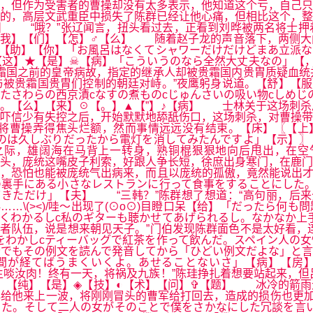
，但作为受害者的曹操却没有太多表示，他知道这个亏，自己只
的，高层文武重臣中损失了陈群已经让他心痛，但相比这个，整
】 “哦？”张辽闻言，扭头看过去，正看到刘晔被两名将士押
【我】【们】【怎】♂【么】 随着赵子龙的声音落下，两侧大
【助】【你】「お風呂はなくてシャワーだけだけどまあ立派な
这】★【是】☠【病】「こういうのなら全然大丈夫なの」【，
霜国之前的皇帝病故，指定的继承人却被贵霜国内贵胄质疑血统
被贵霜国贵胄们控制的朝廷对峙。”夜鹰躬身说道。【舒】【服
たさわらの西京漬cなすの煮ものcじゅんさいの吸い物cしめじ
。【么】【来】☉【。】▲【”】♪【病】 士林关于这场刺杀
吓信少有失控之后，开始默默地舔舐伤口，这场刺杀，对曹操带
将曹操弄得焦头烂额，然而事情远远没有结束。【床】〖【上
たのは久しぶりだったから電灯を消してみたんですよ」【示】
之际，雄阔海在马背上一转身，熟铜棍狠狠地向后甩出，在空
头，庞统这嘴皮子利索，好跟人争长短，徐庶出身寒门，在鹿门
，恐怕也能被庞统气出病来，而且以庞统的孤傲，竟然能说出才
裏手にある小さなレストランに行って食事をすることにした。
きただけ」【夫】 “三韩？”陈群想了想道：“高句丽，后来
…\(><)/哇～出现了(⊙o⊙)目瞪口呆【给】「だったら何
くわかるしc私のギターも聴かせてあげられるし。なかなか上
者队伍，说是想来朝见天子。”门伯发现陈群面色不是太好看，
をわかしcティーバッグで紅茶を作って飲んだ。スペイン人の
でもその例文を読んで発音してから「ひどい例文だよな」と言
間が経てばうまくいくよ。あせることないさ」【病】【房】
啖汝肉！终有一天，将祸及九族！”陈珪挣扎着想要站起来，但
【单】【纯】【是】◈【技】◐【术】【问】✞【题】 冰冷的箭
给他来上一波，将刚刚冒头的曹军给打回去，造成的损伤也更加
た。そして二人の女がそのことで僕をさかなにした冗談を言い