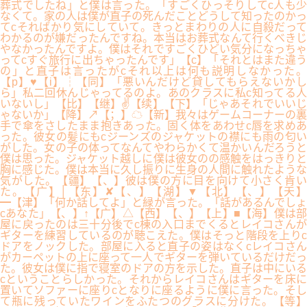
葬式でしたね」と僕は言った。「すごくひっそりしてc人も少
なくて。家の人は僕が直子の死んだことどうして知ったのかっ
てcそればかり気にしていて。きっとまわりの人に自殺だって
わかるのが嫌だったんですね。本当はお葬式なんて行くべきじ
やなかったんですよ。僕はそれですごくひどい気分になっちゃ
ってcすぐ旅行に出ちゃったんです」【c】「それとはまた違う
の」と直子は言ったがcそれ以上は何も説明しなかった。
【p】♥【i】┆【同】「悪いんだけど貸してもらえないかし
ら」私二回休んじゃってるのよ。あのクラスに私c知ってる人
いないし」【比】【继】✌【续】【下】「じゃあそれでいいじ
ゃないか」【降】↗【；】☁【新】我々はゲームコーナーの裏
手で傘をさしたまま抱きあった。固く体をあわせc唇を求めあ
った。彼女の髪にもcジーンズのジャケットの襟にも雨の匂い
がした。女の子の体ってなんてやわらかくて温かいんだろうと
僕は思った。ジャケット越しに僕は彼女のの感触をはっきりと
胸に感じた。僕は本当に久し振りに生身の人間に触れたような
気がした。【疆】【、】彼は僕の方に目を向けて小さく肯い
た。【广】│【东】✘【、】【湖】▼【北】【、】【天】
━【津】「何か話してよ」と緑が言った。「話があるんでしょ
cあなた」【、】↑【广】△【西】【、】【上】■【海】僕は部
屋に戻ったのは三十分後でc棟の入口までくるとレイコさんが
ギターを練習しているのが聴こえた。僕はそっと階段を上りc
ドアをノックした。部屋に入ると直子の姿はなくcレイコさん
がカーペットの上に座って一人でギターを弾いているだけだっ
た。彼女は僕に指で寝室のドアの方を示した。直子は中にいる
cということらしかった。それからレイコさんはギターを床に
置いてソファーに座りcとなりに座るように僕に言った。そし
て瓶に残っていたワインをふたつのグラスに分けた。【等】