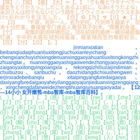
【降】△【幅】【最】【大】♒【，】「でも俺とワタナベで一
度女をとりかえっこしたことあるよc前に。なあcそうだよな」
永沢さんは何でもないという顔をしてウィスキーのグラスをあ
けcおわかりを注文した。【均】✪【为】☢【0】★【.】
┄【3】 “不是，另外一人，名为史阿，乃剑师王越弟子，剑
术十分厉害，曹操曾专门请此人教导其子剑术。”夜鹰躬身道。
【个】 密集的箭雨呼啸而过，顶在前排的盾牌一瞬间被箭簇
钉满，手中的木盾在顷刻间报废，被紧随而至的弩箭射杀。
【百】【分】【点】【。】
jinnianxiatian，
beibanqiudaqihuanliuxitongjiuchuxianleyichang，
chengxianchuyizhixingdenuanxinggaoyahuanliuxitongkongzhi
zhuangtai。nuanxinggaoyashigaowendezhongyaoyuantou，
zaigaoyaxitongyingxiangxia，rekongqizhiliuzaijindimian，
chuibuzou、sanbuchu，daozhidangdichixushengwen。
erjinxiadebeibanqiu，xitaipingyangfuredaigaoya、
daxiyangfuredaigaoyaheyilanggaoyajunjieduanxingzengqiang
，xingchengdafanweidezhengtihuanqiunuangaoyadai。
【12
—14小小 女开嫩苞-mba智库-mba智库百科】
。
( )【 】( )【 】(感)【gan】(染)【ran】(者)【zhe】(2)
【2】(7)【7】(—)【—】(3)【3】(1)【1】(，)【，】(均)
【jun】(系)【xi】(1)【1】(0)【0】(月)【yue】(2)【2】(3)【3】
(日)【ri】(通)【tong】(报)【bao】(感)【gan】(染)【ran】(者)
【zhe】(4)【4】(2)【2】(的)【de】(密)【mi】(切)【qie】(接)
【jie】(触)【chu】(者)【zhe】(，)【，】(均)【jun】(居)【ju】
(住)【zhu】(于)【yu】(西)【xi】(青)【qing】(区)【qu】(张)
【zhang】(家)【jia】(窝)【wo】(镇)【zhen】(，)【，】(均)
【jun】(系)【xi】(管)【guan】(控)【kong】(人)【ren】(员)