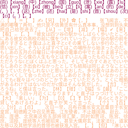
(向)【xiang】(中)【zhong】(国)【guo】(泄)【xie】(露)【lu】
(信)【xin】(息)【xi】(被)【bei】(立)【li】(案)【an】(的)【de】
(，)【，】(这)【zhe】(还)【hai】(是)【shi】(首)【shou】(次)
【ci】(。)【。】
△【 】♒【 】✍【另】【外】✿【，】 张飞闻言，不
满的嘟囔了两句，他只是不信黄忠有什么真本事，没想到到头来
把自己给兜进去了。【从】─【增】【减】↗【幅】✔【来】
【看】←【，】「彼女は四ツ谷の駅からしばらく歩いたところ
にある彼女の高校の前に僕をつれていった。四ツ谷の駅の前を
通りすぎるとき僕はふと直子とcその果てしない歩行のことを
思い出した。そういえばすべてはこの場所から始まったのだ。
もしあの五月の日曜日に中央線の電車の中でたまたま直子に会
わなかったら僕の人生も今とはずいぶん違ったものになってい
ただろうなcとぼくはふと思った。そしてそのすぐあとでcいや
もしあのとき出会わなかったとしても結局は同じようなことに
なっていたかもしれないと思いなおした。多分我々はあのとき
会うべくして会ったのだしcもしあのとき会っていなかったと
してもc我々はべつのどこかであっていただろう。とくに根拠
があるわけではないのだがc僕はそんな気がした。【吉】「だ
ろうね」と僕は言った。【林】【增】☁【幅】♋【最】「ここ
に来てもう四ヶ月近くになります」と直子はつづけていた。
【大】「楽しい」【为】〖【0】【.】❣【5】「あらcときどき
貸してあげるわよ」と直子が笑って言った。【个】°【百】
△【分】♫【点】 次日一早，吕布召集长安文武重臣于长安
皇宫，昭德殿之中召见贵霜、江东使者，不止雄阔海、赵云、马
超、庞德、北宫离这些五部将领汇聚，同时如贾诩、陈宫、徐
庶、沮授、庞统等人也被招来，甚至大儒郑玄，法家法衍，道家
左慈以及其他学派的首领也被获准入宫。【，】【但】「淋しい