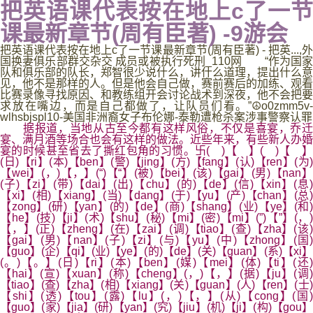
把英语课代表按在地上c了一节
课最新章节(周有臣著) -9游会
把英语课代表按在地上c了一节课最新章节(周有臣著) - 把英...,外
国换妻俱乐部群交杂交 成员或被执行死刑_110网 “作为国家
队和俱乐部的队长，郑智很少说什么，讲什么道理，提出什么意
见，他不是那样的人。但是他会自己做，赛前赛后的加练、观看
比赛录像寻找原因、和教练组开会讨论战术到深夜，他不会把要
求放在嘴边，而是自己都做了，让队员们看。”☮o0zmm5v-
wlhsbjspl10-美国非洲裔女子布伦娜-泰勒遭枪杀案涉事警察认罪
据报道，当地从古至今都有这样风俗，不仅是喜宴，乔迁
宴、满月酒等场合也会有这样的做法。近些年来，有些新人办婚
宴的时候甚至省去了撕红包角的习惯。卐( )【 】( )【 】
(日)【ri】(本)【ben】(警)【jing】(方)【fang】(认)【ren】(为)
【wei】(，)【，】(“)【“】(被)【bei】(该)【gai】(男)【nan】
(子)【zi】(带)【dai】(出)【chu】(的)【de】(信)【xin】(息)
【xi】(相)【xiang】(当)【dang】(于)【yu】(产)【chan】(总)
【zong】(研)【yan】(的)【de】(商)【shang】(业)【ye】(和)
【he】(技)【ji】(术)【shu】(秘)【mi】(密)【mi】(”)【”】(，)
【，】(正)【zheng】(在)【zai】(调)【tiao】(查)【zha】(该)
【gai】(男)【nan】(子)【zi】(与)【yu】(中)【zhong】(国)
【guo】(企)【qi】(业)【ye】(的)【de】(关)【guan】(系)【xi】
(。)【。】(日)【ri】(本)【ben】(媒)【mei】(体)【ti】(还)
【hai】(宣)【xuan】(称)【cheng】(，)【，】(据)【ju】(调)
【tiao】(查)【zha】(相)【xiang】(关)【guan】(人)【ren】(士)
【shi】(透)【tou】(露)【lu】(，)【，】(从)【cong】(国)
【guo】(家)【jia】(研)【yan】(究)【jiu】(机)【ji】(构)【gou】