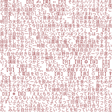
が聞こえた。【后】✍【美】➳【方】それからハツミさんがま
た僕に紹介したい女の子の話を始めた。これはハツミさんと僕
の間の永遠の話題だった。彼女は僕にcクラブの下級生のすご
く可愛い子cを紹介したがってc僕はいつも逃げまわっていた。
【的】「どんな話ってc普通の話よ。一日の出来事c読んだ本c
明日の天気cそんないろいろなことよ。まさかあなた誰かがす
っと立ち上がって今日は北極熊がお星様を食べたから明日は雨
だなんて叫ぶと思ってたわけじゃないでしょう」【一】【系】
直子は自分の一日の生活についてぼつぼつとcでもはっきりと
した言葉で話した。朝六時に起きてここで食事をし。鳥小屋の
掃除をしてからcだいたいは農場で働く。野菜の世話をする。
昼食の前かあとに一時間くらい担当医との個別面接かcあるい
はブループディスカッションがある。午後は自由カリキュラム
でc自分の好きな講座かあるいは野外作業かスポーツが選べ
る。彼女フランス語とか編物とかピアノとか古代史とかcそう
いう講座をいくつかとっていた。【列】【错】✪【误】【言】
「ええ」と緑は言った。「死んだってかまわないもの」【行】
↗【导】【致】「うん。私の方から連絡するわ」と緑は言っ
た。そして電話を切った。【两】【国】【高】⊙【层】❣
【交】我々はどちらかというとろくに話もせずcただ黙々とす
き焼をつつきcビールを飲みcそしてごはんを食べた。かもめが
匂いをかぎつけてやってきたので肉をわけてやった。腹いっぱ
いになるととc僕らは二人で縁側の柱にもたれc月を眺めた。
【往】❅【陷】「ええcもちろん万病に効くってわけでもない
しcよくならない人も沢山いるわよ。でも他では駄目だった人
がずいぶんたくさんここでよくなって回復して出て行ったの
よ。ここのいちばん良いところはねcなんなが助け合うことな
の。みんな自分が不完全だということを知っているからcお互