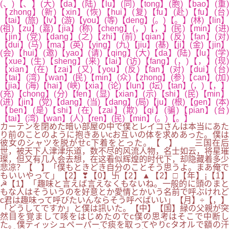
(、)【、】(大)【da】(陆)【lu】(同)【tong】(胞)【bao】(重)
【zhong】(新)【xin】(恢)【hui】(复)【fu】(赴)【fu】(台)
【tai】(旅)【lv】(游)【you】(等)【deng】(。)【。】(林)【lin】
(祖)【zu】(嘉)【jia】(称)【cheng】(，)【，】(民)【min】(进)
【jin】(党)【dang】(之)【zhi】(前)【qian】(反)【fan】(对)
【dui】(马)【ma】(英)【ying】(九)【jiu】(基)【ji】(金)【jin】
(会)【hui】(邀)【yao】(请)【qing】(大)【da】(陆)【lu】(学)
【xue】(生)【sheng】(来)【lai】(访)【fang】(，)【，】(现)
【xian】(在)【zai】(又)【you】(反)【fan】(对)【dui】(台)
【tai】(湾)【wan】(民)【min】(众)【zhong】(参)【can】(加)
【jia】(海)【hai】(峡)【xia】(论)【lun】(坛)【tan】(，)【，】
(充)【chong】(分)【fen】(显)【xian】(示)【shi】(民)【min】
(进)【jin】(党)【dang】(当)【dang】(局)【ju】(根)【gen】(本)
【ben】(是)【shi】(在)【zai】(欺)【qi】(骗)【pian】(台)
【tai】(湾)【wan】(人)【ren】(民)【min】(。)【。】
カーテンを閉めた暗い部屋の中で僕とレイコさんは本当にあた
り前のことのように抱きあいcお互いの体を求めあった。僕は
彼女のシャツを脱がせc下着をとった。【 】 三国在后
世，被天下人津津乐道，数不尽的风流人物，名士如云，将星璀
璨，但又有几人会去想，在这看似辉煌的时代下，却隐藏着多少
悲凉？【 】「僕もときどき自分のことそう思うよ。まあ俺で
もいいやって」【2】❣【0】卐【2】▲【2】□【年】¡【1】
☭【1】「趣味と言えば言えなくもないね。一般的に頭のまと
もな人はそういうのを好意とか愛情とかいう名前で呼ぶけれど
c君は趣味って呼びたいんならそう呼べばいい」【月】÷【，】
「どうしてですか」と僕は訊いた。【中】【国】緑の父親が突
然目を覚まして咳をはじめたのでc僕の思考はそこで中断し
た。僕ティッシュペーパーで痰を取ってやりcタオルで額の汗