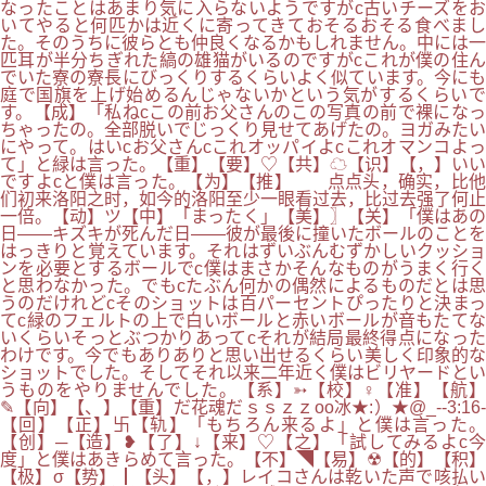
なったことはあまり気に入らないようですがc古いチーズをお
いてやると何匹かは近くに寄ってきておそるおそる食べまし
た。そのうちに彼らとも仲良くなるかもしれません。中には一
匹耳が半分ちぎれた縞の雄猫がいるのですがcこれが僕の住ん
でいた寮の寮長にびっくりするくらいよく似ています。今にも
庭で国旗を上げ始めるんじゃないかという気がするくらいで
す。【成】「私ねcこの前お父さんのこの写真の前で裸になっ
ちゃったの。全部脱いでじっくり見せてあげたの。ヨガみたい
にやって。はいcお父さんcこれオッパイよcこれオマンコよっ
て」と緑は言った。【重】【要】♡【共】☁【识】【，】いい
ですよcと僕は言った。【为】【推】 点点头，确实，比他
们初来洛阳之时，如今的洛阳至少一眼看过去，比过去强了何止
一倍。【动】ツ【中】「まったく」【美】〗【关】「僕はあの
日――キズキが死んだ日――彼が最後に撞いたボールのことを
はっきりと覚えています。それはずいぶんむずかしいクッショ
ンを必要とするボールでc僕はまさかそんなものがうまく行く
と思わなかった。でもcたぶん何かの偶然によるものだとは思
うのだけれどcそのショットは百パーセントぴったりと決まっ
てc緑のフェルトの上で白いボールと赤いボールが音もたてな
いくらいそっとぶつかりあってcそれが結局最終得点になった
わけです。今でもありありと思い出せるくらい美しく印象的な
ショットでした。そしてそれ以来二年近く僕はビリヤードとい
うものをやりませんでした。【系】➳【校】♀【准】【航】
✎【向】【、】【重】だ花魂だｓｓｚｚоo冰★:）★@_--3:16-
【回】【正】卐【轨】「もちろん来るよ」と僕は言った。
【创】─【造】❥【了】↓【来】♡【之】「試してみるよc今
度」と僕はあきらめて言った。【不】◥【易】☢【的】【积】
【极】σ【势】┃【头】【，】レイコさんは乾いた声で咳払い