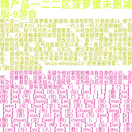
精产品一二二区菠萝蜜未删减
版-9游会
精产品一二二区菠萝蜜未删减版-高清电影院,分卷阅读14_裙子
掀开比你还大(h)_39小说网 一代人有一代人的喜剧偏好，但
毫无疑问，每个年代的人都需要笑。从收音机到电视，从网络到
线下，人们接触喜剧的途径越来越多，越来越便捷，喜剧市场上
的供给也越来越丰富。 荀攸点点头，看了一眼曹操手中那把
精致的连弩道：“吕布自盘踞长安以来，便一直在组织工匠不断
革新弩弓，甚至组建工部，以军功、爵位来刺激匠人不断推陈出
新，据我所知，这连弩在五年前还是吕布身边的骠骑卫才能装
备，如今连张辽的地方军都开始配备，那洛阳主力军团所用弩
弓，恐怕更加恐怖。”wii1ts-wlhsbjspl10-“拒绝美舰停靠”，所罗
门群岛总理出面澄清
这样的早年经历，无疑令他对家国和佛法有自身的认识。当
然，也要看到，出家人星云在迁往台湾前后，已经与国民党高层
有交往，甚至后来还加入了国民党。这为他日后在台湾立足，并
创设佛光山，是有实质帮助的。☪( )【 】( )【 】(“)【“】
(海)【hai】(峡)【xia】(论)【lun】(坛)【tan】( )【 】(最)【zui】
(佳)【jia】(平)【ping】(台)【tai】(”)【”】(，)【，】(海)【hai】
(峡)【xia】(两)【liang】(岸)【an】(经)【jing】(贸)【mao】(文)
【wen】(化)【hua】(交)【jiao】(流)【liu】(协)【xie】(会)
【hui】(秘)【mi】(书)【shu】(长)【chang】(邓)【deng】(岱)
【dai】(贤)【xian】(以)【yi】(此)【ci】(为)【wei】(题)【ti】
(撰)【zhuan】(文)【wen】(称)【cheng】(，)【，】(历)【li】
(届)【jie】(海)【hai】(峡)【xia】(论)【lun】(坛)【tan】(参)
【can】(与)【yu】(人)【ren】(数)【shu】(都)【dou】(很)