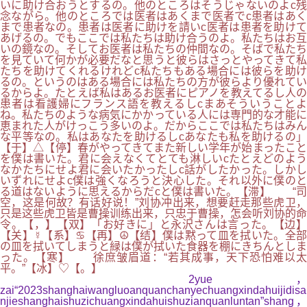
いに助け合おうとするの。他のところはそうじゃないのよc残
念ながら。他のところでは医者はあくまで医者でc患者はあく
まで患者なの。患者は医者に助けを請いc医者は患者を助けて
あげるの。でもここでは私たちは助け合うのよ。私たちはお互
いの鏡なの。そしてお医者は私たちの仲間なの。そばで私たち
を見ていて何かが必要だなと思うと彼らはさっとやってきて私
たちを助けてくれるけれどc私たちもある場合には彼らを助け
るの。というのはある場合には私たちの方が彼らより優れてい
るからよ。たとえば私はあるお医者にピアノを教えてるし人の
患者は看護婦にフランス語を教えるしcまあそういうことよ
ね。私たちのような病気にかかっている人には専門的な才能に
恵まれた人がけっこう多いのよ。だからここでは私たちはみん
な平等なの。私はあなたを助けるしcあなたも私を助けるの」
【于】△【停】春がやってきてまた新しい学年が始まったこと
を僕は書いた。君に会えなくてとても淋しいcたとえどのよう
なかたちにせよ君に会いたかったしc話がしたかった。しかし
いずれにせよc僕は強くなろうと決心した。それ以外に僕のと
る道はないように思えるからだcと僕は書いた。【滞】 “司
空，这是何故？有话好说！”刘协冲出来，想要赶走那些虎卫，
只是这些虎卫皆是曹操训练出来，只忠于曹操，怎会听刘协的命
令。【，】【双】「お好きに」と永沢さんは言った。【边】
【关】☿【系】♋【再】☮【结】僕は黙って皿を拭いた。全部
の皿を拭いてしまうと緑は僕が拭いた食器を棚にきちんとしま
った。【寒】 徐庶皱眉道：“若其成事，天下恐怕难以太
平。”【冰】♡【。】
2yue，
zai“2023shanghaiwangluoanquanchanyechuangxindahuijidisa
njieshanghaishuzichuangxindahuishuzianquanluntan”shang，