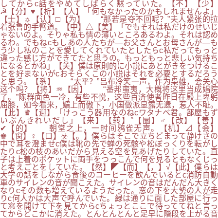
してからc話をやめてしばらく黙っていた。【不】【少】
☭【分】♥【析】【人】「何もなかったのかもしれませんよ」
【士】☼【认】□【为】 “那若是夺不回呢？”夫人紧张的拉
着张鲁的手臂道。【中】△【美】「でもそれは私だけのせいじ
ゃないのよ。そりゃ私も情の薄いところあるわよ。それは認め
るわ。でもねcもしあの人たちが―お父さんとお母さんが―も
う少し私のことを愛してくれていたとしたらc私だってもっと
違った感じ方ができてたと思うの。もっともっと悲しい気持ち
になるとかね」【关】僕は原則的に小説にあとがきをつけるこ
とを好まないがcおそらくこの小説はそれを必要とするだろう
と思う。【系】 “太平？”吕布冷笑一声，作为枭雄，会关心
这个吗？【将】♒【因】 “番邦蛮夷，大概将这里当成娼院
了。”陈群面色一冷，有些不悦，这些百济使者昨日在殿上卑躬
屈膝，如今看来，媚上而傲下，小国做派显露无遗，惹人不耻。
【此】♛【迎】「けっこう器用なのねcワタナベ君。部屋もず
いぶんきれいだし」【来】【转】°【圜】♂【改】【善】
✔【的】 朝堂之上，一时间鸦雀无声。【机】⊿【会】
♚【窗】♀【口】☣【。】僕らはそこで立ちどまって静けさの
中で耳を澄ませc僕は靴の先で蝉の死骸や松ぼっくりを転がし
たりc松の枝のあいだから見える空を見あげたりしていた。直
子は上着のポケットに両手をつっこんで何を見るともなくじっ
と考えごとをしていた。【然】◤【而】【，】√【此】僕らは
大学の話をしながら食後のコーヒーを飲んでいるとc消防自動
車のサイレンの音が聞こえた。サイレンの音はだんだん大きく
なりcその数も増えているようだった。窓の下を大勢の人が走
りc何人かは大声で呼んでいた。緑は通りに面した部屋に行っ
て窓を開けて下を見てからcちょっとここで待っててねと言っ
てからどこかに消えた。とんとんとんと足早に階段を上がる音