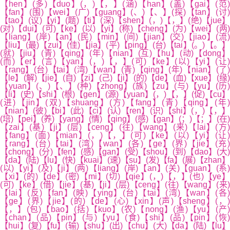
【hen】(多)【duo】(，)【，】(涵)【han】(盖)【gai】(范)
【fan】(围)【wei】(广)【guang】(、)【、】(探)【tan】(讨)
【tao】(议)【yi】(题)【ti】(深)【shen】(，)【，】(绝)【jue】
(对)【dui】(可)【ke】(以)【yi】(称)【cheng】(为)【wei】(两)
【liang】(岸)【an】(民)【min】(间)【jian】(交)【jiao】(流)
【liu】(最)【zui】(佳)【jia】(平)【ping】(台)【tai】(。)【。】
(就)【jiu】(青)【qing】(年)【nian】(互)【hu】(动)【dong】
(而)【er】(言)【yan】(，)【，】(可)【ke】(以)【yi】(让)
【rang】(台)【tai】(湾)【wan】(青)【qing】(年)【nian】(了)
【le】(解)【jie】(自)【zi】(己)【ji】(的)【de】(血)【xue】(缘)
【yuan】(、)【、】(种)【zhong】(族)【zu】(与)【yu】(历)
【li】(史)【shi】(根)【gen】(源)【yuan】(，)【，】(促)【cu】
(进)【jin】(双)【shuang】(方)【fang】(青)【qing】(年)
【nian】(彼)【bi】(此)【ci】(认)【ren】(识)【shi】(，)【，】
(培)【pei】(养)【yang】(情)【qing】(感)【gan】(；)【；】(在)
【zai】(基)【ji】(层)【ceng】(往)【wang】(来)【lai】(方)
【fang】(面)【mian】(，)【，】(可)【ke】(以)【yi】(让)
【rang】(台)【tai】(湾)【wan】(各)【ge】(界)【jie】(充)
【chong】(分)【fen】(感)【gan】(受)【shou】(到)【dao】(大)
【da】(陆)【lu】(快)【kuai】(速)【su】(发)【fa】(展)【zhan】
(以)【yi】(及)【ji】(两)【liang】(岸)【an】(关)【guan】(系)
【xi】(的)【de】(密)【mi】(切)【qie】(，)【，】(也)【ye】
(可)【ke】(借)【jie】(基)【ji】(层)【ceng】(往)【wang】(来)
【lai】(反)【fan】(映)【ying】(台)【tai】(湾)【wan】(各)
【ge】(界)【jie】(的)【de】(心)【xin】(声)【sheng】(，)
【，】(包)【bao】(括)【kuo】(农)【nong】(渔)【yu】(产)
【chan】(品)【pin】(与)【yu】(食)【shi】(品)【pin】(恢)
【hui】(复)【fu】(输)【shu】(出)【chu】(大)【da】(陆)【lu】