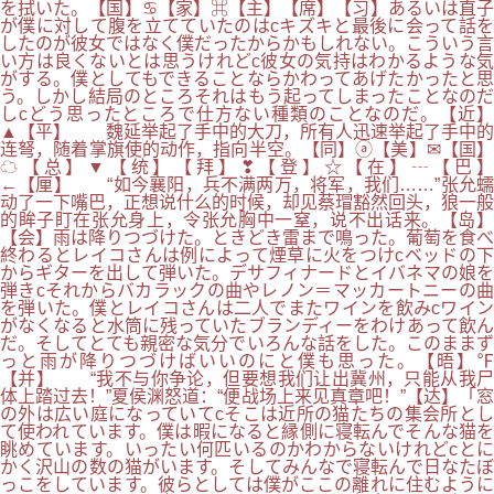
を拭いた。【国】♋【家】⌘【主】【席】【习】あるいは直子
が僕に対して腹を立てていたのはcキズキと最後に会って話を
したのが彼女ではなく僕だったからかもしれない。こういう言
い方は良くないとは思うけれどc彼女の気持はわかるような気
がする。僕としてもできることならかわってあげたかったと思
う。しかし結局のところそれはもう起ってしまったことなのだ
しcどう思ったところで仕方ない種類のことなのだ。【近】
▲【平】 魏延举起了手中的大刀，所有人迅速举起了手中的
连弩，随着掌旗使的动作，指向半空。【同】ⓐ【美】✉【国】
☁【总】▼【统】【拜】❣【登】☆【在】┄【巴】
←【厘】 “如今襄阳，兵不满两万，将军，我们……”张允蠕
动了一下嘴巴，正想说什么的时候，却见蔡瑁豁然回头，狼一般
的眸子盯在张允身上，令张允胸中一窒，说不出话来。【岛】
【会】雨は降りつづけた。ときどき雷まで鳴った。葡萄を食べ
終わるとレイコさんは例によって煙草に火をつけcベッドの下
からギターを出して弾いた。デサフィナードとイバネマの娘を
弾きcそれからバカラックの曲やレノン＝マッカートニーの曲
を弾いた。僕とレイコさんは二人でまたワインを飲みcワイン
がなくなると水筒に残っていたブランディーをわけあって飲ん
だ。そしてとても親密な気分でいろんな話をした。このままず
っと雨が降りつづけばいいのにと僕も思った。【晤】℉
【并】 “我不与你争论，但要想我们让出冀州，只能从我尸
体上踏过去！”夏侯渊怒道：“便战场上来见真章吧！”【达】「窓
の外は広い庭になっていてcそこは近所の猫たちの集会所とし
て使われています。僕は暇になると縁側に寝転んでそんな猫を
眺めています。いったい何匹いるのかわからないけれどcとに
かく沢山の数の猫がいます。そしてみんなで寝転んで日なたぼ
っこをしています。彼らとしては僕がここの離れに住むように