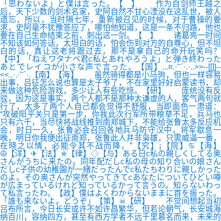
「思わないよ」と僕は言った。【 】 作为自剑师王越之
后，天下少数的剑术名家，史阿自然不甘心湮没在这乱世，被人
遗忘，所以，当时隔七年，重新被召见的时候，对于曹操的要
求，史阿毫不犹豫答应了，哪怕他知道，这是一条不归路，他也
要在自己生命结束之前，刺出这一剑。【 】 诸葛亮一时间
不知该如何答话，太坦白的话，怕会伤到对方的自尊心，但不坦
白的话，真让这老将跟过去，那不是拿自己的命开玩笑吗？
【中】「ねえワタナベ君c私とあれやろうよ」と弾き終わった
あとでレイコが小さな声で言った。【国】...¤.·′ˉ`·.·..>>--[[]]--
<<..·.·′ˉ`·.【南】【海】 虽然骑得都是小马驹，但也一样容易
出事，吕征怎么说也算是太子爷了，不在家里好好启蒙读书，却
来做这种危险游戏，多少让人有些吃惊。【研】 庞统没有反
驳，因为这是事实，两个人都不是那种太谦虚的人，客气两句就
行了，太多了两个人自己都会觉得不舒服，当即面色一肃道：
“攻破阳平关只是第一步，你我此次行军所带粮草不足，兵马也
只有六千，当尽快将战线推到南郑城下，不能给张鲁太多反应机
会，时日一久，张鲁必会召回各地兵马防守汉中，将军歇息一
晚，明日你我便出征南郑，张鲁此人并非枭雄，只需威逼一番，
在晓之以情，必能令其不战而降。”【究】¡【院】♋【海】
☮【洋】✈【法】✯【律】◇【与】ある日c私の親しくしてる奥
さんがうちに来たの。同年配だしc私の母の知り合いの娘さん
だしc子供の幼稚園が一緒だったんでc私たちわりに親しかった
のよ。その奥さんが突然やってきてcあなたについてひどい噂
が広まっているけれど知っているかって言うの。知らないわっ
て私言ったわ。【政】僕はよくわからないままに首を振った。
「誰も来ないよ。どうぞ」【策】☠【研】 不觉间想起当初
吕布所言，今日长安或许不如许昌繁华，但若论朝气，长安城海
纳百川，容纳四方，甚至有西方学者不远千里慕名而来，未来的