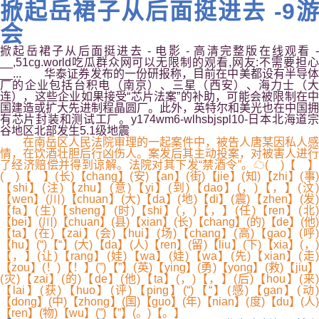
掀起岳裙子从后面挺进去 -9游
会
掀起岳裙子从后面挺进去 - 电影 - 高清完整版在线观看 -
__,51cg.world吃瓜群众网可以无限制的观看,网友:不需要担心
__... 华泰证券发布的一份研报称，目前在中美都设有半导体
厂的企业包括台积电（南京）、三星（西安）、海力士（大
连），这些企业如果接受“芯片法案”的补助，可能会被限制在中
国建造或扩大先进制程晶圆厂。此外，英特尔和美光也在中国拥
有芯片封装和测试工厂。y174wm6-wlhsbjspl10-日本北海道宗
谷地区北部发生5.1级地震
在南岳区人民法院审理的一起案件中，被告人唐某因私人感
情，在饮酒壮胆后行凶伤人。案发后其主动投案，对被害人进行
了经济赔偿并得到谅解。法院对其下发“禁酒令”。☁( )【 】
( )【 】(长)【chang】(安)【an】(街)【jie】(知)【zhi】(事)
【shi】(注)【zhu】(意)【yi】(到)【dao】(，)【，】(汶)
【wen】(川)【chuan】(大)【da】(地)【di】(震)【zhen】(发)
【fa】(生)【sheng】(时)【shi】(，)【，】(任)【ren】(北)
【bei】(川)【chuan】(县)【xian】(长)【chang】(的)【de】(他)
【ta】(在)【zai】(会)【hui】(场)【chang】(高)【gao】(呼)
【hu】(“)【“】(大)【da】(人)【ren】(留)【liu】(下)【xia】(，)
【，】(让)【rang】(娃)【wa】(娃)【wa】(先)【xian】(走)
【zou】(！)【！】(”)【”】(英)【ying】(勇)【yong】(救)【jiu】
(灾)【zai】(的)【de】(他)【ta】(，)【，】(后)【hou】(来)
【lai】(获)【huo】(评)【ping】(“)【“】(感)【gan】(动)
【dong】(中)【zhong】(国)【guo】(年)【nian】(度)【du】(人)
【ren】(物)【wu】(”)【”】(。)【。】