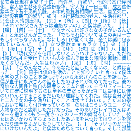
长安会比现在更繁华十倍，而许昌，再繁华，他的形态已经固
化，富人醉生梦死享受这份繁华，穷人为了一日三餐，成为这份
繁华之下看不见的肮脏，麻木的重复着相同的生活，直至死亡，
那是没有朝气的繁华，如同一位行将就木的老人，生活在那里，
只会让人感到压抑。【究】♥【所】¿【副】✈【所】®【长】
「それでお父さんからは連絡ないの」と僕は訊いた。【丁】
【铎】【博】━【士】「ワタナベには好きな女の子がいるんだ
よ」と永沢さんが言った。「でもそれについてはこの男は一言
もしゃべらないんだ。なにしろ口が固くてね。全ては謎に包ま
れているんだ」【1】☆づ紫欣ぁ★ぁラ☆【5】☮【日】
┆【接】¡【受】❤【《】¿【环】【球】☑【时】八【报】
【》】「現代文学を信用しないというわけじゃないよ。ただ俺
は時の洗礼を受けてないものを読んで貴重な時間を無駄に費し
たくないんだ。人生は短かい」【采】【访】【时】------------
【认】「ごめんなさい。今あなたと話したくないの」と緑は言
った。【为】直子は僕の生活のことを知りたいと言ったc僕は
大学のストのことを話しcそれから永沢さんのことを話した。
僕が直子に永沢さんの話をしたのはそれが初めてだった。彼の
奇妙な人間性と独自の思考システムと偏ったモラリティーにつ
いて正確に説明するのは至難の業だったがc直子は最後には僕
のいわんとすることをだいたい理解してくれた。僕は自分が彼
と二人で女の子を漁りに行くことは伏せておいた。ただあの寮
において親しく付き合っている唯一の男はこういうユニークな
人物なのだと説明しただけだった。そのあいだレイコさんはギ
ターを抱えてcもう一度さっきのフーガの練習をしていた。彼
女はあいかわらずちょっとしたあいまを見つけてはワインを飲
んだり煙草をふかしたりしていた。【，】「そういうのが余計
にいけないんだよ」と僕はため息をついて言った。そして部屋