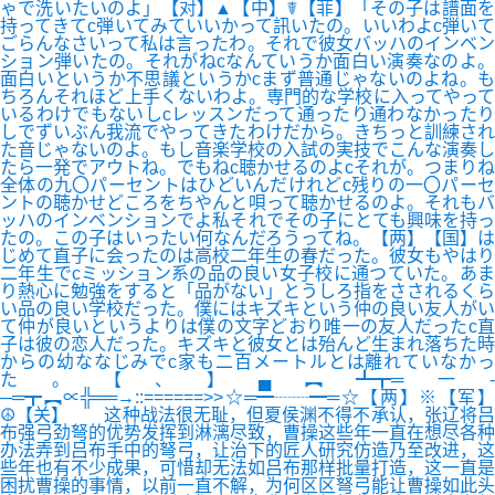
ゃで洗いたいのよ」【对】▲【中】☤【菲】「その子は譜面を
持ってきてc弾いてみていいかって訊いたの。いいわよc弾いて
ごらんなさいって私は言ったわ。それで彼女バッハのインベン
ション弾いたの。それがねcなんていうか面白い演奏なのよ。
面白いというか不思議というかcまず普通じゃないのよね。も
ちろんそれほど上手くないわよ。専門的な学校に入ってやって
いるわけでもないしcレッスンだって通ったり通わなかったり
しでずいぶん我流でやってきたわけだから。きちっと訓練され
た音じゃないのよ。もし音楽学校の入試の実技でこんな演奏し
たら一発でアウトね。でもねc聴かせるのよcそれが。つまりね
全体の九〇パーセントはひどいんだけれどc残りの一〇パーセ
ントの聴かせどころをちやんと唄って聴かせるのよ。それもバ
ッハのインベンションでよ私それでその子にとても興味を持っ
たの。この子はいったい何なんだろうってね。【两】【国】は
じめて直子に会ったのは高校二年生の春だった。彼女もやはり
二年生でcミッション系の品の良い女子校に通つていた。あま
り熱心に勉強をすると「品がない」とうしろ指をさされるくら
い品の良い学校だった。僕にはキズキという仲の良い友人がい
て仲が良いというよりは僕の文字どおり唯一の友人だったc直
子は彼の恋人だった。キズキと彼女とは殆んど生まれ落ちた時
からの幼ななじみでc家も二百メートルとは離れていなかっ
た。【、】▄︻┻┳═一
─═┳︻∝╬══→::======>>☆═━┈┈━═☆【两】※【军】
☮【关】 这种战法很无耻，但夏侯渊不得不承认，张辽将吕
布强弓劲弩的优势发挥到淋漓尽致，曹操这些年一直在想尽各种
办法弄到吕布手中的弩弓，让治下的匠人研究仿造乃至改进，这
些年也有不少成果，可惜却无法如吕布那样批量打造，这一直是
困扰曹操的事情，以前一直不解，为何区区弩弓能让曹操如此头