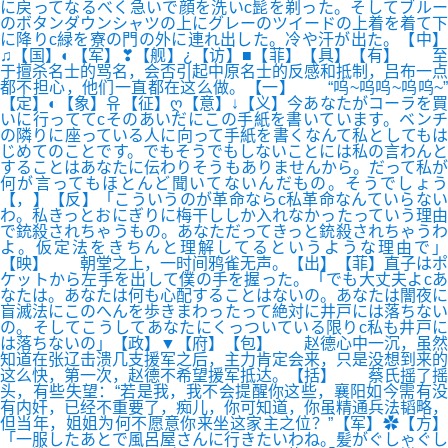
に戻ってなるべく急いで顔を洗いc髭を剃った。そしてブルー
のボタンダウンシャツの上にグレーのツイードの上着を着て下
に降りc緑を寮の門の外に連れ出した。冷や汗が出た。【中】
♫【国】◐【军】❣【舰】¿【访】■【菲】【具】【有】 至
于擅杀名士的骂名，会否引起中原名士的反感和抵制，吕布一点
都不担心，他们一直都在这么做。【一】 “呜~呜呜~呜呜~”
【定】◐【象】유【征】ღ【意】↓【义】今あなたがコーラを買
いに行っててcそのあいだにこの手紙を書いています。ベンチ
の隣りに座っている人に向って手紙を書くなんて私としてもは
じめてのことです。でもそうでもしないことには私の言わんと
することはあなたに伝わりそうもありませんから。だって私が
何が言ってもほとんど聞いてないんだもの。そうでしょう
【，】【反】「こういうのが革命ならc私革命なんていらない
わ。私きっとおにぎりに梅干ししか入れなかったっていう理由
で銃殺されちゃうもの。あなただってきっと銃殺されちゃうわ
よ。仮定法をきちんと理解してるというような理由で」
【映】 朝堂之上，一时间鸦雀无声。【出】【菲】直子はポ
ケットから左手を出して僕の手を握った。「でも大丈夫よcあ
なたは。あなたは何も心配することはないの。あなたは闇夜に
盲滅法にこのへんを歩きまわったって絶対に井戸には落ちない
の。そしてこうしてあなたにくっついている限りc私も井戸に
は落ちないの」【政】▼【府】【包】 赵德心中一沉，虽然
知道在张辽击溃几支援军之后，主力肯定会来，只是没想到来的
这么快，第一次，赵德不希望援军抵达。【括】 蔡氏摇了摇
头，有些失望：“若是我，我不会提醒你这些，襄阳如今需有没
有内奸，已经不重要了，痴儿，你可知道，你虽精通兵法韬略，
但当年，姐姐为何不愿意你来坐这家主之位？”【军】✿【方】
「一服したあとで風呂屋さんに行きたいわね。髪がぐしゃぐし