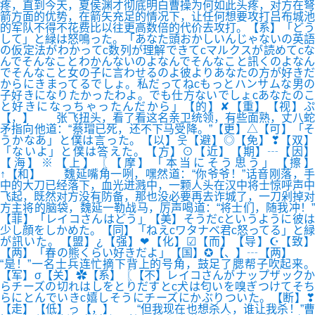
疼，直到今天，夏侯渊才彻底明白曹操为何如此头疼，对方在弩
箭方面的优势，在箭矢充足的情况下，让任何想要攻打吕布城池
的军队不得不花费比以往更高数倍的代价去攻打。【系】「どう
して」と緑は怒鳴った。「あなた頭おかしいんじゃないの英語
の仮定法がわかってc数列が理解できてcマルクスが読めてcな
んでそんなことわかんないのよなんでそんなこと訊くのよなん
でそんなこと女の子に言わせるのよ彼よりあなたの方が好きだ
からにきまってるでしょ。私だってねcもっとハンサムな男の
子好きになりたかったわよ。でも仕方ないでしょcあなたのこ
と好きになっちゃったんだから」【的】✘【重】【视】ぷ
【，】 张飞扭头，看了看这名亲卫统领，有些面熟，丈八蛇
矛指向他道：“蔡瑁已死，还不下马受降。”【更】△【可】「そ
うかなあ」と僕は言った。【以】웃【避】◎【免】❣【双】
「ないよ」と僕は答えた。【方】⊙【近】【期】┄【因】
【海】※【上】〖【摩】「本当にそう思う」【擦】
↑【和】 魏延嘴角一咧，嘿然道：“你爷爷！”话音刚落，手
中的大刀已经落下，血光迸溅中，一颗人头在汉中将士惊呼声中
飞起，既然对方没有防备，那也没必要再去诈城了，一刀剁掉对
方主将的脑袋，魏延一勒战马，厉声喝道：“将士们，随我冲！”
【菲】「レイコさんはどう」【美】そうだcというように彼は
少し顔をしかめた。【同】「ねえcワタナベ君c怒ってる」と緑
が訊いた。【盟】¿【强】❤【化】☑【而】【导】☪【致】
【两】「春の熊くらい好きだよ」【国】✪【、】┄【两】
“是！”一名士兵连忙摘下背上的号角，鼓足了腮帮子吹起来。
【军】σ【关】✿【系】〖【不】レイコさんがナップザックか
らチーズの切れはしをとりだすとc犬は匂いを嗅ぎつけてそち
らにとんでいきc嬉しそうにチーズにかぶりついた。【断】❣
【走】【低】っ【，】 “但我现在也想杀人，谁让我杀！”曹