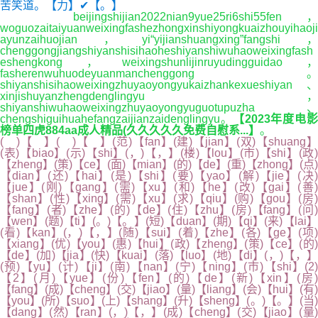
苦笑道。【力】✔【。】
beijingshijian2022nian9yue25ri6shi55fen，
woguozaitaiyuanweixingfashezhongxinshiyongkuaizhouyihaoji
ayunzaihuojian，yi“yijianshuangxing”fangshi，
chenggongjiangshiyanshisihaoheshiyanshiwuhaoweixingfash
eshengkong，weixingshunlijinruyudingguidao，
fasherenwuhuodeyuanmanchenggong。
shiyanshisihaoweixingzhuyaoyongyukaizhankexueshiyan、
xinjishuyanzhengdenglingyu，
shiyanshiwuhaoweixingzhuyaoyongyuguotupuzha、
chengshiguihuahefangzaijianzaidenglingyu。
【2023年度电
榜单四虎884aa成人精品(久久久久久免费自慰系...】
。
( )【 】( )【 】(范)【fan】(建)【jian】(双)【shuang】
(表)【biao】(示)【shi】(，)【，】(楼)【lou】(市)【shi】(政)
【zheng】(策)【ce】(面)【mian】(的)【de】(重)【zhong】(点)
【dian】(还)【hai】(是)【shi】(要)【yao】(解)【jie】(决)
【jue】(刚)【gang】(需)【xu】(和)【he】(改)【gai】(善)
【shan】(性)【xing】(需)【xu】(求)【qiu】(购)【gou】(房)
【fang】(者)【zhe】(的)【de】(住)【zhu】(房)【fang】(问)
【wen】(题)【ti】(。)【。】(短)【duan】(期)【qi】(来)【lai】
(看)【kan】(，)【，】(随)【sui】(着)【zhe】(各)【ge】(项)
【xiang】(优)【you】(惠)【hui】(政)【zheng】(策)【ce】(的)
【de】(加)【jia】(快)【kuai】(落)【luo】(地)【di】(，)【，】
(预)【yu】(计)【ji】(南)【nan】(宁)【ning】(市)【shi】(2)
【2】(月)【yue】(份)【fen】(的)【de】(新)【xin】(房)
【fang】(成)【cheng】(交)【jiao】(量)【liang】(会)【hui】(有)
【you】(所)【suo】(上)【shang】(升)【sheng】(。)【。】(当)
【dang】(然)【ran】(，)【，】(成)【cheng】(交)【jiao】(量)