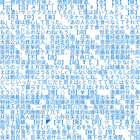
操一把将宝剑扔在地上，愤怒的咆哮道。【也】【反】【映】
【出】【当】☭【前】│【形】웃【势】☤【下】「どうしてそ
んな濃いサングラスかけてるの」と僕は訊いてみた。【菲】
┄【在】【中】☼【美】「ワタナベ君cあなたってすごいわ
ね」と緑は感心して言った。「あの人ものを食べなくてそれで
みんなすごく苦労してるのにcキウリまで食べさせちゃうんだ
もの。信じられないわねcもう」【间】 但无论如何，两人
无法否认的一点就是，在许多方面，吕布，这个曾经被无数世家
大族公认为莽夫的人，已经走在了故步自封，思想守旧的中原诸
侯前面，百家争鸣，或许对已经拥有了独尊地位的儒家来讲，不
是件好事，但对整个天下而言，百家争鸣，的确有着刺激时代前
进的作用。【不】☠【选】 吞了吞口水，张允看着蒯越，一
时间不知道该如何说。【边】【站】❣【、】「どうかなcそう
いうのって考え方次第だからね。煩わしいことは結構あるとい
えばある。規則はうるさいしc下らない奴が威張ってるしc同居
人は朝の六時半にラジオ体操を始めるしね。でもそういうのは
どこにいったって同じだと思えばcとりたてて気にはならな
い。ここで暮らすしかないんだと思えばcそれなりに暮せる。
そういうことだよ」【维】△【持】☢【微】 清晨时分，晨
风吹拂着云彩温柔的飘过天际，朝阳懒懒的冒出头来，吕布的生
物钟已经将他唤醒，身边貂蝉还在酣睡，嘴角微微牵起，带着一
抹诱人的风情，一旁的小乔如同八爪鱼一般抱过来，吕布笑了
笑，身上肌肉微微动了几下，从肢体的纠缠中轻松地脱离出来，
并没有让两人感到不适，小乔在失去目标之后，往里面挪了挪，
抱住了貂蝉。【妙】◤【平】□【衡】✎【的】☏【一】直子は
指で何度か髪をすいた。もう髪どめを外していたのでc下を向
くと髪が落ちて彼女の顔を隠した。【种】☑【努】 “他们
说来自百济，后来又说什么三韩百姓，属下也不太清楚。”门伯